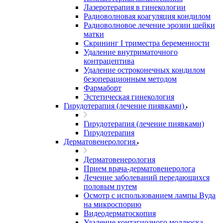
Лазеротерапия в гинекологии
Радиоволновая коагуляция кондилом
Радиоволновое лечение эрозии шейки
матки
Скрининг I триместра беременности
Удаление внутриматочного
контрацептива
Удаление остроконечных кондилом
безоперационным методом
Фармаборт
Эстетическая гинекология
Гирудотерапия (лечение пиявками)
Гирудотерапия (лечение пиявками)
Гирудотерапия
Дерматовенерология
Дерматовенерология
Прием врача-дерматовенеролога
Лечение заболеваний передающихся
половым путем
Осмотр с использованием лампы Вуда
на микроспорию
Видеодерматоскопия
Удаление контагиозного моллюска