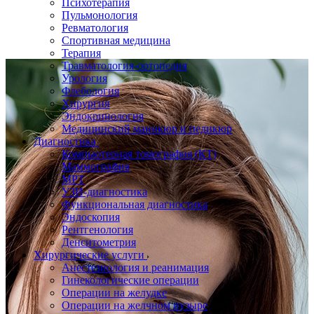
Психотерапия
Пульмонология
Ревматология
Спортивная медицина
Терапия
Травматология-ортопедия
Урология
Флебология
Хирургия
Эндокринология
Медицинский маникюр и педикюр
Диагностика
Компьютерная томография (КТ)
Маммография
МРТ
УЗИ-диагностика
Функциональная диагностика
Эндоскопия
Рентгенология
Денситометрия
Хирургические услуги
Анестезиология и реанимация
Гинекологические операции
Операции на желудке
Операции на желчном пузыре