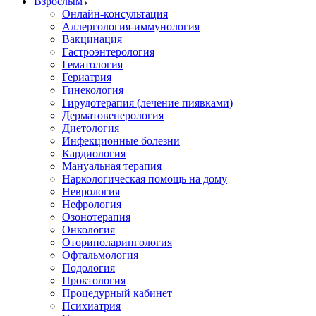
Взрослым
Онлайн-консультация
Аллергология-иммунология
Вакцинация
Гастроэнтерология
Гематология
Гериатрия
Гинекология
Гирудотерапия (лечение пиявками)
Дерматовенерология
Диетология
Инфекционные болезни
Кардиология
Мануальная терапия
Наркологическая помощь на дому
Неврология
Нефрология
Озонотерапия
Онкология
Оториноларингология
Офтальмология
Подология
Проктология
Процедурный кабинет
Психиатрия