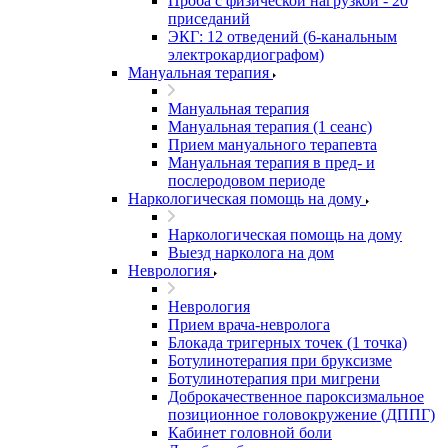
Проба с физической нагрузкой - 20
приседаний
ЭКГ: 12 отведений (6-канальным
электрокардиографом)
Мануальная терапия
Мануальная терапия
Мануальная терапия (1 сеанс)
Прием мануального терапевта
Мануальная терапия в пред- и
послеродовом периоде
Наркологическая помощь на дому
Наркологическая помощь на дому
Выезд нарколога на дом
Неврология
Неврология
Прием врача-невролога
Блокада тригерных точек (1 точка)
Ботулинотерапия при бруксизме
Ботулинотерапия при мигрени
Доброкачественное пароксизмальное
позиционное головокружение (ДППГ)
Кабинет головной боли