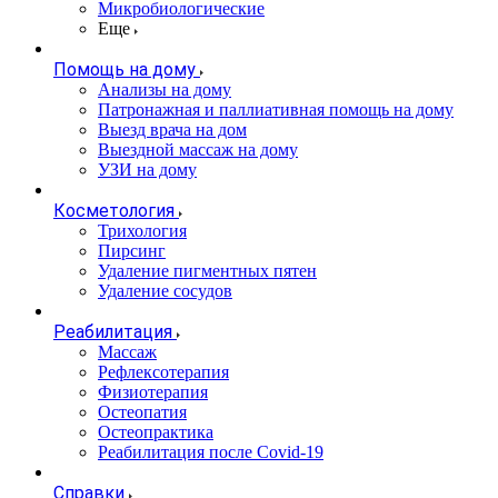
Микробиологические
Еще
Помощь на дому
Анализы на дому
Патронажная и паллиативная помощь на дому
Выезд врача на дом
Выездной массаж на дому
УЗИ на дому
Косметология
Трихология
Пирсинг
Удаление пигментных пятен
Удаление сосудов
Реабилитация
Массаж
Рефлексотерапия
Физиотерапия
Остеопатия
Остеопрактика
Реабилитация после Covid-19
Справки