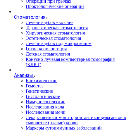
Операции при грыжах
Проктологические операции
Стоматология
Лечение зубов «во сне»
Терапевтическая стоматология
Хирургическая стоматология
Эстетическая стоматология
Лечение зубов под микроскопом
Гигиена полости рта
Детская стоматология
Конусно-лучевая компьютерная томография
(КЛКТ)
Анализы
Биохимические
Гемостаз
Генетические
Гистологические
Иммунологические
Исследования кала
Исследования мочи
Лекарственный мониторинг антиконвульсантов в
сыворотке (плазме) крови
Маркеры аутоиммунных заболеваний