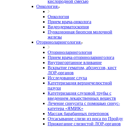
кислородной смесью
Онкология
Онкология
Прием врача-онколога
Видеодерматоскопия
Пункционная биопсия молочной
железы
Оториноларингология
Оториноларингология
Прием врача-оториноларинголога
Внутригортанное вливание
Вскрытие гематом, абсцессов, кист
ЛОР-органов
Исследование слуха
Катетеризация верхнечелюстной
пазухи
Катетеризация слуховой трубы с
введением лекарственных веществ
Лечение синусита с помощью синус-
катетера «ЯМИК»
Массаж барабанных перепонок
Отсасывание слизи из носа по Пройду
Прижигание слизистой ЛОР-органов