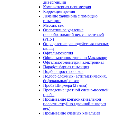
дивергенции
Компьютерная периметрия
Коррекция зрения
Лечение халязиона с помощью
инъекции
Массаж век
Оперативное удаление
новообразований век с анестезией
(РПУ)
Определение равнодействия глазных
мышц
Офтальмоскопия
Офтальмотонометрия по Маклакову
Офтальмотонометрия электронная
Парабульбарная инъекция
Подбор простых очков
Подбор сложных (астигматических,
бифокальных) очков
Проба Ширмера (2 глаза)
Проведение цветной слезно-носовой
пробы
Промывание конъюнктивальной
полости струйно (двойной выворот
век)
Промывание слезных канальцев