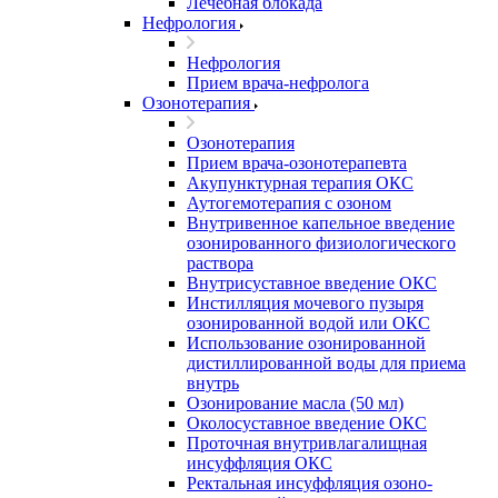
Лечебная блокада
Нефрология
Нефрология
Прием врача-нефролога
Озонотерапия
Озонотерапия
Прием врача-озонотерапевта
Акупунктурная терапия ОКС
Аутогемотерапия с озоном
Внутривенное капельное введение
озонированного физиологического
раствора
Внутрисуставное введение ОКС
Инстилляция мочевого пузыря
озонированной водой или ОКС
Использование озонированной
дистиллированной воды для приема
внутрь
Озонирование масла (50 мл)
Околосуставное введение ОКС
Проточная внутривлагалищная
инсуффляция ОКС
Ректальная инсуффляция озоно-