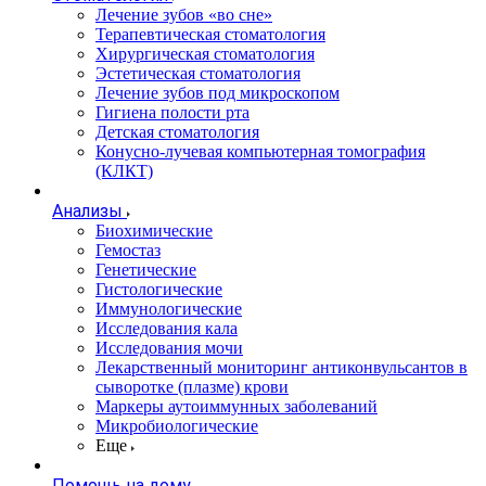
Лечение зубов «во сне»
Терапевтическая стоматология
Хирургическая стоматология
Эстетическая стоматология
Лечение зубов под микроскопом
Гигиена полости рта
Детская стоматология
Конусно-лучевая компьютерная томография
(КЛКТ)
Анализы
Биохимические
Гемостаз
Генетические
Гистологические
Иммунологические
Исследования кала
Исследования мочи
Лекарственный мониторинг антиконвульсантов в
сыворотке (плазме) крови
Маркеры аутоиммунных заболеваний
Микробиологические
Еще
Помощь на дому