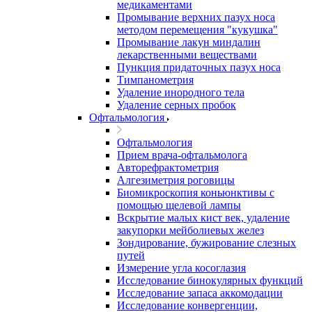
медикаментами
Промывание верхних пазух носа
методом перемещения "кукушка"
Промывание лакун миндалин
лекарственными веществами
Пункция придаточных пазух носа
Тимпанометрия
Удаление инородного тела
Удаление серных пробок
Офтальмология
Офтальмология
Прием врача-офтальмолога
Авторефрактометрия
Алгезиметрия роговицы
Биомикроскопия коньюнктивы с
помощью щелевой лампы
Вскрытие малых кист век, удаление
закупорки мейболиевых желез
Зондирование, бужирование слезных
путей
Измерение угла косоглазия
Исследование бинокулярных функций
Исследование запаса аккомодации
Исследование конвергенции,