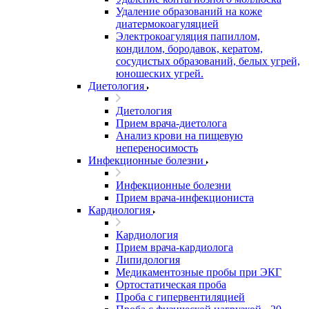
Удаление образований на коже
диатермокоагуляцией
Электрокоагуляция папиллом,
кондилом, бородавок, кератом,
сосудистых образований, белых угрей,
юношеских угрей.
Диетология
Диетология
Прием врача-диетолога
Анализ крови на пищевую
непереносимость
Инфекционные болезни
Инфекционные болезни
Прием врача-инфекциониста
Кардиология
Кардиология
Прием врача-кардиолога
Липидология
Медикаментозные пробы при ЭКГ
Ортостатическая проба
Проба с гипервентиляцией