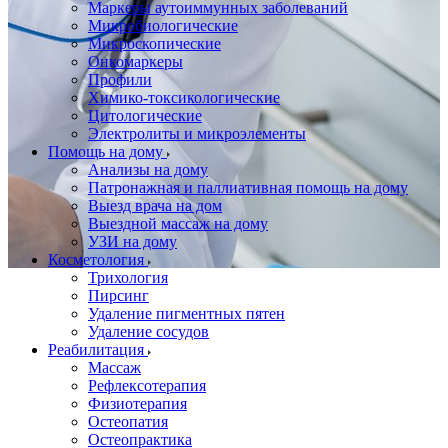
Маркеры аутоиммунных заболеваний
Микробиологические
Микроскопические
Онкомаркеры
Профили
Химико-токсикологические
Цитологические
Электролиты и микроэлементы
Помощь на дому
Анализы на дому
Патронажная и паллиативная помощь на дому
Выезд врача на дом
Выездной массаж на дому
УЗИ на дому
Косметология
Трихология
Пирсинг
Удаление пигментных пятен
Удаление сосудов
Реабилитация
Массаж
Рефлексотерапия
Физиотерапия
Остеопатия
Остеопрактика