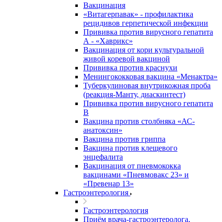
Вакцинация
«Витагерпавак» - профилактика
рецидивов герпетической инфекции
Прививка против вирусного гепатита
А - «Хаврикс»
Вакцинация от кори культуральной
живой коревой вакциной
Прививка против краснухи
Менингококковая вакцина «Менактра»
Туберкулиновая внутрикожная проба
(реакция-Манту, диаскинтест)
Прививка против вирусного гепатита
В
Вакцина против столбняка «АС-
анатоксин»
Вакцина против гриппа
Вакцина против клещевого
энцефалита
Вакцинация от пневмококка
вакцинами «Пневмовакс 23» и
«Превенар 13»
Гастроэнтерология
Гастроэнтерология
Приём врача-гастроэнтеролога,