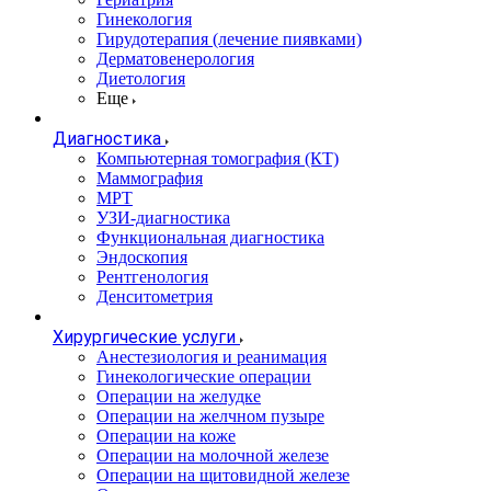
Гинекология
Гирудотерапия (лечение пиявками)
Дерматовенерология
Диетология
Еще
Диагностика
Компьютерная томография (КТ)
Маммография
МРТ
УЗИ-диагностика
Функциональная диагностика
Эндоскопия
Рентгенология
Денситометрия
Хирургические услуги
Анестезиология и реанимация
Гинекологические операции
Операции на желудке
Операции на желчном пузыре
Операции на коже
Операции на молочной железе
Операции на щитовидной железе