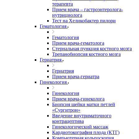
терапевта
Прием врача – гастроэнтеролога-
нутрициолога
Тест на Хеликобактер пилори
Гематология
Гематология
Прием врача-гематолога
Стернальная пункция костного мозга
Трепанобиопсия костного мозга
Гериатрия
Гериатрия
Прием врача-гериатра
Гинекология
Гинекология
Прием врача-гинеколога
Биопсия шейки матки петлей
«Сургитрон»
Введение внутриматочного
контрацептива
Гинекологический массаж
Кардиотокография плода (КТГ)
Компьютерная кольпоскопия