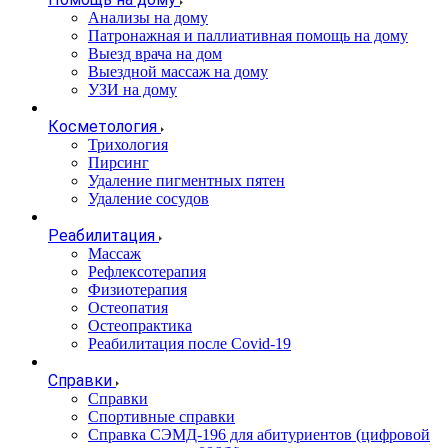
Анализы на дому
Патронажная и паллиативная помощь на дому
Выезд врача на дом
Выездной массаж на дому
УЗИ на дому
Косметология
Трихология
Пирсинг
Удаление пигментных пятен
Удаление сосудов
Реабилитация
Массаж
Рефлексотерапия
Физиотерапия
Остеопатия
Остеопрактика
Реабилитация после Covid-19
Справки
Справки
Спортивные справки
Справка СЭМД‑196 для абитуриентов (цифровой