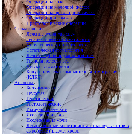
Операции на коже
Операции на молочной железе
Операции на щитовидной железе
Операции при грыжах
Проктологические операции
Стоматология
Лечение зубов «во сне»
Терапевтическая стоматология
Хирургическая стоматология
Эстетическая стоматология
Лечение зубов под микроскопом
Гигиена полости рта
Детская стоматология
Конусно-лучевая компьютерная томография
(КЛКТ)
Анализы
Биохимические
Гемостаз
Генетические
Гистологические
Иммунологические
Исследования кала
Исследования мочи
Лекарственный мониторинг антиконвульсантов в
сыворотке (плазме) крови