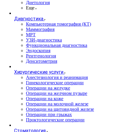
Диетология
Еще
Диагностика
Компьютерная томография (КТ)
Маммография
МРТ
УЗИ-диагностика
Функциональная диагностика
Эндоскопия
Рентгенология
Денситометрия
Хирургические услуги
Анестезиология и реанимация
Гинекологические операции
Операции на желудке
Операции на желчном пузыре
Операции на коже
Операции на молочной железе
Операции на щитовидной железе
Операции при грыжах
Проктологические операции
Стоматология