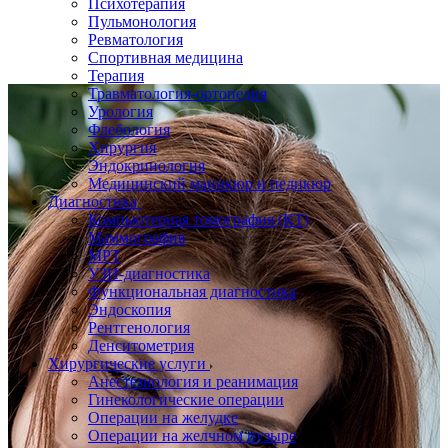
Психотерапия
Пульмонология
Ревматология
Спортивная медицина
Терапия
Травматология-ортопедия
Урология
Флебология
Хирургия
Эндокринология
Медицинский маникюр и педикюр
Диагностика
Компьютерная томография (КТ)
Маммография
МРТ
УЗИ-диагностика
Функциональная диагностика
Эндоскопия
Рентгенология
Денситометрия
Хирургические услуги
Анестезиология и реанимация
Гинекологические операции
Операции на желудке
Операции на желчном пузыре