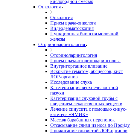
кислородной смесью
Онкология
Онкология
Прием врача-онколога
Видеодерматоскопия
Пункционная биопсия молочной
железы
Оториноларингология
Оториноларингология
Прием врача-оториноларинголога
Внутригортанное вливание
Вскрытие гематом, абсцессов, кист
ЛОР-органов
Исследование слуха
Катетеризация верхнечелюстной
пазухи
Катетеризация слуховой трубы с
введением лекарственных веществ
Лечение синусита с помощью синус-
катетера «ЯМИК»
Массаж барабанных перепонок
Отсасывание слизи из носа по Пройду
Прижигание слизистой ЛОР-органов