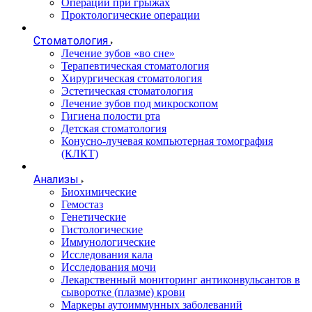
Операции при грыжах
Проктологические операции
Стоматология
Лечение зубов «во сне»
Терапевтическая стоматология
Хирургическая стоматология
Эстетическая стоматология
Лечение зубов под микроскопом
Гигиена полости рта
Детская стоматология
Конусно-лучевая компьютерная томография
(КЛКТ)
Анализы
Биохимические
Гемостаз
Генетические
Гистологические
Иммунологические
Исследования кала
Исследования мочи
Лекарственный мониторинг антиконвульсантов в
сыворотке (плазме) крови
Маркеры аутоиммунных заболеваний