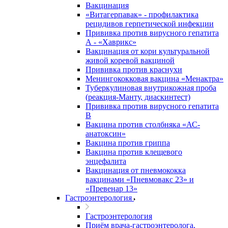
Вакцинация
«Витагерпавак» - профилактика
рецидивов герпетической инфекции
Прививка против вирусного гепатита
А - «Хаврикс»
Вакцинация от кори культуральной
живой коревой вакциной
Прививка против краснухи
Менингококковая вакцина «Менактра»
Туберкулиновая внутрикожная проба
(реакция-Манту, диаскинтест)
Прививка против вирусного гепатита
В
Вакцина против столбняка «АС-
анатоксин»
Вакцина против гриппа
Вакцина против клещевого
энцефалита
Вакцинация от пневмококка
вакцинами «Пневмовакс 23» и
«Превенар 13»
Гастроэнтерология
Гастроэнтерология
Приём врача-гастроэнтеролога,