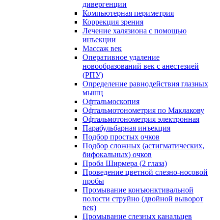
дивергенции
Компьютерная периметрия
Коррекция зрения
Лечение халязиона с помощью
инъекции
Массаж век
Оперативное удаление
новообразований век с анестезией
(РПУ)
Определение равнодействия глазных
мышц
Офтальмоскопия
Офтальмотонометрия по Маклакову
Офтальмотонометрия электронная
Парабульбарная инъекция
Подбор простых очков
Подбор сложных (астигматических,
бифокальных) очков
Проба Ширмера (2 глаза)
Проведение цветной слезно-носовой
пробы
Промывание конъюнктивальной
полости струйно (двойной выворот
век)
Промывание слезных канальцев