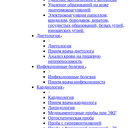
Удаление образований на коже
диатермокоагуляцией
Электрокоагуляция папиллом,
кондилом, бородавок, кератом,
сосудистых образований, белых угрей,
юношеских угрей.
Диетология
Диетология
Прием врача-диетолога
Анализ крови на пищевую
непереносимость
Инфекционные болезни
Инфекционные болезни
Прием врача-инфекциониста
Кардиология
Кардиология
Прием врача-кардиолога
Липидология
Медикаментозные пробы при ЭКГ
Ортостатическая проба
Проба с гипервентиляцией