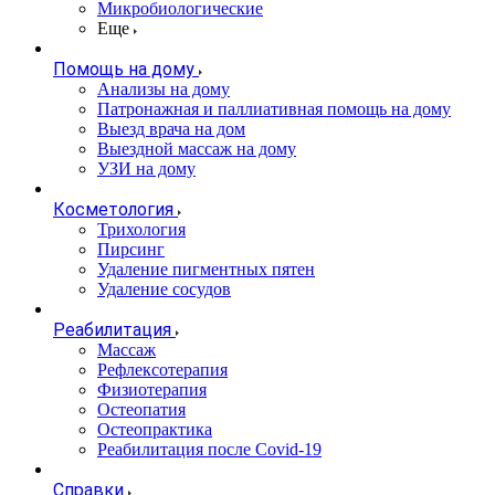
Микробиологические
Еще
Помощь на дому
Анализы на дому
Патронажная и паллиативная помощь на дому
Выезд врача на дом
Выездной массаж на дому
УЗИ на дому
Косметология
Трихология
Пирсинг
Удаление пигментных пятен
Удаление сосудов
Реабилитация
Массаж
Рефлексотерапия
Физиотерапия
Остеопатия
Остеопрактика
Реабилитация после Covid-19
Справки