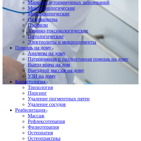
Маркеры аутоиммунных заболеваний
Микробиологические
Микроскопические
Онкомаркеры
Профили
Химико-токсикологические
Цитологические
Электролиты и микроэлементы
Помощь на дому
Анализы на дому
Патронажная и паллиативная помощь на дому
Выезд врача на дом
Выездной массаж на дому
УЗИ на дому
Косметология
Трихология
Пирсинг
Удаление пигментных пятен
Удаление сосудов
Реабилитация
Массаж
Рефлексотерапия
Физиотерапия
Остеопатия
Остеопрактика