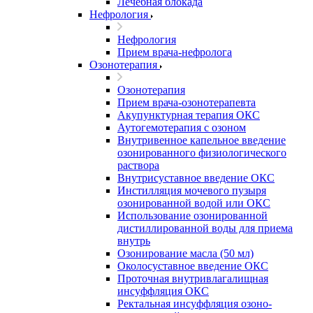
Лечебная блокада
Нефрология
Нефрология
Прием врача-нефролога
Озонотерапия
Озонотерапия
Прием врача-озонотерапевта
Акупунктурная терапия ОКС
Аутогемотерапия с озоном
Внутривенное капельное введение
озонированного физиологического
раствора
Внутрисуставное введение ОКС
Инстилляция мочевого пузыря
озонированной водой или ОКС
Использование озонированной
дистиллированной воды для приема
внутрь
Озонирование масла (50 мл)
Околосуставное введение ОКС
Проточная внутривлагалищная
инсуффляция ОКС
Ректальная инсуффляция озоно-