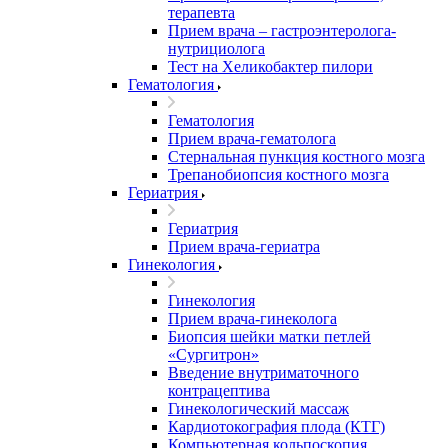
терапевта
Прием врача – гастроэнтеролога-
нутрициолога
Тест на Хеликобактер пилори
Гематология
Гематология
Прием врача-гематолога
Стернальная пункция костного мозга
Трепанобиопсия костного мозга
Гериатрия
Гериатрия
Прием врача-гериатра
Гинекология
Гинекология
Прием врача-гинеколога
Биопсия шейки матки петлей
«Сургитрон»
Введение внутриматочного
контрацептива
Гинекологический массаж
Кардиотокография плода (КТГ)
Компьютерная кольпоскопия