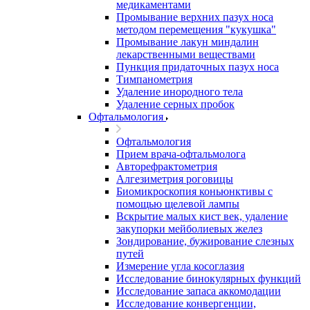
медикаментами
Промывание верхних пазух носа
методом перемещения "кукушка"
Промывание лакун миндалин
лекарственными веществами
Пункция придаточных пазух носа
Тимпанометрия
Удаление инородного тела
Удаление серных пробок
Офтальмология
Офтальмология
Прием врача-офтальмолога
Авторефрактометрия
Алгезиметрия роговицы
Биомикроскопия коньюнктивы с
помощью щелевой лампы
Вскрытие малых кист век, удаление
закупорки мейболиевых желез
Зондирование, бужирование слезных
путей
Измерение угла косоглазия
Исследование бинокулярных функций
Исследование запаса аккомодации
Исследование конвергенции,