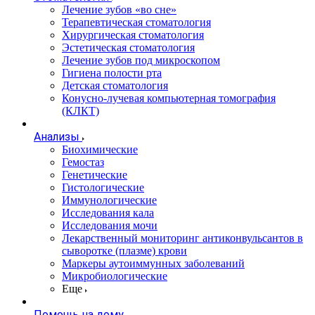
Лечение зубов «во сне»
Терапевтическая стоматология
Хирургическая стоматология
Эстетическая стоматология
Лечение зубов под микроскопом
Гигиена полости рта
Детская стоматология
Конусно-лучевая компьютерная томография
(КЛКТ)
Анализы
Биохимические
Гемостаз
Генетические
Гистологические
Иммунологические
Исследования кала
Исследования мочи
Лекарственный мониторинг антиконвульсантов в
сыворотке (плазме) крови
Маркеры аутоиммунных заболеваний
Микробиологические
Еще
Помощь на дому