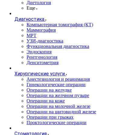
Диетология
Еще
Диагностика
Компьютерная томография (КТ)
Маммография
МРТ
УЗИ-диагностика
Функциональная диагностика
Эндоскопия
Рентгенология
Денситометрия
Хирургические услуги
Анестезиология и реанимация
Гинекологические операции
Операции на желудке
Операции на желчном пузыре
Операции на коже
Операции на молочной железе
Операции на щитовидной железе
Операции при грыжах
Проктологические операции
Стоматология