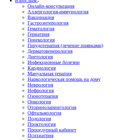
Взрослым
Онлайн-консультация
Аллергология-иммунология
Вакцинация
Гастроэнтерология
Гематология
Гериатрия
Гинекология
Гирудотерапия (лечение пиявками)
Дерматовенерология
Диетология
Инфекционные болезни
Кардиология
Мануальная терапия
Наркологическая помощь на дому
Неврология
Нефрология
Озонотерапия
Онкология
Оториноларингология
Офтальмология
Подология
Проктология
Процедурный кабинет
Психиатрия