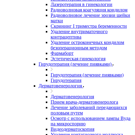
Лазеротерапия в гинекологии
Радиоволновая коагуляция кондилом
Радиоволновое лечение эрозии шейки
матки
Скрининг I триместра беременности
Удаление внутриматочного
контрацептива
Удаление остроконечных кондилом
безоперационным методом
Фармаборт
Эстетическая гинекология
Гирудотерапия (лечение пиявками)
Гирудотерапия (лечение пиявками)
Гирудотерапия
Дерматовенерология
Дерматовенерология
Прием врача-дерматовенеролога
Лечение заболеваний передающихся
половым путем
Осмотр с использованием лампы Вуда
на микроспорию
Видеодерматоскопия
Удаление контагиозного моллюска