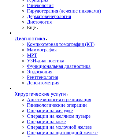
Гинекология
Гирудотерапия (лечение пиявками)
Дерматовенерология
Диетология
Еще
Диагностика
Компьютерная томография (КТ)
Маммография
МРТ
УЗИ-диагностика
Функциональная диагностика
Эндоскопия
Рентгенология
Денситометрия
Хирургические услуги
Анестезиология и реанимация
Гинекологические операции
Операции на желудке
Операции на желчном пузыре
Операции на коже
Операции на молочной железе
Операции на щитовидной железе