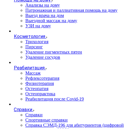
Анализы на дому
Патронажная и паллиативная помощь на дому
Выезд врача на дом
Выездной массаж на дому
УЗИ на дому
Косметология
Трихология
Пирсинг
Удаление пигментных пятен
Удаление сосудов
Реабилитация
Массаж
Рефлексотерапия
Физиотерапия
Остеопатия
Остеопрактика
Реабилитация после Covid-19
Справки
Справки
Спортивные справки
Справка СЭМД‑196 для абитуриентов (цифровой