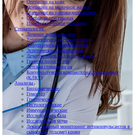
Операции на коже
Операции на молочной железе
Операции на щитовидной железе
Операции при грыжах
Проктологические операции
Стоматология
Лечение зубов «во сне»
Терапевтическая стоматология
Хирургическая стоматология
Эстетическая стоматология
Лечение зубов под микроскопом
Гигиена полости рта
Детская стоматология
Конусно-лучевая компьютерная томография
(КЛКТ)
Анализы
Биохимические
Гемостаз
Генетические
Гистологические
Иммунологические
Исследования кала
Исследования мочи
Лекарственный мониторинг антиконвульсантов в
сыворотке (плазме) крови