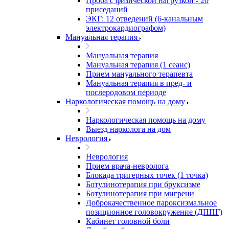
Проба с физической нагрузкой - 20
приседаний
ЭКГ: 12 отведений (6-канальным
электрокардиографом)
Мануальная терапия
Мануальная терапия
Мануальная терапия (1 сеанс)
Прием мануального терапевта
Мануальная терапия в пред- и
послеродовом периоде
Наркологическая помощь на дому
Наркологическая помощь на дому
Выезд нарколога на дом
Неврология
Неврология
Прием врача-невролога
Блокада тригерных точек (1 точка)
Ботулинотерапия при бруксизме
Ботулинотерапия при мигрени
Доброкачественное пароксизмальное
позиционное головокружение (ДППГ)
Кабинет головной боли