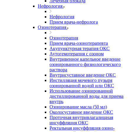
Лечебная блокада
Нефрология
Нефрология
Прием врача-нефролога
Озонотерапия
Озонотерапия
Прием врача-озонотерапевта
Акупунктурная терапия ОКС
Аутогемотерапия с озоном
Внутривенное капельное введение
озонированного физиологического
раствора
Внутрисуставное введение ОКС
Инстилляция мочевого пузыря
озонированной водой или ОКС
Использование озонированной
дистиллированной воды для приема
внутрь
Озонирование масла (50 мл)
Околосуставное введение ОКС
Проточная внутривлагалищная
инсуффляция ОКС
Ректальная инсуффляция озоно-