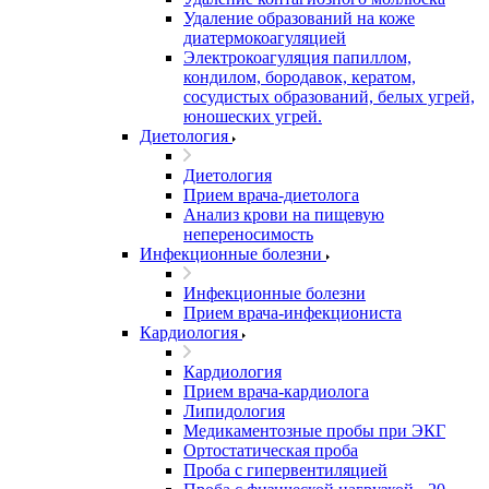
Удаление образований на коже
диатермокоагуляцией
Электрокоагуляция папиллом,
кондилом, бородавок, кератом,
сосудистых образований, белых угрей,
юношеских угрей.
Диетология
Диетология
Прием врача-диетолога
Анализ крови на пищевую
непереносимость
Инфекционные болезни
Инфекционные болезни
Прием врача-инфекциониста
Кардиология
Кардиология
Прием врача-кардиолога
Липидология
Медикаментозные пробы при ЭКГ
Ортостатическая проба
Проба с гипервентиляцией