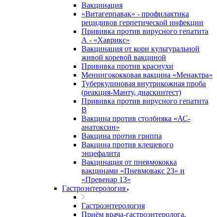
Вакцинация
«Витагерпавак» - профилактика
рецидивов герпетической инфекции
Прививка против вирусного гепатита
А - «Хаврикс»
Вакцинация от кори культуральной
живой коревой вакциной
Прививка против краснухи
Менингококковая вакцина «Менактра»
Туберкулиновая внутрикожная проба
(реакция-Манту, диаскинтест)
Прививка против вирусного гепатита
В
Вакцина против столбняка «АС-
анатоксин»
Вакцина против гриппа
Вакцина против клещевого
энцефалита
Вакцинация от пневмококка
вакцинами «Пневмовакс 23» и
«Превенар 13»
Гастроэнтерология
Гастроэнтерология
Приём врача-гастроэнтеролога,