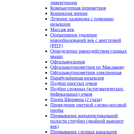
дивергенции
Компьютерная периметрия
Коррекция зрения
Лечение халязиона с помощью
инъекции
Массаж век
Оперативное удаление
новообразований век с анестезией
(РПУ)
Определение равнодействия глазных
мышц
Офтальмоскопия
Офтальмотонометрия по Маклакову
Офтальмотонометрия электронная
Парабульбарная инъекция
Подбор простых очков
Подбор сложных (астигматических,
бифокальных) очков
Проба Ширмера (2 глаза)
Проведение цветной слезно-носовой
пробы
Промывание конъюнктивальной
полости струйно (двойной выворот
век)
Промывание слезных канальцев