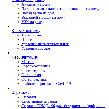
Анализы на дому
Патронажная и паллиативная помощь на дому
Выезд врача на дом
Выездной массаж на дому
УЗИ на дому
Косметология
Трихология
Пирсинг
Удаление пигментных пятен
Удаление сосудов
Реабилитация
Массаж
Рефлексотерапия
Физиотерапия
Остеопатия
Остеопрактика
Реабилитация после Covid-19
Справки
Справки
Спортивные справки
Справка СЭМД‑196 для абитуриентов (цифровой