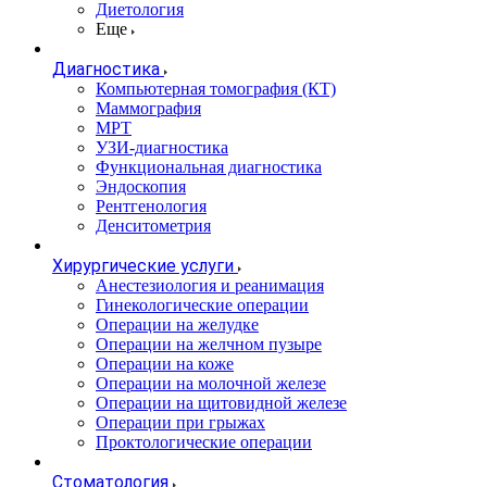
Диетология
Еще
Диагностика
Компьютерная томография (КТ)
Маммография
МРТ
УЗИ-диагностика
Функциональная диагностика
Эндоскопия
Рентгенология
Денситометрия
Хирургические услуги
Анестезиология и реанимация
Гинекологические операции
Операции на желудке
Операции на желчном пузыре
Операции на коже
Операции на молочной железе
Операции на щитовидной железе
Операции при грыжах
Проктологические операции
Стоматология