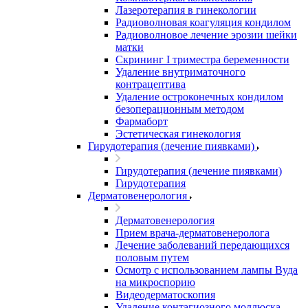
Лазеротерапия в гинекологии
Радиоволновая коагуляция кондилом
Радиоволновое лечение эрозии шейки
матки
Скрининг I триместра беременности
Удаление внутриматочного
контрацептива
Удаление остроконечных кондилом
безоперационным методом
Фармаборт
Эстетическая гинекология
Гирудотерапия (лечение пиявками)
Гирудотерапия (лечение пиявками)
Гирудотерапия
Дерматовенерология
Дерматовенерология
Прием врача-дерматовенеролога
Лечение заболеваний передающихся
половым путем
Осмотр с использованием лампы Вуда
на микроспорию
Видеодерматоскопия
Удаление контагиозного моллюска