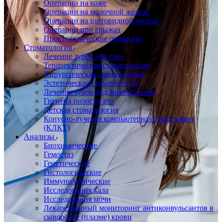
Операции на коже
Операции на молочной железе
Операции на щитовидной железе
Операции при грыжах
Проктологические операции
Стоматология
Лечение зубов «во сне»
Терапевтическая стоматология
Хирургическая стоматология
Эстетическая стоматология
Лечение зубов под микроскопом
Гигиена полости рта
Детская стоматология
Конусно-лучевая компьютерная томография
(КЛКТ)
Анализы
Биохимические
Гемостаз
Генетические
Гистологические
Иммунологические
Исследования кала
Исследования мочи
Лекарственный мониторинг антиконвульсантов в
сыворотке (плазме) крови