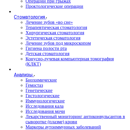
Операции при грыжах
Проктологические операции
Стоматология
Лечение зубов «во сне»
Терапевтическая стоматология
Хирургическая стоматология
Эстетическая стоматология
Лечение зубов под микроскопом
Гигиена полости рта
Детская стоматология
Конусно-лучевая компьютерная томография
(КЛКТ)
Анализы
Биохимические
Гемостаз
Генетические
Гистологические
Иммунологические
Исследования кала
Исследования мочи
Лекарственный мониторинг антиконвульсантов в
сыворотке (плазме) крови
Маркеры аутоиммунных заболеваний