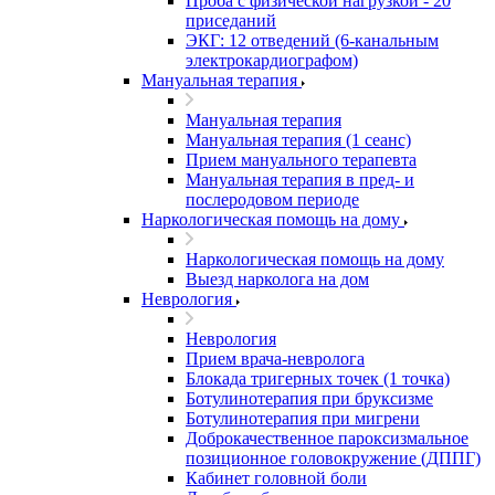
Проба с физической нагрузкой - 20
приседаний
ЭКГ: 12 отведений (6-канальным
электрокардиографом)
Мануальная терапия
Мануальная терапия
Мануальная терапия (1 сеанс)
Прием мануального терапевта
Мануальная терапия в пред- и
послеродовом периоде
Наркологическая помощь на дому
Наркологическая помощь на дому
Выезд нарколога на дом
Неврология
Неврология
Прием врача-невролога
Блокада тригерных точек (1 точка)
Ботулинотерапия при бруксизме
Ботулинотерапия при мигрени
Доброкачественное пароксизмальное
позиционное головокружение (ДППГ)
Кабинет головной боли