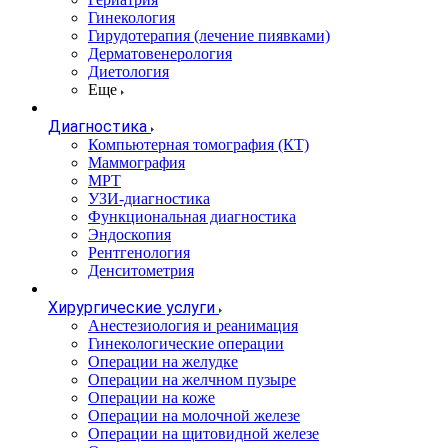
Гинекология
Гирудотерапия (лечение пиявками)
Дерматовенерология
Диетология
Еще
Диагностика
Компьютерная томография (КТ)
Маммография
МРТ
УЗИ-диагностика
Функциональная диагностика
Эндоскопия
Рентгенология
Денситометрия
Хирургические услуги
Анестезиология и реанимация
Гинекологические операции
Операции на желудке
Операции на желчном пузыре
Операции на коже
Операции на молочной железе
Операции на щитовидной железе