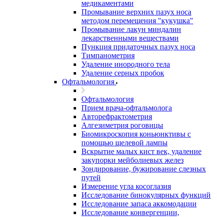
медикаментами
Промывание верхних пазух носа
методом перемещения "кукушка"
Промывание лакун миндалин
лекарственными веществами
Пункция придаточных пазух носа
Тимпанометрия
Удаление инородного тела
Удаление серных пробок
Офтальмология
Офтальмология
Прием врача-офтальмолога
Авторефрактометрия
Алгезиметрия роговицы
Биомикроскопия коньюнктивы с
помощью щелевой лампы
Вскрытие малых кист век, удаление
закупорки мейболиевых желез
Зондирование, бужирование слезных
путей
Измерение угла косоглазия
Исследование бинокулярных функций
Исследование запаса аккомодации
Исследование конвергенции,