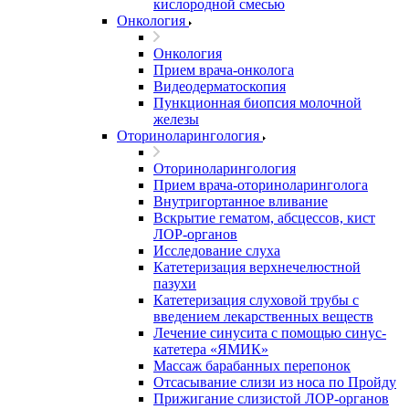
кислородной смесью
Онкология
Онкология
Прием врача-онколога
Видеодерматоскопия
Пункционная биопсия молочной
железы
Оториноларингология
Оториноларингология
Прием врача-оториноларинголога
Внутригортанное вливание
Вскрытие гематом, абсцессов, кист
ЛОР-органов
Исследование слуха
Катетеризация верхнечелюстной
пазухи
Катетеризация слуховой трубы с
введением лекарственных веществ
Лечение синусита с помощью синус-
катетера «ЯМИК»
Массаж барабанных перепонок
Отсасывание слизи из носа по Пройду
Прижигание слизистой ЛОР-органов