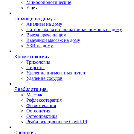
Микробиологические
Еще
Помощь на дому
Анализы на дому
Патронажная и паллиативная помощь на дому
Выезд врача на дом
Выездной массаж на дому
УЗИ на дому
Косметология
Трихология
Пирсинг
Удаление пигментных пятен
Удаление сосудов
Реабилитация
Массаж
Рефлексотерапия
Физиотерапия
Остеопатия
Остеопрактика
Реабилитация после Covid-19
Справки