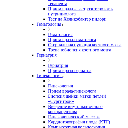
терапевта
Прием врача – гастроэнтеролога-
нутрициолога
Тест на Хеликобактер пилори
Гематология
Гематология
Прием врача-гематолога
Стернальная пункция костного мозга
Трепанобиопсия костного мозга
Гериатрия
Гериатрия
Прием врача-гериатра
Гинекология
Гинекология
Прием врача-гинеколога
Биопсия шейки матки петлей
«Сургитрон»
Введение внутриматочного
контрацептива
Гинекологический массаж
Кардиотокография плода (КТГ)
Компьютерная кольпоскопия