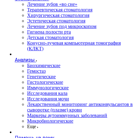
Лечение зубов «во сне»
Терапевтическая стоматология
Хирургическая стоматология
Эстетическая стоматология
Лечение зубов под микроскопом
Гигиена полости рта
Детская стоматология
Конусно-лучевая компьютерная томография
(КЛКТ)
Анализы
Биохимические
Гемостаз
Генетические
Гистологические
Иммунологические
Исследования кала
Исследования мочи
Лекарственный мониторинг антиконвульсантов в
сыворотке (плазме) крови
Маркеры аутоиммунных заболеваний
Микробиологические
Еще
Помощь на дому