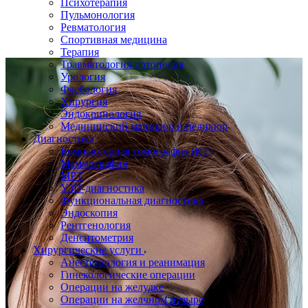
Психотерапия
Пульмонология
Ревматология
Спортивная медицина
Терапия
Травматология-ортопедия
Урология
Флебология
Хирургия
Эндокринология
Медицинский маникюр и педикюр
Диагностика
Компьютерная томография (КТ)
Маммография
МРТ
УЗИ-диагностика
Функциональная диагностика
Эндоскопия
Рентгенология
Денситометрия
Хирургические услуги
Анестезиология и реанимация
Гинекологические операции
Операции на желудке
Операции на желчном пузыре