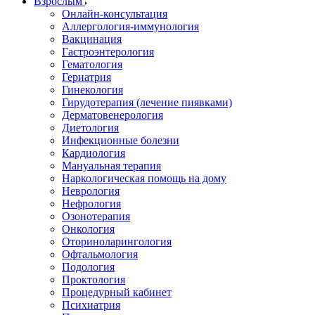
Взрослым
Онлайн-консультация
Аллергология-иммунология
Вакцинация
Гастроэнтерология
Гематология
Гериатрия
Гинекология
Гирудотерапия (лечение пиявками)
Дерматовенерология
Диетология
Инфекционные болезни
Кардиология
Мануальная терапия
Наркологическая помощь на дому
Неврология
Нефрология
Озонотерапия
Онкология
Оториноларингология
Офтальмология
Подология
Проктология
Процедурный кабинет
Психиатрия