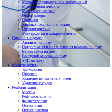
Маркеры аутоиммунных заболеваний
Микробиологические
Микроскопические
Онкомаркеры
Профили
Химико-токсикологические
Цитологические
Электролиты и микроэлементы
Помощь на дому
Анализы на дому
Патронажная и паллиативная помощь на дому
Выезд врача на дом
Выездной массаж на дому
УЗИ на дому
Косметология
Трихология
Пирсинг
Удаление пигментных пятен
Удаление сосудов
Реабилитация
Массаж
Рефлексотерапия
Физиотерапия
Остеопатия
Остеопрактика