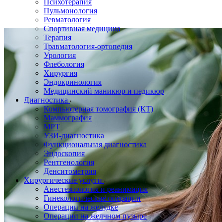
Психотерапия
Пульмонология
Ревматология
Спортивная медицина
Терапия
Травматология-ортопедия
Урология
Флебология
Хирургия
Эндокринология
Медицинский маникюр и педикюр
Диагностика
Компьютерная томография (КТ)
Маммография
МРТ
УЗИ-диагностика
Функциональная диагностика
Эндоскопия
Рентгенология
Денситометрия
Хирургические услуги
Анестезиология и реанимация
Гинекологические операции
Операции на желудке
Операции на желчном пузыре