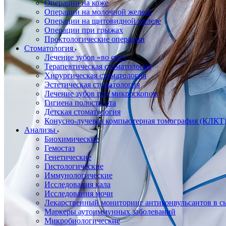
Операции на коже
Операции на молочной железе
Операции на щитовидной железе
Операции при грыжах
Проктологические операции
Стоматология
Лечение зубов «во сне»
Терапевтическая стоматология
Хирургическая стоматология
Эстетическая стоматология
Лечение зубов под микроскопом
Гигиена полости рта
Детская стоматология
Конусно-лучевая компьютерная томография (КЛКТ
Анализы
Биохимические
Гемостаз
Генетические
Гистологические
Иммунологические
Исследования кала
Исследования мочи
Лекарственный мониторинг антиконвульсантов в сы
Маркеры аутоиммунных заболеваний
Микробиологические