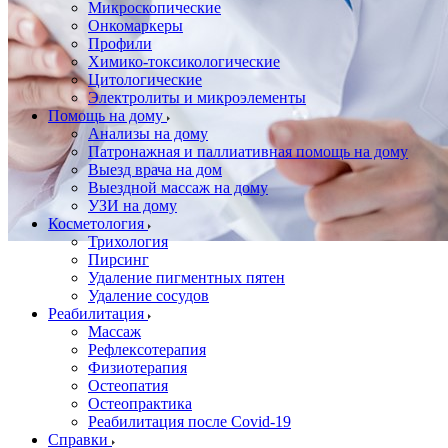
Микроскопические
Онкомаркеры
Профили
Химико-токсикологические
Цитологические
Электролиты и микроэлементы
Помощь на дому
Анализы на дому
Патронажная и паллиативная помощь на дому
Выезд врача на дом
Выездной массаж на дому
УЗИ на дому
Косметология
Трихология
Пирсинг
Удаление пигментных пятен
Удаление сосудов
Реабилитация
Массаж
Рефлексотерапия
Физиотерапия
Остеопатия
Остеопрактика
Реабилитация после Covid-19
Справки