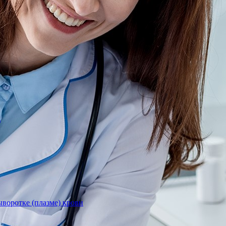
)
воротке (плазме) крови