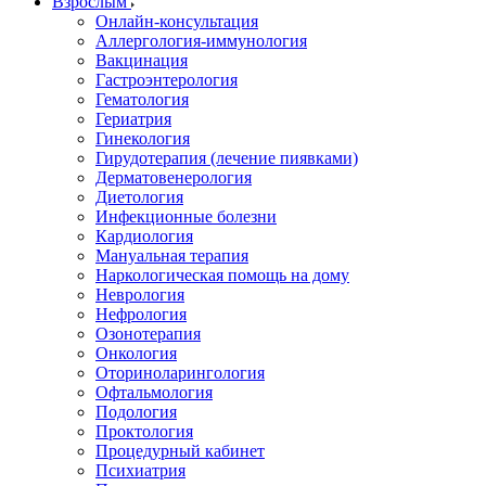
Взрослым
Онлайн-консультация
Аллергология-иммунология
Вакцинация
Гастроэнтерология
Гематология
Гериатрия
Гинекология
Гирудотерапия (лечение пиявками)
Дерматовенерология
Диетология
Инфекционные болезни
Кардиология
Мануальная терапия
Наркологическая помощь на дому
Неврология
Нефрология
Озонотерапия
Онкология
Оториноларингология
Офтальмология
Подология
Проктология
Процедурный кабинет
Психиатрия