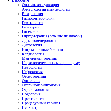
Взрослым
Онлайн-консультация
Аллергология-иммунология
Вакцинация
Гастроэнтерология
Гематология
Гериатрия
Гинекология
Гирудотерапия (лечение пиявками)
Дерматовенерология
Диетология
Инфекционные болезни
Кардиология
Мануальная терапия
Наркологическая помощь на дому
Неврология
Нефрология
Озонотерапия
Онкология
Оториноларингология
Офтальмология
Подология
Проктология
Процедурный кабинет
Психиатрия