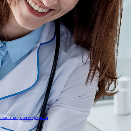
)
воротке (плазме) крови