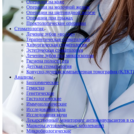
Операции на коже
Операции на молочной железе
Операции на щитовидной железе
Операции при грыжах
Проктологические операции
Стоматология
Лечение зубов «во сне»
Терапевтическая стоматология
Хирургическая стоматология
Эстетическая стоматология
Лечение зубов под микроскопом
Гигиена полости рта
Детская стоматология
Конусно-лучевая компьютерная томография (КЛКТ
Анализы
Биохимические
Гемостаз
Генетические
Гистологические
Иммунологические
Исследования кала
Исследования мочи
Лекарственный мониторинг антиконвульсантов в сы
Маркеры аутоиммунных заболеваний
Микробиологические