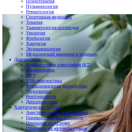
Психотерапия
Пульмонология
Ревматология
Спортивная медицина
Терапия
Травматология-ортопедия
Урология
Флебология
Хирургия
Эндокринология
Медицинский маникюр и педикюр
Диагностика
Компьютерная томография (КТ)
Маммография
МРТ
УЗИ-диагностика
Функциональная диагностика
Эндоскопия
Рентгенология
Денситометрия
Хирургические услуги
Анестезиология и реанимация
Гинекологические операции
Операции на желудке
Операции на желчном пузыре