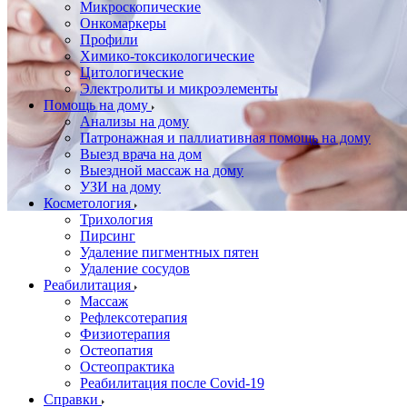
Микроскопические
Онкомаркеры
Профили
Химико-токсикологические
Цитологические
Электролиты и микроэлементы
Помощь на дому
Анализы на дому
Патронажная и паллиативная помощь на дому
Выезд врача на дом
Выездной массаж на дому
УЗИ на дому
Косметология
Трихология
Пирсинг
Удаление пигментных пятен
Удаление сосудов
Реабилитация
Массаж
Рефлексотерапия
Физиотерапия
Остеопатия
Остеопрактика
Реабилитация после Covid-19
Справки