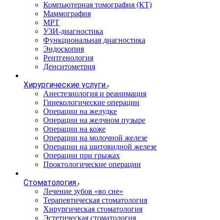
Компьютерная томография (КТ)
Маммография
МРТ
УЗИ-диагностика
Функциональная диагностика
Эндоскопия
Рентгенология
Денситометрия
Хирургические услуги
Анестезиология и реанимация
Гинекологические операции
Операции на желудке
Операции на желчном пузыре
Операции на коже
Операции на молочной железе
Операции на щитовидной железе
Операции при грыжах
Проктологические операции
Стоматология
Лечение зубов «во сне»
Терапевтическая стоматология
Хирургическая стоматология
Эстетическая стоматология