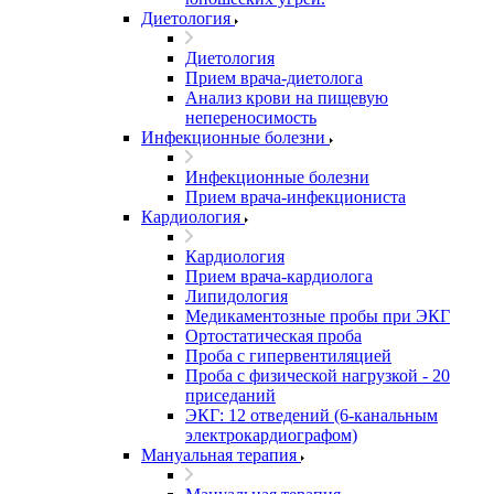
Диетология
Диетология
Прием врача-диетолога
Анализ крови на пищевую
непереносимость
Инфекционные болезни
Инфекционные болезни
Прием врача-инфекциониста
Кардиология
Кардиология
Прием врача-кардиолога
Липидология
Медикаментозные пробы при ЭКГ
Ортостатическая проба
Проба с гипервентиляцией
Проба с физической нагрузкой - 20
приседаний
ЭКГ: 12 отведений (6-канальным
электрокардиографом)
Мануальная терапия