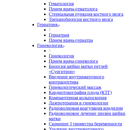
Гематология
Прием врача-гематолога
Стернальная пункция костного мозга
Трепанобиопсия костного мозга
Гериатрия
Гериатрия
Прием врача-гериатра
Гинекология
Гинекология
Прием врача-гинеколога
Биопсия шейки матки петлей
«Сургитрон»
Введение внутриматочного
контрацептива
Гинекологический массаж
Кардиотокография плода (КТГ)
Компьютерная кольпоскопия
Лазеротерапия в гинекологии
Радиоволновая коагуляция кондилом
Радиоволновое лечение эрозии шейки
матки
Скрининг I триместра беременности
Удаление внутриматочного