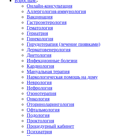
Взрослым
Онлайн-консультация
Аллергология-иммунология
Вакцинация
Гастроэнтерология
Гематология
Гериатрия
Гинекология
Гирудотерапия (лечение пиявками)
Дерматовенерология
Диетология
Инфекционные болезни
Кардиология
Мануальная терапия
Наркологическая помощь на дому
Неврология
Нефрология
Озонотерапия
Онкология
Оториноларингология
Офтальмология
Подология
Проктология
Процедурный кабинет
Психиатрия