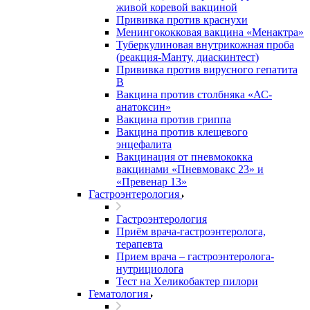
живой коревой вакциной
Прививка против краснухи
Менингококковая вакцина «Менактра»
Туберкулиновая внутрикожная проба
(реакция-Манту, диаскинтест)
Прививка против вирусного гепатита
В
Вакцина против столбняка «АС-
анатоксин»
Вакцина против гриппа
Вакцина против клещевого
энцефалита
Вакцинация от пневмококка
вакцинами «Пневмовакс 23» и
«Превенар 13»
Гастроэнтерология
Гастроэнтерология
Приём врача-гастроэнтеролога,
терапевта
Прием врача – гастроэнтеролога-
нутрициолога
Тест на Хеликобактер пилори
Гематология