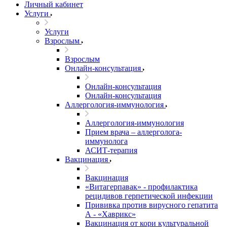
Личный кабинет
Услуги
Услуги
Взрослым
Взрослым
Онлайн-консультация
Онлайн-консультация
Онлайн-консультация
Аллергология-иммунология
Аллергология-иммунология
Прием врача – аллерголога-
иммунолога
АСИТ-терапия
Вакцинация
Вакцинация
«Витагерпавак» - профилактика
рецидивов герпетической инфекции
Прививка против вирусного гепатита
А - «Хаврикс»
Вакцинация от кори культуральной