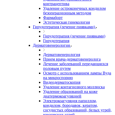
контрацептива
Удаление остроконечных кондилом
безоперационным методом
Фармаборт
Эстетическая гинекология
Гирудотерапия (лечение пиявками)
Гирудотерапия (лечение пиявками)
Гирудотерапия
Дерматовенерология
Дерматовенерология
Прием врача-дерматовенеролога
Лечение заболеваний передающихся
половым путем
Осмотр с использованием лампы Вуда
на микроспорию
Видеодерматоскопия
Удаление контагиозного моллюска
Удаление образований на коже
диатермокоагуляцией
Электрокоагуляция папиллом,
кондилом, бородавок, кератом,
сосудистых образований, белых угрей,
юношеских угрей.