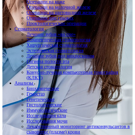
Операции на коже
Операции на молочной железе
Операции на щитовидной железе
Операции при грыжах
Проктологические операции
Стоматология
Лечение зубов «во сне»
Терапевтическая стоматология
Хирургическая стоматология
Эстетическая стоматология
Лечение зубов под микроскопом
Гигиена полости рта
Детская стоматология
Конусно-лучевая компьютерная томография
(КЛКТ)
Анализы
Биохимические
Гемостаз
Генетические
Гистологические
Иммунологические
Исследования кала
Исследования мочи
Лекарственный мониторинг антиконвульсантов в
сыворотке (плазме) крови