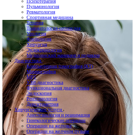
Психотерапия
Пульмонология
Ревматология
Спортивная медицина
Терапия
Травматология-ортопедия
Урология
Флебология
Хирургия
Эндокринология
Медицинский маникюр и педикюр
Диагностика
Компьютерная томография (КТ)
Маммография
МРТ
УЗИ-диагностика
Функциональная диагностика
Эндоскопия
Рентгенология
Денситометрия
Хирургические услуги
Анестезиология и реанимация
Гинекологические операции
Операции на желудке
Операции на желчном пузыре