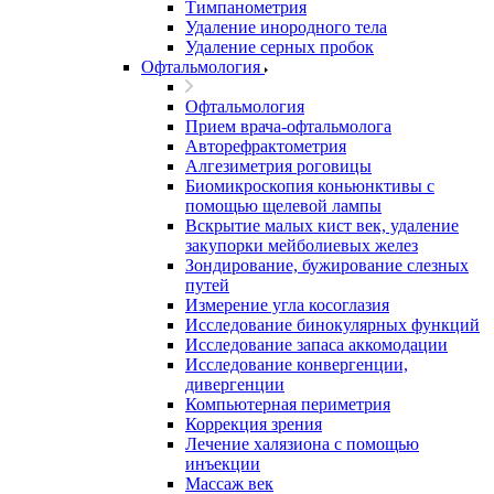
Тимпанометрия
Удаление инородного тела
Удаление серных пробок
Офтальмология
Офтальмология
Прием врача-офтальмолога
Авторефрактометрия
Алгезиметрия роговицы
Биомикроскопия коньюнктивы с
помощью щелевой лампы
Вскрытие малых кист век, удаление
закупорки мейболиевых желез
Зондирование, бужирование слезных
путей
Измерение угла косоглазия
Исследование бинокулярных функций
Исследование запаса аккомодации
Исследование конвергенции,
дивергенции
Компьютерная периметрия
Коррекция зрения
Лечение халязиона с помощью
инъекции
Массаж век