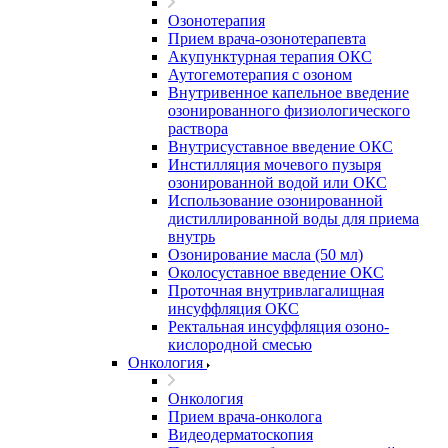
Озонотерапия
Прием врача-озонотерапевта
Акупунктурная терапия ОКС
Аутогемотерапия с озоном
Внутривенное капельное введение
озонированного физиологического
раствора
Внутрисуставное введение ОКС
Инстилляция мочевого пузыря
озонированной водой или ОКС
Использование озонированной
дистиллированной воды для приема
внутрь
Озонирование масла (50 мл)
Околосуставное введение ОКС
Проточная внутривлагалищная
инсуффляция ОКС
Ректальная инсуффляция озоно-
кислородной смесью
Онкология
Онкология
Прием врача-онколога
Видеодерматоскопия