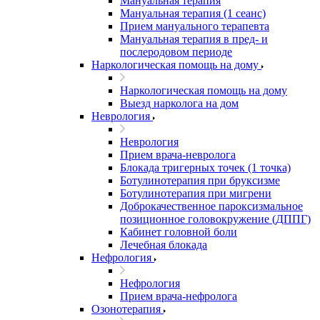
Мануальная терапия
Мануальная терапия (1 сеанс)
Прием мануального терапевта
Мануальная терапия в пред- и
послеродовом периоде
Наркологическая помощь на дому
Наркологическая помощь на дому
Выезд нарколога на дом
Неврология
Неврология
Прием врача-невролога
Блокада тригерных точек (1 точка)
Ботулинотерапия при бруксизме
Ботулинотерапия при мигрени
Доброкачественное пароксизмальное
позиционное головокружение (ДППГ)
Кабинет головной боли
Лечебная блокада
Нефрология
Нефрология
Прием врача-нефролога
Озонотерапия