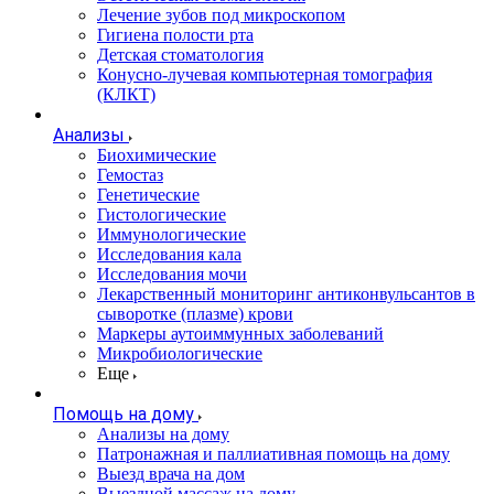
Лечение зубов под микроскопом
Гигиена полости рта
Детская стоматология
Конусно-лучевая компьютерная томография
(КЛКТ)
Анализы
Биохимические
Гемостаз
Генетические
Гистологические
Иммунологические
Исследования кала
Исследования мочи
Лекарственный мониторинг антиконвульсантов в
сыворотке (плазме) крови
Маркеры аутоиммунных заболеваний
Микробиологические
Еще
Помощь на дому
Анализы на дому
Патронажная и паллиативная помощь на дому
Выезд врача на дом
Выездной массаж на дому