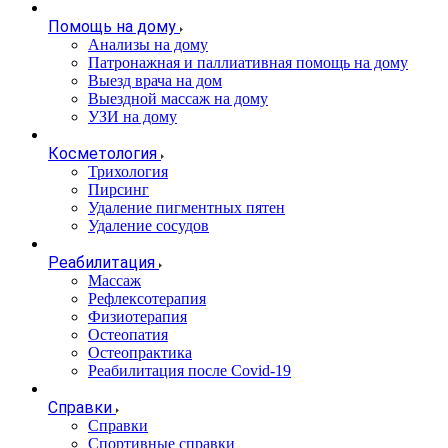
Помощь на дому
Анализы на дому
Патронажная и паллиативная помощь на дому
Выезд врача на дом
Выездной массаж на дому
УЗИ на дому
Косметология
Трихология
Пирсинг
Удаление пигментных пятен
Удаление сосудов
Реабилитация
Массаж
Рефлексотерапия
Физиотерапия
Остеопатия
Остеопрактика
Реабилитация после Covid-19
Справки
Справки
Спортивные справки