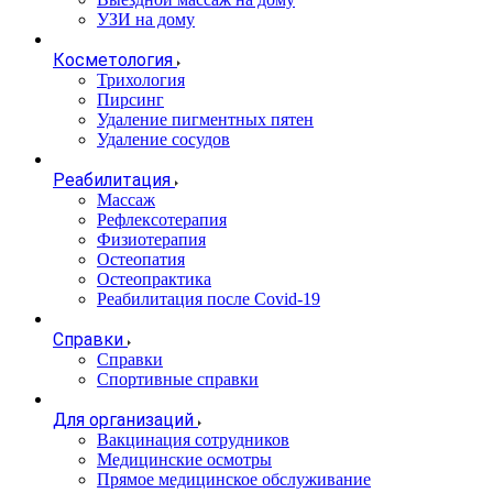
УЗИ на дому
Косметология
Трихология
Пирсинг
Удаление пигментных пятен
Удаление сосудов
Реабилитация
Массаж
Рефлексотерапия
Физиотерапия
Остеопатия
Остеопрактика
Реабилитация после Covid-19
Справки
Справки
Спортивные справки
Для организаций
Вакцинация сотрудников
Медицинские осмотры
Прямое медицинское обслуживание