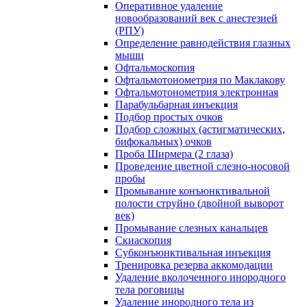
Оперативное удаление
новообразований век с анестезией
(РПУ)
Определение равнодействия глазных
мышц
Офтальмоскопия
Офтальмотонометрия по Маклакову
Офтальмотонометрия электронная
Парабульбарная инъекция
Подбор простых очков
Подбор сложных (астигматических,
бифокальных) очков
Проба Ширмера (2 глаза)
Проведение цветной слезно-носовой
пробы
Промывание конъюнктивальной
полости струйно (двойной выворот
век)
Промывание слезных канальцев
Скиаскопия
Субконъюнктивальная инъекция
Тренировка резерва аккомодации
Удаление вколоченного инородного
тела роговицы
Удаление инородного тела из