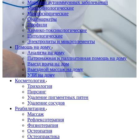
Маркеры аутоиммунных заболеваний
Микробиологические
Микроскопические
Онкомаркеры
Профили
Химико-токсикологические
Цитологические
Электролиты и микроэлементы
Помощь на дому
Анализы на дому
Патронажная и паллиативная помощь на дому
Выезд врача на дом
Выездной массаж на дому
УЗИ на дому
Косметология
Трихология
Пирсинг
Удаление пигментных пятен
Удаление сосудов
Реабилитация
Массаж
Рефлексотерапия
Физиотерапия
Остеопатия
Остеопрактика