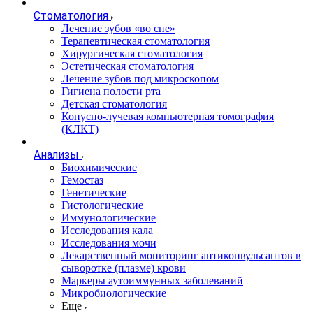
Стоматология
Лечение зубов «во сне»
Терапевтическая стоматология
Хирургическая стоматология
Эстетическая стоматология
Лечение зубов под микроскопом
Гигиена полости рта
Детская стоматология
Конусно-лучевая компьютерная томография
(КЛКТ)
Анализы
Биохимические
Гемостаз
Генетические
Гистологические
Иммунологические
Исследования кала
Исследования мочи
Лекарственный мониторинг антиконвульсантов в
сыворотке (плазме) крови
Маркеры аутоиммунных заболеваний
Микробиологические
Еще