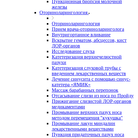
Пункционная биопсия молочной
железы
Оториноларингология
Оториноларингология
Прием врача-оториноларинголога
Внутригортанное вливание
Вскрытие гематом, абсцессов, кист
ЛОР-органов
Исследование слуха
Катетеризация верхнечелюстной
пазухи
Катетеризация слуховой трубы с
введением лекарственных веществ
Лечение синусита с помощью синус-
катетера «ЯМИК»
Массаж барабанных перепонок
Отсасывание слизи из носа по Пройду
Прижигание слизистой ЛОР-органов
медикаментами
Промывание верхних пазух носа
методом перемещения "кукушка"
Промывание лакун миндалин
лекарственными веществами
Пункция придаточных пазух носа