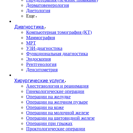
Дерматовенерология
Диетология
Еще
Диагностика
Компьютерная томография (КТ)
Маммография
МРТ
УЗИ-диагностика
Функциональная диагностика
Эндоскопия
Рентгенология
Денситометрия
Хирургические услуги
Анестезиология и реанимация
Гинекологические операции
Операции на желудке
Операции на желчном пузыре
Операции на коже
Операции на молочной железе
Операции на щитовидной железе
Операции при грыжах
Проктологические операции