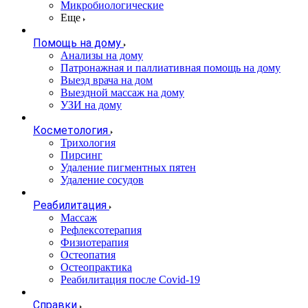
Микробиологические
Еще
Помощь на дому
Анализы на дому
Патронажная и паллиативная помощь на дому
Выезд врача на дом
Выездной массаж на дому
УЗИ на дому
Косметология
Трихология
Пирсинг
Удаление пигментных пятен
Удаление сосудов
Реабилитация
Массаж
Рефлексотерапия
Физиотерапия
Остеопатия
Остеопрактика
Реабилитация после Covid-19
Справки