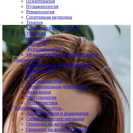
Психотерапия
Пульмонология
Ревматология
Спортивная медицина
Терапия
Травматология-ортопедия
Урология
Флебология
Хирургия
Эндокринология
Медицинский маникюр и педикюр
Диагностика
Компьютерная томография (КТ)
Маммография
МРТ
УЗИ-диагностика
Функциональная диагностика
Эндоскопия
Рентгенология
Денситометрия
Хирургические услуги
Анестезиология и реанимация
Гинекологические операции
Операции на желудке
Операции на желчном пузыре