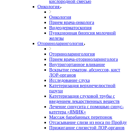
кислородной смесью
Онкология
Онкология
Прием врача-онколога
Видеодерматоскопия
Пункционная биопсия молочной
железы
Оториноларингология
Оториноларингология
Прием врача-оториноларинголога
Внутригортанное вливание
Вскрытие гематом, абсцессов, кист
ЛОР-органов
Исследование слуха
Катетеризация верхнечелюстной
пазухи
Катетеризация слуховой трубы с
введением лекарственных веществ
Лечение синусита с помощью синус-
катетера «ЯМИК»
Массаж барабанных перепонок
Отсасывание слизи из носа по Пройду
Прижигание слизистой ЛОР-органов