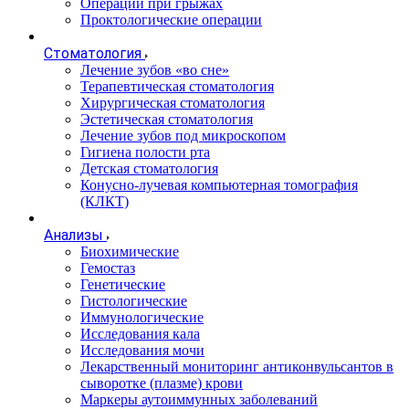
Операции при грыжах
Проктологические операции
Стоматология
Лечение зубов «во сне»
Терапевтическая стоматология
Хирургическая стоматология
Эстетическая стоматология
Лечение зубов под микроскопом
Гигиена полости рта
Детская стоматология
Конусно-лучевая компьютерная томография
(КЛКТ)
Анализы
Биохимические
Гемостаз
Генетические
Гистологические
Иммунологические
Исследования кала
Исследования мочи
Лекарственный мониторинг антиконвульсантов в
сыворотке (плазме) крови
Маркеры аутоиммунных заболеваний