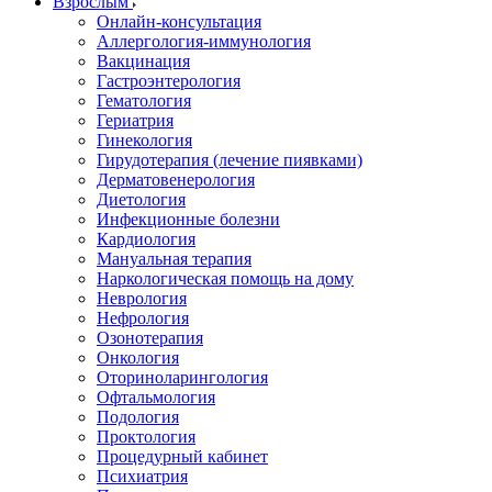
Взрослым
Онлайн-консультация
Аллергология-иммунология
Вакцинация
Гастроэнтерология
Гематология
Гериатрия
Гинекология
Гирудотерапия (лечение пиявками)
Дерматовенерология
Диетология
Инфекционные болезни
Кардиология
Мануальная терапия
Наркологическая помощь на дому
Неврология
Нефрология
Озонотерапия
Онкология
Оториноларингология
Офтальмология
Подология
Проктология
Процедурный кабинет
Психиатрия