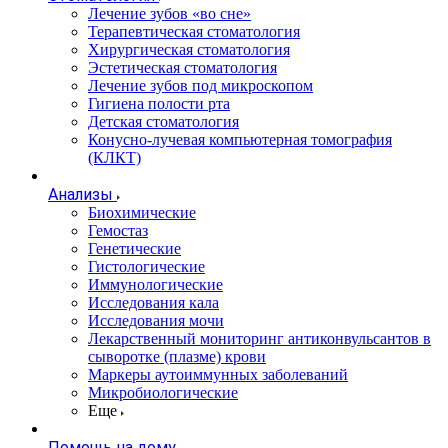
Лечение зубов «во сне»
Терапевтическая стоматология
Хирургическая стоматология
Эстетическая стоматология
Лечение зубов под микроскопом
Гигиена полости рта
Детская стоматология
Конусно-лучевая компьютерная томография
(КЛКТ)
Анализы
Биохимические
Гемостаз
Генетические
Гистологические
Иммунологические
Исследования кала
Исследования мочи
Лекарственный мониторинг антиконвульсантов в
сыворотке (плазме) крови
Маркеры аутоиммунных заболеваний
Микробиологические
Еще
Помощь на дому