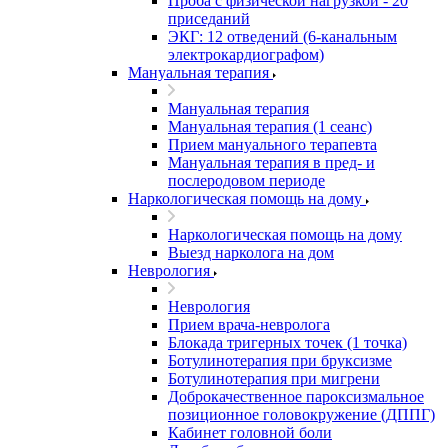
Проба с физической нагрузкой - 20
приседаний
ЭКГ: 12 отведений (6-канальным
электрокардиографом)
Мануальная терапия
Мануальная терапия
Мануальная терапия (1 сеанс)
Прием мануального терапевта
Мануальная терапия в пред- и
послеродовом периоде
Наркологическая помощь на дому
Наркологическая помощь на дому
Выезд нарколога на дом
Неврология
Неврология
Прием врача-невролога
Блокада тригерных точек (1 точка)
Ботулинотерапия при бруксизме
Ботулинотерапия при мигрени
Доброкачественное пароксизмальное
позиционное головокружение (ДППГ)
Кабинет головной боли