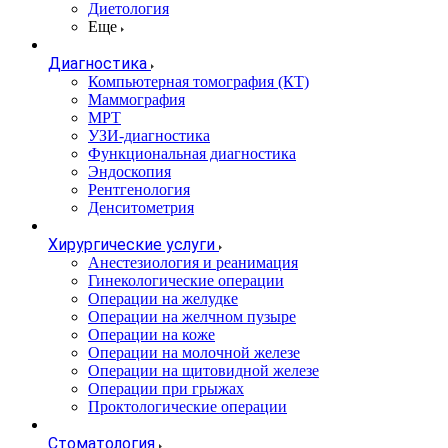
Диетология
Еще
Диагностика
Компьютерная томография (КТ)
Маммография
МРТ
УЗИ-диагностика
Функциональная диагностика
Эндоскопия
Рентгенология
Денситометрия
Хирургические услуги
Анестезиология и реанимация
Гинекологические операции
Операции на желудке
Операции на желчном пузыре
Операции на коже
Операции на молочной железе
Операции на щитовидной железе
Операции при грыжах
Проктологические операции
Стоматология