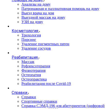
Анализы на дому
Патронажная и паллиативная помощь на дому
Выезд врача на дом
Выездной массаж на дому
УЗИ на дому
Косметология
Трихология
Пирсинг
Удаление пигментных пятен
Удаление сосудов
Реабилитация
Массаж
Рефлексотерапия
Физиотерапия
Остеопатия
Остеопрактика
Реабилитация после Covid-19
Справки
Справки
Спортивные справки
Справка СЭМД‑196 для абитуриентов (цифровой