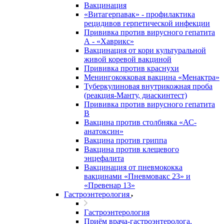
Вакцинация
«Витагерпавак» - профилактика
рецидивов герпетической инфекции
Прививка против вирусного гепатита
А - «Хаврикс»
Вакцинация от кори культуральной
живой коревой вакциной
Прививка против краснухи
Менингококковая вакцина «Менактра»
Туберкулиновая внутрикожная проба
(реакция-Манту, диаскинтест)
Прививка против вирусного гепатита
В
Вакцина против столбняка «АС-
анатоксин»
Вакцина против гриппа
Вакцина против клещевого
энцефалита
Вакцинация от пневмококка
вакцинами «Пневмовакс 23» и
«Превенар 13»
Гастроэнтерология
Гастроэнтерология
Приём врача-гастроэнтеролога,