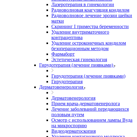
Лазеротерапия в гинекологии
Радиоволновая коагуляция кондилом
Радиоволновое лечение эрозии шейки
матки
Скрининг I триместра беременности
Удаление внутриматочного
контрацептива
Удаление остроконечных кондилом
безоперационным методом
Фармаборт
Эстетическая гинекология
Гирудотерапия (лечение пиявками)
Гирудотерапия (лечение пиявками)
Гирудотерапия
Дерматовенерология
Дерматовенерология
Прием врача-дерматовенеролога
Лечение заболеваний передающихся
половым путем
Осмотр с использованием лампы Вуда
на микроспорию
Видеодерматоскопия
Удаление контагиозного моллюска