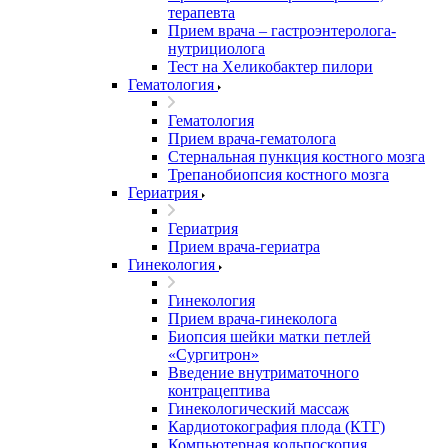
терапевта
Прием врача – гастроэнтеролога-
нутрициолога
Тест на Хеликобактер пилори
Гематология
Гематология
Прием врача-гематолога
Стернальная пункция костного мозга
Трепанобиопсия костного мозга
Гериатрия
Гериатрия
Прием врача-гериатра
Гинекология
Гинекология
Прием врача-гинеколога
Биопсия шейки матки петлей
«Сургитрон»
Введение внутриматочного
контрацептива
Гинекологический массаж
Кардиотокография плода (КТГ)
Компьютерная кольпоскопия