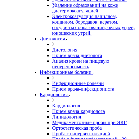
Удаление образований на коже
диатермокоагуляцией
Электрокоагуляция папиллом,
кондилом, бородавок, кератом,
сосудистых образований, белых угрей,
юношеских угрей.
Диетология
Диетология
Прием врача-диетолога
Анализ крови на пищевую
непереносимость
Инфекционные болезни
Инфекционные болезни
Прием врача-инфекциониста
Кардиология
Кардиология
Прием врача-кардиолога
Липидология
Медикаментозные пробы при ЭКГ
Ортостатическая проба
Проба с гипервентиляцией