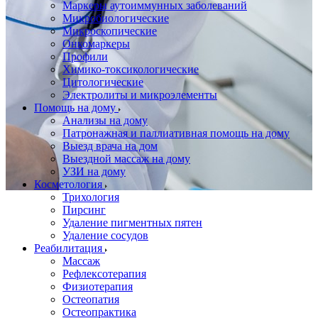
Маркеры аутоиммунных заболеваний
Микробиологические
Микроскопические
Онкомаркеры
Профили
Химико-токсикологические
Цитологические
Электролиты и микроэлементы
Помощь на дому
Анализы на дому
Патронажная и паллиативная помощь на дому
Выезд врача на дом
Выездной массаж на дому
УЗИ на дому
Косметология
Трихология
Пирсинг
Удаление пигментных пятен
Удаление сосудов
Реабилитация
Массаж
Рефлексотерапия
Физиотерапия
Остеопатия
Остеопрактика