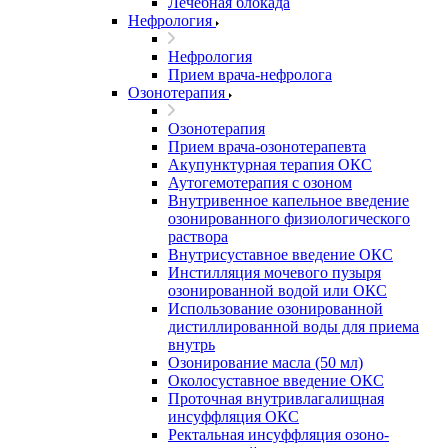
Лечебная блокада
Нефрология
Нефрология
Прием врача-нефролога
Озонотерапия
Озонотерапия
Прием врача-озонотерапевта
Акупунктурная терапия ОКС
Аутогемотерапия с озоном
Внутривенное капельное введение
озонированного физиологического
раствора
Внутрисуставное введение ОКС
Инстилляция мочевого пузыря
озонированной водой или ОКС
Использование озонированной
дистиллированной воды для приема
внутрь
Озонирование масла (50 мл)
Околосуставное введение ОКС
Проточная внутривлагалищная
инсуффляция ОКС
Ректальная инсуффляция озоно-