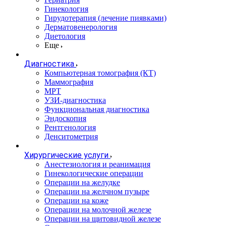
Гинекология
Гирудотерапия (лечение пиявками)
Дерматовенерология
Диетология
Еще
Диагностика
Компьютерная томография (КТ)
Маммография
МРТ
УЗИ-диагностика
Функциональная диагностика
Эндоскопия
Рентгенология
Денситометрия
Хирургические услуги
Анестезиология и реанимация
Гинекологические операции
Операции на желудке
Операции на желчном пузыре
Операции на коже
Операции на молочной железе
Операции на щитовидной железе