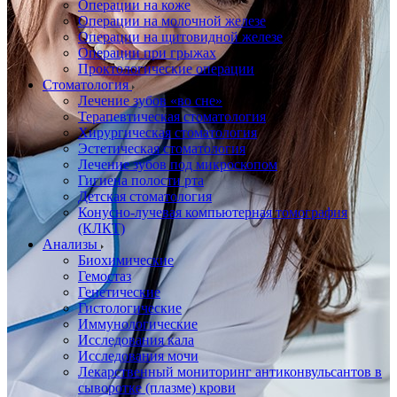
Операции на коже
Операции на молочной железе
Операции на щитовидной железе
Операции при грыжах
Проктологические операции
Стоматология
Лечение зубов «во сне»
Терапевтическая стоматология
Хирургическая стоматология
Эстетическая стоматология
Лечение зубов под микроскопом
Гигиена полости рта
Детская стоматология
Конусно-лучевая компьютерная томография
(КЛКТ)
Анализы
Биохимические
Гемостаз
Генетические
Гистологические
Иммунологические
Исследования кала
Исследования мочи
Лекарственный мониторинг антиконвульсантов в
сыворотке (плазме) крови