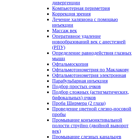
дивергенции
Компьютерная периметрия
Коррекция зрения
Лечение халязиона с помощью
инъекции
Массаж век
Оперативное удаление
новообразований век с анестезией
(РПУ)
Определение равнодействия глазных
мышц
Офтальмоскопия
Офтальмотонометрия по Маклакову
Офтальмотонометрия электронная
Парабульбарная инъекция
Подбор простых очков
Подбор сложных (астигматических,
бифокальных) очков
Проба Ширмера (2 глаза)
Проведение цветной слезно-носовой
пробы
Промывание конъюнктивальной
полости струйно (двойной выворот
век)
Промывание слезных канальцев