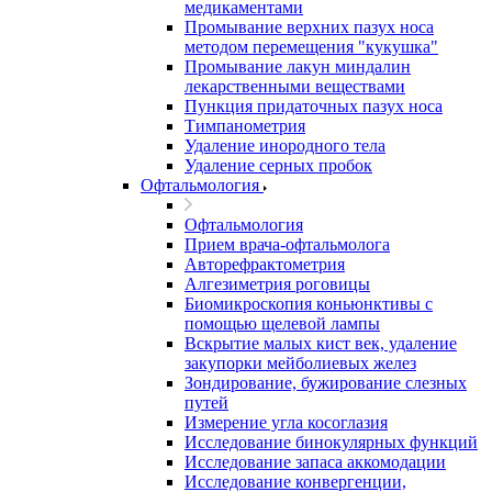
медикаментами
Промывание верхних пазух носа
методом перемещения "кукушка"
Промывание лакун миндалин
лекарственными веществами
Пункция придаточных пазух носа
Тимпанометрия
Удаление инородного тела
Удаление серных пробок
Офтальмология
Офтальмология
Прием врача-офтальмолога
Авторефрактометрия
Алгезиметрия роговицы
Биомикроскопия коньюнктивы с
помощью щелевой лампы
Вскрытие малых кист век, удаление
закупорки мейболиевых желез
Зондирование, бужирование слезных
путей
Измерение угла косоглазия
Исследование бинокулярных функций
Исследование запаса аккомодации
Исследование конвергенции,