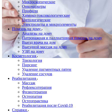
Микроскопические
Онкомаркеры
Профили
Химико-токсикологические
Цитологические
Электролиты и микроэлементы
Помощь на дому
Анализы на дому
Патронажная и паллиативная помощь на дому
Выезд врача на дом
Выездной массаж на дому
УЗИ на дому
Косметология
Трихология
Пирсинг
Удаление пигментных пятен
Удаление сосудов
Реабилитация
Массаж
Рефлексотерапия
Физиотерапия
Остеопатия
Остеопрактика
Реабилитация после Covid-19
Справки