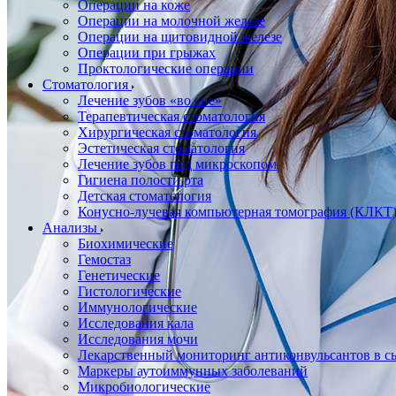
Операции на коже
Операции на молочной железе
Операции на щитовидной железе
Операции при грыжах
Проктологические операции
Стоматология
Лечение зубов «во сне»
Терапевтическая стоматология
Хирургическая стоматология
Эстетическая стоматология
Лечение зубов под микроскопом
Гигиена полости рта
Детская стоматология
Конусно-лучевая компьютерная томография (КЛКТ
Анализы
Биохимические
Гемостаз
Генетические
Гистологические
Иммунологические
Исследования кала
Исследования мочи
Лекарственный мониторинг антиконвульсантов в сы
Маркеры аутоиммунных заболеваний
Микробиологические