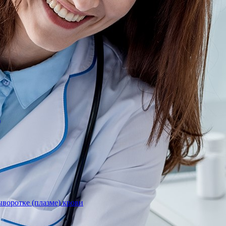
)
воротке (плазме) крови