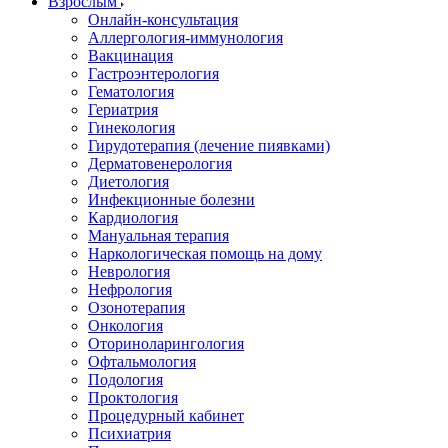
Взрослым
Онлайн-консультация
Аллергология-иммунология
Вакцинация
Гастроэнтерология
Гематология
Гериатрия
Гинекология
Гирудотерапия (лечение пиявками)
Дерматовенерология
Диетология
Инфекционные болезни
Кардиология
Мануальная терапия
Наркологическая помощь на дому
Неврология
Нефрология
Озонотерапия
Онкология
Оториноларингология
Офтальмология
Подология
Проктология
Процедурный кабинет
Психиатрия