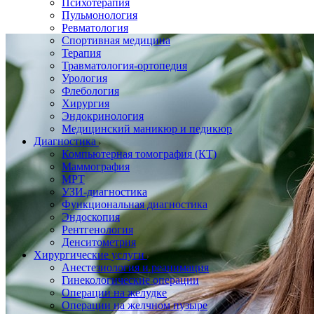
Психотерапия
Пульмонология
Ревматология
Спортивная медицина
Терапия
Травматология-ортопедия
Урология
Флебология
Хирургия
Эндокринология
Медицинский маникюр и педикюр
Диагностика
Компьютерная томография (КТ)
Маммография
МРТ
УЗИ-диагностика
Функциональная диагностика
Эндоскопия
Рентгенология
Денситометрия
Хирургические услуги
Анестезиология и реанимация
Гинекологические операции
Операции на желудке
Операции на желчном пузыре