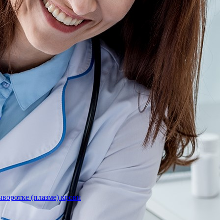
)
воротке (плазме) крови