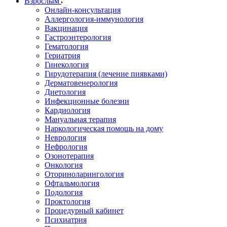
Взрослым
Онлайн-консультация
Аллергология-иммунология
Вакцинация
Гастроэнтерология
Гематология
Гериатрия
Гинекология
Гирудотерапия (лечение пиявками)
Дерматовенерология
Диетология
Инфекционные болезни
Кардиология
Мануальная терапия
Наркологическая помощь на дому
Неврология
Нефрология
Озонотерапия
Онкология
Оториноларингология
Офтальмология
Подология
Проктология
Процедурный кабинет
Психиатрия