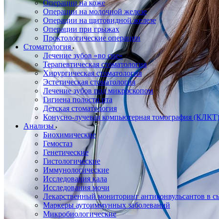
Операции на коже
Операции на молочной железе
Операции на щитовидной железе
Операции при грыжах
Проктологические операции
Стоматология
Лечение зубов «во сне»
Терапевтическая стоматология
Хирургическая стоматология
Эстетическая стоматология
Лечение зубов под микроскопом
Гигиена полости рта
Детская стоматология
Конусно-лучевая компьютерная томография (КЛКТ
Анализы
Биохимические
Гемостаз
Генетические
Гистологические
Иммунологические
Исследования кала
Исследования мочи
Лекарственный мониторинг антиконвульсантов в сы
Маркеры аутоиммунных заболеваний
Микробиологические