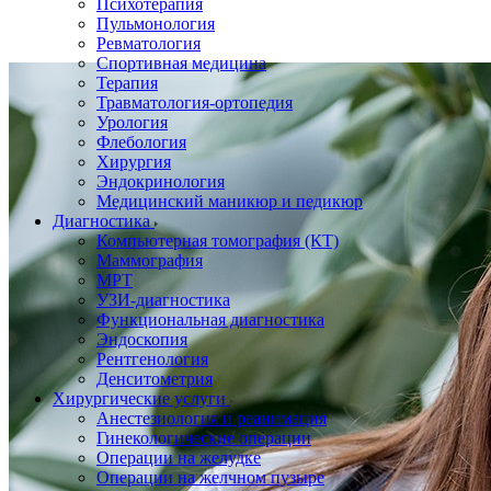
Психотерапия
Пульмонология
Ревматология
Спортивная медицина
Терапия
Травматология-ортопедия
Урология
Флебология
Хирургия
Эндокринология
Медицинский маникюр и педикюр
Диагностика
Компьютерная томография (КТ)
Маммография
МРТ
УЗИ-диагностика
Функциональная диагностика
Эндоскопия
Рентгенология
Денситометрия
Хирургические услуги
Анестезиология и реанимация
Гинекологические операции
Операции на желудке
Операции на желчном пузыре