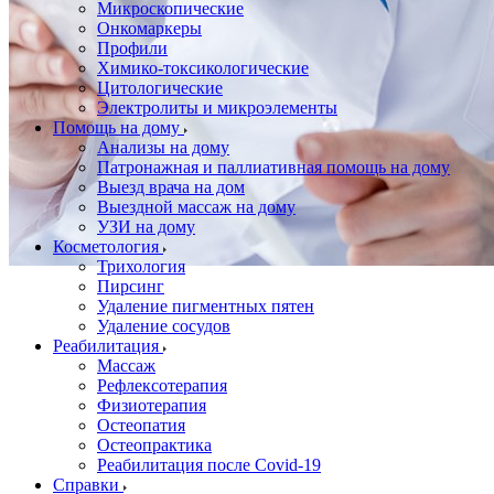
Микроскопические
Онкомаркеры
Профили
Химико-токсикологические
Цитологические
Электролиты и микроэлементы
Помощь на дому
Анализы на дому
Патронажная и паллиативная помощь на дому
Выезд врача на дом
Выездной массаж на дому
УЗИ на дому
Косметология
Трихология
Пирсинг
Удаление пигментных пятен
Удаление сосудов
Реабилитация
Массаж
Рефлексотерапия
Физиотерапия
Остеопатия
Остеопрактика
Реабилитация после Covid-19
Справки