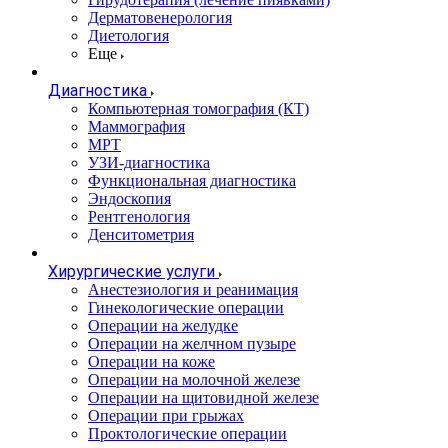
Дерматовенерология
Диетология
Еще
Диагностика
Компьютерная томография (КТ)
Маммография
МРТ
УЗИ-диагностика
Функциональная диагностика
Эндоскопия
Рентгенология
Денситометрия
Хирургические услуги
Анестезиология и реанимация
Гинекологические операции
Операции на желудке
Операции на желчном пузыре
Операции на коже
Операции на молочной железе
Операции на щитовидной железе
Операции при грыжах
Проктологические операции