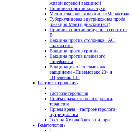
живой коревой вакциной
Прививка против краснухи
Менингококковая вакцина «Менактра»
Туберкулиновая внутрикожная проба
(реакция-Манту, диаскинтест)
Прививка против вирусного гепатита
В
Вакцина против столбняка «АС-
анатоксин»
Вакцина против гриппа
Вакцина против клещевого
энцефалита
Вакцинация от пневмококка
вакцинами «Пневмовакс 23» и
«Превенар 13»
Гастроэнтерология
Гастроэнтерология
Приём врача-гастроэнтеролога,
терапевта
Прием врача – гастроэнтеролога-
нутрициолога
Тест на Хеликобактер пилори
Гематология