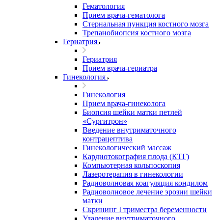
Гематология
Прием врача-гематолога
Стернальная пункция костного мозга
Трепанобиопсия костного мозга
Гериатрия
Гериатрия
Прием врача-гериатра
Гинекология
Гинекология
Прием врача-гинеколога
Биопсия шейки матки петлей
«Сургитрон»
Введение внутриматочного
контрацептива
Гинекологический массаж
Кардиотокография плода (КТГ)
Компьютерная кольпоскопия
Лазеротерапия в гинекологии
Радиоволновая коагуляция кондилом
Радиоволновое лечение эрозии шейки
матки
Скрининг I триместра беременности
Удаление внутриматочного