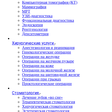
Компьютерная томография (КТ)
Маммография
МРТ
УЗИ-диагностика
Функциональная диагностика
Эндоскопия
Рентгенология
Денситометрия
Хирургические услуги
Анестезиология и реанимация
Гинекологические операции
Операции на желудке
Операции на желчном пузыре
Операции на коже
Операции на молочной железе
Операции на щитовидной железе
Операции при грыжах
Проктологические операции
Стоматология
Лечение зубов «во сне»
Терапевтическая стоматология
Хирургическая стоматология
Эстетическая стоматология