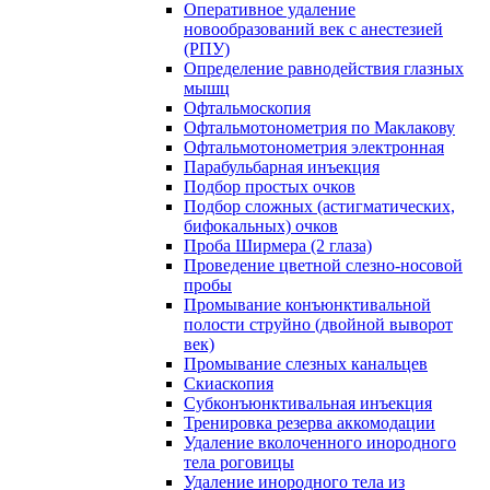
Оперативное удаление
новообразований век с анестезией
(РПУ)
Определение равнодействия глазных
мышц
Офтальмоскопия
Офтальмотонометрия по Маклакову
Офтальмотонометрия электронная
Парабульбарная инъекция
Подбор простых очков
Подбор сложных (астигматических,
бифокальных) очков
Проба Ширмера (2 глаза)
Проведение цветной слезно-носовой
пробы
Промывание конъюнктивальной
полости струйно (двойной выворот
век)
Промывание слезных канальцев
Скиаскопия
Субконъюнктивальная инъекция
Тренировка резерва аккомодации
Удаление вколоченного инородного
тела роговицы
Удаление инородного тела из