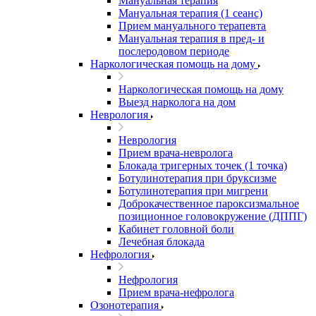
Мануальная терапия
Мануальная терапия (1 сеанс)
Прием мануального терапевта
Мануальная терапия в пред- и
послеродовом периоде
Наркологическая помощь на дому
Наркологическая помощь на дому
Выезд нарколога на дом
Неврология
Неврология
Прием врача-невролога
Блокада тригерных точек (1 точка)
Ботулинотерапия при бруксизме
Ботулинотерапия при мигрени
Доброкачественное пароксизмальное
позиционное головокружение (ДППГ)
Кабинет головной боли
Лечебная блокада
Нефрология
Нефрология
Прием врача-нефролога
Озонотерапия