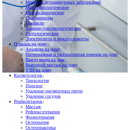
Маркеры аутоиммунных заболеваний
Микробиологические
Микроскопические
Онкомаркеры
Профили
Химико-токсикологические
Цитологические
Электролиты и микроэлементы
Помощь на дому
Анализы на дому
Патронажная и паллиативная помощь на дому
Выезд врача на дом
Выездной массаж на дому
УЗИ на дому
Косметология
Трихология
Пирсинг
Удаление пигментных пятен
Удаление сосудов
Реабилитация
Массаж
Рефлексотерапия
Физиотерапия
Остеопатия
Остеопрактика