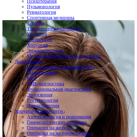
Психотерапия
Пульмонология
Ревматология
Спортивная медицина
Терапия
Травматология-ортопедия
Урология
Флебология
Хирургия
Эндокринология
Медицинский маникюр и педикюр
Диагностика
Компьютерная томография (КТ)
Маммография
МРТ
УЗИ-диагностика
Функциональная диагностика
Эндоскопия
Рентгенология
Денситометрия
Хирургические услуги
Анестезиология и реанимация
Гинекологические операции
Операции на желудке
Операции на желчном пузыре