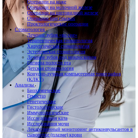
Операции на коже
Операции на молочной железе
Операции на щитовидной железе
Операции при грыжах
Проктологические операции
Стоматология
Лечение зубов «во сне»
Терапевтическая стоматология
Хирургическая стоматология
Эстетическая стоматология
Лечение зубов под микроскопом
Гигиена полости рта
Детская стоматология
Конусно-лучевая компьютерная томография
(КЛКТ)
Анализы
Биохимические
Гемостаз
Генетические
Гистологические
Иммунологические
Исследования кала
Исследования мочи
Лекарственный мониторинг антиконвульсантов в
сыворотке (плазме) крови