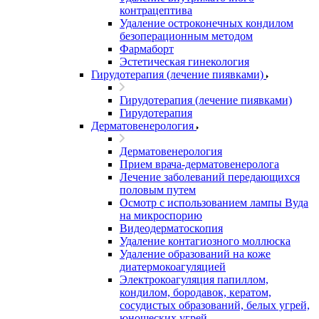
контрацептива
Удаление остроконечных кондилом
безоперационным методом
Фармаборт
Эстетическая гинекология
Гирудотерапия (лечение пиявками)
Гирудотерапия (лечение пиявками)
Гирудотерапия
Дерматовенерология
Дерматовенерология
Прием врача-дерматовенеролога
Лечение заболеваний передающихся
половым путем
Осмотр с использованием лампы Вуда
на микроспорию
Видеодерматоскопия
Удаление контагиозного моллюска
Удаление образований на коже
диатермокоагуляцией
Электрокоагуляция папиллом,
кондилом, бородавок, кератом,
сосудистых образований, белых угрей,
юношеских угрей.