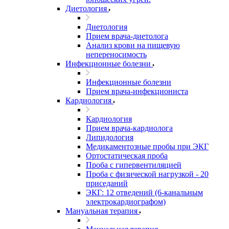
Диетология
Диетология
Прием врача-диетолога
Анализ крови на пищевую
непереносимость
Инфекционные болезни
Инфекционные болезни
Прием врача-инфекциониста
Кардиология
Кардиология
Прием врача-кардиолога
Липидология
Медикаментозные пробы при ЭКГ
Ортостатическая проба
Проба с гипервентиляцией
Проба с физической нагрузкой - 20
приседаний
ЭКГ: 12 отведений (6-канальным
электрокардиографом)
Мануальная терапия