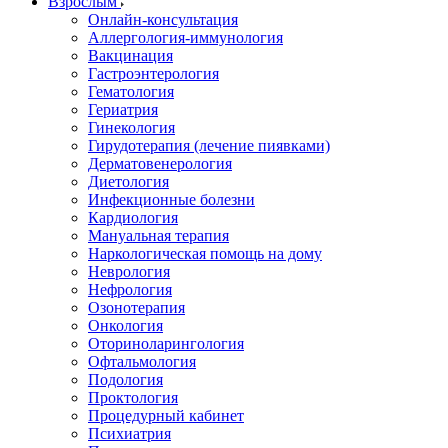
Взрослым
Онлайн-консультация
Аллергология-иммунология
Вакцинация
Гастроэнтерология
Гематология
Гериатрия
Гинекология
Гирудотерапия (лечение пиявками)
Дерматовенерология
Диетология
Инфекционные болезни
Кардиология
Мануальная терапия
Наркологическая помощь на дому
Неврология
Нефрология
Озонотерапия
Онкология
Оториноларингология
Офтальмология
Подология
Проктология
Процедурный кабинет
Психиатрия