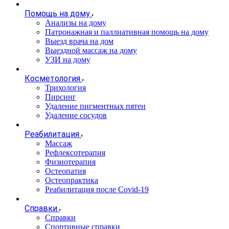
Помощь на дому
Анализы на дому
Патронажная и паллиативная помощь на дому
Выезд врача на дом
Выездной массаж на дому
УЗИ на дому
Косметология
Трихология
Пирсинг
Удаление пигментных пятен
Удаление сосудов
Реабилитация
Массаж
Рефлексотерапия
Физиотерапия
Остеопатия
Остеопрактика
Реабилитация после Covid-19
Справки
Справки
Спортивные справки