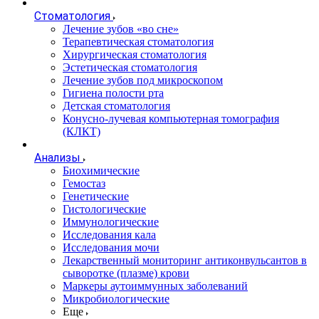
Стоматология
Лечение зубов «во сне»
Терапевтическая стоматология
Хирургическая стоматология
Эстетическая стоматология
Лечение зубов под микроскопом
Гигиена полости рта
Детская стоматология
Конусно-лучевая компьютерная томография
(КЛКТ)
Анализы
Биохимические
Гемостаз
Генетические
Гистологические
Иммунологические
Исследования кала
Исследования мочи
Лекарственный мониторинг антиконвульсантов в
сыворотке (плазме) крови
Маркеры аутоиммунных заболеваний
Микробиологические
Еще