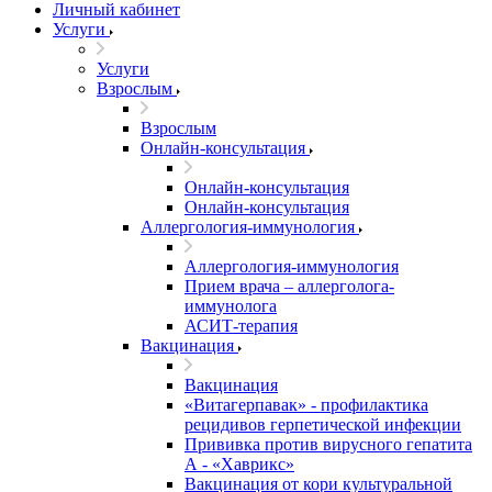
Личный кабинет
Услуги
Услуги
Взрослым
Взрослым
Онлайн-консультация
Онлайн-консультация
Онлайн-консультация
Аллергология-иммунология
Аллергология-иммунология
Прием врача – аллерголога-
иммунолога
АСИТ-терапия
Вакцинация
Вакцинация
«Витагерпавак» - профилактика
рецидивов герпетической инфекции
Прививка против вирусного гепатита
А - «Хаврикс»
Вакцинация от кори культуральной