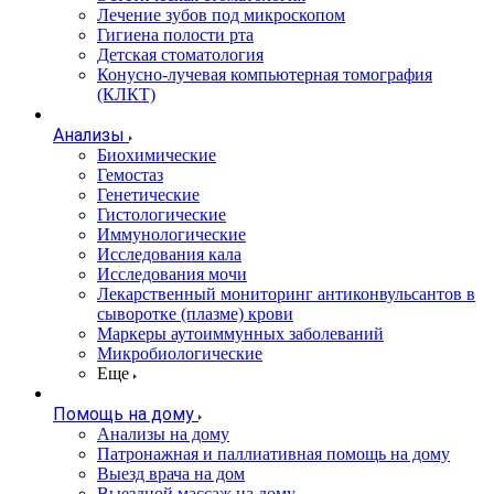
Лечение зубов под микроскопом
Гигиена полости рта
Детская стоматология
Конусно-лучевая компьютерная томография
(КЛКТ)
Анализы
Биохимические
Гемостаз
Генетические
Гистологические
Иммунологические
Исследования кала
Исследования мочи
Лекарственный мониторинг антиконвульсантов в
сыворотке (плазме) крови
Маркеры аутоиммунных заболеваний
Микробиологические
Еще
Помощь на дому
Анализы на дому
Патронажная и паллиативная помощь на дому
Выезд врача на дом
Выездной массаж на дому