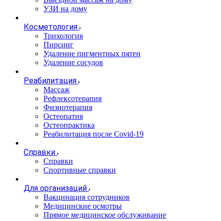
УЗИ на дому
Косметология
Трихология
Пирсинг
Удаление пигментных пятен
Удаление сосудов
Реабилитация
Массаж
Рефлексотерапия
Физиотерапия
Остеопатия
Остеопрактика
Реабилитация после Covid-19
Справки
Справки
Спортивные справки
Для организаций
Вакцинация сотрудников
Медицинские осмотры
Прямое медицинское обслуживание