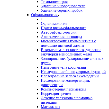
Тимпанометрия
Удаление инородного тела
Удаление серных пробок
Офтальмология
Офтальмология
Прием врача-офтальмолога
Авторефрактометрия
Алгезиметрия роговицы
Биомикроскопия коньюнктивы с
помощью щелевой лампы
Вскрытие малых кист век, удаление
закупорки мейболиевых желез
Зондирование, бужирование слезных
путей
Измерение угла косоглазия
Исследование бинокулярных функций
Исследование запаса аккомодации
Исследование конвергенции,
дивергенции
Компьютерная периметрия
Коррекция зрения
Лечение халязиона с помощью
инъекции
Массаж век