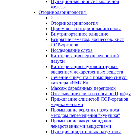
Пункционная биопсия молочной
железы
Оториноларингология
Оториноларингология
Прием врача-оториноларинголога
Внутригортанное вливание
Вскрытие гематом, абсцессов, кист
ЛОР-органов
Исследование слуха
Катетеризация верхнечелюстной
пазухи
Катетеризация слуховой трубы с
введением лекарственных веществ
Лечение синусита с помощью синус-
катетера «ЯМИК»
Массаж барабанных перепонок
Отсасывание слизи из носа по Пройду
Прижигание слизистой ЛОР-органов
медикаментами
Промывание верхних пазух носа
методом перемещения "кукушка"
Промывание лакун миндалин
лекарственными веществами
Пункция придаточных пазух носа