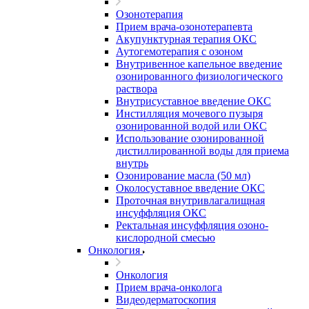
Озонотерапия
Прием врача-озонотерапевта
Акупунктурная терапия ОКС
Аутогемотерапия с озоном
Внутривенное капельное введение
озонированного физиологического
раствора
Внутрисуставное введение ОКС
Инстилляция мочевого пузыря
озонированной водой или ОКС
Использование озонированной
дистиллированной воды для приема
внутрь
Озонирование масла (50 мл)
Околосуставное введение ОКС
Проточная внутривлагалищная
инсуффляция ОКС
Ректальная инсуффляция озоно-
кислородной смесью
Онкология
Онкология
Прием врача-онколога
Видеодерматоскопия