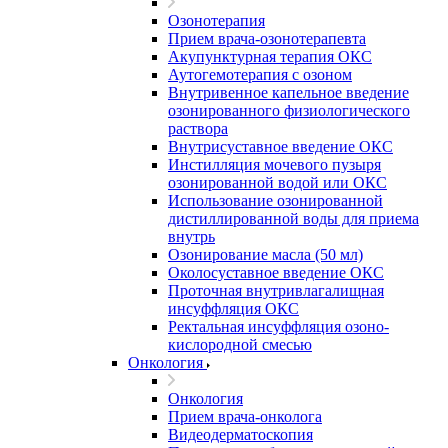
Озонотерапия
Прием врача-озонотерапевта
Акупунктурная терапия ОКС
Аутогемотерапия с озоном
Внутривенное капельное введение
озонированного физиологического
раствора
Внутрисуставное введение ОКС
Инстилляция мочевого пузыря
озонированной водой или ОКС
Использование озонированной
дистиллированной воды для приема
внутрь
Озонирование масла (50 мл)
Околосуставное введение ОКС
Проточная внутривлагалищная
инсуффляция ОКС
Ректальная инсуффляция озоно-
кислородной смесью
Онкология
Онкология
Прием врача-онколога
Видеодерматоскопия