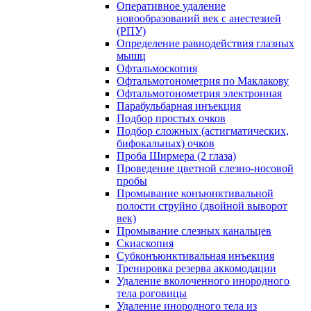
Оперативное удаление
новообразований век с анестезией
(РПУ)
Определение равнодействия глазных
мышц
Офтальмоскопия
Офтальмотонометрия по Маклакову
Офтальмотонометрия электронная
Парабульбарная инъекция
Подбор простых очков
Подбор сложных (астигматических,
бифокальных) очков
Проба Ширмера (2 глаза)
Проведение цветной слезно-носовой
пробы
Промывание конъюнктивальной
полости струйно (двойной выворот
век)
Промывание слезных канальцев
Скиаскопия
Субконъюнктивальная инъекция
Тренировка резерва аккомодации
Удаление вколоченного инородного
тела роговицы
Удаление инородного тела из