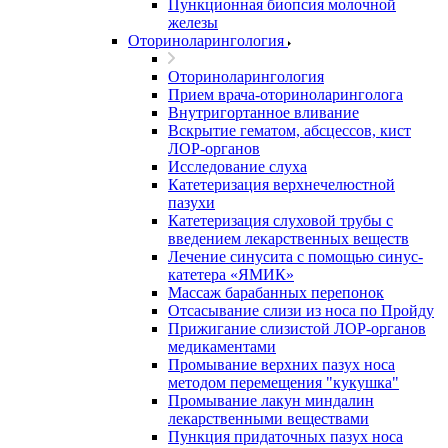
Пункционная биопсия молочной
железы
Оториноларингология
Оториноларингология
Прием врача-оториноларинголога
Внутригортанное вливание
Вскрытие гематом, абсцессов, кист
ЛОР-органов
Исследование слуха
Катетеризация верхнечелюстной
пазухи
Катетеризация слуховой трубы с
введением лекарственных веществ
Лечение синусита с помощью синус-
катетера «ЯМИК»
Массаж барабанных перепонок
Отсасывание слизи из носа по Пройду
Прижигание слизистой ЛОР-органов
медикаментами
Промывание верхних пазух носа
методом перемещения "кукушка"
Промывание лакун миндалин
лекарственными веществами
Пункция придаточных пазух носа