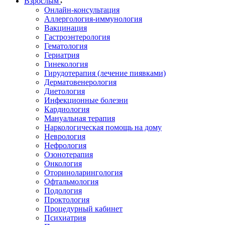
Взрослым
Онлайн-консультация
Аллергология-иммунология
Вакцинация
Гастроэнтерология
Гематология
Гериатрия
Гинекология
Гирудотерапия (лечение пиявками)
Дерматовенерология
Диетология
Инфекционные болезни
Кардиология
Мануальная терапия
Наркологическая помощь на дому
Неврология
Нефрология
Озонотерапия
Онкология
Оториноларингология
Офтальмология
Подология
Проктология
Процедурный кабинет
Психиатрия