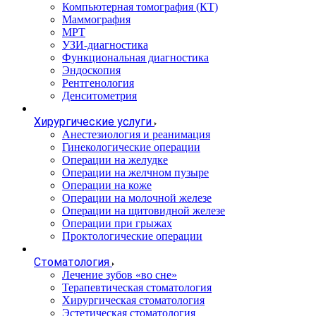
Компьютерная томография (КТ)
Маммография
МРТ
УЗИ-диагностика
Функциональная диагностика
Эндоскопия
Рентгенология
Денситометрия
Хирургические услуги
Анестезиология и реанимация
Гинекологические операции
Операции на желудке
Операции на желчном пузыре
Операции на коже
Операции на молочной железе
Операции на щитовидной железе
Операции при грыжах
Проктологические операции
Стоматология
Лечение зубов «во сне»
Терапевтическая стоматология
Хирургическая стоматология
Эстетическая стоматология