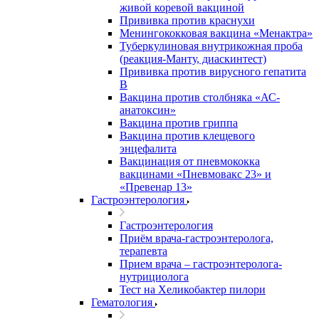
живой коревой вакциной
Прививка против краснухи
Менингококковая вакцина «Менактра»
Туберкулиновая внутрикожная проба
(реакция-Манту, диаскинтест)
Прививка против вирусного гепатита
В
Вакцина против столбняка «АС-
анатоксин»
Вакцина против гриппа
Вакцина против клещевого
энцефалита
Вакцинация от пневмококка
вакцинами «Пневмовакс 23» и
«Превенар 13»
Гастроэнтерология
Гастроэнтерология
Приём врача-гастроэнтеролога,
терапевта
Прием врача – гастроэнтеролога-
нутрициолога
Тест на Хеликобактер пилори
Гематология