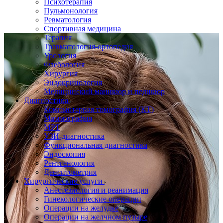
Психотерапия
Пульмонология
Ревматология
Спортивная медицина
Терапия
Травматология-ортопедия
Урология
Флебология
Хирургия
Эндокринология
Медицинский маникюр и педикюр
Диагностика
Компьютерная томография (КТ)
Маммография
МРТ
УЗИ-диагностика
Функциональная диагностика
Эндоскопия
Рентгенология
Денситометрия
Хирургические услуги
Анестезиология и реанимация
Гинекологические операции
Операции на желудке
Операции на желчном пузыре