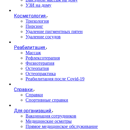
УЗИ на дому
Косметология
Трихология
Пирсинг
Удаление пигментных пятен
Удаление сосудов
Реабилитация
Массаж
Рефлексотерапия
Физиотерапия
Остеопатия
Остеопрактика
Реабилитация после Covid-19
Справки
Справки
Спортивные справки
Для организаций
Вакцинация сотрудников
Медицинские осмотры
Прямое медицинское обслуживание