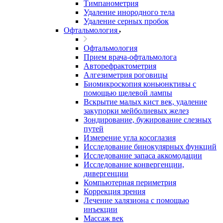
Тимпанометрия
Удаление инородного тела
Удаление серных пробок
Офтальмология
Офтальмология
Прием врача-офтальмолога
Авторефрактометрия
Алгезиметрия роговицы
Биомикроскопия коньюнктивы с
помощью щелевой лампы
Вскрытие малых кист век, удаление
закупорки мейболиевых желез
Зондирование, бужирование слезных
путей
Измерение угла косоглазия
Исследование бинокулярных функций
Исследование запаса аккомодации
Исследование конвергенции,
дивергенции
Компьютерная периметрия
Коррекция зрения
Лечение халязиона с помощью
инъекции
Массаж век