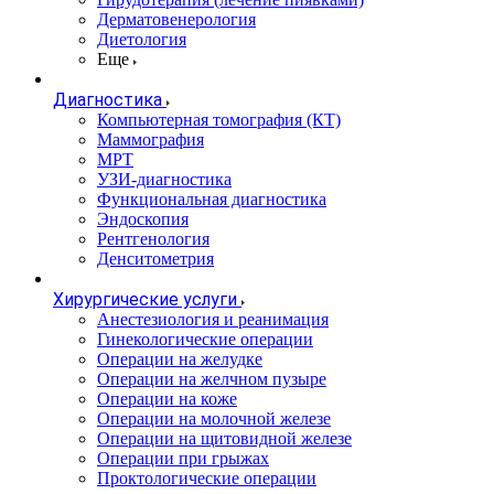
Дерматовенерология
Диетология
Еще
Диагностика
Компьютерная томография (КТ)
Маммография
МРТ
УЗИ-диагностика
Функциональная диагностика
Эндоскопия
Рентгенология
Денситометрия
Хирургические услуги
Анестезиология и реанимация
Гинекологические операции
Операции на желудке
Операции на желчном пузыре
Операции на коже
Операции на молочной железе
Операции на щитовидной железе
Операции при грыжах
Проктологические операции