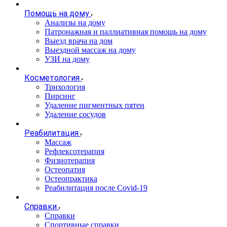
Помощь на дому
Анализы на дому
Патронажная и паллиативная помощь на дому
Выезд врача на дом
Выездной массаж на дому
УЗИ на дому
Косметология
Трихология
Пирсинг
Удаление пигментных пятен
Удаление сосудов
Реабилитация
Массаж
Рефлексотерапия
Физиотерапия
Остеопатия
Остеопрактика
Реабилитация после Covid-19
Справки
Справки
Спортивные справки