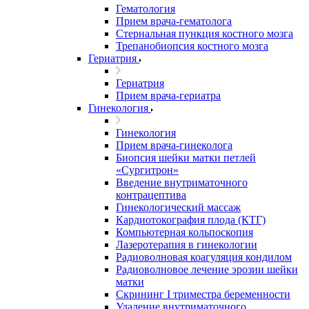
Гематология
Прием врача-гематолога
Стернальная пункция костного мозга
Трепанобиопсия костного мозга
Гериатрия
Гериатрия
Прием врача-гериатра
Гинекология
Гинекология
Прием врача-гинеколога
Биопсия шейки матки петлей
«Сургитрон»
Введение внутриматочного
контрацептива
Гинекологический массаж
Кардиотокография плода (КТГ)
Компьютерная кольпоскопия
Лазеротерапия в гинекологии
Радиоволновая коагуляция кондилом
Радиоволновое лечение эрозии шейки
матки
Скрининг I триместра беременности
Удаление внутриматочного