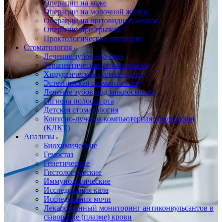
Операции на коже
Операции на молочной железе
Операции на щитовидной железе
Операции при грыжах
Проктологические операции
Стоматология
Лечение зубов «во сне»
Терапевтическая стоматология
Хирургическая стоматология
Эстетическая стоматология
Лечение зубов под микроскопом
Гигиена полости рта
Детская стоматология
Конусно-лучевая компьютерная томография
(КЛКТ)
Анализы
Биохимические
Гемостаз
Генетические
Гистологические
Иммунологические
Исследования кала
Исследования мочи
Лекарственный мониторинг антиконвульсантов в
сыворотке (плазме) крови