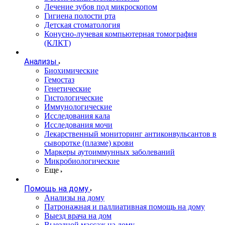
Лечение зубов под микроскопом
Гигиена полости рта
Детская стоматология
Конусно-лучевая компьютерная томография
(КЛКТ)
Анализы
Биохимические
Гемостаз
Генетические
Гистологические
Иммунологические
Исследования кала
Исследования мочи
Лекарственный мониторинг антиконвульсантов в
сыворотке (плазме) крови
Маркеры аутоиммунных заболеваний
Микробиологические
Еще
Помощь на дому
Анализы на дому
Патронажная и паллиативная помощь на дому
Выезд врача на дом
Выездной массаж на дому