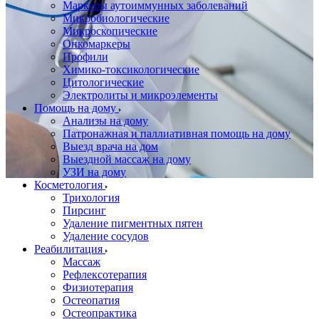
Маркеры аутоиммунных заболеваний
Микробиологические
Микроскопические
Онкомаркеры
Профили
Химико-токсикологические
Цитологические
Электролиты и микроэлементы
Помощь на дому
Анализы на дому
Патронажная и паллиативная помощь на дому
Выезд врача на дом
Выездной массаж на дому
УЗИ на дому
Косметология
Трихология
Пирсинг
Удаление пигментных пятен
Удаление сосудов
Реабилитация
Массаж
Рефлексотерапия
Физиотерапия
Остеопатия
Остеопрактика