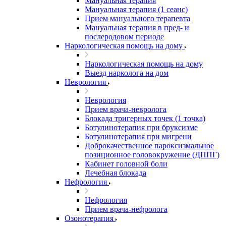
Мануальная терапия
Мануальная терапия (1 сеанс)
Прием мануального терапевта
Мануальная терапия в пред- и
послеродовом периоде
Наркологическая помощь на дому
Наркологическая помощь на дому
Выезд нарколога на дом
Неврология
Неврология
Прием врача-невролога
Блокада тригерных точек (1 точка)
Ботулинотерапия при бруксизме
Ботулинотерапия при мигрени
Доброкачественное пароксизмальное
позиционное головокружение (ДППГ)
Кабинет головной боли
Лечебная блокада
Нефрология
Нефрология
Прием врача-нефролога
Озонотерапия