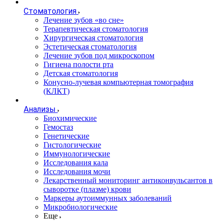
Стоматология
Лечение зубов «во сне»
Терапевтическая стоматология
Хирургическая стоматология
Эстетическая стоматология
Лечение зубов под микроскопом
Гигиена полости рта
Детская стоматология
Конусно-лучевая компьютерная томография
(КЛКТ)
Анализы
Биохимические
Гемостаз
Генетические
Гистологические
Иммунологические
Исследования кала
Исследования мочи
Лекарственный мониторинг антиконвульсантов в
сыворотке (плазме) крови
Маркеры аутоиммунных заболеваний
Микробиологические
Еще