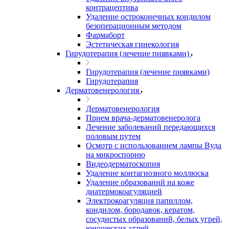
контрацептива
Удаление остроконечных кондилом
безоперационным методом
Фармаборт
Эстетическая гинекология
Гирудотерапия (лечение пиявками)
Гирудотерапия (лечение пиявками)
Гирудотерапия
Дерматовенерология
Дерматовенерология
Прием врача-дерматовенеролога
Лечение заболеваний передающихся
половым путем
Осмотр с использованием лампы Вуда
на микроспорию
Видеодерматоскопия
Удаление контагиозного моллюска
Удаление образований на коже
диатермокоагуляцией
Электрокоагуляция папиллом,
кондилом, бородавок, кератом,
сосудистых образований, белых угрей,
юношеских угрей.