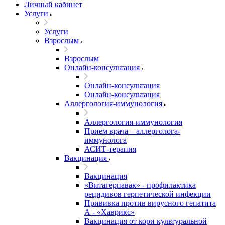
Личный кабинет
Услуги
Услуги
Взрослым
Взрослым
Онлайн-консультация
Онлайн-консультация
Онлайн-консультация
Аллергология-иммунология
Аллергология-иммунология
Прием врача – аллерголога-
иммунолога
АСИТ-терапия
Вакцинация
Вакцинация
«Витагерпавак» - профилактика
рецидивов герпетической инфекции
Прививка против вирусного гепатита
А - «Хаврикс»
Вакцинация от кори культуральной