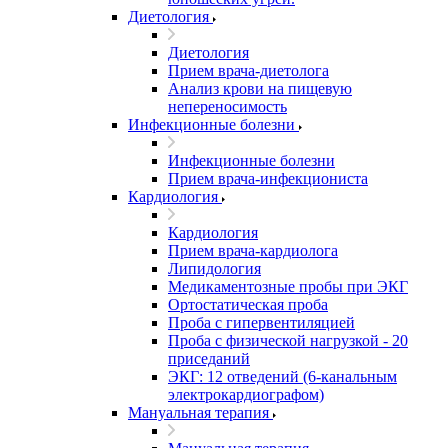
Диетология
Диетология
Прием врача-диетолога
Анализ крови на пищевую
непереносимость
Инфекционные болезни
Инфекционные болезни
Прием врача-инфекциониста
Кардиология
Кардиология
Прием врача-кардиолога
Липидология
Медикаментозные пробы при ЭКГ
Ортостатическая проба
Проба с гипервентиляцией
Проба с физической нагрузкой - 20
приседаний
ЭКГ: 12 отведений (6-канальным
электрокардиографом)
Мануальная терапия