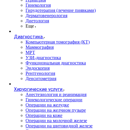
Гинекология
Гирудотерапия (лечение пиявками)
Дерматовенерология
Диетология
Еще
Диагностика
Компьютерная томография (КТ)
Маммография
МРТ
УЗИ-диагностика
Функциональная диагностика
Эндоскопия
Рентгенология
Денситометрия
Хирургические услуги
Анестезиология и реанимация
Гинекологические операции
Операции на желудке
Операции на желчном пузыре
Операции на коже
Операции на молочной железе
Операции на щитовидной железе