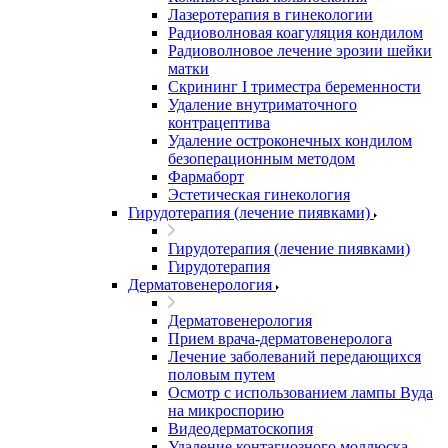
Лазеротерапия в гинекологии
Радиоволновая коагуляция кондилом
Радиоволновое лечение эрозии шейки
матки
Скрининг I триместра беременности
Удаление внутриматочного
контрацептива
Удаление остроконечных кондилом
безоперационным методом
Фармаборт
Эстетическая гинекология
Гирудотерапия (лечение пиявками)
Гирудотерапия (лечение пиявками)
Гирудотерапия
Дерматовенерология
Дерматовенерология
Прием врача-дерматовенеролога
Лечение заболеваний передающихся
половым путем
Осмотр с использованием лампы Вуда
на микроспорию
Видеодерматоскопия
Удаление контагиозного моллюска