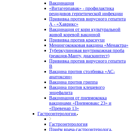
Вакцинация
«Витагерпавак» - профилактика
рецидивов герпетической инфекции
Прививка против вирусного гепатита
А - «Хаврикс»
Вакцинация от кори культуральной
живой коревой вакциной
Прививка против краснухи
Менингококковая вакцина «Менактра»
Туберкулиновая внутрикожная проба
(реакция-Манту, диаскинтест)
Прививка против вирусного гепатита
В
Вакцина против столбняка «АС-
анатоксин»
Вакцина против гриппа
Вакцина против клещевого
энцефалита
Вакцинация от пневмококка
вакцинами «Пневмовакс 23» и
«Превенар 13»
Гастроэнтерология
Гастроэнтерология
Приём врача-гастроэнтеролога,