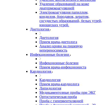
Удаление образований на коже
диатермокоагуляцией
Электрокоагуляция папиллом,
кондилом, бородавок, кератом,
сосудистых образований, белых угрей,
юношеских угрей.
Диетология
Диетология
Прием врача-диетолога
Анализ крови на пищевую
непереносимость
Инфекционные болезни
Инфекционные болезни
Прием врача-инфекциониста
Кардиология
Кардиология
Прием врача-кардиолога
Липидология
Медикаментозные пробы при ЭКГ
Ортостатическая проба
Проба с гипервентиляцией