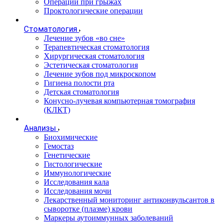
Операции при грыжах
Проктологические операции
Стоматология
Лечение зубов «во сне»
Терапевтическая стоматология
Хирургическая стоматология
Эстетическая стоматология
Лечение зубов под микроскопом
Гигиена полости рта
Детская стоматология
Конусно-лучевая компьютерная томография
(КЛКТ)
Анализы
Биохимические
Гемостаз
Генетические
Гистологические
Иммунологические
Исследования кала
Исследования мочи
Лекарственный мониторинг антиконвульсантов в
сыворотке (плазме) крови
Маркеры аутоиммунных заболеваний