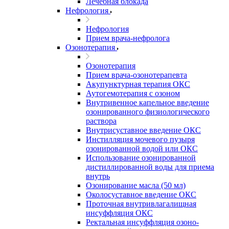
Лечебная блокада
Нефрология
Нефрология
Прием врача-нефролога
Озонотерапия
Озонотерапия
Прием врача-озонотерапевта
Акупунктурная терапия ОКС
Аутогемотерапия с озоном
Внутривенное капельное введение
озонированного физиологического
раствора
Внутрисуставное введение ОКС
Инстилляция мочевого пузыря
озонированной водой или ОКС
Использование озонированной
дистиллированной воды для приема
внутрь
Озонирование масла (50 мл)
Околосуставное введение ОКС
Проточная внутривлагалищная
инсуффляция ОКС
Ректальная инсуффляция озоно-