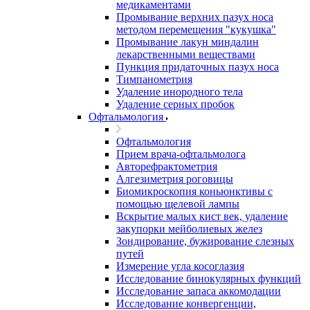
медикаментами
Промывание верхних пазух носа
методом перемещения "кукушка"
Промывание лакун миндалин
лекарственными веществами
Пункция придаточных пазух носа
Тимпанометрия
Удаление инородного тела
Удаление серных пробок
Офтальмология
Офтальмология
Прием врача-офтальмолога
Авторефрактометрия
Алгезиметрия роговицы
Биомикроскопия коньюнктивы с
помощью щелевой лампы
Вскрытие малых кист век, удаление
закупорки мейболиевых желез
Зондирование, бужирование слезных
путей
Измерение угла косоглазия
Исследование бинокулярных функций
Исследование запаса аккомодации
Исследование конвергенции,