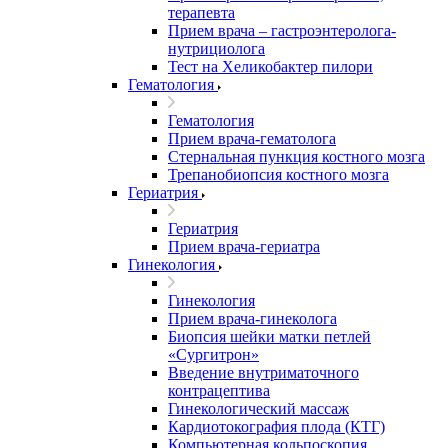
терапевта
Прием врача – гастроэнтеролога-
нутрициолога
Тест на Хеликобактер пилори
Гематология
Гематология
Прием врача-гематолога
Стернальная пункция костного мозга
Трепанобиопсия костного мозга
Гериатрия
Гериатрия
Прием врача-гериатра
Гинекология
Гинекология
Прием врача-гинеколога
Биопсия шейки матки петлей
«Сургитрон»
Введение внутриматочного
контрацептива
Гинекологический массаж
Кардиотокография плода (КТГ)
Компьютерная кольпоскопия