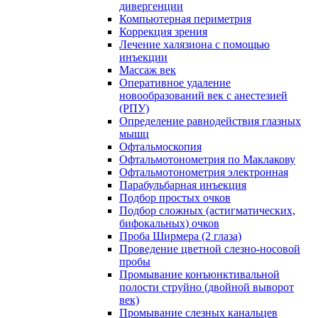
дивергенции
Компьютерная периметрия
Коррекция зрения
Лечение халязиона с помощью
инъекции
Массаж век
Оперативное удаление
новообразований век с анестезией
(РПУ)
Определение равнодействия глазных
мышц
Офтальмоскопия
Офтальмотонометрия по Маклакову
Офтальмотонометрия электронная
Парабульбарная инъекция
Подбор простых очков
Подбор сложных (астигматических,
бифокальных) очков
Проба Ширмера (2 глаза)
Проведение цветной слезно-носовой
пробы
Промывание конъюнктивальной
полости струйно (двойной выворот
век)
Промывание слезных канальцев