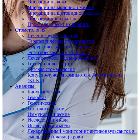
Операции на коже
Операции на молочной железе
Операции на щитовидной железе
Операции при грыжах
Проктологические операции
Стоматология
Лечение зубов «во сне»
Терапевтическая стоматология
Хирургическая стоматология
Эстетическая стоматология
Лечение зубов под микроскопом
Гигиена полости рта
Детская стоматология
Конусно-лучевая компьютерная томография
(КЛКТ)
Анализы
Биохимические
Гемостаз
Генетические
Гистологические
Иммунологические
Исследования кала
Исследования мочи
Лекарственный мониторинг антиконвульсантов в
сыворотке (плазме) крови