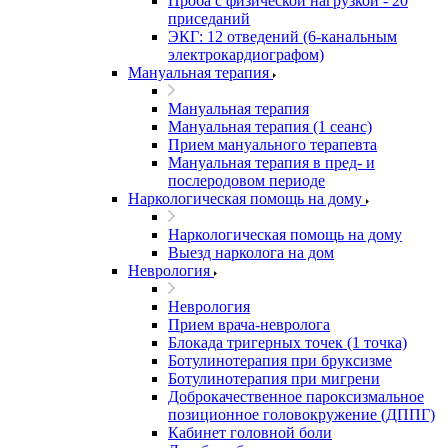
Проба с физической нагрузкой - 20
приседаний
ЭКГ: 12 отведений (6-канальным
электрокардиографом)
Мануальная терапия
Мануальная терапия
Мануальная терапия (1 сеанс)
Прием мануального терапевта
Мануальная терапия в пред- и
послеродовом периоде
Наркологическая помощь на дому
Наркологическая помощь на дому
Выезд нарколога на дом
Неврология
Неврология
Прием врача-невролога
Блокада тригерных точек (1 точка)
Ботулинотерапия при бруксизме
Ботулинотерапия при мигрени
Доброкачественное пароксизмальное
позиционное головокружение (ДППГ)
Кабинет головной боли