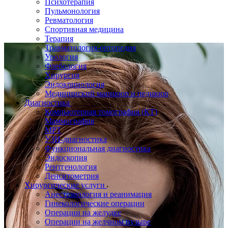
Психотерапия
Пульмонология
Ревматология
Спортивная медицина
Терапия
Травматология-ортопедия
Урология
Флебология
Хирургия
Эндокринология
Медицинский маникюр и педикюр
Диагностика
Компьютерная томография (КТ)
Маммография
МРТ
УЗИ-диагностика
Функциональная диагностика
Эндоскопия
Рентгенология
Денситометрия
Хирургические услуги
Анестезиология и реанимация
Гинекологические операции
Операции на желудке
Операции на желчном пузыре