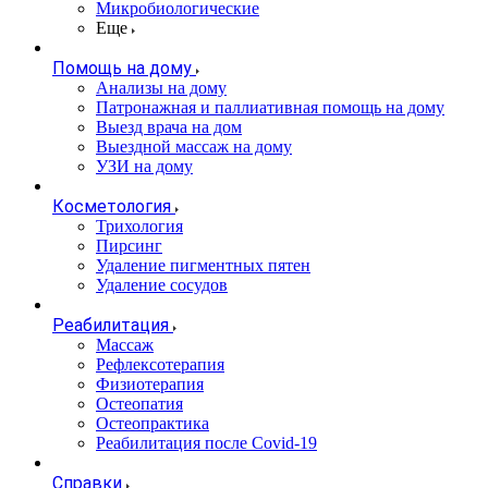
Микробиологические
Еще
Помощь на дому
Анализы на дому
Патронажная и паллиативная помощь на дому
Выезд врача на дом
Выездной массаж на дому
УЗИ на дому
Косметология
Трихология
Пирсинг
Удаление пигментных пятен
Удаление сосудов
Реабилитация
Массаж
Рефлексотерапия
Физиотерапия
Остеопатия
Остеопрактика
Реабилитация после Covid-19
Справки