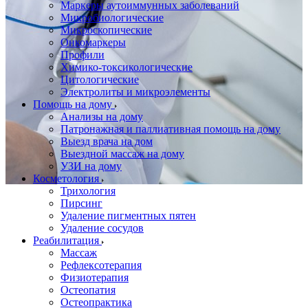
Маркеры аутоиммунных заболеваний
Микробиологические
Микроскопические
Онкомаркеры
Профили
Химико-токсикологические
Цитологические
Электролиты и микроэлементы
Помощь на дому
Анализы на дому
Патронажная и паллиативная помощь на дому
Выезд врача на дом
Выездной массаж на дому
УЗИ на дому
Косметология
Трихология
Пирсинг
Удаление пигментных пятен
Удаление сосудов
Реабилитация
Массаж
Рефлексотерапия
Физиотерапия
Остеопатия
Остеопрактика