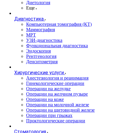
Диетология
Еще
Диагностика
Компьютерная томография (КТ)
Маммография
МРТ
УЗИ-диагностика
Функциональная диагностика
Эндоскопия
Рентгенология
Денситометрия
Хирургические услуги
Анестезиология и реанимация
Гинекологические операции
Операции на желудке
Операции на желчном пузыре
Операции на коже
Операции на молочной железе
Операции на щитовидной железе
Операции при грыжах
Проктологические операции
Стоматология