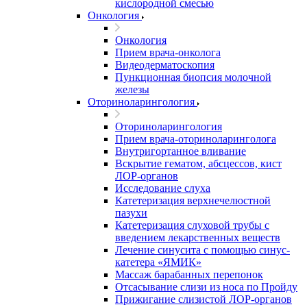
кислородной смесью
Онкология
Онкология
Прием врача-онколога
Видеодерматоскопия
Пункционная биопсия молочной
железы
Оториноларингология
Оториноларингология
Прием врача-оториноларинголога
Внутригортанное вливание
Вскрытие гематом, абсцессов, кист
ЛОР-органов
Исследование слуха
Катетеризация верхнечелюстной
пазухи
Катетеризация слуховой трубы с
введением лекарственных веществ
Лечение синусита с помощью синус-
катетера «ЯМИК»
Массаж барабанных перепонок
Отсасывание слизи из носа по Пройду
Прижигание слизистой ЛОР-органов