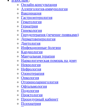
Взрослым
Онлайн-консультация
Аллергология-иммунология
Вакцинация
Гастроэнтерология
Гематология
Гериатрия
Гинекология
Гирудотерапия (лечение пиявками)
Дерматовенерология
Диетология
Инфекционные болезни
Кардиология
Мануальная терапия
Наркологическая помощь на дому
Неврология
Нефрология
Озонотерапия
Онкология
Оториноларингология
Офтальмология
Подология
Проктология
Процедурный кабинет
Психиатрия