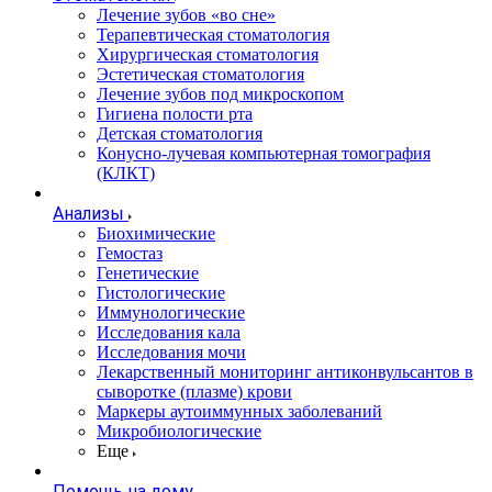
Лечение зубов «во сне»
Терапевтическая стоматология
Хирургическая стоматология
Эстетическая стоматология
Лечение зубов под микроскопом
Гигиена полости рта
Детская стоматология
Конусно-лучевая компьютерная томография
(КЛКТ)
Анализы
Биохимические
Гемостаз
Генетические
Гистологические
Иммунологические
Исследования кала
Исследования мочи
Лекарственный мониторинг антиконвульсантов в
сыворотке (плазме) крови
Маркеры аутоиммунных заболеваний
Микробиологические
Еще
Помощь на дому