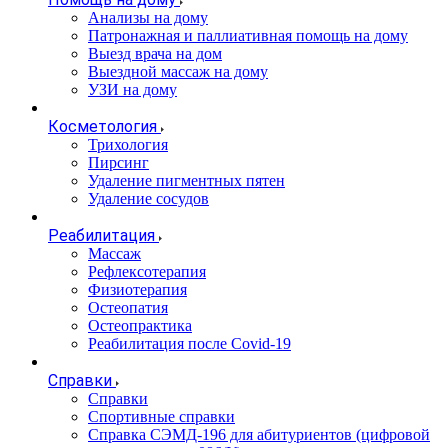
Анализы на дому
Патронажная и паллиативная помощь на дому
Выезд врача на дом
Выездной массаж на дому
УЗИ на дому
Косметология
Трихология
Пирсинг
Удаление пигментных пятен
Удаление сосудов
Реабилитация
Массаж
Рефлексотерапия
Физиотерапия
Остеопатия
Остеопрактика
Реабилитация после Covid-19
Справки
Справки
Спортивные справки
Справка СЭМД‑196 для абитуриентов (цифровой