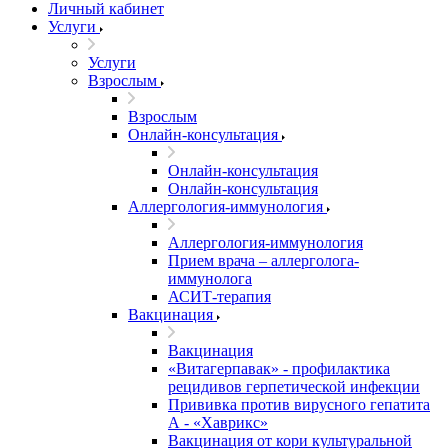
Личный кабинет
Услуги
Услуги
Взрослым
Взрослым
Онлайн-консультация
Онлайн-консультация
Онлайн-консультация
Аллергология-иммунология
Аллергология-иммунология
Прием врача – аллерголога-
иммунолога
АСИТ-терапия
Вакцинация
Вакцинация
«Витагерпавак» - профилактика
рецидивов герпетической инфекции
Прививка против вирусного гепатита
А - «Хаврикс»
Вакцинация от кори культуральной