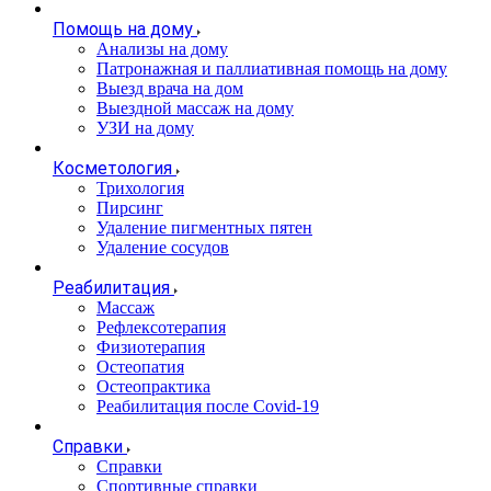
Помощь на дому
Анализы на дому
Патронажная и паллиативная помощь на дому
Выезд врача на дом
Выездной массаж на дому
УЗИ на дому
Косметология
Трихология
Пирсинг
Удаление пигментных пятен
Удаление сосудов
Реабилитация
Массаж
Рефлексотерапия
Физиотерапия
Остеопатия
Остеопрактика
Реабилитация после Covid-19
Справки
Справки
Спортивные справки