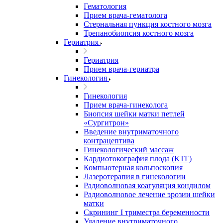
Гематология
Прием врача-гематолога
Стернальная пункция костного мозга
Трепанобиопсия костного мозга
Гериатрия
Гериатрия
Прием врача-гериатра
Гинекология
Гинекология
Прием врача-гинеколога
Биопсия шейки матки петлей
«Сургитрон»
Введение внутриматочного
контрацептива
Гинекологический массаж
Кардиотокография плода (КТГ)
Компьютерная кольпоскопия
Лазеротерапия в гинекологии
Радиоволновая коагуляция кондилом
Радиоволновое лечение эрозии шейки
матки
Скрининг I триместра беременности
Удаление внутриматочного