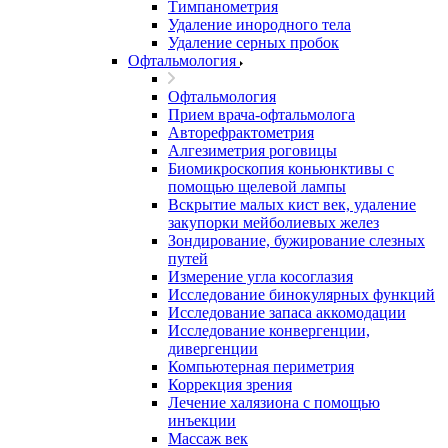
Тимпанометрия
Удаление инородного тела
Удаление серных пробок
Офтальмология
Офтальмология
Прием врача-офтальмолога
Авторефрактометрия
Алгезиметрия роговицы
Биомикроскопия коньюнктивы с
помощью щелевой лампы
Вскрытие малых кист век, удаление
закупорки мейболиевых желез
Зондирование, бужирование слезных
путей
Измерение угла косоглазия
Исследование бинокулярных функций
Исследование запаса аккомодации
Исследование конвергенции,
дивергенции
Компьютерная периметрия
Коррекция зрения
Лечение халязиона с помощью
инъекции
Массаж век