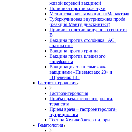
живой коревой вакциной
Прививка против краснухи
Менингококковая вакцина «Менактра»
Туберкулиновая внутрикожная проба
(реакция-Манту, диаскинтест)
Прививка против вирусного гепатита
В
Вакцина против столбняка «АС-
анатоксин»
Вакцина против гриппа
Вакцина против клещевого
энцефалита
Вакцинация от пневмококка
вакцинами «Пневмовакс 23» и
«Превенар 13»
Гастроэнтерология
Гастроэнтерология
Приём врача-гастроэнтеролога,
терапевта
Прием врача – гастроэнтеролога-
нутрициолога
Тест на Хеликобактер пилори
Гематология