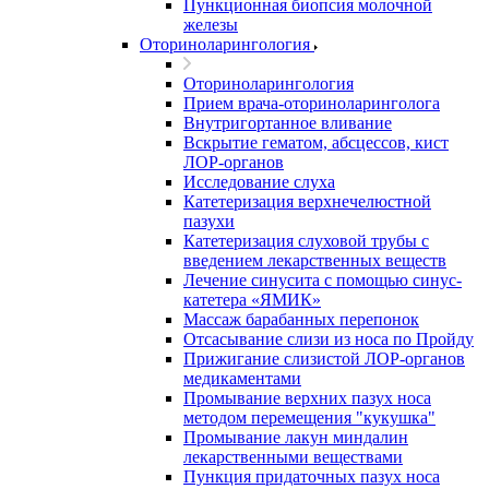
Пункционная биопсия молочной
железы
Оториноларингология
Оториноларингология
Прием врача-оториноларинголога
Внутригортанное вливание
Вскрытие гематом, абсцессов, кист
ЛОР-органов
Исследование слуха
Катетеризация верхнечелюстной
пазухи
Катетеризация слуховой трубы с
введением лекарственных веществ
Лечение синусита с помощью синус-
катетера «ЯМИК»
Массаж барабанных перепонок
Отсасывание слизи из носа по Пройду
Прижигание слизистой ЛОР-органов
медикаментами
Промывание верхних пазух носа
методом перемещения "кукушка"
Промывание лакун миндалин
лекарственными веществами
Пункция придаточных пазух носа