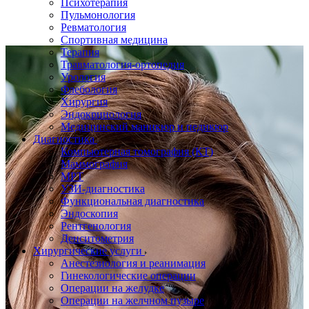
Психотерапия
Пульмонология
Ревматология
Спортивная медицина
Терапия
Травматология-ортопедия
Урология
Флебология
Хирургия
Эндокринология
Медицинский маникюр и педикюр
Диагностика
Компьютерная томография (КТ)
Маммография
МРТ
УЗИ-диагностика
Функциональная диагностика
Эндоскопия
Рентгенология
Денситометрия
Хирургические услуги
Анестезиология и реанимация
Гинекологические операции
Операции на желудке
Операции на желчном пузыре