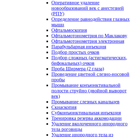
Оперативное удаление
новообразований век с анестезией
(РПУ)
Определение равнодействия глазных
мышц
Офтальмоскопия
Офтальмотонометрия по Маклакову
Офтальмотонометрия электронная
Парабульбарная инъекция
Подбор простых очков
Подбор сложных (астигматических,
бифокальных) очков
Проба Ширмера (2 глаза)
Проведение цветной слезно-носовой
пробы
Промывание конъюнктивальной
полости струйно (двойной выворот
век)
Промывание слезных канальцев
Скиаскопия
Субконъюнктивальная инъекция
Тренировка резерва аккомодации
Удаление вколоченного инородного
тела роговицы
Удаление инородного тела из