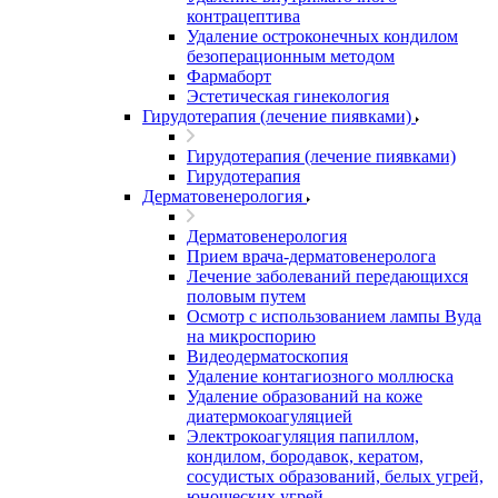
контрацептива
Удаление остроконечных кондилом
безоперационным методом
Фармаборт
Эстетическая гинекология
Гирудотерапия (лечение пиявками)
Гирудотерапия (лечение пиявками)
Гирудотерапия
Дерматовенерология
Дерматовенерология
Прием врача-дерматовенеролога
Лечение заболеваний передающихся
половым путем
Осмотр с использованием лампы Вуда
на микроспорию
Видеодерматоскопия
Удаление контагиозного моллюска
Удаление образований на коже
диатермокоагуляцией
Электрокоагуляция папиллом,
кондилом, бородавок, кератом,
сосудистых образований, белых угрей,
юношеских угрей.