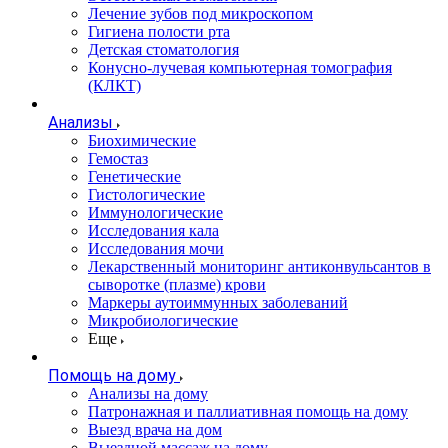
Лечение зубов под микроскопом
Гигиена полости рта
Детская стоматология
Конусно-лучевая компьютерная томография
(КЛКТ)
Анализы
Биохимические
Гемостаз
Генетические
Гистологические
Иммунологические
Исследования кала
Исследования мочи
Лекарственный мониторинг антиконвульсантов в
сыворотке (плазме) крови
Маркеры аутоиммунных заболеваний
Микробиологические
Еще
Помощь на дому
Анализы на дому
Патронажная и паллиативная помощь на дому
Выезд врача на дом
Выездной массаж на дому