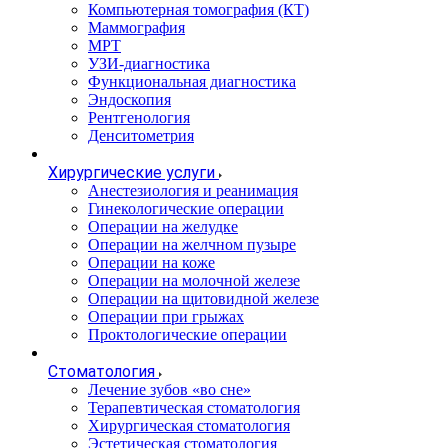
Компьютерная томография (КТ)
Маммография
МРТ
УЗИ-диагностика
Функциональная диагностика
Эндоскопия
Рентгенология
Денситометрия
Хирургические услуги
Анестезиология и реанимация
Гинекологические операции
Операции на желудке
Операции на желчном пузыре
Операции на коже
Операции на молочной железе
Операции на щитовидной железе
Операции при грыжах
Проктологические операции
Стоматология
Лечение зубов «во сне»
Терапевтическая стоматология
Хирургическая стоматология
Эстетическая стоматология