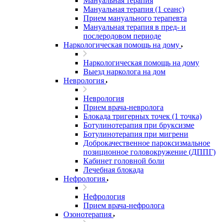
Мануальная терапия
Мануальная терапия (1 сеанс)
Прием мануального терапевта
Мануальная терапия в пред- и
послеродовом периоде
Наркологическая помощь на дому
Наркологическая помощь на дому
Выезд нарколога на дом
Неврология
Неврология
Прием врача-невролога
Блокада тригерных точек (1 точка)
Ботулинотерапия при бруксизме
Ботулинотерапия при мигрени
Доброкачественное пароксизмальное
позиционное головокружение (ДППГ)
Кабинет головной боли
Лечебная блокада
Нефрология
Нефрология
Прием врача-нефролога
Озонотерапия