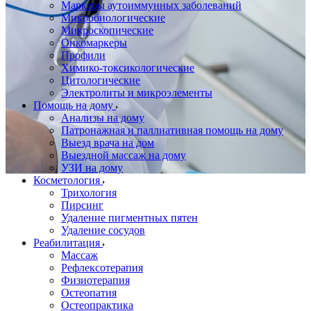
Маркеры аутоиммунных заболеваний
Микробиологические
Микроскопические
Онкомаркеры
Профили
Химико-токсикологические
Цитологические
Электролиты и микроэлементы
Помощь на дому
Анализы на дому
Патронажная и паллиативная помощь на дому
Выезд врача на дом
Выездной массаж на дому
УЗИ на дому
Косметология
Трихология
Пирсинг
Удаление пигментных пятен
Удаление сосудов
Реабилитация
Массаж
Рефлексотерапия
Физиотерапия
Остеопатия
Остеопрактика