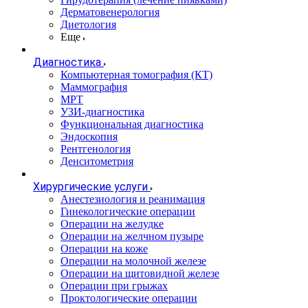
Дерматовенерология
Диетология
Еще
Диагностика
Компьютерная томография (КТ)
Маммография
МРТ
УЗИ-диагностика
Функциональная диагностика
Эндоскопия
Рентгенология
Денситометрия
Хирургические услуги
Анестезиология и реанимация
Гинекологические операции
Операции на желудке
Операции на желчном пузыре
Операции на коже
Операции на молочной железе
Операции на щитовидной железе
Операции при грыжах
Проктологические операции