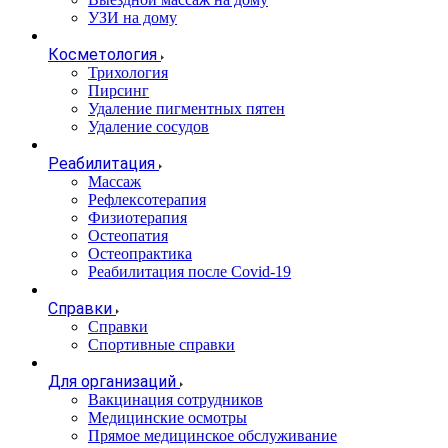
УЗИ на дому
Косметология
Трихология
Пирсинг
Удаление пигментных пятен
Удаление сосудов
Реабилитация
Массаж
Рефлексотерапия
Физиотерапия
Остеопатия
Остеопрактика
Реабилитация после Covid-19
Справки
Справки
Спортивные справки
Для организаций
Вакцинация сотрудников
Медицинские осмотры
Прямое медицинское обслуживание