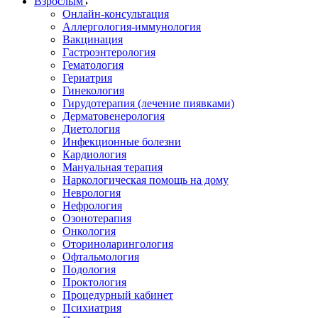
Взрослым
Онлайн-консультация
Аллергология-иммунология
Вакцинация
Гастроэнтерология
Гематология
Гериатрия
Гинекология
Гирудотерапия (лечение пиявками)
Дерматовенерология
Диетология
Инфекционные болезни
Кардиология
Мануальная терапия
Наркологическая помощь на дому
Неврология
Нефрология
Озонотерапия
Онкология
Оториноларингология
Офтальмология
Подология
Проктология
Процедурный кабинет
Психиатрия