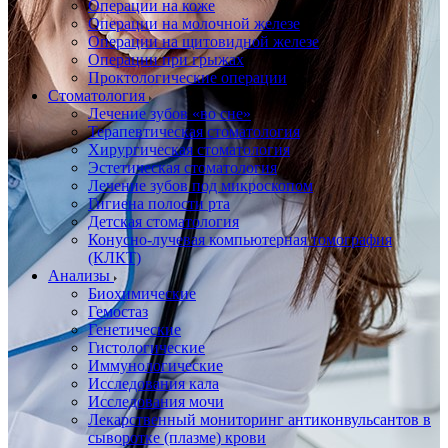
Операции на коже
Операции на молочной железе
Операции на щитовидной железе
Операции при грыжах
Проктологические операции
Стоматология
Лечение зубов «во сне»
Терапевтическая стоматология
Хирургическая стоматология
Эстетическая стоматология
Лечение зубов под микроскопом
Гигиена полости рта
Детская стоматология
Конусно-лучевая компьютерная томография
(КЛКТ)
Анализы
Биохимические
Гемостаз
Генетические
Гистологические
Иммунологические
Исследования кала
Исследования мочи
Лекарственный мониторинг антиконвульсантов в
сыворотке (плазме) крови