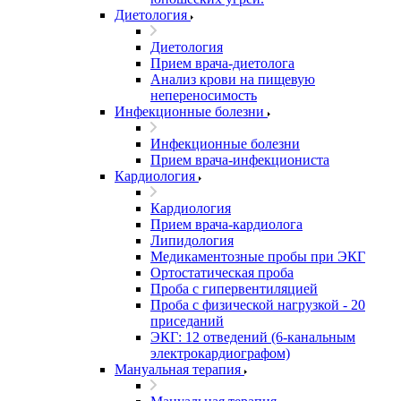
Диетология
Диетология
Прием врача-диетолога
Анализ крови на пищевую
непереносимость
Инфекционные болезни
Инфекционные болезни
Прием врача-инфекциониста
Кардиология
Кардиология
Прием врача-кардиолога
Липидология
Медикаментозные пробы при ЭКГ
Ортостатическая проба
Проба с гипервентиляцией
Проба с физической нагрузкой - 20
приседаний
ЭКГ: 12 отведений (6-канальным
электрокардиографом)
Мануальная терапия