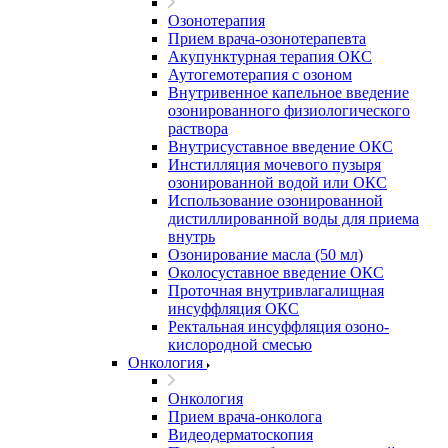
Озонотерапия
Прием врача-озонотерапевта
Акупунктурная терапия ОКС
Аутогемотерапия с озоном
Внутривенное капельное введение
озонированного физиологического
раствора
Внутрисуставное введение ОКС
Инстилляция мочевого пузыря
озонированной водой или ОКС
Использование озонированной
дистиллированной воды для приема
внутрь
Озонирование масла (50 мл)
Околосуставное введение ОКС
Проточная внутривлагалищная
инсуффляция ОКС
Ректальная инсуффляция озоно-
кислородной смесью
Онкология
Онкология
Прием врача-онколога
Видеодерматоскопия