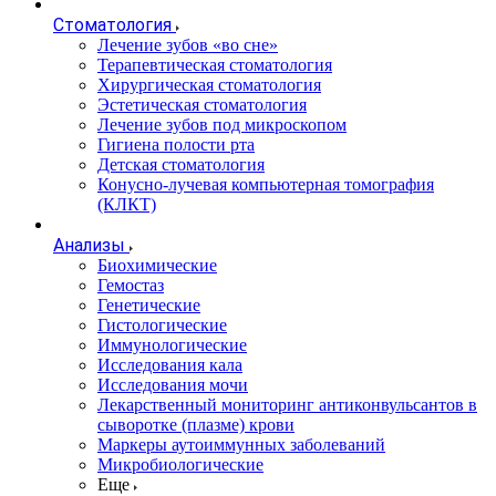
Стоматология
Лечение зубов «во сне»
Терапевтическая стоматология
Хирургическая стоматология
Эстетическая стоматология
Лечение зубов под микроскопом
Гигиена полости рта
Детская стоматология
Конусно-лучевая компьютерная томография
(КЛКТ)
Анализы
Биохимические
Гемостаз
Генетические
Гистологические
Иммунологические
Исследования кала
Исследования мочи
Лекарственный мониторинг антиконвульсантов в
сыворотке (плазме) крови
Маркеры аутоиммунных заболеваний
Микробиологические
Еще