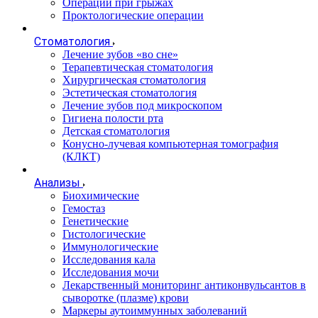
Операции при грыжах
Проктологические операции
Стоматология
Лечение зубов «во сне»
Терапевтическая стоматология
Хирургическая стоматология
Эстетическая стоматология
Лечение зубов под микроскопом
Гигиена полости рта
Детская стоматология
Конусно-лучевая компьютерная томография
(КЛКТ)
Анализы
Биохимические
Гемостаз
Генетические
Гистологические
Иммунологические
Исследования кала
Исследования мочи
Лекарственный мониторинг антиконвульсантов в
сыворотке (плазме) крови
Маркеры аутоиммунных заболеваний