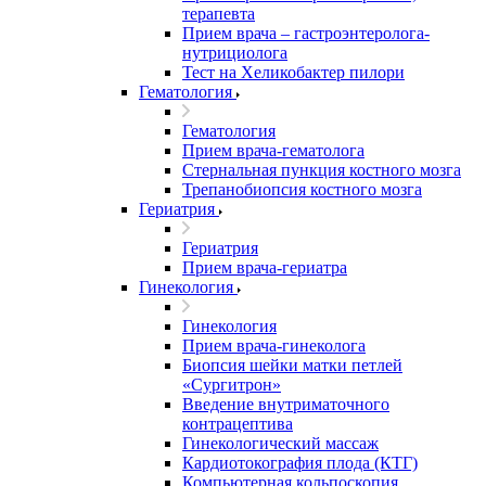
терапевта
Прием врача – гастроэнтеролога-
нутрициолога
Тест на Хеликобактер пилори
Гематология
Гематология
Прием врача-гематолога
Стернальная пункция костного мозга
Трепанобиопсия костного мозга
Гериатрия
Гериатрия
Прием врача-гериатра
Гинекология
Гинекология
Прием врача-гинеколога
Биопсия шейки матки петлей
«Сургитрон»
Введение внутриматочного
контрацептива
Гинекологический массаж
Кардиотокография плода (КТГ)
Компьютерная кольпоскопия