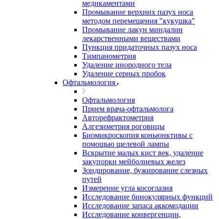
медикаментами
Промывание верхних пазух носа
методом перемещения "кукушка"
Промывание лакун миндалин
лекарственными веществами
Пункция придаточных пазух носа
Тимпанометрия
Удаление инородного тела
Удаление серных пробок
Офтальмология
Офтальмология
Прием врача-офтальмолога
Авторефрактометрия
Алгезиметрия роговицы
Биомикроскопия коньюнктивы с
помощью щелевой лампы
Вскрытие малых кист век, удаление
закупорки мейболиевых желез
Зондирование, бужирование слезных
путей
Измерение угла косоглазия
Исследование бинокулярных функций
Исследование запаса аккомодации
Исследование конвергенции,