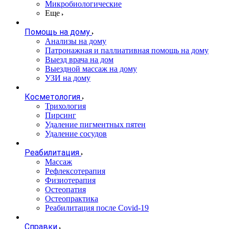
Микробиологические
Еще
Помощь на дому
Анализы на дому
Патронажная и паллиативная помощь на дому
Выезд врача на дом
Выездной массаж на дому
УЗИ на дому
Косметология
Трихология
Пирсинг
Удаление пигментных пятен
Удаление сосудов
Реабилитация
Массаж
Рефлексотерапия
Физиотерапия
Остеопатия
Остеопрактика
Реабилитация после Covid-19
Справки