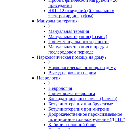
Проба с физической нагрузкой - 20
приседаний
ЭКГ: 12 отведений (6-канальным
электрокардиографом)
Мануальная терапия
Мануальная терапия
Мануальная терапия (1 сеанс)
Прием мануального терапевта
Мануальная терапия в пред- и
послеродовом периоде
Наркологическая помощь на дому
Наркологическая помощь на дому
Выезд нарколога на дом
Неврология
Неврология
Прием врача-невролога
Блокада тригерных точек (1 точка)
Ботулинотерапия при бруксизме
Ботулинотерапия при мигрени
Доброкачественное пароксизмальное
позиционное головокружение (ДППГ)
Кабинет головной боли