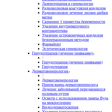
Лазеротерапия в гинекологии
Радиоволновая коагуляция кондилом
Радиоволновое лечение эрозии шейки
матки
Скрининг I триместра беременности
Удаление внутриматочного
контрацептива
Удаление остроконечных кондилом
безоперационным методом
Фармаборт
Эстетическая гинекология
Гирудотерапия (лечение пиявками)
Гирудотерапия (лечение пиявками)
Гирудотерапия
Дерматовенерология
Дерматовенерология
Прием врача-дерматовенеролога
Лечение заболеваний передающихся
половым путем
Осмотр с использованием лампы Вуда
на микроспорию
Видеодерматоскопия
Удаление контагиозного моллюска