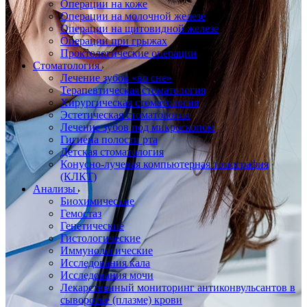
Операции на коже
Операции на молочной железе
Операции на щитовидной железе
Операции при грыжах
Проктологические операции
Стоматология
Лечение зубов «во сне»
Терапевтическая стоматология
Хирургическая стоматология
Эстетическая стоматология
Лечение зубов под микроскопом
Гигиена полости рта
Детская стоматология
Конусно-лучевая компьютерная томография
(КЛКТ)
Анализы
Биохимические
Гемостаз
Генетические
Гистологические
Иммунологические
Исследования кала
Исследования мочи
Лекарственный мониторинг антиконвульсантов в
сыворотке (плазме) крови