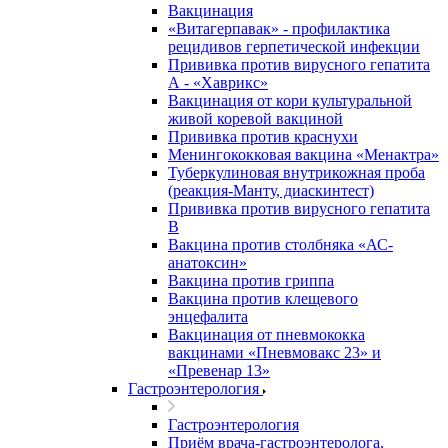
Вакцинация
«Витагерпавак» - профилактика
рецидивов герпетической инфекции
Прививка против вирусного гепатита
А - «Хаврикс»
Вакцинация от кори культуральной
живой коревой вакциной
Прививка против краснухи
Менингококковая вакцина «Менактра»
Туберкулиновая внутрикожная проба
(реакция-Манту, диаскинтест)
Прививка против вирусного гепатита
В
Вакцина против столбняка «АС-
анатоксин»
Вакцина против гриппа
Вакцина против клещевого
энцефалита
Вакцинация от пневмококка
вакцинами «Пневмовакс 23» и
«Превенар 13»
Гастроэнтерология
Гастроэнтерология
Приём врача-гастроэнтеролога,