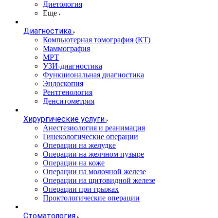
Диетология
Еще
Диагностика
Компьютерная томография (КТ)
Маммография
МРТ
УЗИ-диагностика
Функциональная диагностика
Эндоскопия
Рентгенология
Денситометрия
Хирургические услуги
Анестезиология и реанимация
Гинекологические операции
Операции на желудке
Операции на желчном пузыре
Операции на коже
Операции на молочной железе
Операции на щитовидной железе
Операции при грыжах
Проктологические операции
Стоматология