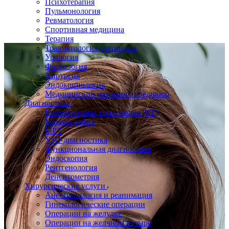
Психотерапия
Пульмонология
Ревматология
Спортивная медицина
Терапия
Травматология-ортопедия
Урология
Флебология
Хирургия
Эндокринология
Медицинский маникюр и педикюр
Диагностика
Компьютерная томография (КТ)
Маммография
МРТ
УЗИ-диагностика
Функциональная диагностика
Эндоскопия
Рентгенология
Денситометрия
Хирургические услуги
Анестезиология и реанимация
Гинекологические операции
Операции на желудке
Операции на желчном пузыре