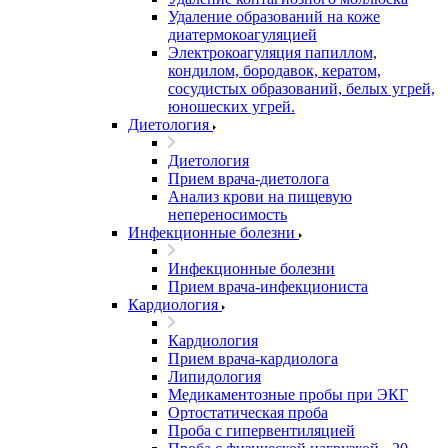
Удаление образований на коже
диатермокоагуляцией
Электрокоагуляция папиллом,
кондилом, бородавок, кератом,
сосудистых образований, белых угрей,
юношеских угрей.
Диетология
Диетология
Прием врача-диетолога
Анализ крови на пищевую
непереносимость
Инфекционные болезни
Инфекционные болезни
Прием врача-инфекциониста
Кардиология
Кардиология
Прием врача-кардиолога
Липидология
Медикаментозные пробы при ЭКГ
Ортостатическая проба
Проба с гипервентиляцией