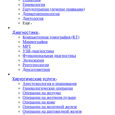
Гинекология
Гирудотерапия (лечение пиявками)
Дерматовенерология
Диетология
Еще
Диагностика
Компьютерная томография (КТ)
Маммография
МРТ
УЗИ-диагностика
Функциональная диагностика
Эндоскопия
Рентгенология
Денситометрия
Хирургические услуги
Анестезиология и реанимация
Гинекологические операции
Операции на желудке
Операции на желчном пузыре
Операции на коже
Операции на молочной железе
Операции на щитовидной железе