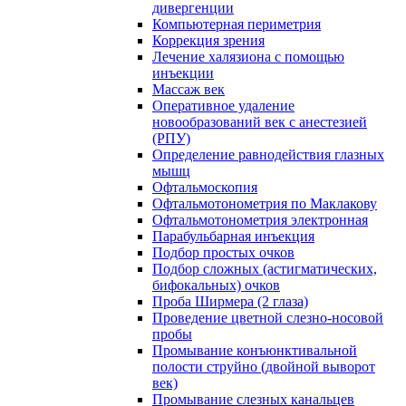
дивергенции
Компьютерная периметрия
Коррекция зрения
Лечение халязиона с помощью
инъекции
Массаж век
Оперативное удаление
новообразований век с анестезией
(РПУ)
Определение равнодействия глазных
мышц
Офтальмоскопия
Офтальмотонометрия по Маклакову
Офтальмотонометрия электронная
Парабульбарная инъекция
Подбор простых очков
Подбор сложных (астигматических,
бифокальных) очков
Проба Ширмера (2 глаза)
Проведение цветной слезно-носовой
пробы
Промывание конъюнктивальной
полости струйно (двойной выворот
век)
Промывание слезных канальцев