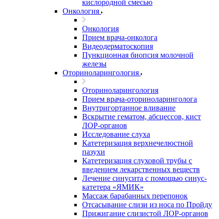
кислородной смесью
Онкология
Онкология
Прием врача-онколога
Видеодерматоскопия
Пункционная биопсия молочной
железы
Оториноларингология
Оториноларингология
Прием врача-оториноларинголога
Внутригортанное вливание
Вскрытие гематом, абсцессов, кист
ЛОР-органов
Исследование слуха
Катетеризация верхнечелюстной
пазухи
Катетеризация слуховой трубы с
введением лекарственных веществ
Лечение синусита с помощью синус-
катетера «ЯМИК»
Массаж барабанных перепонок
Отсасывание слизи из носа по Пройду
Прижигание слизистой ЛОР-органов