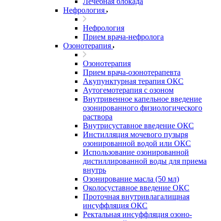
Лечебная блокада
Нефрология
Нефрология
Прием врача-нефролога
Озонотерапия
Озонотерапия
Прием врача-озонотерапевта
Акупунктурная терапия ОКС
Аутогемотерапия с озоном
Внутривенное капельное введение
озонированного физиологического
раствора
Внутрисуставное введение ОКС
Инстилляция мочевого пузыря
озонированной водой или ОКС
Использование озонированной
дистиллированной воды для приема
внутрь
Озонирование масла (50 мл)
Околосуставное введение ОКС
Проточная внутривлагалищная
инсуффляция ОКС
Ректальная инсуффляция озоно-