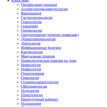
Взрослым
Онлайн-консультация
Аллергология-иммунология
Вакцинация
Гастроэнтерология
Гематология
Гериатрия
Гинекология
Гирудотерапия (лечение пиявками)
Дерматовенерология
Диетология
Инфекционные болезни
Кардиология
Мануальная терапия
Наркологическая помощь на дому
Неврология
Нефрология
Озонотерапия
Онкология
Оториноларингология
Офтальмология
Подология
Проктология
Процедурный кабинет
Психиатрия