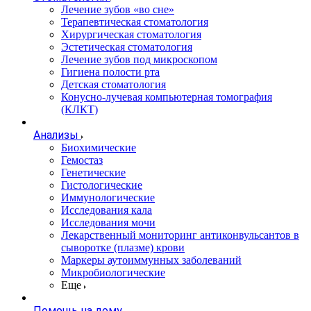
Лечение зубов «во сне»
Терапевтическая стоматология
Хирургическая стоматология
Эстетическая стоматология
Лечение зубов под микроскопом
Гигиена полости рта
Детская стоматология
Конусно-лучевая компьютерная томография
(КЛКТ)
Анализы
Биохимические
Гемостаз
Генетические
Гистологические
Иммунологические
Исследования кала
Исследования мочи
Лекарственный мониторинг антиконвульсантов в
сыворотке (плазме) крови
Маркеры аутоиммунных заболеваний
Микробиологические
Еще
Помощь на дому