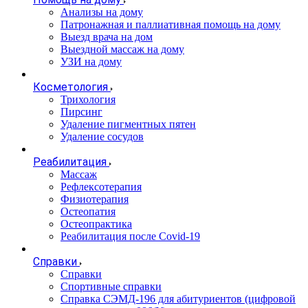
Анализы на дому
Патронажная и паллиативная помощь на дому
Выезд врача на дом
Выездной массаж на дому
УЗИ на дому
Косметология
Трихология
Пирсинг
Удаление пигментных пятен
Удаление сосудов
Реабилитация
Массаж
Рефлексотерапия
Физиотерапия
Остеопатия
Остеопрактика
Реабилитация после Covid-19
Справки
Справки
Спортивные справки
Справка СЭМД‑196 для абитуриентов (цифровой