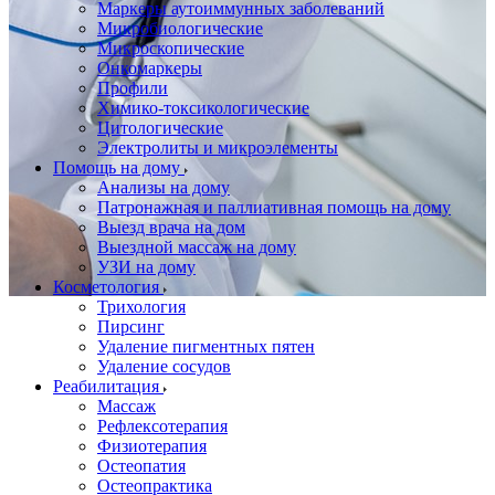
Маркеры аутоиммунных заболеваний
Микробиологические
Микроскопические
Онкомаркеры
Профили
Химико-токсикологические
Цитологические
Электролиты и микроэлементы
Помощь на дому
Анализы на дому
Патронажная и паллиативная помощь на дому
Выезд врача на дом
Выездной массаж на дому
УЗИ на дому
Косметология
Трихология
Пирсинг
Удаление пигментных пятен
Удаление сосудов
Реабилитация
Массаж
Рефлексотерапия
Физиотерапия
Остеопатия
Остеопрактика