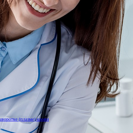
)
воротке (плазме) крови