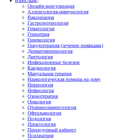
Взрослым
Онлайн-консультация
Аллергология-иммунология
Вакцинация
Гастроэнтерология
Гематология
Гериатрия
Гинекология
Гирудотерапия (лечение пиявками)
Дерматовенерология
Диетология
Инфекционные болезни
Кардиология
Мануальная терапия
Наркологическая помощь на дому
Неврология
Нефрология
Озонотерапия
Онкология
Оториноларингология
Офтальмология
Подология
Проктология
Процедурный кабинет
Психиатрия