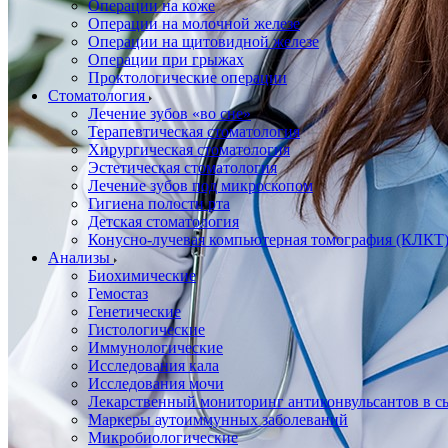
Операции на коже
Операции на молочной железе
Операции на щитовидной железе
Операции при грыжах
Проктологические операции
Стоматология
Лечение зубов «во сне»
Терапевтическая стоматология
Хирургическая стоматология
Эстетическая стоматология
Лечение зубов под микроскопом
Гигиена полости рта
Детская стоматология
Конусно-лучевая компьютерная томография (КЛКТ
Анализы
Биохимические
Гемостаз
Генетические
Гистологические
Иммунологические
Исследования кала
Исследования мочи
Лекарственный мониторинг антиконвульсантов в сы
Маркеры аутоиммунных заболеваний
Микробиологические