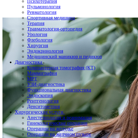
Психотерапия
Пульмонология
Ревматология
Спортивная медицина
Терапия
Травматология-ортопедия
Урология
Флебология
Хирургия
Эндокринология
Медицинский маникюр и педикюр
Диагностика
Компьютерная томография (КТ)
Маммография
МРТ
УЗИ-диагностика
Функциональная диагностика
Эндоскопия
Рентгенология
Денситометрия
Хирургические услуги
Анестезиология и реанимация
Гинекологические операции
Операции на желудке
Операции на желчном пузыре