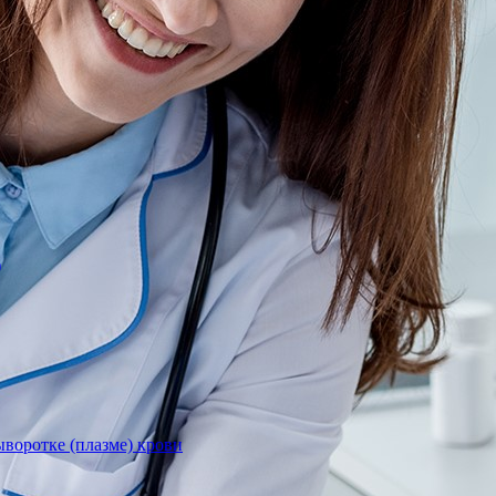
)
воротке (плазме) крови