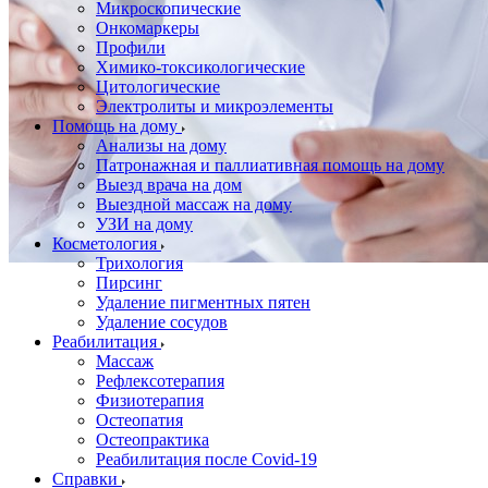
Микроскопические
Онкомаркеры
Профили
Химико-токсикологические
Цитологические
Электролиты и микроэлементы
Помощь на дому
Анализы на дому
Патронажная и паллиативная помощь на дому
Выезд врача на дом
Выездной массаж на дому
УЗИ на дому
Косметология
Трихология
Пирсинг
Удаление пигментных пятен
Удаление сосудов
Реабилитация
Массаж
Рефлексотерапия
Физиотерапия
Остеопатия
Остеопрактика
Реабилитация после Covid-19
Справки