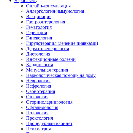
Взрослым
Онлайн-консультация
Аллергология-иммунология
Вакцинация
Гастроэнтерология
Гематология
Гериатрия
Гинекология
Гирудотерапия (лечение пиявками)
Дерматовенерология
Диетология
Инфекционные болезни
Кардиология
Мануальная терапия
Наркологическая помощь на дому
Неврология
Нефрология
Озонотерапия
Онкология
Оториноларингология
Офтальмология
Подология
Проктология
Процедурный кабинет
Психиатрия