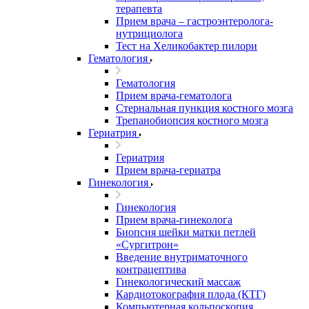
терапевта
Прием врача – гастроэнтеролога-
нутрициолога
Тест на Хеликобактер пилори
Гематология
Гематология
Прием врача-гематолога
Стернальная пункция костного мозга
Трепанобиопсия костного мозга
Гериатрия
Гериатрия
Прием врача-гериатра
Гинекология
Гинекология
Прием врача-гинеколога
Биопсия шейки матки петлей
«Сургитрон»
Введение внутриматочного
контрацептива
Гинекологический массаж
Кардиотокография плода (КТГ)
Компьютерная кольпоскопия