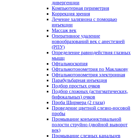
дивергенции
Компьютерная периметрия
Коррекция зрения
Лечение халязиона с помощью
инъекции
Массаж век
Оперативное удаление
новообразований век с анестезией
(РПУ)
Определение равнодействия глазных
мышц
Офтальмоскопия
Офтальмотонометрия по Маклакову
Офтальмотонометрия электронная
Парабульбарная инъекция
Подбор простых очков
Подбор сложных (астигматических,
бифокальных) очков
Проба Ширмера (2 глаза)
Проведение цветной слезно-носовой
пробы
Промывание конъюнктивальной
полости струйно (двойной выворот
век)
Промывание слезных канальцев