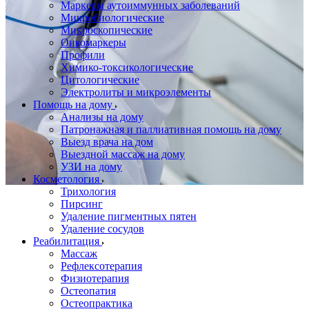
Маркеры аутоиммунных заболеваний
Микробиологические
Микроскопические
Онкомаркеры
Профили
Химико-токсикологические
Цитологические
Электролиты и микроэлементы
Помощь на дому
Анализы на дому
Патронажная и паллиативная помощь на дому
Выезд врача на дом
Выездной массаж на дому
УЗИ на дому
Косметология
Трихология
Пирсинг
Удаление пигментных пятен
Удаление сосудов
Реабилитация
Массаж
Рефлексотерапия
Физиотерапия
Остеопатия
Остеопрактика