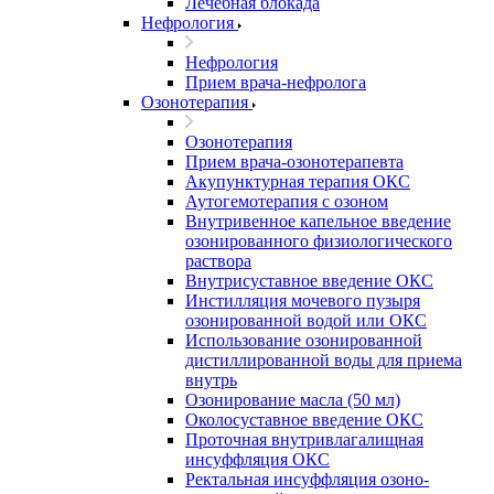
Лечебная блокада
Нефрология
Нефрология
Прием врача-нефролога
Озонотерапия
Озонотерапия
Прием врача-озонотерапевта
Акупунктурная терапия ОКС
Аутогемотерапия с озоном
Внутривенное капельное введение
озонированного физиологического
раствора
Внутрисуставное введение ОКС
Инстилляция мочевого пузыря
озонированной водой или ОКС
Использование озонированной
дистиллированной воды для приема
внутрь
Озонирование масла (50 мл)
Околосуставное введение ОКС
Проточная внутривлагалищная
инсуффляция ОКС
Ректальная инсуффляция озоно-