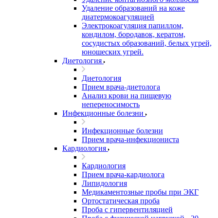
Удаление образований на коже
диатермокоагуляцией
Электрокоагуляция папиллом,
кондилом, бородавок, кератом,
сосудистых образований, белых угрей,
юношеских угрей.
Диетология
Диетология
Прием врача-диетолога
Анализ крови на пищевую
непереносимость
Инфекционные болезни
Инфекционные болезни
Прием врача-инфекциониста
Кардиология
Кардиология
Прием врача-кардиолога
Липидология
Медикаментозные пробы при ЭКГ
Ортостатическая проба
Проба с гипервентиляцией