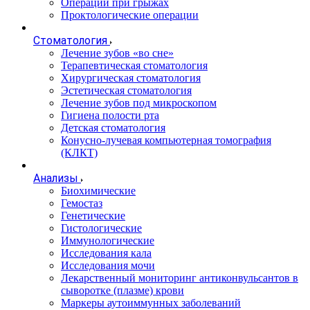
Операции при грыжах
Проктологические операции
Стоматология
Лечение зубов «во сне»
Терапевтическая стоматология
Хирургическая стоматология
Эстетическая стоматология
Лечение зубов под микроскопом
Гигиена полости рта
Детская стоматология
Конусно-лучевая компьютерная томография
(КЛКТ)
Анализы
Биохимические
Гемостаз
Генетические
Гистологические
Иммунологические
Исследования кала
Исследования мочи
Лекарственный мониторинг антиконвульсантов в
сыворотке (плазме) крови
Маркеры аутоиммунных заболеваний