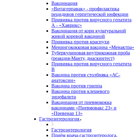
Вакцинация
«Витагерпавак» - профилактика
рецидивов герпетической инфекции
Прививка против вирусного гепатита
А - «Хаврикс»
Вакцинация от кори культуральной
живой коревой вакциной
Прививка против краснухи
Менингококковая вакцина «Менактра»
Туберкулиновая внутрикожная проба
(реакция-Манту, диаскинтест)
Прививка против вирусного гепатита
В
Вакцина против столбняка «АС-
анатоксин»
Вакцина против гриппа
Вакцина против клещевого
энцефалита
Вакцинация от пневмококка
вакцинами «Пневмовакс 23» и
«Превенар 13»
Гастроэнтерология
Гастроэнтерология
Приём врача-гастроэнтеролога,