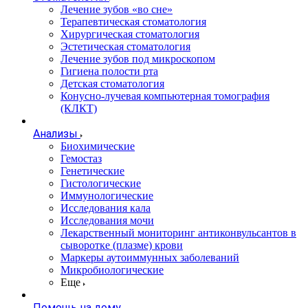
Лечение зубов «во сне»
Терапевтическая стоматология
Хирургическая стоматология
Эстетическая стоматология
Лечение зубов под микроскопом
Гигиена полости рта
Детская стоматология
Конусно-лучевая компьютерная томография
(КЛКТ)
Анализы
Биохимические
Гемостаз
Генетические
Гистологические
Иммунологические
Исследования кала
Исследования мочи
Лекарственный мониторинг антиконвульсантов в
сыворотке (плазме) крови
Маркеры аутоиммунных заболеваний
Микробиологические
Еще
Помощь на дому