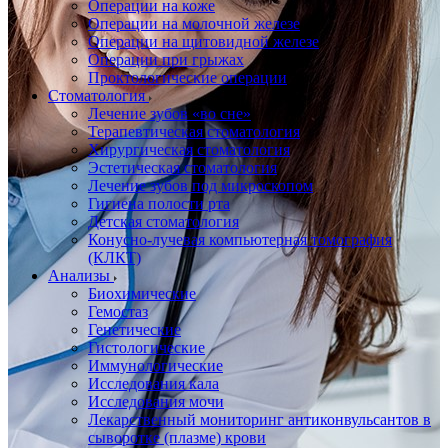
Операции на коже
Операции на молочной железе
Операции на щитовидной железе
Операции при грыжах
Проктологические операции
Стоматология
Лечение зубов «во сне»
Терапевтическая стоматология
Хирургическая стоматология
Эстетическая стоматология
Лечение зубов под микроскопом
Гигиена полости рта
Детская стоматология
Конусно-лучевая компьютерная томография
(КЛКТ)
Анализы
Биохимические
Гемостаз
Генетические
Гистологические
Иммунологические
Исследования кала
Исследования мочи
Лекарственный мониторинг антиконвульсантов в
сыворотке (плазме) крови