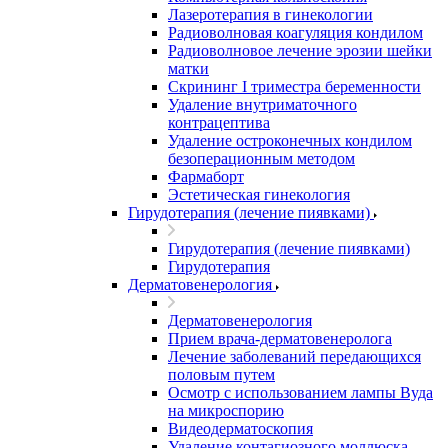
Лазеротерапия в гинекологии
Радиоволновая коагуляция кондилом
Радиоволновое лечение эрозии шейки
матки
Скрининг I триместра беременности
Удаление внутриматочного
контрацептива
Удаление остроконечных кондилом
безоперационным методом
Фармаборт
Эстетическая гинекология
Гирудотерапия (лечение пиявками)
Гирудотерапия (лечение пиявками)
Гирудотерапия
Дерматовенерология
Дерматовенерология
Прием врача-дерматовенеролога
Лечение заболеваний передающихся
половым путем
Осмотр с использованием лампы Вуда
на микроспорию
Видеодерматоскопия
Удаление контагиозного моллюска