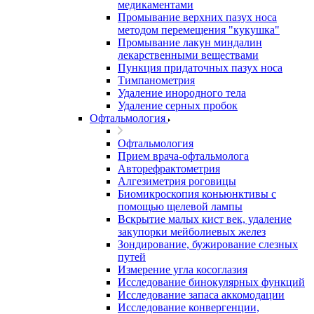
медикаментами
Промывание верхних пазух носа
методом перемещения "кукушка"
Промывание лакун миндалин
лекарственными веществами
Пункция придаточных пазух носа
Тимпанометрия
Удаление инородного тела
Удаление серных пробок
Офтальмология
Офтальмология
Прием врача-офтальмолога
Авторефрактометрия
Алгезиметрия роговицы
Биомикроскопия коньюнктивы с
помощью щелевой лампы
Вскрытие малых кист век, удаление
закупорки мейболиевых желез
Зондирование, бужирование слезных
путей
Измерение угла косоглазия
Исследование бинокулярных функций
Исследование запаса аккомодации
Исследование конвергенции,