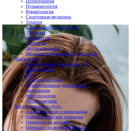
Психотерапия
Пульмонология
Ревматология
Спортивная медицина
Терапия
Травматология-ортопедия
Урология
Флебология
Хирургия
Эндокринология
Медицинский маникюр и педикюр
Диагностика
Компьютерная томография (КТ)
Маммография
МРТ
УЗИ-диагностика
Функциональная диагностика
Эндоскопия
Рентгенология
Денситометрия
Хирургические услуги
Анестезиология и реанимация
Гинекологические операции
Операции на желудке
Операции на желчном пузыре