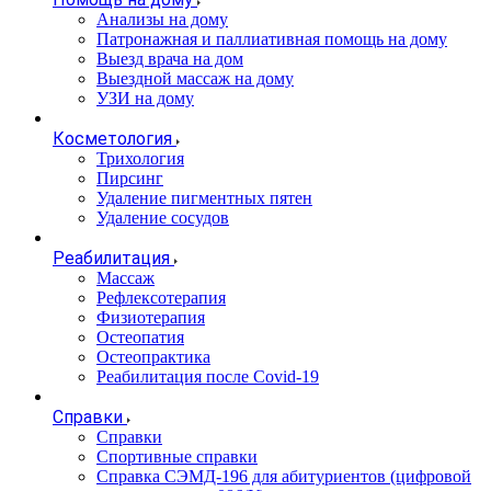
Анализы на дому
Патронажная и паллиативная помощь на дому
Выезд врача на дом
Выездной массаж на дому
УЗИ на дому
Косметология
Трихология
Пирсинг
Удаление пигментных пятен
Удаление сосудов
Реабилитация
Массаж
Рефлексотерапия
Физиотерапия
Остеопатия
Остеопрактика
Реабилитация после Covid-19
Справки
Справки
Спортивные справки
Справка СЭМД‑196 для абитуриентов (цифровой