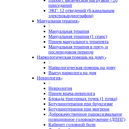
Проба с физической нагрузкой - 20
приседаний
ЭКГ: 12 отведений (6-канальным
электрокардиографом)
Мануальная терапия
Мануальная терапия
Мануальная терапия (1 сеанс)
Прием мануального терапевта
Мануальная терапия в пред- и
послеродовом периоде
Наркологическая помощь на дому
Наркологическая помощь на дому
Выезд нарколога на дом
Неврология
Неврология
Прием врача-невролога
Блокада тригерных точек (1 точка)
Ботулинотерапия при бруксизме
Ботулинотерапия при мигрени
Доброкачественное пароксизмальное
позиционное головокружение (ДППГ)
Кабинет головной боли