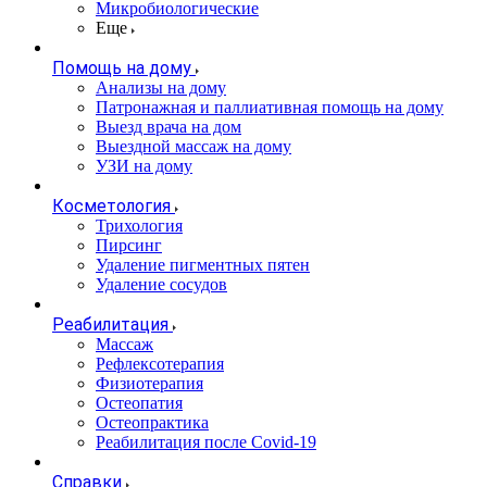
Микробиологические
Еще
Помощь на дому
Анализы на дому
Патронажная и паллиативная помощь на дому
Выезд врача на дом
Выездной массаж на дому
УЗИ на дому
Косметология
Трихология
Пирсинг
Удаление пигментных пятен
Удаление сосудов
Реабилитация
Массаж
Рефлексотерапия
Физиотерапия
Остеопатия
Остеопрактика
Реабилитация после Covid-19
Справки