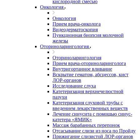
кислородной смесью
Онкология
Онкология
Прием врача-онколога
Видеодерматоскопия
Пункционная биопсия молочной
железы
Оториноларингология
Оториноларингология
Прием врача-оториноларинголога
Внутригортанное вливание
Вскрытие гематом, абсцессов, кист
ЛОР-органов
Исследование слуха
Катетеризация верхнечелюстной
пазухи
Катетеризация слуховой трубы с
введением лекарственных веществ
Лечение синусита с помощью синус-
катетера «ЯМИК»
Массаж барабанных перепонок
Отсасывание слизи из носа по Пройду
Прижигание слизистой ЛОР-органов