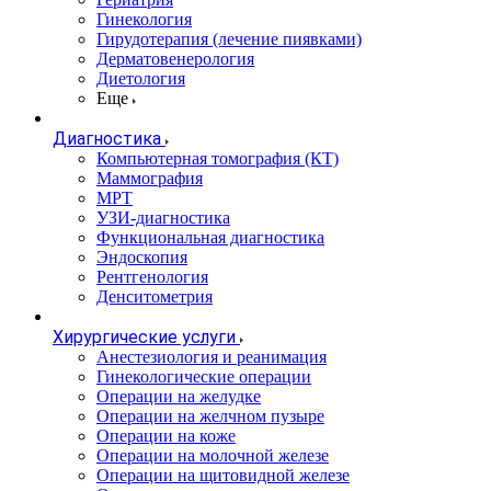
Гинекология
Гирудотерапия (лечение пиявками)
Дерматовенерология
Диетология
Еще
Диагностика
Компьютерная томография (КТ)
Маммография
МРТ
УЗИ-диагностика
Функциональная диагностика
Эндоскопия
Рентгенология
Денситометрия
Хирургические услуги
Анестезиология и реанимация
Гинекологические операции
Операции на желудке
Операции на желчном пузыре
Операции на коже
Операции на молочной железе
Операции на щитовидной железе