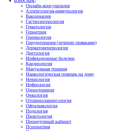
Взрослым
Онлайн-консультация
Аллергология-иммунология
Вакцинация
Гастроэнтерология
Гематология
Гериатрия
Гинекология
Гирудотерапия (лечение пиявками)
Дерматовенерология
Диетология
Инфекционные болезни
Кардиология
Мануальная терапия
Наркологическая помощь на дому
Неврология
Нефрология
Озонотерапия
Онкология
Оториноларингология
Офтальмология
Подология
Проктология
Процедурный кабинет
Психиатрия