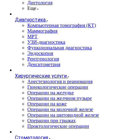
Диетология
Еще
Диагностика
Компьютерная томография (КТ)
Маммография
МРТ
УЗИ-диагностика
Функциональная диагностика
Эндоскопия
Рентгенология
Денситометрия
Хирургические услуги
Анестезиология и реанимация
Гинекологические операции
Операции на желудке
Операции на желчном пузыре
Операции на коже
Операции на молочной железе
Операции на щитовидной железе
Операции при грыжах
Проктологические операции
Стоматология