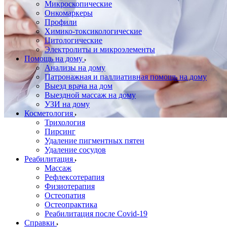
Микроскопические
Онкомаркеры
Профили
Химико-токсикологические
Цитологические
Электролиты и микроэлементы
Помощь на дому
Анализы на дому
Патронажная и паллиативная помощь на дому
Выезд врача на дом
Выездной массаж на дому
УЗИ на дому
Косметология
Трихология
Пирсинг
Удаление пигментных пятен
Удаление сосудов
Реабилитация
Массаж
Рефлексотерапия
Физиотерапия
Остеопатия
Остеопрактика
Реабилитация после Covid-19
Справки