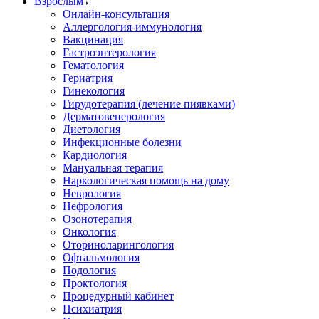
Взрослым
Онлайн-консультация
Аллергология-иммунология
Вакцинация
Гастроэнтерология
Гематология
Гериатрия
Гинекология
Гирудотерапия (лечение пиявками)
Дерматовенерология
Диетология
Инфекционные болезни
Кардиология
Мануальная терапия
Наркологическая помощь на дому
Неврология
Нефрология
Озонотерапия
Онкология
Оториноларингология
Офтальмология
Подология
Проктология
Процедурный кабинет
Психиатрия