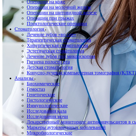
Операции на коже
Операции на молочной железе
Операции на щитовидной железе
Операции при грыжах
Проктологические операции
Стоматология
Лечение зубов «во сне»
Терапевтическая стоматология
Хирургическая стоматология
Эстетическая стоматология
Лечение зубов под микроскопом
Гигиена полости рта
Детская стоматология
Конусно-лучевая компьютерная томография (КЛКТ
Анализы
Биохимические
Гемостаз
Генетические
Гистологические
Иммунологические
Исследования кала
Исследования мочи
Лекарственный мониторинг антиконвульсантов в сы
Маркеры аутоиммунных заболеваний
Микробиологические