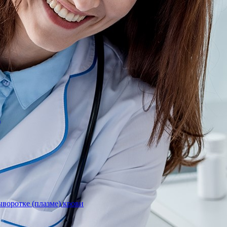
)
воротке (плазме) крови