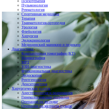
Психотерапия
Пульмонология
Ревматология
Спортивная медицина
Терапия
Травматология-ортопедия
Урология
Флебология
Хирургия
Эндокринология
Медицинский маникюр и педикюр
Диагностика
Компьютерная томография (КТ)
Маммография
МРТ
УЗИ-диагностика
Функциональная диагностика
Эндоскопия
Рентгенология
Денситометрия
Хирургические услуги
Анестезиология и реанимация
Гинекологические операции
Операции на желудке
Операции на желчном пузыре