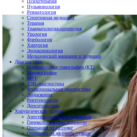
Психотерапия
Пульмонология
Ревматология
Спортивная медицина
Терапия
Травматология-ортопедия
Урология
Флебология
Хирургия
Эндокринология
Медицинский маникюр и педикюр
Диагностика
Компьютерная томография (КТ)
Маммография
МРТ
УЗИ-диагностика
Функциональная диагностика
Эндоскопия
Рентгенология
Денситометрия
Хирургические услуги
Анестезиология и реанимация
Гинекологические операции
Операции на желудке
Операции на желчном пузыре