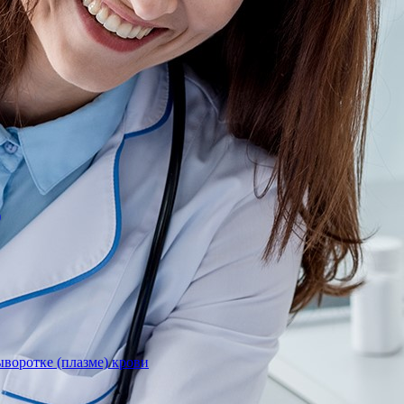
)
воротке (плазме) крови