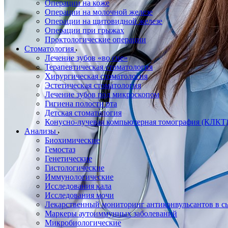
Операции на коже
Операции на молочной железе
Операции на щитовидной железе
Операции при грыжах
Проктологические операции
Стоматология
Лечение зубов «во сне»
Терапевтическая стоматология
Хирургическая стоматология
Эстетическая стоматология
Лечение зубов под микроскопом
Гигиена полости рта
Детская стоматология
Конусно-лучевая компьютерная томография (КЛКТ
Анализы
Биохимические
Гемостаз
Генетические
Гистологические
Иммунологические
Исследования кала
Исследования мочи
Лекарственный мониторинг антиконвульсантов в сы
Маркеры аутоиммунных заболеваний
Микробиологические