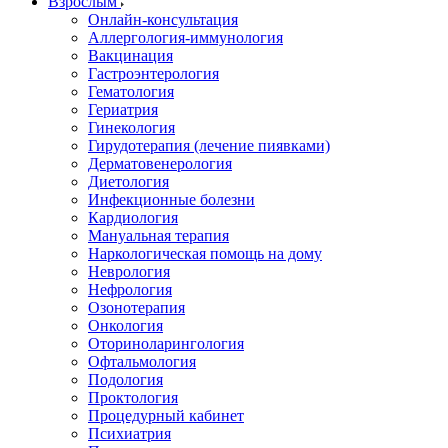
Взрослым
Онлайн-консультация
Аллергология-иммунология
Вакцинация
Гастроэнтерология
Гематология
Гериатрия
Гинекология
Гирудотерапия (лечение пиявками)
Дерматовенерология
Диетология
Инфекционные болезни
Кардиология
Мануальная терапия
Наркологическая помощь на дому
Неврология
Нефрология
Озонотерапия
Онкология
Оториноларингология
Офтальмология
Подология
Проктология
Процедурный кабинет
Психиатрия