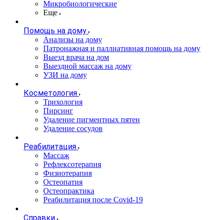
Микробиологические
Еще
Помощь на дому
Анализы на дому
Патронажная и паллиативная помощь на дому
Выезд врача на дом
Выездной массаж на дому
УЗИ на дому
Косметология
Трихология
Пирсинг
Удаление пигментных пятен
Удаление сосудов
Реабилитация
Массаж
Рефлексотерапия
Физиотерапия
Остеопатия
Остеопрактика
Реабилитация после Covid-19
Справки