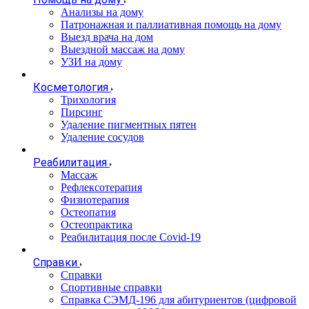
Анализы на дому
Патронажная и паллиативная помощь на дому
Выезд врача на дом
Выездной массаж на дому
УЗИ на дому
Косметология
Трихология
Пирсинг
Удаление пигментных пятен
Удаление сосудов
Реабилитация
Массаж
Рефлексотерапия
Физиотерапия
Остеопатия
Остеопрактика
Реабилитация после Covid-19
Справки
Справки
Спортивные справки
Справка СЭМД‑196 для абитуриентов (цифровой