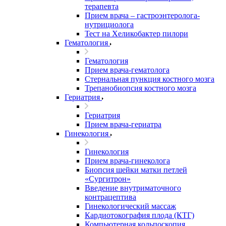
терапевта
Прием врача – гастроэнтеролога-
нутрициолога
Тест на Хеликобактер пилори
Гематология
Гематология
Прием врача-гематолога
Стернальная пункция костного мозга
Трепанобиопсия костного мозга
Гериатрия
Гериатрия
Прием врача-гериатра
Гинекология
Гинекология
Прием врача-гинеколога
Биопсия шейки матки петлей
«Сургитрон»
Введение внутриматочного
контрацептива
Гинекологический массаж
Кардиотокография плода (КТГ)
Компьютерная кольпоскопия