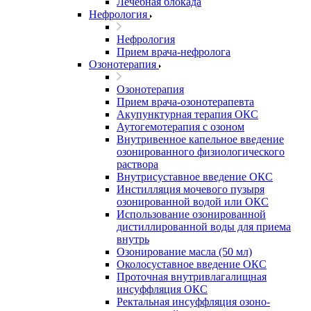
Лечебная блокада
Нефрология
Нефрология
Прием врача-нефролога
Озонотерапия
Озонотерапия
Прием врача-озонотерапевта
Акупунктурная терапия ОКС
Аутогемотерапия с озоном
Внутривенное капельное введение
озонированного физиологического
раствора
Внутрисуставное введение ОКС
Инстилляция мочевого пузыря
озонированной водой или ОКС
Использование озонированной
дистиллированной воды для приема
внутрь
Озонирование масла (50 мл)
Околосуставное введение ОКС
Проточная внутривлагалищная
инсуффляция ОКС
Ректальная инсуффляция озоно-