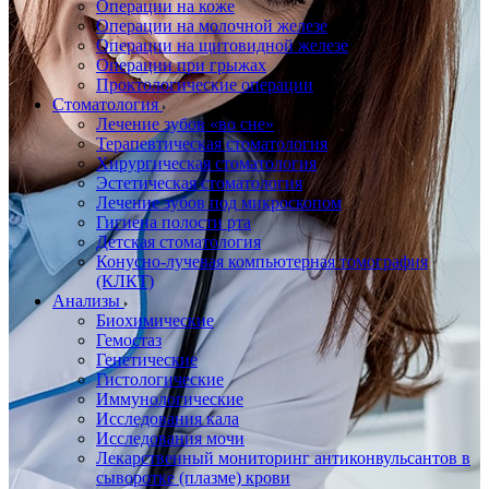
Операции на коже
Операции на молочной железе
Операции на щитовидной железе
Операции при грыжах
Проктологические операции
Стоматология
Лечение зубов «во сне»
Терапевтическая стоматология
Хирургическая стоматология
Эстетическая стоматология
Лечение зубов под микроскопом
Гигиена полости рта
Детская стоматология
Конусно-лучевая компьютерная томография
(КЛКТ)
Анализы
Биохимические
Гемостаз
Генетические
Гистологические
Иммунологические
Исследования кала
Исследования мочи
Лекарственный мониторинг антиконвульсантов в
сыворотке (плазме) крови