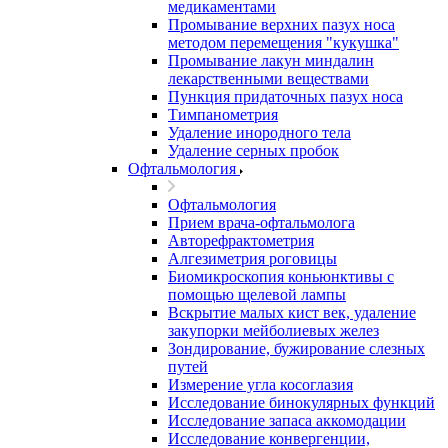
медикаментами
Промывание верхних пазух носа
методом перемещения "кукушка"
Промывание лакун миндалин
лекарственными веществами
Пункция придаточных пазух носа
Тимпанометрия
Удаление инородного тела
Удаление серных пробок
Офтальмология
Офтальмология
Прием врача-офтальмолога
Авторефрактометрия
Алгезиметрия роговицы
Биомикроскопия коньюнктивы с
помощью щелевой лампы
Вскрытие малых кист век, удаление
закупорки мейболиевых желез
Зондирование, бужирование слезных
путей
Измерение угла косоглазия
Исследование бинокулярных функций
Исследование запаса аккомодации
Исследование конвергенции,