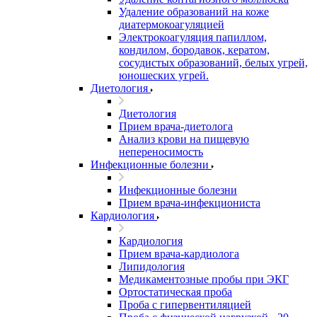
Удаление образований на коже
диатермокоагуляцией
Электрокоагуляция папиллом,
кондилом, бородавок, кератом,
сосудистых образований, белых угрей,
юношеских угрей.
Диетология
Диетология
Прием врача-диетолога
Анализ крови на пищевую
непереносимость
Инфекционные болезни
Инфекционные болезни
Прием врача-инфекциониста
Кардиология
Кардиология
Прием врача-кардиолога
Липидология
Медикаментозные пробы при ЭКГ
Ортостатическая проба
Проба с гипервентиляцией