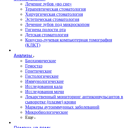
Лечение зубов «во сне»
Терапевтическая стоматология
Хирургическая стоматология
Эстетическая стоматология
Лечение зубов под микроскопом
Гигиена полости рта
Детская стоматология
Конусно-лучевая компьютерная томография
(КЛКТ)
Анализы
Биохимические
Гемостаз
Генетические
Гистологические
Иммунологические
Исследования кала
Исследования мочи
Лекарственный мониторинг антиконвульсантов в
сыворотке (плазме) крови
Маркеры аутоиммунных заболеваний
Микробиологические
Еще
Помощь на дому