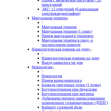
Проба с физической нагрузкой - 20
приседаний
ЭКГ: 12 отведений (6-канальным
электрокардиографом)
Мануальная терапия
Мануальная терапия
Мануальная терапия (1 сеанс)
Прием мануального терапевта
Мануальная терапия в пред- и
послеродовом периоде
Наркологическая помощь на дому
Наркологическая помощь на дому
Выезд нарколога на дом
Неврология
Неврология
Прием врача-невролога
Блокада тригерных точек (1 точка)
Ботулинотерапия при бруксизме
Ботулинотерапия при мигрени
Доброкачественное пароксизмальное
позиционное головокружение (ДППГ)
Кабинет головной боли