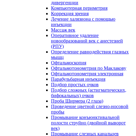
дивергенции
Компьютерная периметрия
Коррекция зрения
Лечение халязиона с помощью
инъекции
Массаж век
Оперативное удаление
новообразований век с анестезией
(РПУ)
Определение равнодействия глазных
мышц
Офтальмоскопия
Офтальмотонометрия по Маклакову
Офтальмотонометрия электронная
Парабульбарная инъекция
Подбор простых очков
Подбор сложных (астигматических,
бифокальных) очков
Проба Ширмера (2 глаза)
Проведение цветной слезно-носовой
пробы
Промывание конъюнктивальной
полости струйно (двойной выворот
век)
Промывание слезных канальцев