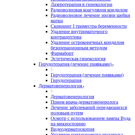
Лазеротерапия в гинекологии
Радиоволновая коагуляция кондилом
Радиоволновое лечение эрозии шейки
матки
Скрининг I триместра беременности
Удаление внутриматочного
контрацептива
Удаление остроконечных кондилом
безоперационным методом
Фармаборт
Эстетическая гинекология
Гирудотерапия (лечение пиявками)
Гирудотерапия (лечение пиявками)
Гирудотерапия
Дерматовенерология
Дерматовенерология
Прием врача-дерматовенеролога
Лечение заболеваний передающихся
половым путем
Осмотр с использованием лампы Вуда
на микроспорию
Видеодерматоскопия
Удаление контагиозного моллюска