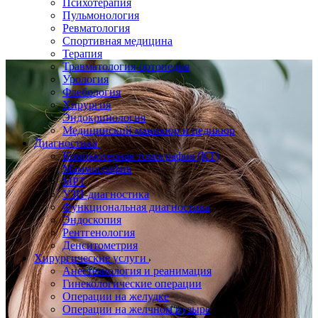
Психотерапия
Пульмонология
Ревматология
Спортивная медицина
Терапия
Травматология-ортопедия
Урология
Флебология
Хирургия
Эндокринология
Медицинский маникюр и педикюр
Диагностика
Компьютерная томография (КТ)
Маммография
МРТ
УЗИ-диагностика
Функциональная диагностика
Эндоскопия
Рентгенология
Денситометрия
Хирургические услуги
Анестезиология и реанимация
Гинекологические операции
Операции на желудке
Операции на желчном пузыре