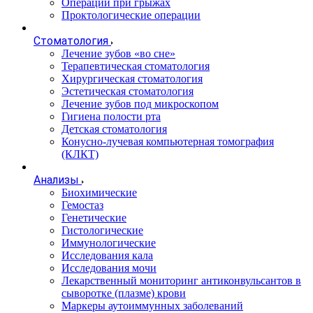
Операции при грыжах
Проктологические операции
Стоматология
Лечение зубов «во сне»
Терапевтическая стоматология
Хирургическая стоматология
Эстетическая стоматология
Лечение зубов под микроскопом
Гигиена полости рта
Детская стоматология
Конусно-лучевая компьютерная томография
(КЛКТ)
Анализы
Биохимические
Гемостаз
Генетические
Гистологические
Иммунологические
Исследования кала
Исследования мочи
Лекарственный мониторинг антиконвульсантов в
сыворотке (плазме) крови
Маркеры аутоиммунных заболеваний