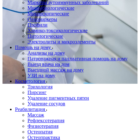
Маркеры аутоиммунных заболеваний
Микробиологические
Микроскопические
Онкомаркеры
Профили
Химико-токсикологические
Цитологические
Электролиты и микроэлементы
Помощь на дому
Анализы на дому
Патронажная и паллиативная помощь на дому
Выезд врача на дом
Выездной массаж на дому
УЗИ на дому
Косметология
Трихология
Пирсинг
Удаление пигментных пятен
Удаление сосудов
Реабилитация
Массаж
Рефлексотерапия
Физиотерапия
Остеопатия
Остеопрактика