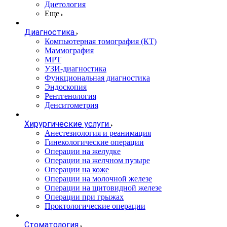
Диетология
Еще
Диагностика
Компьютерная томография (КТ)
Маммография
МРТ
УЗИ-диагностика
Функциональная диагностика
Эндоскопия
Рентгенология
Денситометрия
Хирургические услуги
Анестезиология и реанимация
Гинекологические операции
Операции на желудке
Операции на желчном пузыре
Операции на коже
Операции на молочной железе
Операции на щитовидной железе
Операции при грыжах
Проктологические операции
Стоматология