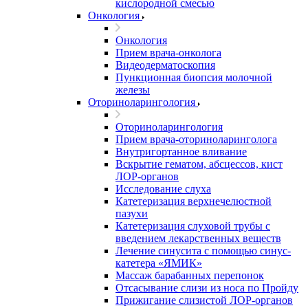
кислородной смесью
Онкология
Онкология
Прием врача-онколога
Видеодерматоскопия
Пункционная биопсия молочной
железы
Оториноларингология
Оториноларингология
Прием врача-оториноларинголога
Внутригортанное вливание
Вскрытие гематом, абсцессов, кист
ЛОР-органов
Исследование слуха
Катетеризация верхнечелюстной
пазухи
Катетеризация слуховой трубы с
введением лекарственных веществ
Лечение синусита с помощью синус-
катетера «ЯМИК»
Массаж барабанных перепонок
Отсасывание слизи из носа по Пройду
Прижигание слизистой ЛОР-органов