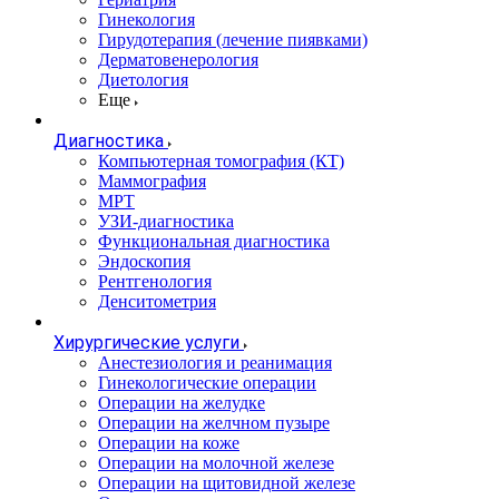
Гинекология
Гирудотерапия (лечение пиявками)
Дерматовенерология
Диетология
Еще
Диагностика
Компьютерная томография (КТ)
Маммография
МРТ
УЗИ-диагностика
Функциональная диагностика
Эндоскопия
Рентгенология
Денситометрия
Хирургические услуги
Анестезиология и реанимация
Гинекологические операции
Операции на желудке
Операции на желчном пузыре
Операции на коже
Операции на молочной железе
Операции на щитовидной железе