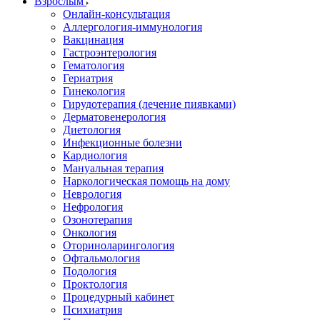
Взрослым
Онлайн-консультация
Аллергология-иммунология
Вакцинация
Гастроэнтерология
Гематология
Гериатрия
Гинекология
Гирудотерапия (лечение пиявками)
Дерматовенерология
Диетология
Инфекционные болезни
Кардиология
Мануальная терапия
Наркологическая помощь на дому
Неврология
Нефрология
Озонотерапия
Онкология
Оториноларингология
Офтальмология
Подология
Проктология
Процедурный кабинет
Психиатрия