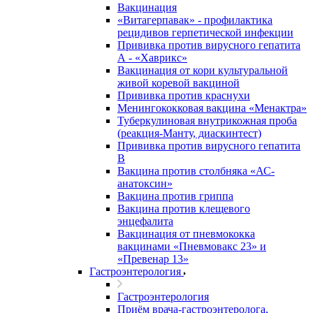
Вакцинация
«Витагерпавак» - профилактика
рецидивов герпетической инфекции
Прививка против вирусного гепатита
А - «Хаврикс»
Вакцинация от кори культуральной
живой коревой вакциной
Прививка против краснухи
Менингококковая вакцина «Менактра»
Туберкулиновая внутрикожная проба
(реакция-Манту, диаскинтест)
Прививка против вирусного гепатита
В
Вакцина против столбняка «АС-
анатоксин»
Вакцина против гриппа
Вакцина против клещевого
энцефалита
Вакцинация от пневмококка
вакцинами «Пневмовакс 23» и
«Превенар 13»
Гастроэнтерология
Гастроэнтерология
Приём врача-гастроэнтеролога,