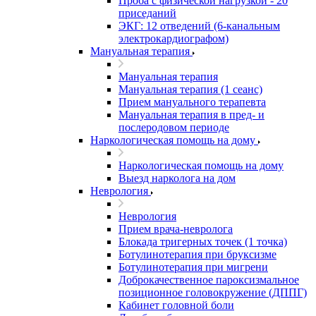
Проба с физической нагрузкой - 20
приседаний
ЭКГ: 12 отведений (6-канальным
электрокардиографом)
Мануальная терапия
Мануальная терапия
Мануальная терапия (1 сеанс)
Прием мануального терапевта
Мануальная терапия в пред- и
послеродовом периоде
Наркологическая помощь на дому
Наркологическая помощь на дому
Выезд нарколога на дом
Неврология
Неврология
Прием врача-невролога
Блокада тригерных точек (1 точка)
Ботулинотерапия при бруксизме
Ботулинотерапия при мигрени
Доброкачественное пароксизмальное
позиционное головокружение (ДППГ)
Кабинет головной боли