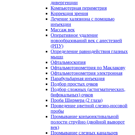
дивергенции
Компьютерная периметрия
Коррекция зрения
Лечение халязиона с помощью
инъекции
Массаж век
Оперативное удаление
новообразований век с анестезией
(РПУ)
Определение равнодействия глазных
мышц
Офтальмоскопия
Офтальмотонометрия по Маклакову
Офтальмотонометрия электронная
Парабульбарная инъекция
Подбор простых очков
Подбор сложных (астигматических,
бифокальных) очков
Проба Ширмера (2 глаза)
Проведение цветной слезно-носовой
пробы
Промывание конъюнктивальной
полости струйно (двойной выворот
век)
Промывание слезных канальцев