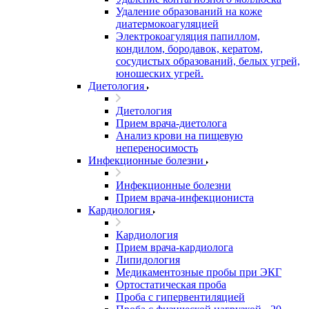
Удаление образований на коже
диатермокоагуляцией
Электрокоагуляция папиллом,
кондилом, бородавок, кератом,
сосудистых образований, белых угрей,
юношеских угрей.
Диетология
Диетология
Прием врача-диетолога
Анализ крови на пищевую
непереносимость
Инфекционные болезни
Инфекционные болезни
Прием врача-инфекциониста
Кардиология
Кардиология
Прием врача-кардиолога
Липидология
Медикаментозные пробы при ЭКГ
Ортостатическая проба
Проба с гипервентиляцией