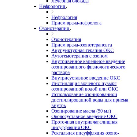
Лечебная блокада
Нефрология
Нефрология
Прием врача-нефролога
Озонотерапия
Озонотерапия
Прием врача-озонотерапевта
Акупунктурная терапия ОКС
Аутогемотерапия с озоном
Внутривенное капельное введение
озонированного физиологического
раствора
Внутрисуставное введение ОКС
Инстилляция мочевого пузыря
озонированной водой или ОКС
Использование озонированной
дистиллированной воды для приема
внутрь
Озонирование масла (50 мл)
Околосуставное введение ОКС
Проточная внутривлагалищная
инсуффляция ОКС
Ректальная инсуффляция озоно-