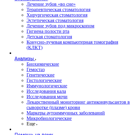
Лечение зубов «во сне»
Терапевтическая стоматология
Хирургическая стоматология
Эстетическая стоматология
Лечение зубов под микроскопом
Гигиена полости рта
Детская стоматология
Конусно-лучевая компьютерная томография
(КЛКТ)
Анализы
Биохимические
Гемостаз
Генетические
Гистологические
Иммунологические
Исследования кала
Исследования мочи
Лекарственный мониторинг антиконвульсантов в
сыворотке (плазме) крови
Маркеры аутоиммунных заболеваний
Микробиологические
Еще
Помощь на дому