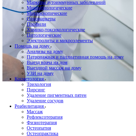
Маркеры аутоиммунных заболеваний
Микробиологические
Микроскопические
Онкомаркеры
Профили
Химико-токсикологические
Цитологические
Электролиты и микроэлементы
Помощь на дому
Анализы на дому
Патронажная и паллиативная помощь на дому
Выезд врача на дом
Выездной массаж на дому
УЗИ на дому
Косметология
Трихология
Пирсинг
Удаление пигментных пятен
Удаление сосудов
Реабилитация
Массаж
Рефлексотерапия
Физиотерапия
Остеопатия
Остеопрактика