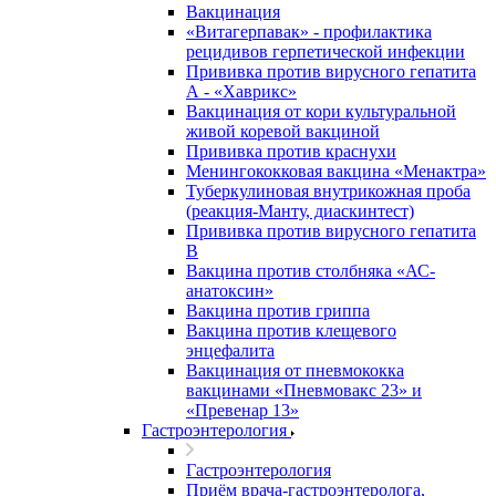
Вакцинация
«Витагерпавак» - профилактика
рецидивов герпетической инфекции
Прививка против вирусного гепатита
А - «Хаврикс»
Вакцинация от кори культуральной
живой коревой вакциной
Прививка против краснухи
Менингококковая вакцина «Менактра»
Туберкулиновая внутрикожная проба
(реакция-Манту, диаскинтест)
Прививка против вирусного гепатита
В
Вакцина против столбняка «АС-
анатоксин»
Вакцина против гриппа
Вакцина против клещевого
энцефалита
Вакцинация от пневмококка
вакцинами «Пневмовакс 23» и
«Превенар 13»
Гастроэнтерология
Гастроэнтерология
Приём врача-гастроэнтеролога,