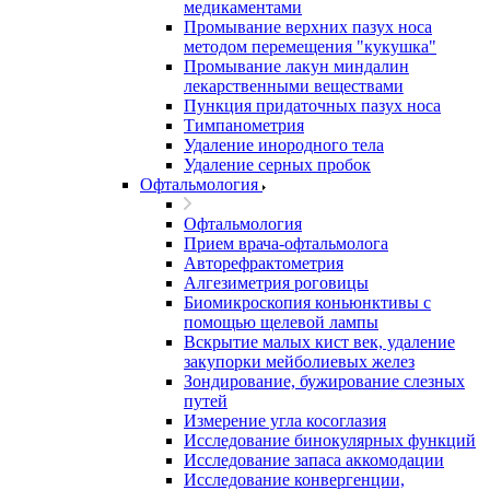
медикаментами
Промывание верхних пазух носа
методом перемещения "кукушка"
Промывание лакун миндалин
лекарственными веществами
Пункция придаточных пазух носа
Тимпанометрия
Удаление инородного тела
Удаление серных пробок
Офтальмология
Офтальмология
Прием врача-офтальмолога
Авторефрактометрия
Алгезиметрия роговицы
Биомикроскопия коньюнктивы с
помощью щелевой лампы
Вскрытие малых кист век, удаление
закупорки мейболиевых желез
Зондирование, бужирование слезных
путей
Измерение угла косоглазия
Исследование бинокулярных функций
Исследование запаса аккомодации
Исследование конвергенции,