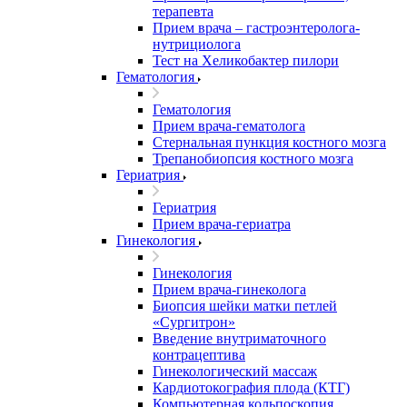
терапевта
Прием врача – гастроэнтеролога-
нутрициолога
Тест на Хеликобактер пилори
Гематология
Гематология
Прием врача-гематолога
Стернальная пункция костного мозга
Трепанобиопсия костного мозга
Гериатрия
Гериатрия
Прием врача-гериатра
Гинекология
Гинекология
Прием врача-гинеколога
Биопсия шейки матки петлей
«Сургитрон»
Введение внутриматочного
контрацептива
Гинекологический массаж
Кардиотокография плода (КТГ)
Компьютерная кольпоскопия