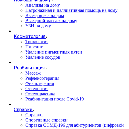
Анализы на дому
Патронажная и паллиативная помощь на дому
Выезд врача на дом
Выездной массаж на дому
УЗИ на дому
Косметология
Трихология
Пирсинг
Удаление пигментных пятен
Удаление сосудов
Реабилитация
Массаж
Рефлексотерапия
Физиотерапия
Остеопатия
Остеопрактика
Реабилитация после Covid-19
Справки
Справки
Спортивные справки
Справка СЭМД‑196 для абитуриентов (цифровой