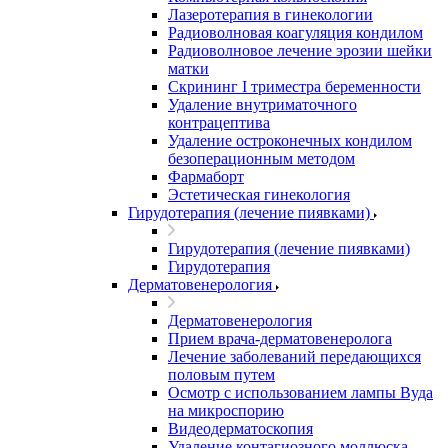
Лазеротерапия в гинекологии
Радиоволновая коагуляция кондилом
Радиоволновое лечение эрозии шейки
матки
Скрининг I триместра беременности
Удаление внутриматочного
контрацептива
Удаление остроконечных кондилом
безоперационным методом
Фармаборт
Эстетическая гинекология
Гирудотерапия (лечение пиявками)
Гирудотерапия (лечение пиявками)
Гирудотерапия
Дерматовенерология
Дерматовенерология
Прием врача-дерматовенеролога
Лечение заболеваний передающихся
половым путем
Осмотр с использованием лампы Вуда
на микроспорию
Видеодерматоскопия
Удаление контагиозного моллюска