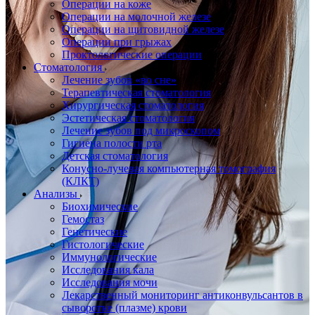
Операции на коже
Операции на молочной железе
Операции на щитовидной железе
Операции при грыжах
Проктологические операции
Стоматология
Лечение зубов «во сне»
Терапевтическая стоматология
Хирургическая стоматология
Эстетическая стоматология
Лечение зубов под микроскопом
Гигиена полости рта
Детская стоматология
Конусно-лучевая компьютерная томография
(КЛКТ)
Анализы
Биохимические
Гемостаз
Генетические
Гистологические
Иммунологические
Исследования кала
Исследования мочи
Лекарственный мониторинг антиконвульсантов в
сыворотке (плазме) крови