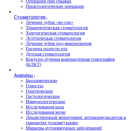
Операции при грыжах
Проктологические операции
Стоматология
Лечение зубов «во сне»
Терапевтическая стоматология
Хирургическая стоматология
Эстетическая стоматология
Лечение зубов под микроскопом
Гигиена полости рта
Детская стоматология
Конусно-лучевая компьютерная томография
(КЛКТ)
Анализы
Биохимические
Гемостаз
Генетические
Гистологические
Иммунологические
Исследования кала
Исследования мочи
Лекарственный мониторинг антиконвульсантов в
сыворотке (плазме) крови
Маркеры аутоиммунных заболеваний