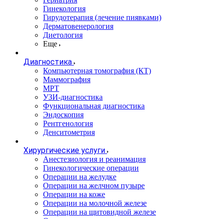
Гинекология
Гирудотерапия (лечение пиявками)
Дерматовенерология
Диетология
Еще
Диагностика
Компьютерная томография (КТ)
Маммография
МРТ
УЗИ-диагностика
Функциональная диагностика
Эндоскопия
Рентгенология
Денситометрия
Хирургические услуги
Анестезиология и реанимация
Гинекологические операции
Операции на желудке
Операции на желчном пузыре
Операции на коже
Операции на молочной железе
Операции на щитовидной железе