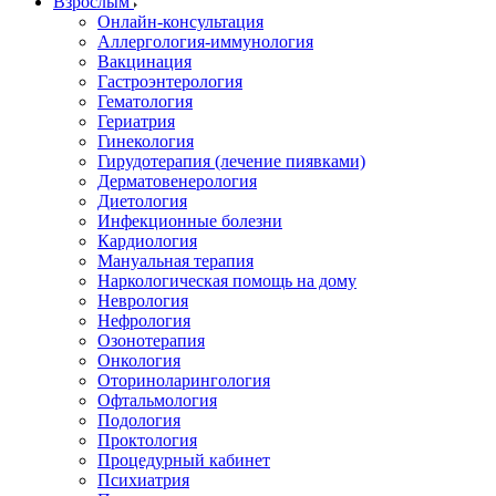
Взрослым
Онлайн-консультация
Аллергология-иммунология
Вакцинация
Гастроэнтерология
Гематология
Гериатрия
Гинекология
Гирудотерапия (лечение пиявками)
Дерматовенерология
Диетология
Инфекционные болезни
Кардиология
Мануальная терапия
Наркологическая помощь на дому
Неврология
Нефрология
Озонотерапия
Онкология
Оториноларингология
Офтальмология
Подология
Проктология
Процедурный кабинет
Психиатрия