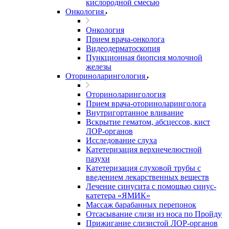
кислородной смесью
Онкология
Онкология
Прием врача-онколога
Видеодерматоскопия
Пункционная биопсия молочной
железы
Оториноларингология
Оториноларингология
Прием врача-оториноларинголога
Внутригортанное вливание
Вскрытие гематом, абсцессов, кист
ЛОР-органов
Исследование слуха
Катетеризация верхнечелюстной
пазухи
Катетеризация слуховой трубы с
введением лекарственных веществ
Лечение синусита с помощью синус-
катетера «ЯМИК»
Массаж барабанных перепонок
Отсасывание слизи из носа по Пройду
Прижигание слизистой ЛОР-органов