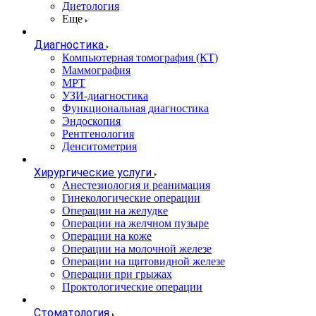
Диетология
Еще
Диагностика
Компьютерная томография (КТ)
Маммография
МРТ
УЗИ-диагностика
Функциональная диагностика
Эндоскопия
Рентгенология
Денситометрия
Хирургические услуги
Анестезиология и реанимация
Гинекологические операции
Операции на желудке
Операции на желчном пузыре
Операции на коже
Операции на молочной железе
Операции на щитовидной железе
Операции при грыжах
Проктологические операции
Стоматология