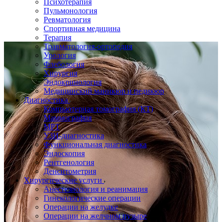
Психотерапия
Пульмонология
Ревматология
Спортивная медицина
Терапия
Травматология-ортопедия
Урология
Флебология
Хирургия
Эндокринология
Медицинский маникюр и педикюр
Диагностика
Компьютерная томография (КТ)
Маммография
МРТ
УЗИ-диагностика
Функциональная диагностика
Эндоскопия
Рентгенология
Денситометрия
Хирургические услуги
Анестезиология и реанимация
Гинекологические операции
Операции на желудке
Операции на желчном пузыре