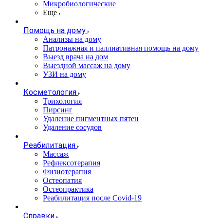
Микробиологические
Еще
Помощь на дому
Анализы на дому
Патронажная и паллиативная помощь на дому
Выезд врача на дом
Выездной массаж на дому
УЗИ на дому
Косметология
Трихология
Пирсинг
Удаление пигментных пятен
Удаление сосудов
Реабилитация
Массаж
Рефлексотерапия
Физиотерапия
Остеопатия
Остеопрактика
Реабилитация после Covid-19
Справки