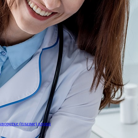
)
воротке (плазме) крови