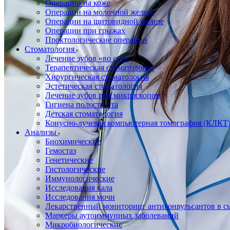
Операции на коже
Операции на молочной железе
Операции на щитовидной железе
Операции при грыжах
Проктологические операции
Стоматология
Лечение зубов «во сне»
Терапевтическая стоматология
Хирургическая стоматология
Эстетическая стоматология
Лечение зубов под микроскопом
Гигиена полости рта
Детская стоматология
Конусно-лучевая компьютерная томография (КЛКТ
Анализы
Биохимические
Гемостаз
Генетические
Гистологические
Иммунологические
Исследования кала
Исследования мочи
Лекарственный мониторинг антиконвульсантов в сы
Маркеры аутоиммунных заболеваний
Микробиологические