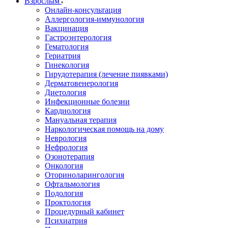
Взрослым
Онлайн-консультация
Аллергология-иммунология
Вакцинация
Гастроэнтерология
Гематология
Гериатрия
Гинекология
Гирудотерапия (лечение пиявками)
Дерматовенерология
Диетология
Инфекционные болезни
Кардиология
Мануальная терапия
Наркологическая помощь на дому
Неврология
Нефрология
Озонотерапия
Онкология
Оториноларингология
Офтальмология
Подология
Проктология
Процедурный кабинет
Психиатрия