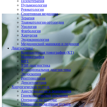
Психотерапия
Пульмонология
Ревматология
Спортивная медицина
Терапия
Травматология-ортопедия
Урология
Флебология
Хирургия
Эндокринология
Медицинский маникюр и педикюр
Диагностика
Компьютерная томография (КТ)
Маммография
МРТ
УЗИ-диагностика
Функциональная диагностика
Эндоскопия
Рентгенология
Денситометрия
Хирургические услуги
Анестезиология и реанимация
Гинекологические операции
Операции на желудке
Операции на желчном пузыре