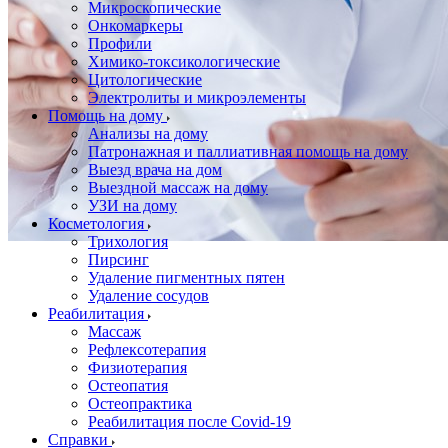
Микроскопические
Онкомаркеры
Профили
Химико-токсикологические
Цитологические
Электролиты и микроэлементы
Помощь на дому
Анализы на дому
Патронажная и паллиативная помощь на дому
Выезд врача на дом
Выездной массаж на дому
УЗИ на дому
Косметология
Трихология
Пирсинг
Удаление пигментных пятен
Удаление сосудов
Реабилитация
Массаж
Рефлексотерапия
Физиотерапия
Остеопатия
Остеопрактика
Реабилитация после Covid-19
Справки