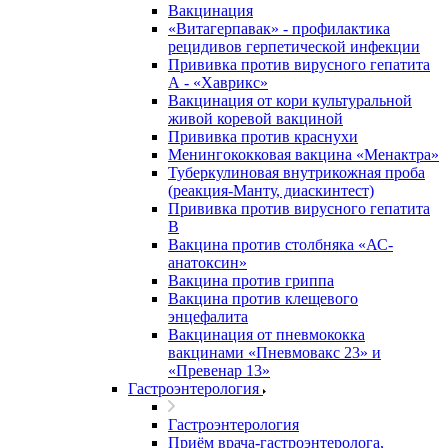
Вакцинация
«Витагерпавак» - профилактика
рецидивов герпетической инфекции
Прививка против вирусного гепатита
А - «Хаврикс»
Вакцинация от кори культуральной
живой коревой вакциной
Прививка против краснухи
Менингококковая вакцина «Менактра»
Туберкулиновая внутрикожная проба
(реакция-Манту, диаскинтест)
Прививка против вирусного гепатита
В
Вакцина против столбняка «АС-
анатоксин»
Вакцина против гриппа
Вакцина против клещевого
энцефалита
Вакцинация от пневмококка
вакцинами «Пневмовакс 23» и
«Превенар 13»
Гастроэнтерология
Гастроэнтерология
Приём врача-гастроэнтеролога,