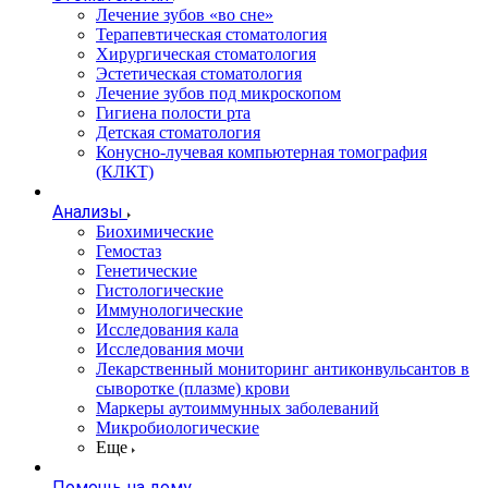
Лечение зубов «во сне»
Терапевтическая стоматология
Хирургическая стоматология
Эстетическая стоматология
Лечение зубов под микроскопом
Гигиена полости рта
Детская стоматология
Конусно-лучевая компьютерная томография
(КЛКТ)
Анализы
Биохимические
Гемостаз
Генетические
Гистологические
Иммунологические
Исследования кала
Исследования мочи
Лекарственный мониторинг антиконвульсантов в
сыворотке (плазме) крови
Маркеры аутоиммунных заболеваний
Микробиологические
Еще
Помощь на дому