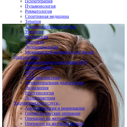
Психотерапия
Пульмонология
Ревматология
Спортивная медицина
Терапия
Травматология-ортопедия
Урология
Флебология
Хирургия
Эндокринология
Медицинский маникюр и педикюр
Диагностика
Компьютерная томография (КТ)
Маммография
МРТ
УЗИ-диагностика
Функциональная диагностика
Эндоскопия
Рентгенология
Денситометрия
Хирургические услуги
Анестезиология и реанимация
Гинекологические операции
Операции на желудке
Операции на желчном пузыре