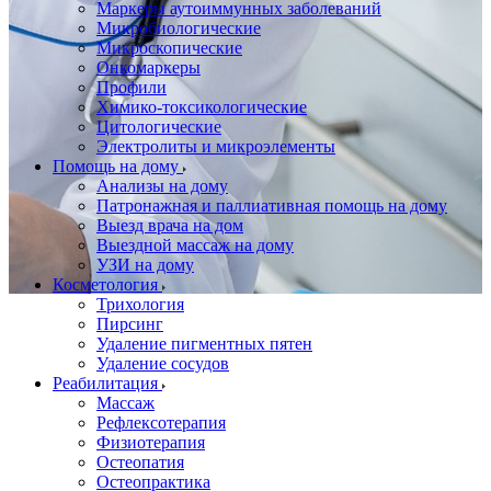
Маркеры аутоиммунных заболеваний
Микробиологические
Микроскопические
Онкомаркеры
Профили
Химико-токсикологические
Цитологические
Электролиты и микроэлементы
Помощь на дому
Анализы на дому
Патронажная и паллиативная помощь на дому
Выезд врача на дом
Выездной массаж на дому
УЗИ на дому
Косметология
Трихология
Пирсинг
Удаление пигментных пятен
Удаление сосудов
Реабилитация
Массаж
Рефлексотерапия
Физиотерапия
Остеопатия
Остеопрактика