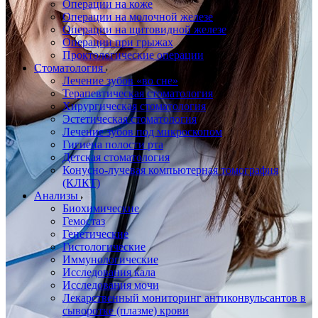
Операции на коже
Операции на молочной железе
Операции на щитовидной железе
Операции при грыжах
Проктологические операции
Стоматология
Лечение зубов «во сне»
Терапевтическая стоматология
Хирургическая стоматология
Эстетическая стоматология
Лечение зубов под микроскопом
Гигиена полости рта
Детская стоматология
Конусно-лучевая компьютерная томография
(КЛКТ)
Анализы
Биохимические
Гемостаз
Генетические
Гистологические
Иммунологические
Исследования кала
Исследования мочи
Лекарственный мониторинг антиконвульсантов в
сыворотке (плазме) крови