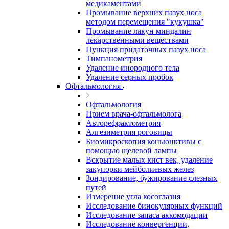
медикаментами
Промывание верхних пазух носа
методом перемещения "кукушка"
Промывание лакун миндалин
лекарственными веществами
Пункция придаточных пазух носа
Тимпанометрия
Удаление инородного тела
Удаление серных пробок
Офтальмология
Офтальмология
Прием врача-офтальмолога
Авторефрактометрия
Алгезиметрия роговицы
Биомикроскопия коньюнктивы с
помощью щелевой лампы
Вскрытие малых кист век, удаление
закупорки мейболиевых желез
Зондирование, бужирование слезных
путей
Измерение угла косоглазия
Исследование бинокулярных функций
Исследование запаса аккомодации
Исследование конвергенции,