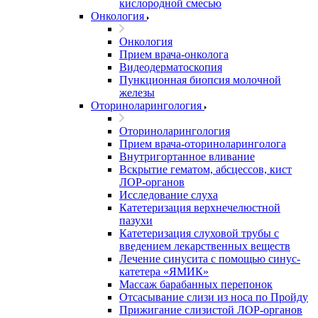
кислородной смесью
Онкология
Онкология
Прием врача-онколога
Видеодерматоскопия
Пункционная биопсия молочной
железы
Оториноларингология
Оториноларингология
Прием врача-оториноларинголога
Внутригортанное вливание
Вскрытие гематом, абсцессов, кист
ЛОР-органов
Исследование слуха
Катетеризация верхнечелюстной
пазухи
Катетеризация слуховой трубы с
введением лекарственных веществ
Лечение синусита с помощью синус-
катетера «ЯМИК»
Массаж барабанных перепонок
Отсасывание слизи из носа по Пройду
Прижигание слизистой ЛОР-органов