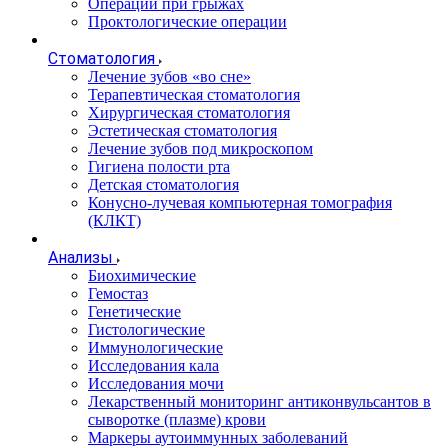
Операции при грыжах
Проктологические операции
Стоматология
Лечение зубов «во сне»
Терапевтическая стоматология
Хирургическая стоматология
Эстетическая стоматология
Лечение зубов под микроскопом
Гигиена полости рта
Детская стоматология
Конусно-лучевая компьютерная томография
(КЛКТ)
Анализы
Биохимические
Гемостаз
Генетические
Гистологические
Иммунологические
Исследования кала
Исследования мочи
Лекарственный мониторинг антиконвульсантов в
сыворотке (плазме) крови
Маркеры аутоиммунных заболеваний