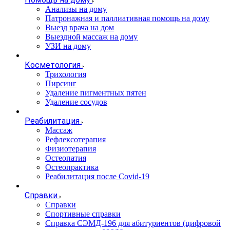
Анализы на дому
Патронажная и паллиативная помощь на дому
Выезд врача на дом
Выездной массаж на дому
УЗИ на дому
Косметология
Трихология
Пирсинг
Удаление пигментных пятен
Удаление сосудов
Реабилитация
Массаж
Рефлексотерапия
Физиотерапия
Остеопатия
Остеопрактика
Реабилитация после Covid-19
Справки
Справки
Спортивные справки
Справка СЭМД‑196 для абитуриентов (цифровой