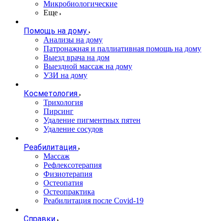
Микробиологические
Еще
Помощь на дому
Анализы на дому
Патронажная и паллиативная помощь на дому
Выезд врача на дом
Выездной массаж на дому
УЗИ на дому
Косметология
Трихология
Пирсинг
Удаление пигментных пятен
Удаление сосудов
Реабилитация
Массаж
Рефлексотерапия
Физиотерапия
Остеопатия
Остеопрактика
Реабилитация после Covid-19
Справки