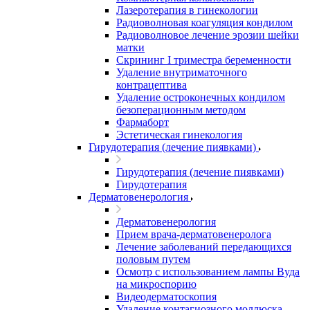
Лазеротерапия в гинекологии
Радиоволновая коагуляция кондилом
Радиоволновое лечение эрозии шейки
матки
Скрининг I триместра беременности
Удаление внутриматочного
контрацептива
Удаление остроконечных кондилом
безоперационным методом
Фармаборт
Эстетическая гинекология
Гирудотерапия (лечение пиявками)
Гирудотерапия (лечение пиявками)
Гирудотерапия
Дерматовенерология
Дерматовенерология
Прием врача-дерматовенеролога
Лечение заболеваний передающихся
половым путем
Осмотр с использованием лампы Вуда
на микроспорию
Видеодерматоскопия
Удаление контагиозного моллюска