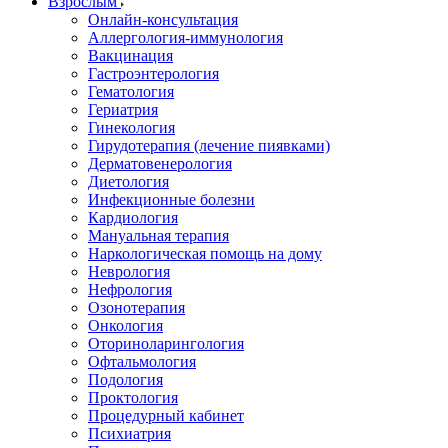
Взрослым
Онлайн-консультация
Аллергология-иммунология
Вакцинация
Гастроэнтерология
Гематология
Гериатрия
Гинекология
Гирудотерапия (лечение пиявками)
Дерматовенерология
Диетология
Инфекционные болезни
Кардиология
Мануальная терапия
Наркологическая помощь на дому
Неврология
Нефрология
Озонотерапия
Онкология
Оториноларингология
Офтальмология
Подология
Проктология
Процедурный кабинет
Психиатрия