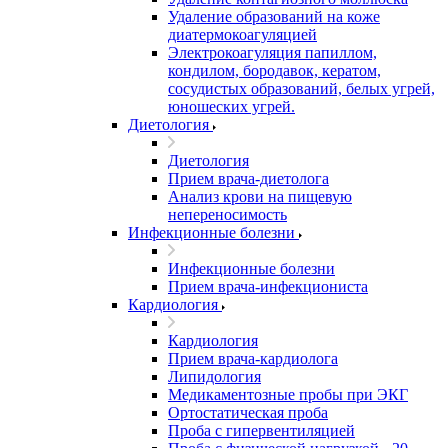
Удаление образований на коже
диатермокоагуляцией
Электрокоагуляция папиллом,
кондилом, бородавок, кератом,
сосудистых образований, белых угрей,
юношеских угрей.
Диетология
Диетология
Прием врача-диетолога
Анализ крови на пищевую
непереносимость
Инфекционные болезни
Инфекционные болезни
Прием врача-инфекциониста
Кардиология
Кардиология
Прием врача-кардиолога
Липидология
Медикаментозные пробы при ЭКГ
Ортостатическая проба
Проба с гипервентиляцией