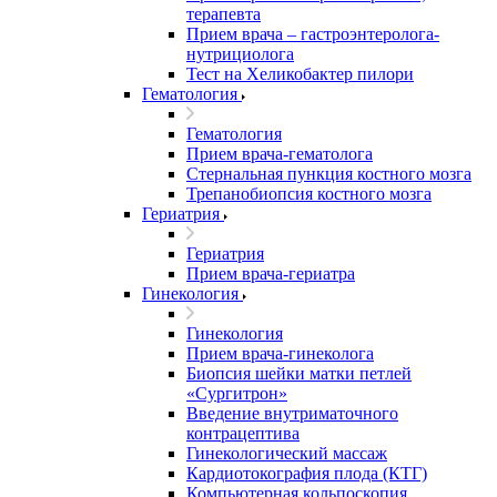
терапевта
Прием врача – гастроэнтеролога-
нутрициолога
Тест на Хеликобактер пилори
Гематология
Гематология
Прием врача-гематолога
Стернальная пункция костного мозга
Трепанобиопсия костного мозга
Гериатрия
Гериатрия
Прием врача-гериатра
Гинекология
Гинекология
Прием врача-гинеколога
Биопсия шейки матки петлей
«Сургитрон»
Введение внутриматочного
контрацептива
Гинекологический массаж
Кардиотокография плода (КТГ)
Компьютерная кольпоскопия