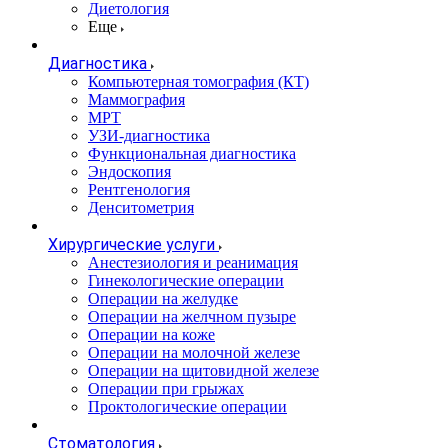
Диетология
Еще
Диагностика
Компьютерная томография (КТ)
Маммография
МРТ
УЗИ-диагностика
Функциональная диагностика
Эндоскопия
Рентгенология
Денситометрия
Хирургические услуги
Анестезиология и реанимация
Гинекологические операции
Операции на желудке
Операции на желчном пузыре
Операции на коже
Операции на молочной железе
Операции на щитовидной железе
Операции при грыжах
Проктологические операции
Стоматология