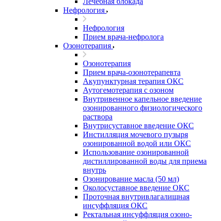
Лечебная блокада
Нефрология
Нефрология
Прием врача-нефролога
Озонотерапия
Озонотерапия
Прием врача-озонотерапевта
Акупунктурная терапия ОКС
Аутогемотерапия с озоном
Внутривенное капельное введение
озонированного физиологического
раствора
Внутрисуставное введение ОКС
Инстилляция мочевого пузыря
озонированной водой или ОКС
Использование озонированной
дистиллированной воды для приема
внутрь
Озонирование масла (50 мл)
Околосуставное введение ОКС
Проточная внутривлагалищная
инсуффляция ОКС
Ректальная инсуффляция озоно-