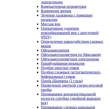
дивергенции
Компьютерная периметрия
Коррекция зрения
Лечение халязиона с помощью
инъекции
Массаж век
Оперативное удаление
новообразований век с анестезией
(РПУ)
Определение равнодействия глазных
мышц
Офтальмоскопия
Офтальмотонометрия по Маклакову
Офтальмотонометрия электронная
Парабульбарная инъекция
Подбор простых очков
Подбор сложных (астигматических,
бифокальных) очков
Проба Ширмера (2 глаза)
Проведение цветной слезно-носовой
пробы
Промывание конъюнктивальной
полости струйно (двойной выворот
век)
Промывание слезных канальцев