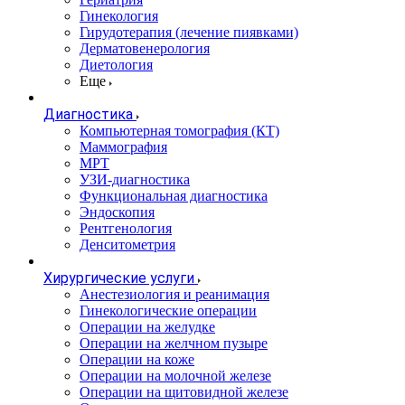
Гинекология
Гирудотерапия (лечение пиявками)
Дерматовенерология
Диетология
Еще
Диагностика
Компьютерная томография (КТ)
Маммография
МРТ
УЗИ-диагностика
Функциональная диагностика
Эндоскопия
Рентгенология
Денситометрия
Хирургические услуги
Анестезиология и реанимация
Гинекологические операции
Операции на желудке
Операции на желчном пузыре
Операции на коже
Операции на молочной железе
Операции на щитовидной железе