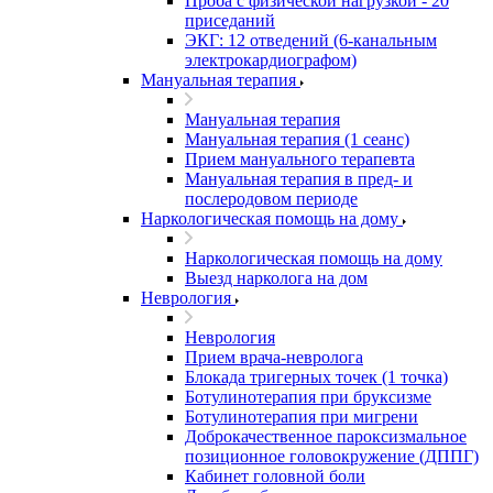
Проба с физической нагрузкой - 20
приседаний
ЭКГ: 12 отведений (6-канальным
электрокардиографом)
Мануальная терапия
Мануальная терапия
Мануальная терапия (1 сеанс)
Прием мануального терапевта
Мануальная терапия в пред- и
послеродовом периоде
Наркологическая помощь на дому
Наркологическая помощь на дому
Выезд нарколога на дом
Неврология
Неврология
Прием врача-невролога
Блокада тригерных точек (1 точка)
Ботулинотерапия при бруксизме
Ботулинотерапия при мигрени
Доброкачественное пароксизмальное
позиционное головокружение (ДППГ)
Кабинет головной боли