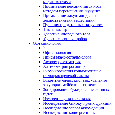
медикаментами
Промывание верхних пазух носа
методом перемещения "кукушка"
Промывание лакун миндалин
лекарственными веществами
Пункция придаточных пазух носа
Тимпанометрия
Удаление инородного тела
Удаление серных пробок
Офтальмология
Офтальмология
Прием врача-офтальмолога
Авторефрактометрия
Алгезиметрия роговицы
Биомикроскопия коньюнктивы с
помощью щелевой лампы
Вскрытие малых кист век, удаление
закупорки мейболиевых желез
Зондирование, бужирование слезных
путей
Измерение угла косоглазия
Исследование бинокулярных функций
Исследование запаса аккомодации
Исследование конвергенции,