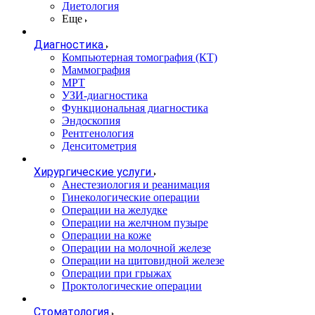
Диетология
Еще
Диагностика
Компьютерная томография (КТ)
Маммография
МРТ
УЗИ-диагностика
Функциональная диагностика
Эндоскопия
Рентгенология
Денситометрия
Хирургические услуги
Анестезиология и реанимация
Гинекологические операции
Операции на желудке
Операции на желчном пузыре
Операции на коже
Операции на молочной железе
Операции на щитовидной железе
Операции при грыжах
Проктологические операции
Стоматология