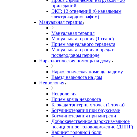
Проба с физической нагрузкой - 20
приседаний
ЭКГ: 12 отведений (6-канальным
электрокардиографом)
Мануальная терапия
Мануальная терапия
Мануальная терапия (1 сеанс)
Прием мануального терапевта
Мануальная терапия в пред- и
послеродовом периоде
Наркологическая помощь на дому
Наркологическая помощь на дому
Выезд нарколога на дом
Неврология
Неврология
Прием врача-невролога
Блокада тригерных точек (1 точка)
Ботулинотерапия при бруксизме
Ботулинотерапия при мигрени
Доброкачественное пароксизмальное
позиционное головокружение (ДППГ)
Кабинет головной боли