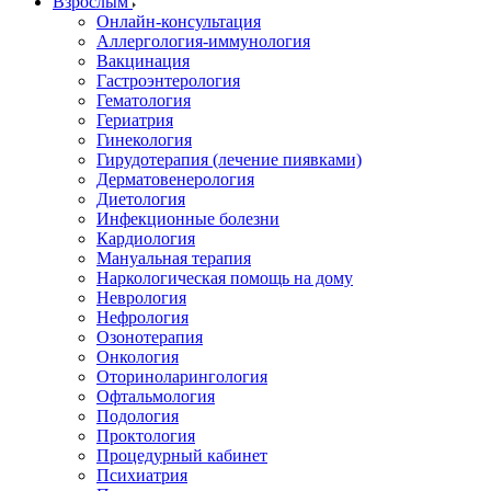
Взрослым
Онлайн-консультация
Аллергология-иммунология
Вакцинация
Гастроэнтерология
Гематология
Гериатрия
Гинекология
Гирудотерапия (лечение пиявками)
Дерматовенерология
Диетология
Инфекционные болезни
Кардиология
Мануальная терапия
Наркологическая помощь на дому
Неврология
Нефрология
Озонотерапия
Онкология
Оториноларингология
Офтальмология
Подология
Проктология
Процедурный кабинет
Психиатрия