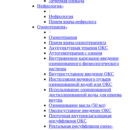
Лечебная блокада
Нефрология
Нефрология
Прием врача-нефролога
Озонотерапия
Озонотерапия
Прием врача-озонотерапевта
Акупунктурная терапия ОКС
Аутогемотерапия с озоном
Внутривенное капельное введение
озонированного физиологического
раствора
Внутрисуставное введение ОКС
Инстилляция мочевого пузыря
озонированной водой или ОКС
Использование озонированной
дистиллированной воды для приема
внутрь
Озонирование масла (50 мл)
Околосуставное введение ОКС
Проточная внутривлагалищная
инсуффляция ОКС
Ректальная инсуффляция озоно-