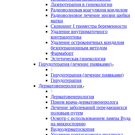
Лазеротерапия в гинекологии
Радиоволновая коагуляция кондилом
Радиоволновое лечение эрозии шейки
матки
Скрининг I триместра беременности
Удаление внутриматочного
контрацептива
Удаление остроконечных кондилом
безоперационным методом
Фармаборт
Эстетическая гинекология
Гирудотерапия (лечение пиявками)
Гирудотерапия (лечение пиявками)
Гирудотерапия
Дерматовенерология
Дерматовенерология
Прием врача-дерматовенеролога
Лечение заболеваний передающихся
половым путем
Осмотр с использованием лампы Вуда
на микроспорию
Видеодерматоскопия
Удаление контагиозного моллюска