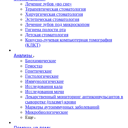
Лечение зубов «во сне»
Терапевтическая стоматология
Хирургическая стоматология
Эстетическая стоматология
Лечение зубов под микроскопом
Гигиена полости рта
Детская стоматология
Конусно-лучевая компьютерная томография
(КЛКТ)
Анализы
Биохимические
Гемостаз
Генетические
Гистологические
Иммунологические
Исследования кала
Исследования мочи
Лекарственный мониторинг антиконвульсантов в
сыворотке (плазме) крови
Маркеры аутоиммунных заболеваний
Микробиологические
Еще
Помощь на дому