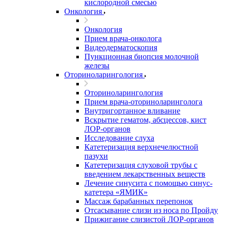
кислородной смесью
Онкология
Онкология
Прием врача-онколога
Видеодерматоскопия
Пункционная биопсия молочной
железы
Оториноларингология
Оториноларингология
Прием врача-оториноларинголога
Внутригортанное вливание
Вскрытие гематом, абсцессов, кист
ЛОР-органов
Исследование слуха
Катетеризация верхнечелюстной
пазухи
Катетеризация слуховой трубы с
введением лекарственных веществ
Лечение синусита с помощью синус-
катетера «ЯМИК»
Массаж барабанных перепонок
Отсасывание слизи из носа по Пройду
Прижигание слизистой ЛОР-органов