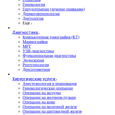
Гинекология
Гирудотерапия (лечение пиявками)
Дерматовенерология
Диетология
Еще
Диагностика
Компьютерная томография (КТ)
Маммография
МРТ
УЗИ-диагностика
Функциональная диагностика
Эндоскопия
Рентгенология
Денситометрия
Хирургические услуги
Анестезиология и реанимация
Гинекологические операции
Операции на желудке
Операции на желчном пузыре
Операции на коже
Операции на молочной железе
Операции на щитовидной железе