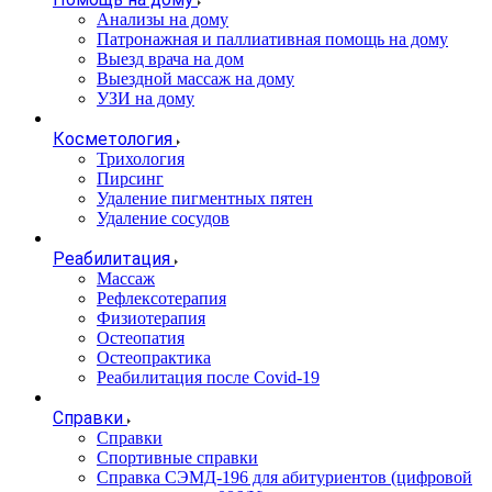
Анализы на дому
Патронажная и паллиативная помощь на дому
Выезд врача на дом
Выездной массаж на дому
УЗИ на дому
Косметология
Трихология
Пирсинг
Удаление пигментных пятен
Удаление сосудов
Реабилитация
Массаж
Рефлексотерапия
Физиотерапия
Остеопатия
Остеопрактика
Реабилитация после Covid-19
Справки
Справки
Спортивные справки
Справка СЭМД‑196 для абитуриентов (цифровой