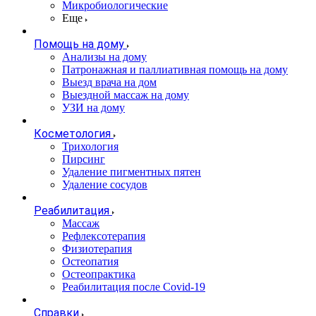
Микробиологические
Еще
Помощь на дому
Анализы на дому
Патронажная и паллиативная помощь на дому
Выезд врача на дом
Выездной массаж на дому
УЗИ на дому
Косметология
Трихология
Пирсинг
Удаление пигментных пятен
Удаление сосудов
Реабилитация
Массаж
Рефлексотерапия
Физиотерапия
Остеопатия
Остеопрактика
Реабилитация после Covid-19
Справки