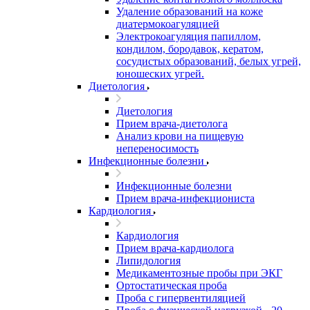
Удаление образований на коже
диатермокоагуляцией
Электрокоагуляция папиллом,
кондилом, бородавок, кератом,
сосудистых образований, белых угрей,
юношеских угрей.
Диетология
Диетология
Прием врача-диетолога
Анализ крови на пищевую
непереносимость
Инфекционные болезни
Инфекционные болезни
Прием врача-инфекциониста
Кардиология
Кардиология
Прием врача-кардиолога
Липидология
Медикаментозные пробы при ЭКГ
Ортостатическая проба
Проба с гипервентиляцией