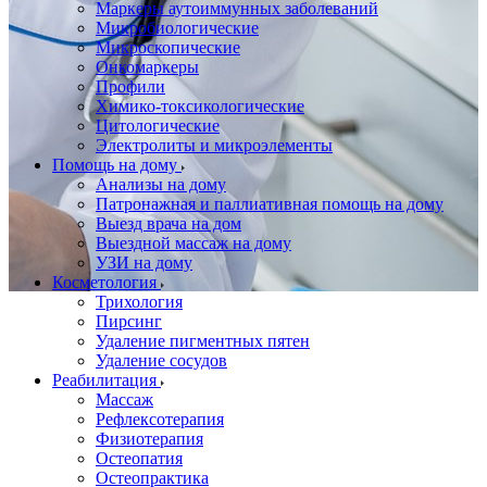
Маркеры аутоиммунных заболеваний
Микробиологические
Микроскопические
Онкомаркеры
Профили
Химико-токсикологические
Цитологические
Электролиты и микроэлементы
Помощь на дому
Анализы на дому
Патронажная и паллиативная помощь на дому
Выезд врача на дом
Выездной массаж на дому
УЗИ на дому
Косметология
Трихология
Пирсинг
Удаление пигментных пятен
Удаление сосудов
Реабилитация
Массаж
Рефлексотерапия
Физиотерапия
Остеопатия
Остеопрактика