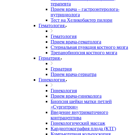
терапевта
Прием врача – гастроэнтеролога-
нутрициолога
Тест на Хеликобактер пилори
Гематология
Гематология
Прием врача-гематолога
Стернальная пункция костного мозга
Трепанобиопсия костного мозга
Гериатрия
Гериатрия
Прием врача-гериатра
Гинекология
Гинекология
Прием врача-гинеколога
Биопсия шейки матки петлей
«Сургитрон»
Введение внутриматочного
контрацептива
Гинекологический массаж
Кардиотокография плода (КТГ)
Компьютерная кольпоскопия