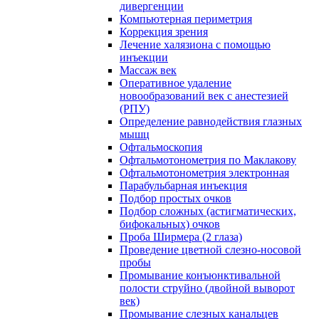
дивергенции
Компьютерная периметрия
Коррекция зрения
Лечение халязиона с помощью
инъекции
Массаж век
Оперативное удаление
новообразований век с анестезией
(РПУ)
Определение равнодействия глазных
мышц
Офтальмоскопия
Офтальмотонометрия по Маклакову
Офтальмотонометрия электронная
Парабульбарная инъекция
Подбор простых очков
Подбор сложных (астигматических,
бифокальных) очков
Проба Ширмера (2 глаза)
Проведение цветной слезно-носовой
пробы
Промывание конъюнктивальной
полости струйно (двойной выворот
век)
Промывание слезных канальцев