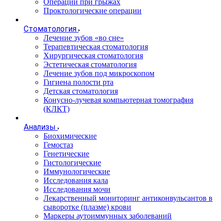
Операции при грыжах
Проктологические операции
Стоматология
Лечение зубов «во сне»
Терапевтическая стоматология
Хирургическая стоматология
Эстетическая стоматология
Лечение зубов под микроскопом
Гигиена полости рта
Детская стоматология
Конусно-лучевая компьютерная томография
(КЛКТ)
Анализы
Биохимические
Гемостаз
Генетические
Гистологические
Иммунологические
Исследования кала
Исследования мочи
Лекарственный мониторинг антиконвульсантов в
сыворотке (плазме) крови
Маркеры аутоиммунных заболеваний