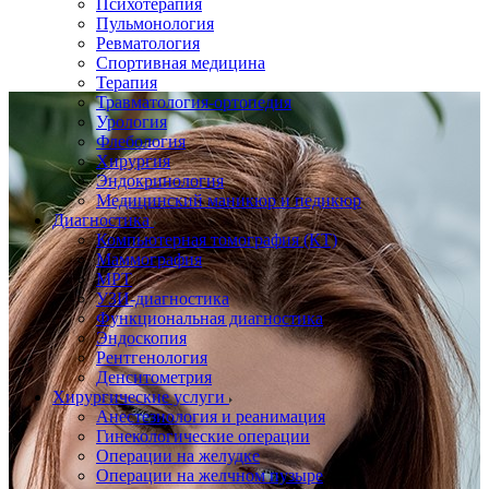
Психотерапия
Пульмонология
Ревматология
Спортивная медицина
Терапия
Травматология-ортопедия
Урология
Флебология
Хирургия
Эндокринология
Медицинский маникюр и педикюр
Диагностика
Компьютерная томография (КТ)
Маммография
МРТ
УЗИ-диагностика
Функциональная диагностика
Эндоскопия
Рентгенология
Денситометрия
Хирургические услуги
Анестезиология и реанимация
Гинекологические операции
Операции на желудке
Операции на желчном пузыре