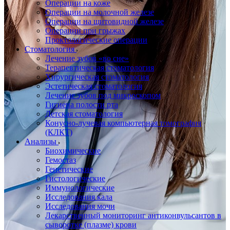
Операции на коже
Операции на молочной железе
Операции на щитовидной железе
Операции при грыжах
Проктологические операции
Стоматология
Лечение зубов «во сне»
Терапевтическая стоматология
Хирургическая стоматология
Эстетическая стоматология
Лечение зубов под микроскопом
Гигиена полости рта
Детская стоматология
Конусно-лучевая компьютерная томография
(КЛКТ)
Анализы
Биохимические
Гемостаз
Генетические
Гистологические
Иммунологические
Исследования кала
Исследования мочи
Лекарственный мониторинг антиконвульсантов в
сыворотке (плазме) крови