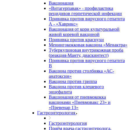
Вакцинация
«Витагерпавак» - профилактика
рецидивов герпетической инфекции
Прививка против вирусного гепатита
А - «Хаврикс»
Вакцинация от кори культуральной
живой коревой вакциной
Прививка против краснухи
Менингококковая вакцина «Менактра»
Туберкулиновая внутрикожная проба
(реакция-Манту, диаскинтест)
Прививка против вирусного гепатита
В
Вакцина против столбняка «АС-
анатоксин»
Вакцина против гриппа
Вакцина против клещевого
энцефалита
Вакцинация от пневмококка
вакцинами «Пневмовакс 23» и
«Превенар 13»
Гастроэнтерология
Гастроэнтерология
Приём врача-гастроэнтеролога,