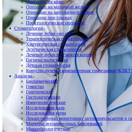
Операции на коже
Операции на молочной железе
Операции на щитовидной железе
Операции при грыжах
Проктологические операции
Стоматология
Лечение зубов «во сне»
Терапевтическая стоматология
Хирургическая стоматология
Эстетическая стоматология
Лечение зубов под микроскопом
Гигиена полости рта
Детская стоматология
Конусно-лучевая компьютерная томография (КЛКТ
Анализы
Биохимические
Гемостаз
Генетические
Гистологические
Иммунологические
Исследования кала
Исследования мочи
Лекарственный мониторинг антиконвульсантов в сы
Маркеры аутоиммунных заболеваний
Микробиологические