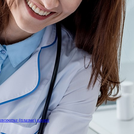
)
воротке (плазме) крови