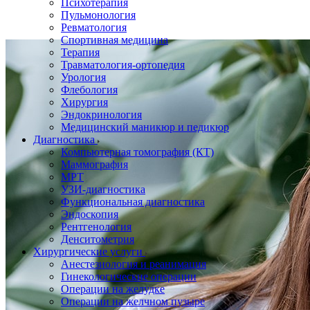
Психотерапия
Пульмонология
Ревматология
Спортивная медицина
Терапия
Травматология-ортопедия
Урология
Флебология
Хирургия
Эндокринология
Медицинский маникюр и педикюр
Диагностика
Компьютерная томография (КТ)
Маммография
МРТ
УЗИ-диагностика
Функциональная диагностика
Эндоскопия
Рентгенология
Денситометрия
Хирургические услуги
Анестезиология и реанимация
Гинекологические операции
Операции на желудке
Операции на желчном пузыре