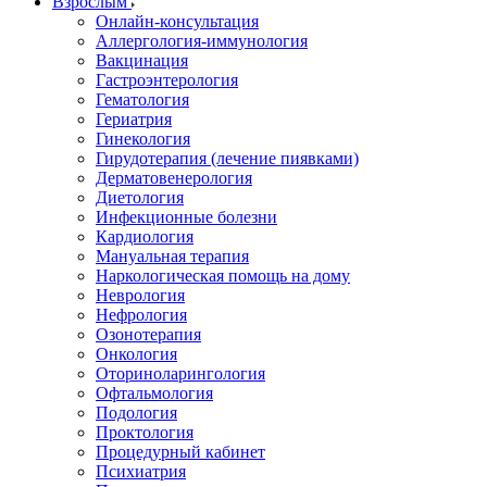
Взрослым
Онлайн-консультация
Аллергология-иммунология
Вакцинация
Гастроэнтерология
Гематология
Гериатрия
Гинекология
Гирудотерапия (лечение пиявками)
Дерматовенерология
Диетология
Инфекционные болезни
Кардиология
Мануальная терапия
Наркологическая помощь на дому
Неврология
Нефрология
Озонотерапия
Онкология
Оториноларингология
Офтальмология
Подология
Проктология
Процедурный кабинет
Психиатрия