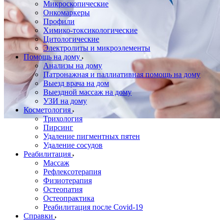
Микроскопические
Онкомаркеры
Профили
Химико-токсикологические
Цитологические
Электролиты и микроэлементы
Помощь на дому
Анализы на дому
Патронажная и паллиативная помощь на дому
Выезд врача на дом
Выездной массаж на дому
УЗИ на дому
Косметология
Трихология
Пирсинг
Удаление пигментных пятен
Удаление сосудов
Реабилитация
Массаж
Рефлексотерапия
Физиотерапия
Остеопатия
Остеопрактика
Реабилитация после Covid-19
Справки