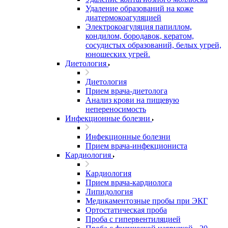
Удаление образований на коже
диатермокоагуляцией
Электрокоагуляция папиллом,
кондилом, бородавок, кератом,
сосудистых образований, белых угрей,
юношеских угрей.
Диетология
Диетология
Прием врача-диетолога
Анализ крови на пищевую
непереносимость
Инфекционные болезни
Инфекционные болезни
Прием врача-инфекциониста
Кардиология
Кардиология
Прием врача-кардиолога
Липидология
Медикаментозные пробы при ЭКГ
Ортостатическая проба
Проба с гипервентиляцией