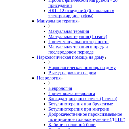
Проба с физической нагрузкой - 20
приседаний
ЭКГ: 12 отведений (6-канальным
электрокардиографом)
Мануальная терапия
Мануальная терапия
Мануальная терапия (1 сеанс)
Прием мануального терапевта
Мануальная терапия в пред- и
послеродовом периоде
Наркологическая помощь на дому
Наркологическая помощь на дому
Выезд нарколога на дом
Неврология
Неврология
Прием врача-невролога
Блокада тригерных точек (1 точка)
Ботулинотерапия при бруксизме
Ботулинотерапия при мигрени
Доброкачественное пароксизмальное
позиционное головокружение (ДППГ)
Кабинет головной боли