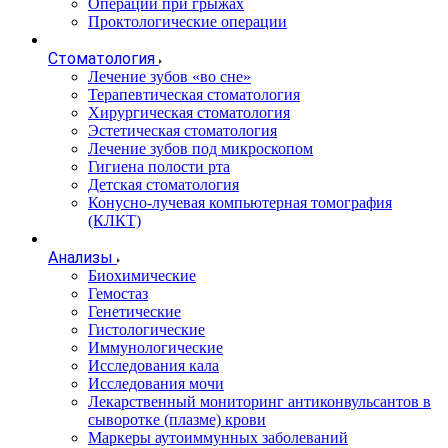
Операции при грыжах
Проктологические операции
Стоматология
Лечение зубов «во сне»
Терапевтическая стоматология
Хирургическая стоматология
Эстетическая стоматология
Лечение зубов под микроскопом
Гигиена полости рта
Детская стоматология
Конусно-лучевая компьютерная томография
(КЛКТ)
Анализы
Биохимические
Гемостаз
Генетические
Гистологические
Иммунологические
Исследования кала
Исследования мочи
Лекарственный мониторинг антиконвульсантов в
сыворотке (плазме) крови
Маркеры аутоиммунных заболеваний