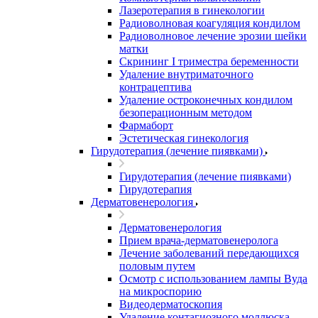
Лазеротерапия в гинекологии
Радиоволновая коагуляция кондилом
Радиоволновое лечение эрозии шейки
матки
Скрининг I триместра беременности
Удаление внутриматочного
контрацептива
Удаление остроконечных кондилом
безоперационным методом
Фармаборт
Эстетическая гинекология
Гирудотерапия (лечение пиявками)
Гирудотерапия (лечение пиявками)
Гирудотерапия
Дерматовенерология
Дерматовенерология
Прием врача-дерматовенеролога
Лечение заболеваний передающихся
половым путем
Осмотр с использованием лампы Вуда
на микроспорию
Видеодерматоскопия
Удаление контагиозного моллюска