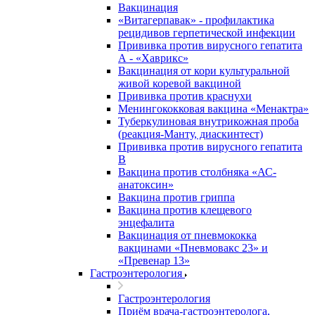
Вакцинация
«Витагерпавак» - профилактика
рецидивов герпетической инфекции
Прививка против вирусного гепатита
А - «Хаврикс»
Вакцинация от кори культуральной
живой коревой вакциной
Прививка против краснухи
Менингококковая вакцина «Менактра»
Туберкулиновая внутрикожная проба
(реакция-Манту, диаскинтест)
Прививка против вирусного гепатита
В
Вакцина против столбняка «АС-
анатоксин»
Вакцина против гриппа
Вакцина против клещевого
энцефалита
Вакцинация от пневмококка
вакцинами «Пневмовакс 23» и
«Превенар 13»
Гастроэнтерология
Гастроэнтерология
Приём врача-гастроэнтеролога,