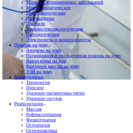
Маркеры аутоиммунных заболеваний
Микробиологические
Микроскопические
Онкомаркеры
Профили
Химико-токсикологические
Цитологические
Электролиты и микроэлементы
Помощь на дому
Анализы на дому
Патронажная и паллиативная помощь на дому
Выезд врача на дом
Выездной массаж на дому
УЗИ на дому
Косметология
Трихология
Пирсинг
Удаление пигментных пятен
Удаление сосудов
Реабилитация
Массаж
Рефлексотерапия
Физиотерапия
Остеопатия
Остеопрактика