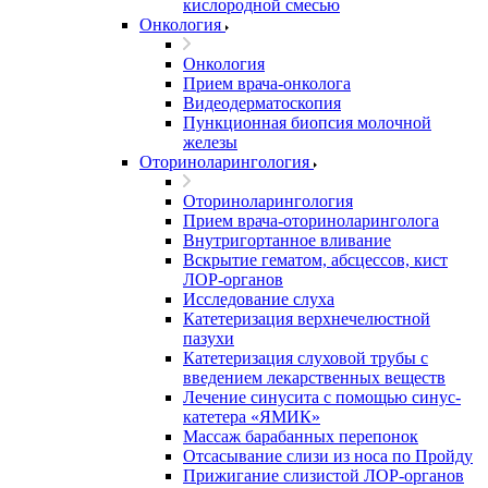
кислородной смесью
Онкология
Онкология
Прием врача-онколога
Видеодерматоскопия
Пункционная биопсия молочной
железы
Оториноларингология
Оториноларингология
Прием врача-оториноларинголога
Внутригортанное вливание
Вскрытие гематом, абсцессов, кист
ЛОР-органов
Исследование слуха
Катетеризация верхнечелюстной
пазухи
Катетеризация слуховой трубы с
введением лекарственных веществ
Лечение синусита с помощью синус-
катетера «ЯМИК»
Массаж барабанных перепонок
Отсасывание слизи из носа по Пройду
Прижигание слизистой ЛОР-органов