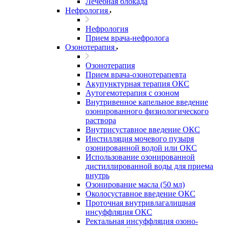
Лечебная блокада
Нефрология
Нефрология
Прием врача-нефролога
Озонотерапия
Озонотерапия
Прием врача-озонотерапевта
Акупунктурная терапия ОКС
Аутогемотерапия с озоном
Внутривенное капельное введение
озонированного физиологического
раствора
Внутрисуставное введение ОКС
Инстилляция мочевого пузыря
озонированной водой или ОКС
Использование озонированной
дистиллированной воды для приема
внутрь
Озонирование масла (50 мл)
Околосуставное введение ОКС
Проточная внутривлагалищная
инсуффляция ОКС
Ректальная инсуффляция озоно-