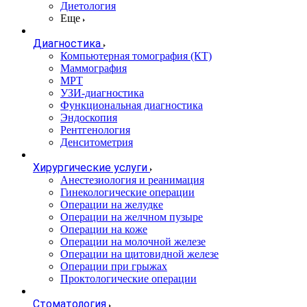
Диетология
Еще
Диагностика
Компьютерная томография (КТ)
Маммография
МРТ
УЗИ-диагностика
Функциональная диагностика
Эндоскопия
Рентгенология
Денситометрия
Хирургические услуги
Анестезиология и реанимация
Гинекологические операции
Операции на желудке
Операции на желчном пузыре
Операции на коже
Операции на молочной железе
Операции на щитовидной железе
Операции при грыжах
Проктологические операции
Стоматология