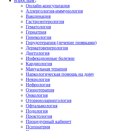
Взрослым
Онлайн-консультация
Аллергология-иммунология
Вакцинация
Гастроэнтерология
Гематология
Гериатрия
Гинекология
Гирудотерапия (лечение пиявками)
Дерматовенерология
Диетология
Инфекционные болезни
Кардиология
Мануальная терапия
Наркологическая помощь на дому
Неврология
Нефрология
Озонотерапия
Онкология
Оториноларингология
Офтальмология
Подология
Проктология
Процедурный кабинет
Психиатрия