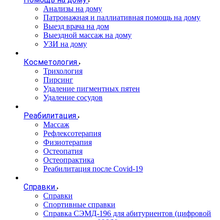
Анализы на дому
Патронажная и паллиативная помощь на дому
Выезд врача на дом
Выездной массаж на дому
УЗИ на дому
Косметология
Трихология
Пирсинг
Удаление пигментных пятен
Удаление сосудов
Реабилитация
Массаж
Рефлексотерапия
Физиотерапия
Остеопатия
Остеопрактика
Реабилитация после Covid-19
Справки
Справки
Спортивные справки
Справка СЭМД‑196 для абитуриентов (цифровой