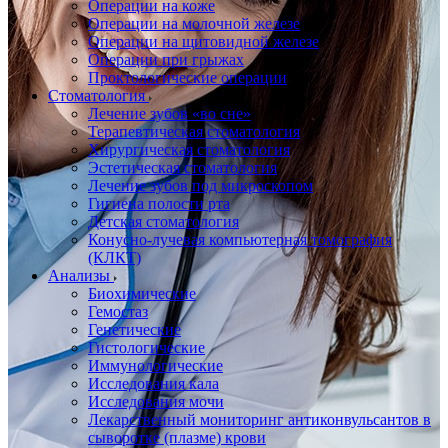
Операции на коже
Операции на молочной железе
Операции на щитовидной железе
Операции при грыжах
Проктологические операции
Стоматология
Лечение зубов «во сне»
Терапевтическая стоматология
Хирургическая стоматология
Эстетическая стоматология
Лечение зубов под микроскопом
Гигиена полости рта
Детская стоматология
Конусно-лучевая компьютерная томография
(КЛКТ)
Анализы
Биохимические
Гемостаз
Генетические
Гистологические
Иммунологические
Исследования кала
Исследования мочи
Лекарственный мониторинг антиконвульсантов в
сыворотке (плазме) крови