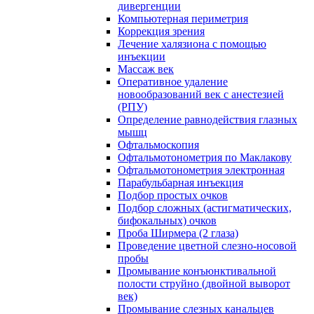
дивергенции
Компьютерная периметрия
Коррекция зрения
Лечение халязиона с помощью
инъекции
Массаж век
Оперативное удаление
новообразований век с анестезией
(РПУ)
Определение равнодействия глазных
мышц
Офтальмоскопия
Офтальмотонометрия по Маклакову
Офтальмотонометрия электронная
Парабульбарная инъекция
Подбор простых очков
Подбор сложных (астигматических,
бифокальных) очков
Проба Ширмера (2 глаза)
Проведение цветной слезно-носовой
пробы
Промывание конъюнктивальной
полости струйно (двойной выворот
век)
Промывание слезных канальцев