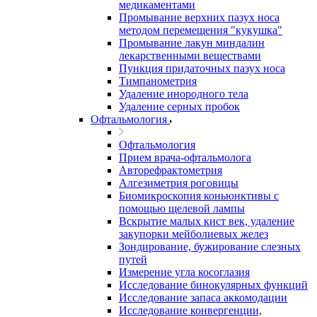
медикаментами
Промывание верхних пазух носа
методом перемещения "кукушка"
Промывание лакун миндалин
лекарственными веществами
Пункция придаточных пазух носа
Тимпанометрия
Удаление инородного тела
Удаление серных пробок
Офтальмология
Офтальмология
Прием врача-офтальмолога
Авторефрактометрия
Алгезиметрия роговицы
Биомикроскопия коньюнктивы с
помощью щелевой лампы
Вскрытие малых кист век, удаление
закупорки мейболиевых желез
Зондирование, бужирование слезных
путей
Измерение угла косоглазия
Исследование бинокулярных функций
Исследование запаса аккомодации
Исследование конвергенции,