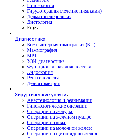
Гинекология
Гирудотерапия (лечение пиявками)
Дерматовенерология
Диетология
Еще
Диагностика
Компьютерная томография (КТ)
Маммография
МРТ
УЗИ-диагностика
Функциональная диагностика
Эндоскопия
Рентгенология
Денситометрия
Хирургические услуги
Анестезиология и реанимация
Гинекологические операции
Операции на желудке
Операции на желчном пузыре
Операции на коже
Операции на молочной железе
Операции на щитовидной железе