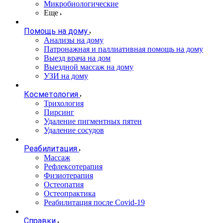
Микробиологические
Еще
Помощь на дому
Анализы на дому
Патронажная и паллиативная помощь на дому
Выезд врача на дом
Выездной массаж на дому
УЗИ на дому
Косметология
Трихология
Пирсинг
Удаление пигментных пятен
Удаление сосудов
Реабилитация
Массаж
Рефлексотерапия
Физиотерапия
Остеопатия
Остеопрактика
Реабилитация после Covid-19
Справки