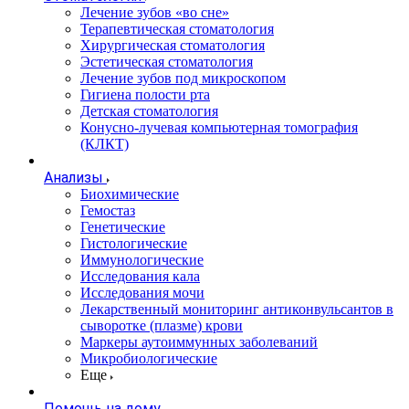
Лечение зубов «во сне»
Терапевтическая стоматология
Хирургическая стоматология
Эстетическая стоматология
Лечение зубов под микроскопом
Гигиена полости рта
Детская стоматология
Конусно-лучевая компьютерная томография
(КЛКТ)
Анализы
Биохимические
Гемостаз
Генетические
Гистологические
Иммунологические
Исследования кала
Исследования мочи
Лекарственный мониторинг антиконвульсантов в
сыворотке (плазме) крови
Маркеры аутоиммунных заболеваний
Микробиологические
Еще
Помощь на дому