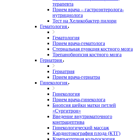
терапевта
Прием врача – гастроэнтеролога-
нутрициолога
Тест на Хеликобактер пилори
Гематология
Гематология
Прием врача-гематолога
Стернальная пункция костного мозга
Трепанобиопсия костного мозга
Гериатрия
Гериатрия
Прием врача-гериатра
Гинекология
Гинекология
Прием врача-гинеколога
Биопсия шейки матки петлей
«Сургитрон»
Введение внутриматочного
контрацептива
Гинекологический массаж
Кардиотокография плода (КТГ)
Компьютерная кольпоскопия