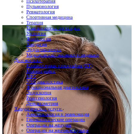
Психотерапия
Пульмонология
Ревматология
Спортивная медицина
Терапия
Травматология-ортопедия
Урология
Флебология
Хирургия
Эндокринология
Медицинский маникюр и педикюр
Диагностика
Компьютерная томография (КТ)
Маммография
МРТ
УЗИ-диагностика
Функциональная диагностика
Эндоскопия
Рентгенология
Денситометрия
Хирургические услуги
Анестезиология и реанимация
Гинекологические операции
Операции на желудке
Операции на желчном пузыре