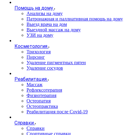
Помощь на дому
Анализы на дому
Патронажная и паллиативная помощь на дому
Выезд врача на дом
Выездной массаж на дому
УЗИ на дому
Косметология
Трихология
Пирсинг
Удаление пигментных пятен
Удаление сосудов
Реабилитация
Массаж
Рефлексотерапия
Физиотерапия
Остеопатия
Остеопрактика
Реабилитация после Covid-19
Справки
Справки
Спортивные справки