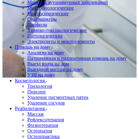
Маркеры аутоиммунных заболеваний
Микробиологические
Микроскопические
Онкомаркеры
Профили
Химико-токсикологические
Цитологические
Электролиты и микроэлементы
Помощь на дому
Анализы на дому
Патронажная и паллиативная помощь на дому
Выезд врача на дом
Выездной массаж на дому
УЗИ на дому
Косметология
Трихология
Пирсинг
Удаление пигментных пятен
Удаление сосудов
Реабилитация
Массаж
Рефлексотерапия
Физиотерапия
Остеопатия
Остеопрактика