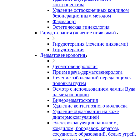
контрацептива
Удаление остроконечных кондилом
безоперационным методом
Фармаборт
Эстетическая гинекология
Гирудотерапия (лечение пиявками)
Гирудотерапия (лечение пиявками)
Гирудотерапия
Дерматовенерология
Дерматовенерология
Прием врача-дерматовенеролога
Лечение заболеваний передающихся
половым путем
Осмотр с использованием лампы Вуда
на микроспорию
Видеодерматоскопия
Удаление контагиозного моллюска
Удаление образований на коже
диатермокоагуляцией
Электрокоагуляция папиллом,
кондилом, бородавок, кератом,
сосудистых образований, белых угрей,
юношеских угрей.