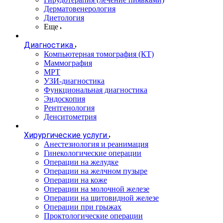
Дерматовенерология
Диетология
Еще
Диагностика
Компьютерная томография (КТ)
Маммография
МРТ
УЗИ-диагностика
Функциональная диагностика
Эндоскопия
Рентгенология
Денситометрия
Хирургические услуги
Анестезиология и реанимация
Гинекологические операции
Операции на желудке
Операции на желчном пузыре
Операции на коже
Операции на молочной железе
Операции на щитовидной железе
Операции при грыжах
Проктологические операции