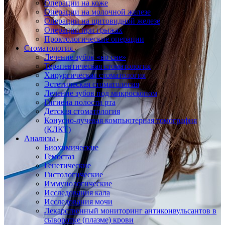
Операции на коже
Операции на молочной железе
Операции на щитовидной железе
Операции при грыжах
Проктологические операции
Стоматология
Лечение зубов «во сне»
Терапевтическая стоматология
Хирургическая стоматология
Эстетическая стоматология
Лечение зубов под микроскопом
Гигиена полости рта
Детская стоматология
Конусно-лучевая компьютерная томография
(КЛКТ)
Анализы
Биохимические
Гемостаз
Генетические
Гистологические
Иммунологические
Исследования кала
Исследования мочи
Лекарственный мониторинг антиконвульсантов в
сыворотке (плазме) крови