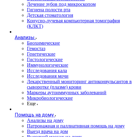
Лечение зубов под микроскопом
Гигиена полости рта
Детская стоматология
Конусно-лучевая компьютерная томография
(КЛКТ)
Анализы
Биохимические
Гемостаз
Генетические
Гистологические
Иммунологические
Исследования кала
Исследования мочи
Лекарственный мониторинг антиконвульсантов в
сыворотке (плазме) крови
Маркеры аутоиммунных заболеваний
Микробиологические
Еще
Помощь на дому
Анализы на дому
Патронажная и паллиативная помощь на дому
Выезд врача на дом
Выездной массаж на дому