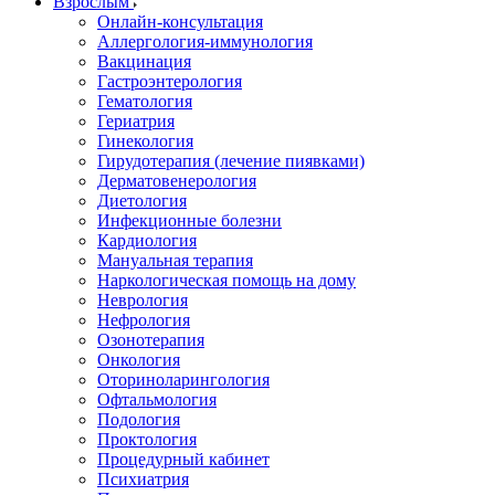
Взрослым
Онлайн-консультация
Аллергология-иммунология
Вакцинация
Гастроэнтерология
Гематология
Гериатрия
Гинекология
Гирудотерапия (лечение пиявками)
Дерматовенерология
Диетология
Инфекционные болезни
Кардиология
Мануальная терапия
Наркологическая помощь на дому
Неврология
Нефрология
Озонотерапия
Онкология
Оториноларингология
Офтальмология
Подология
Проктология
Процедурный кабинет
Психиатрия