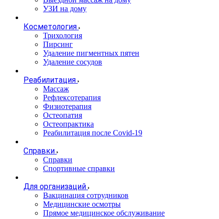
УЗИ на дому
Косметология
Трихология
Пирсинг
Удаление пигментных пятен
Удаление сосудов
Реабилитация
Массаж
Рефлексотерапия
Физиотерапия
Остеопатия
Остеопрактика
Реабилитация после Covid-19
Справки
Справки
Спортивные справки
Для организаций
Вакцинация сотрудников
Медицинские осмотры
Прямое медицинское обслуживание