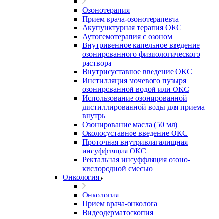
Озонотерапия
Прием врача-озонотерапевта
Акупунктурная терапия ОКС
Аутогемотерапия с озоном
Внутривенное капельное введение
озонированного физиологического
раствора
Внутрисуставное введение ОКС
Инстилляция мочевого пузыря
озонированной водой или ОКС
Использование озонированной
дистиллированной воды для приема
внутрь
Озонирование масла (50 мл)
Околосуставное введение ОКС
Проточная внутривлагалищная
инсуффляция ОКС
Ректальная инсуффляция озоно-
кислородной смесью
Онкология
Онкология
Прием врача-онколога
Видеодерматоскопия