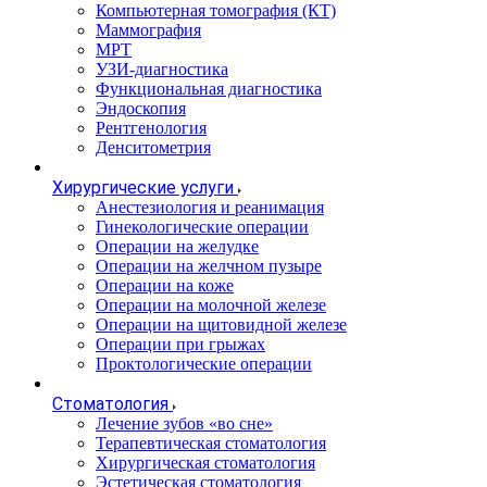
Компьютерная томография (КТ)
Маммография
МРТ
УЗИ-диагностика
Функциональная диагностика
Эндоскопия
Рентгенология
Денситометрия
Хирургические услуги
Анестезиология и реанимация
Гинекологические операции
Операции на желудке
Операции на желчном пузыре
Операции на коже
Операции на молочной железе
Операции на щитовидной железе
Операции при грыжах
Проктологические операции
Стоматология
Лечение зубов «во сне»
Терапевтическая стоматология
Хирургическая стоматология
Эстетическая стоматология