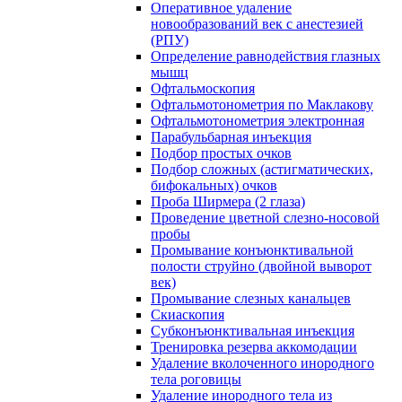
Оперативное удаление
новообразований век с анестезией
(РПУ)
Определение равнодействия глазных
мышц
Офтальмоскопия
Офтальмотонометрия по Маклакову
Офтальмотонометрия электронная
Парабульбарная инъекция
Подбор простых очков
Подбор сложных (астигматических,
бифокальных) очков
Проба Ширмера (2 глаза)
Проведение цветной слезно-носовой
пробы
Промывание конъюнктивальной
полости струйно (двойной выворот
век)
Промывание слезных канальцев
Скиаскопия
Субконъюнктивальная инъекция
Тренировка резерва аккомодации
Удаление вколоченного инородного
тела роговицы
Удаление инородного тела из