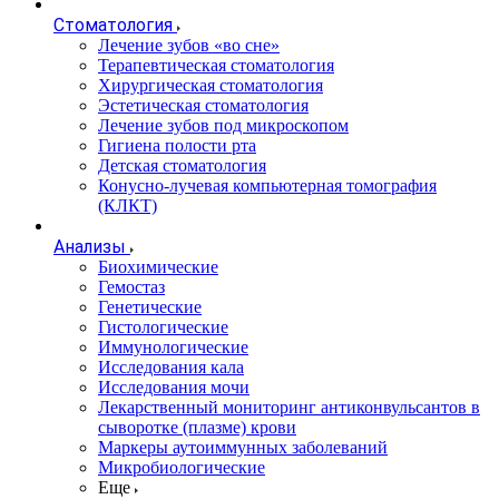
Стоматология
Лечение зубов «во сне»
Терапевтическая стоматология
Хирургическая стоматология
Эстетическая стоматология
Лечение зубов под микроскопом
Гигиена полости рта
Детская стоматология
Конусно-лучевая компьютерная томография
(КЛКТ)
Анализы
Биохимические
Гемостаз
Генетические
Гистологические
Иммунологические
Исследования кала
Исследования мочи
Лекарственный мониторинг антиконвульсантов в
сыворотке (плазме) крови
Маркеры аутоиммунных заболеваний
Микробиологические
Еще