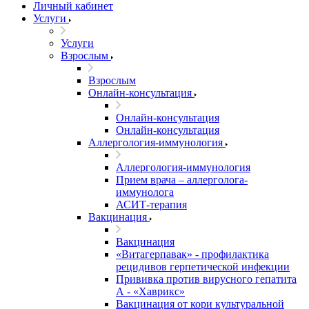
Личный кабинет
Услуги
Услуги
Взрослым
Взрослым
Онлайн-консультация
Онлайн-консультация
Онлайн-консультация
Аллергология-иммунология
Аллергология-иммунология
Прием врача – аллерголога-
иммунолога
АСИТ-терапия
Вакцинация
Вакцинация
«Витагерпавак» - профилактика
рецидивов герпетической инфекции
Прививка против вирусного гепатита
А - «Хаврикс»
Вакцинация от кори культуральной