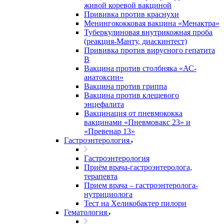
живой коревой вакциной
Прививка против краснухи
Менингококковая вакцина «Менактра»
Туберкулиновая внутрикожная проба
(реакция-Манту, диаскинтест)
Прививка против вирусного гепатита
В
Вакцина против столбняка «АС-
анатоксин»
Вакцина против гриппа
Вакцина против клещевого
энцефалита
Вакцинация от пневмококка
вакцинами «Пневмовакс 23» и
«Превенар 13»
Гастроэнтерология
Гастроэнтерология
Приём врача-гастроэнтеролога,
терапевта
Прием врача – гастроэнтеролога-
нутрициолога
Тест на Хеликобактер пилори
Гематология