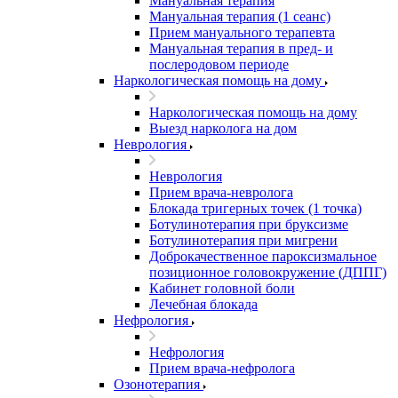
Мануальная терапия
Мануальная терапия (1 сеанс)
Прием мануального терапевта
Мануальная терапия в пред- и
послеродовом периоде
Наркологическая помощь на дому
Наркологическая помощь на дому
Выезд нарколога на дом
Неврология
Неврология
Прием врача-невролога
Блокада тригерных точек (1 точка)
Ботулинотерапия при бруксизме
Ботулинотерапия при мигрени
Доброкачественное пароксизмальное
позиционное головокружение (ДППГ)
Кабинет головной боли
Лечебная блокада
Нефрология
Нефрология
Прием врача-нефролога
Озонотерапия