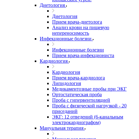
Диетология
Диетология
Прием врача-диетолога
Анализ крови на пищевую
непереносимость
Инфекционные болезни
Инфекционные болезни
Прием врача-инфекциониста
Кардиология
Кардиология
Прием врача-кардиолога
Липидология
Медикаментозные пробы при ЭКГ
Ортостатическая проба
Проба с гипервентиляцией
Проба с физической нагрузкой - 20
приседаний
ЭКГ: 12 отведений (6-канальным
электрокардиографом)
Мануальная терапия