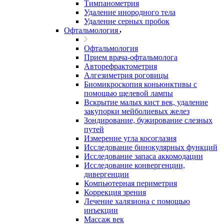
Тимпанометрия
Удаление инородного тела
Удаление серных пробок
Офтальмология
Офтальмология
Прием врача-офтальмолога
Авторефрактометрия
Алгезиметрия роговицы
Биомикроскопия коньюнктивы с
помощью щелевой лампы
Вскрытие малых кист век, удаление
закупорки мейболиевых желез
Зондирование, бужирование слезных
путей
Измерение угла косоглазия
Исследование бинокулярных функций
Исследование запаса аккомодации
Исследование конвергенции,
дивергенции
Компьютерная периметрия
Коррекция зрения
Лечение халязиона с помощью
инъекции
Массаж век