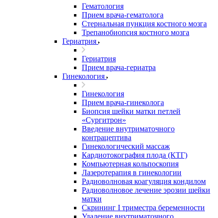
Гематология
Прием врача-гематолога
Стернальная пункция костного мозга
Трепанобиопсия костного мозга
Гериатрия
Гериатрия
Прием врача-гериатра
Гинекология
Гинекология
Прием врача-гинеколога
Биопсия шейки матки петлей
«Сургитрон»
Введение внутриматочного
контрацептива
Гинекологический массаж
Кардиотокография плода (КТГ)
Компьютерная кольпоскопия
Лазеротерапия в гинекологии
Радиоволновая коагуляция кондилом
Радиоволновое лечение эрозии шейки
матки
Скрининг I триместра беременности
Удаление внутриматочного