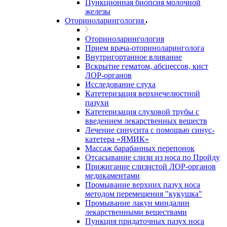
Пункционная биопсия молочной
железы
Оториноларингология
Оториноларингология
Прием врача-оториноларинголога
Внутригортанное вливание
Вскрытие гематом, абсцессов, кист
ЛОР-органов
Исследование слуха
Катетеризация верхнечелюстной
пазухи
Катетеризация слуховой трубы с
введением лекарственных веществ
Лечение синусита с помощью синус-
катетера «ЯМИК»
Массаж барабанных перепонок
Отсасывание слизи из носа по Пройду
Прижигание слизистой ЛОР-органов
медикаментами
Промывание верхних пазух носа
методом перемещения "кукушка"
Промывание лакун миндалин
лекарственными веществами
Пункция придаточных пазух носа