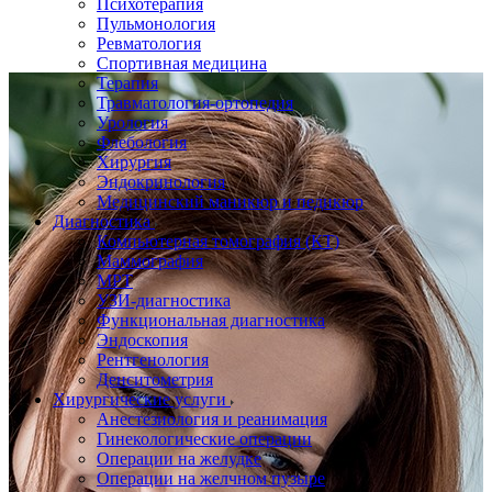
Психотерапия
Пульмонология
Ревматология
Спортивная медицина
Терапия
Травматология-ортопедия
Урология
Флебология
Хирургия
Эндокринология
Медицинский маникюр и педикюр
Диагностика
Компьютерная томография (КТ)
Маммография
МРТ
УЗИ-диагностика
Функциональная диагностика
Эндоскопия
Рентгенология
Денситометрия
Хирургические услуги
Анестезиология и реанимация
Гинекологические операции
Операции на желудке
Операции на желчном пузыре