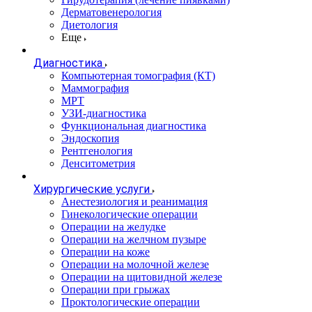
Дерматовенерология
Диетология
Еще
Диагностика
Компьютерная томография (КТ)
Маммография
МРТ
УЗИ-диагностика
Функциональная диагностика
Эндоскопия
Рентгенология
Денситометрия
Хирургические услуги
Анестезиология и реанимация
Гинекологические операции
Операции на желудке
Операции на желчном пузыре
Операции на коже
Операции на молочной железе
Операции на щитовидной железе
Операции при грыжах
Проктологические операции