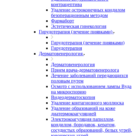
контрацептива
Удаление остроконечных кондилом
безоперационным методом
Фармаборт
Эстетическая гинекология
Гирудотерапия (лечение пиявками)
Гирудотерапия (лечение пиявками)
Гирудотерапия
Дерматовенерология
Дерматовенерология
Прием врача-дерматовенеролога
Лечение заболеваний передающихся
половым путем
Осмотр с использованием лампы Вуда
на микроспорию
Видеодерматоскопия
Удаление контагиозного моллюска
Удаление образований на коже
диатермокоагуляцией
Электрокоагуляция папиллом,
кондилом, бородавок, кератом,
сосудистых образований, белых угрей,
юношеских угрей.