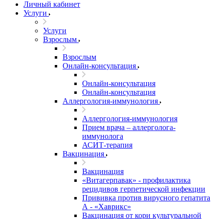
Личный кабинет
Услуги
Услуги
Взрослым
Взрослым
Онлайн-консультация
Онлайн-консультация
Онлайн-консультация
Аллергология-иммунология
Аллергология-иммунология
Прием врача – аллерголога-
иммунолога
АСИТ-терапия
Вакцинация
Вакцинация
«Витагерпавак» - профилактика
рецидивов герпетической инфекции
Прививка против вирусного гепатита
А - «Хаврикс»
Вакцинация от кори культуральной