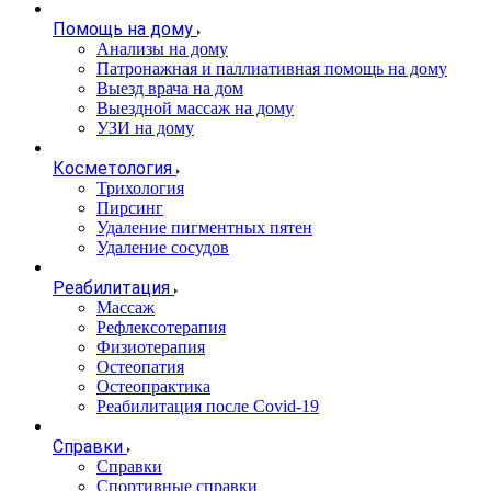
Помощь на дому
Анализы на дому
Патронажная и паллиативная помощь на дому
Выезд врача на дом
Выездной массаж на дому
УЗИ на дому
Косметология
Трихология
Пирсинг
Удаление пигментных пятен
Удаление сосудов
Реабилитация
Массаж
Рефлексотерапия
Физиотерапия
Остеопатия
Остеопрактика
Реабилитация после Covid-19
Справки
Справки
Спортивные справки