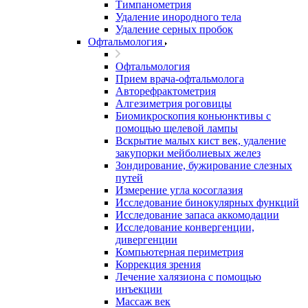
Тимпанометрия
Удаление инородного тела
Удаление серных пробок
Офтальмология
Офтальмология
Прием врача-офтальмолога
Авторефрактометрия
Алгезиметрия роговицы
Биомикроскопия коньюнктивы с
помощью щелевой лампы
Вскрытие малых кист век, удаление
закупорки мейболиевых желез
Зондирование, бужирование слезных
путей
Измерение угла косоглазия
Исследование бинокулярных функций
Исследование запаса аккомодации
Исследование конвергенции,
дивергенции
Компьютерная периметрия
Коррекция зрения
Лечение халязиона с помощью
инъекции
Массаж век