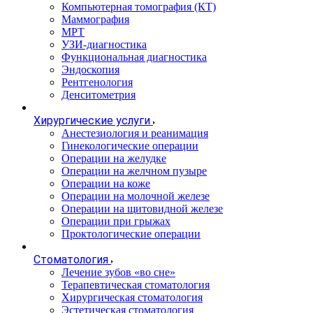
Компьютерная томография (КТ)
Маммография
МРТ
УЗИ-диагностика
Функциональная диагностика
Эндоскопия
Рентгенология
Денситометрия
Хирургические услуги
Анестезиология и реанимация
Гинекологические операции
Операции на желудке
Операции на желчном пузыре
Операции на коже
Операции на молочной железе
Операции на щитовидной железе
Операции при грыжах
Проктологические операции
Стоматология
Лечение зубов «во сне»
Терапевтическая стоматология
Хирургическая стоматология
Эстетическая стоматология