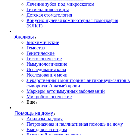
Лечение зубов под микроскопом
Гигиена полости рта
Детская стоматология
Конусно-лучевая компьютерная томография
(КЛКТ)
Анализы
Биохимические
Гемостаз
Генетические
Гистологические
Иммунологические
Исследования кала
Исследования мочи
Лекарственный мониторинг антиконвульсантов в
сыворотке (плазме) крови
Маркеры аутоиммунных заболеваний
Микробиологические
Еще
Помощь на дому
Анализы на дому
Патронажная и паллиативная помощь на дому
Выезд врача на дом
Выездной массаж на дому