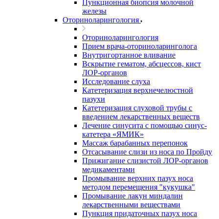
Пункционная биопсия молочной
железы
Оториноларингология
Оториноларингология
Прием врача-оториноларинголога
Внутригортанное вливание
Вскрытие гематом, абсцессов, кист
ЛОР-органов
Исследование слуха
Катетеризация верхнечелюстной
пазухи
Катетеризация слуховой трубы с
введением лекарственных веществ
Лечение синусита с помощью синус-
катетера «ЯМИК»
Массаж барабанных перепонок
Отсасывание слизи из носа по Пройду
Прижигание слизистой ЛОР-органов
медикаментами
Промывание верхних пазух носа
методом перемещения "кукушка"
Промывание лакун миндалин
лекарственными веществами
Пункция придаточных пазух носа