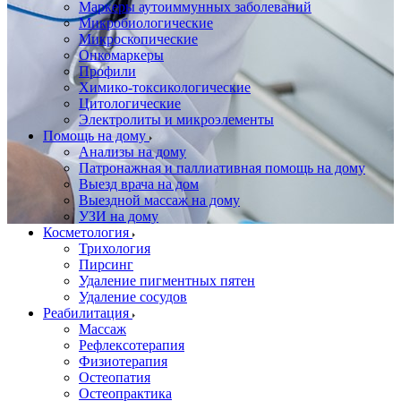
Маркеры аутоиммунных заболеваний
Микробиологические
Микроскопические
Онкомаркеры
Профили
Химико-токсикологические
Цитологические
Электролиты и микроэлементы
Помощь на дому
Анализы на дому
Патронажная и паллиативная помощь на дому
Выезд врача на дом
Выездной массаж на дому
УЗИ на дому
Косметология
Трихология
Пирсинг
Удаление пигментных пятен
Удаление сосудов
Реабилитация
Массаж
Рефлексотерапия
Физиотерапия
Остеопатия
Остеопрактика