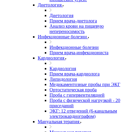
Диетология
Диетология
Прием врача-диетолога
Анализ крови на пищевую
непереносимость
Инфекционные болезни
Инфекционные болезни
Прием врача-инфекциониста
Кардиология
Кардиология
Прием врача-кардиолога
Липидология
Медикаментозные пробы при ЭКГ
Ортостатическая проба
Проба с гипервентиляцией
Проба с физической нагрузкой - 20
приседаний
ЭКГ: 12 отведений (6-канальным
электрокардиографом)
Мануальная терапия