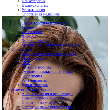
Психотерапия
Пульмонология
Ревматология
Спортивная медицина
Терапия
Травматология-ортопедия
Урология
Флебология
Хирургия
Эндокринология
Медицинский маникюр и педикюр
Диагностика
Компьютерная томография (КТ)
Маммография
МРТ
УЗИ-диагностика
Функциональная диагностика
Эндоскопия
Рентгенология
Денситометрия
Хирургические услуги
Анестезиология и реанимация
Гинекологические операции
Операции на желудке
Операции на желчном пузыре