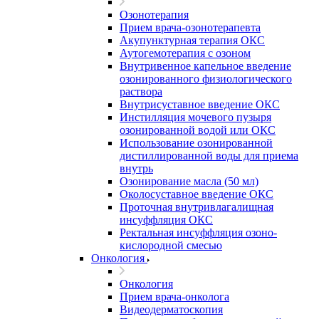
Озонотерапия
Прием врача-озонотерапевта
Акупунктурная терапия ОКС
Аутогемотерапия с озоном
Внутривенное капельное введение
озонированного физиологического
раствора
Внутрисуставное введение ОКС
Инстилляция мочевого пузыря
озонированной водой или ОКС
Использование озонированной
дистиллированной воды для приема
внутрь
Озонирование масла (50 мл)
Околосуставное введение ОКС
Проточная внутривлагалищная
инсуффляция ОКС
Ректальная инсуффляция озоно-
кислородной смесью
Онкология
Онкология
Прием врача-онколога
Видеодерматоскопия