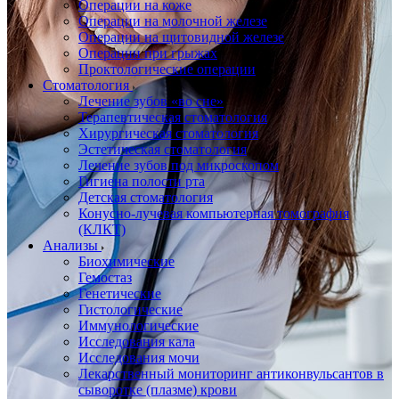
Операции на коже
Операции на молочной железе
Операции на щитовидной железе
Операции при грыжах
Проктологические операции
Стоматология
Лечение зубов «во сне»
Терапевтическая стоматология
Хирургическая стоматология
Эстетическая стоматология
Лечение зубов под микроскопом
Гигиена полости рта
Детская стоматология
Конусно-лучевая компьютерная томография
(КЛКТ)
Анализы
Биохимические
Гемостаз
Генетические
Гистологические
Иммунологические
Исследования кала
Исследования мочи
Лекарственный мониторинг антиконвульсантов в
сыворотке (плазме) крови