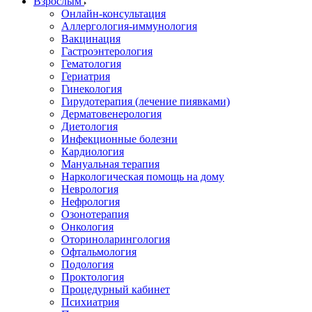
Взрослым
Онлайн-консультация
Аллергология-иммунология
Вакцинация
Гастроэнтерология
Гематология
Гериатрия
Гинекология
Гирудотерапия (лечение пиявками)
Дерматовенерология
Диетология
Инфекционные болезни
Кардиология
Мануальная терапия
Наркологическая помощь на дому
Неврология
Нефрология
Озонотерапия
Онкология
Оториноларингология
Офтальмология
Подология
Проктология
Процедурный кабинет
Психиатрия