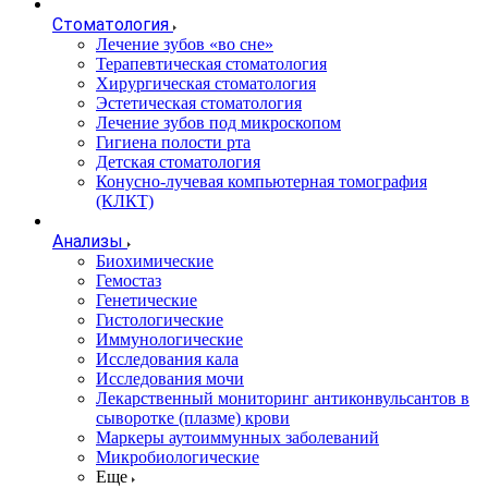
Стоматология
Лечение зубов «во сне»
Терапевтическая стоматология
Хирургическая стоматология
Эстетическая стоматология
Лечение зубов под микроскопом
Гигиена полости рта
Детская стоматология
Конусно-лучевая компьютерная томография
(КЛКТ)
Анализы
Биохимические
Гемостаз
Генетические
Гистологические
Иммунологические
Исследования кала
Исследования мочи
Лекарственный мониторинг антиконвульсантов в
сыворотке (плазме) крови
Маркеры аутоиммунных заболеваний
Микробиологические
Еще