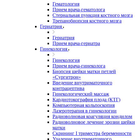
Гематология
Прием врача-гематолога
Стернальная пункция костного мозга
Трепанобиопсия костного мозга
Гериатрия
Гериатрия
Прием врача-гериатра
Гинекология
Гинекология
Прием врача-гинеколога
Биопсия шейки матки петлей
«Сургитрон»
Введение внутриматочного
контрацептива
Гинекологический массаж
Кардиотокография плода (КТГ)
Компьютерная кольпоскопия
Лазеротерапия в гинекологии
Радиоволновая коагуляция кондилом
Радиоволновое лечение эрозии шейки
матки
Скрининг I триместра беременности
Удаление внутриматочного