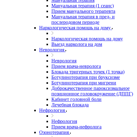
Мануальная терапия
Мануальная терапия (1 сеанс)
Прием мануального терапевта
Мануальная терапия в пред- и
послеродовом периоде
Наркологическая помощь на дому
Наркологическая помощь на дому
Выезд нарколога на дом
Неврология
Неврология
Прием врача-невролога
Блокада тригерных точек (1 точка)
Ботулинотерапия при бруксизме
Ботулинотерапия при мигрени
Доброкачественное пароксизмальное
позиционное головокружение (ДППГ)
Кабинет головной боли
Лечебная блокада
Нефрология
Нефрология
Прием врача-нефролога
Озонотерапия