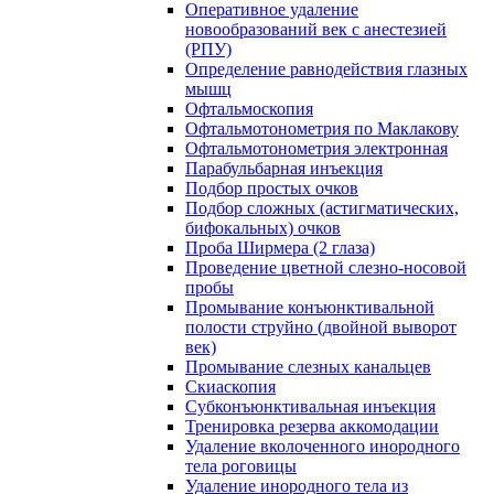
Оперативное удаление
новообразований век с анестезией
(РПУ)
Определение равнодействия глазных
мышц
Офтальмоскопия
Офтальмотонометрия по Маклакову
Офтальмотонометрия электронная
Парабульбарная инъекция
Подбор простых очков
Подбор сложных (астигматических,
бифокальных) очков
Проба Ширмера (2 глаза)
Проведение цветной слезно-носовой
пробы
Промывание конъюнктивальной
полости струйно (двойной выворот
век)
Промывание слезных канальцев
Скиаскопия
Субконъюнктивальная инъекция
Тренировка резерва аккомодации
Удаление вколоченного инородного
тела роговицы
Удаление инородного тела из