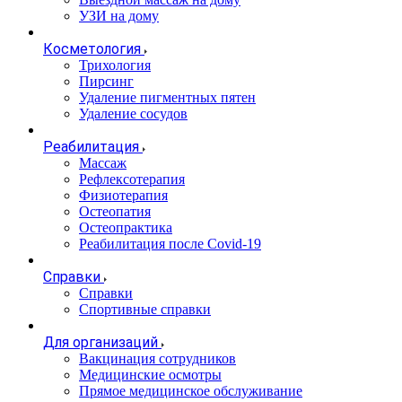
УЗИ на дому
Косметология
Трихология
Пирсинг
Удаление пигментных пятен
Удаление сосудов
Реабилитация
Массаж
Рефлексотерапия
Физиотерапия
Остеопатия
Остеопрактика
Реабилитация после Covid-19
Справки
Справки
Спортивные справки
Для организаций
Вакцинация сотрудников
Медицинские осмотры
Прямое медицинское обслуживание