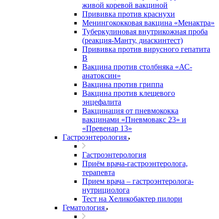
живой коревой вакциной
Прививка против краснухи
Менингококковая вакцина «Менактра»
Туберкулиновая внутрикожная проба
(реакция-Манту, диаскинтест)
Прививка против вирусного гепатита
В
Вакцина против столбняка «АС-
анатоксин»
Вакцина против гриппа
Вакцина против клещевого
энцефалита
Вакцинация от пневмококка
вакцинами «Пневмовакс 23» и
«Превенар 13»
Гастроэнтерология
Гастроэнтерология
Приём врача-гастроэнтеролога,
терапевта
Прием врача – гастроэнтеролога-
нутрициолога
Тест на Хеликобактер пилори
Гематология