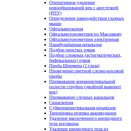
Оперативное удаление
новообразований век с анестезией
(РПУ)
Определение равнодействия глазных
мышц
Офтальмоскопия
Офтальмотонометрия по Маклакову
Офтальмотонометрия электронная
Парабульбарная инъекция
Подбор простых очков
Подбор сложных (астигматических,
бифокальных) очков
Проба Ширмера (2 глаза)
Проведение цветной слезно-носовой
пробы
Промывание конъюнктивальной
полости струйно (двойной выворот
век)
Промывание слезных канальцев
Скиаскопия
Субконъюнктивальная инъекция
Тренировка резерва аккомодации
Удаление вколоченного инородного
тела роговицы
Удаление инородного тела из