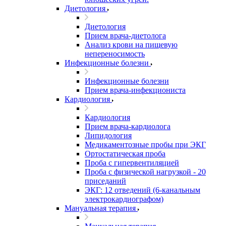
Диетология
Диетология
Прием врача-диетолога
Анализ крови на пищевую
непереносимость
Инфекционные болезни
Инфекционные болезни
Прием врача-инфекциониста
Кардиология
Кардиология
Прием врача-кардиолога
Липидология
Медикаментозные пробы при ЭКГ
Ортостатическая проба
Проба с гипервентиляцией
Проба с физической нагрузкой - 20
приседаний
ЭКГ: 12 отведений (6-канальным
электрокардиографом)
Мануальная терапия