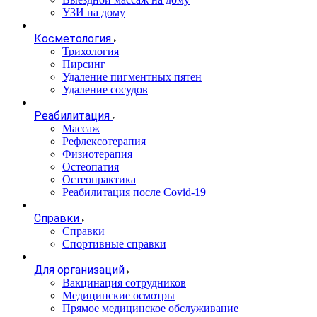
УЗИ на дому
Косметология
Трихология
Пирсинг
Удаление пигментных пятен
Удаление сосудов
Реабилитация
Массаж
Рефлексотерапия
Физиотерапия
Остеопатия
Остеопрактика
Реабилитация после Covid-19
Справки
Справки
Спортивные справки
Для организаций
Вакцинация сотрудников
Медицинские осмотры
Прямое медицинское обслуживание