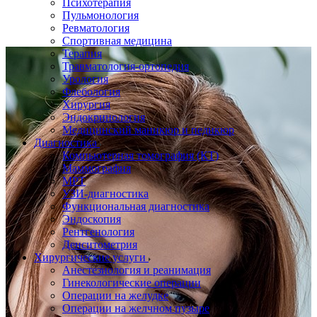
Психотерапия
Пульмонология
Ревматология
Спортивная медицина
Терапия
Травматология-ортопедия
Урология
Флебология
Хирургия
Эндокринология
Медицинский маникюр и педикюр
Диагностика
Компьютерная томография (КТ)
Маммография
МРТ
УЗИ-диагностика
Функциональная диагностика
Эндоскопия
Рентгенология
Денситометрия
Хирургические услуги
Анестезиология и реанимация
Гинекологические операции
Операции на желудке
Операции на желчном пузыре