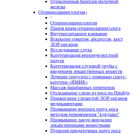
Пункционная биопсия молочной
железы
Оториноларингология
Оториноларингология
Прием врача-оториноларинголога
Внутригортанное вливание
Вскрытие гематом, абсцессов, кист
ЛОР-органов
Исследование слуха
Катетеризация верхнечелюстной
пазухи
Катетеризация слуховой трубы с
введением лекарственных веществ
Лечение синусита с помощью синус-
катетера «ЯМИК»
Массаж барабанных перепонок
Отсасывание слизи из носа по Пройду
Прижигание слизистой ЛОР-органов
медикаментами
Промывание верхних пазух носа
методом перемещения "кукушка"
Промывание лакун миндалин
лекарственными веществами
Пункция придаточных пазух носа