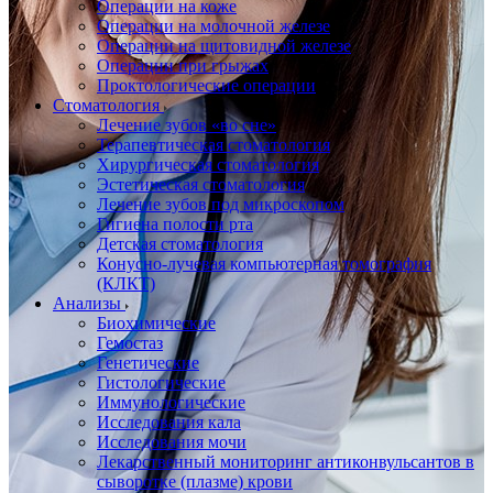
Операции на коже
Операции на молочной железе
Операции на щитовидной железе
Операции при грыжах
Проктологические операции
Стоматология
Лечение зубов «во сне»
Терапевтическая стоматология
Хирургическая стоматология
Эстетическая стоматология
Лечение зубов под микроскопом
Гигиена полости рта
Детская стоматология
Конусно-лучевая компьютерная томография
(КЛКТ)
Анализы
Биохимические
Гемостаз
Генетические
Гистологические
Иммунологические
Исследования кала
Исследования мочи
Лекарственный мониторинг антиконвульсантов в
сыворотке (плазме) крови