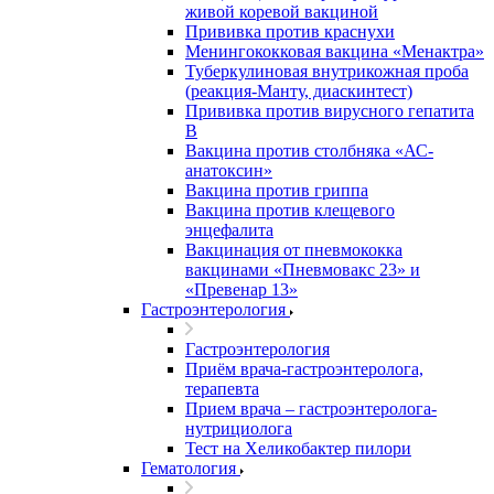
живой коревой вакциной
Прививка против краснухи
Менингококковая вакцина «Менактра»
Туберкулиновая внутрикожная проба
(реакция-Манту, диаскинтест)
Прививка против вирусного гепатита
В
Вакцина против столбняка «АС-
анатоксин»
Вакцина против гриппа
Вакцина против клещевого
энцефалита
Вакцинация от пневмококка
вакцинами «Пневмовакс 23» и
«Превенар 13»
Гастроэнтерология
Гастроэнтерология
Приём врача-гастроэнтеролога,
терапевта
Прием врача – гастроэнтеролога-
нутрициолога
Тест на Хеликобактер пилори
Гематология