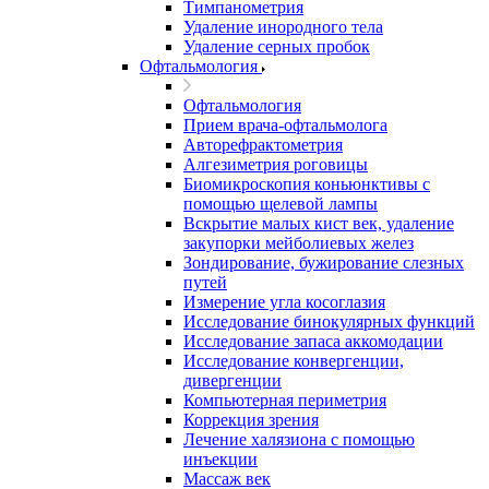
Тимпанометрия
Удаление инородного тела
Удаление серных пробок
Офтальмология
Офтальмология
Прием врача-офтальмолога
Авторефрактометрия
Алгезиметрия роговицы
Биомикроскопия коньюнктивы с
помощью щелевой лампы
Вскрытие малых кист век, удаление
закупорки мейболиевых желез
Зондирование, бужирование слезных
путей
Измерение угла косоглазия
Исследование бинокулярных функций
Исследование запаса аккомодации
Исследование конвергенции,
дивергенции
Компьютерная периметрия
Коррекция зрения
Лечение халязиона с помощью
инъекции
Массаж век