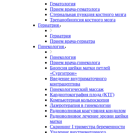
Гематология
Прием врача-гематолога
Стернальная пункция костного мозга
Трепанобиопсия костного мозга
Гериатрия
Гериатрия
Прием врача-гериатра
Гинекология
Гинекология
Прием врача-гинеколога
Биопсия шейки матки петлей
«Сургитрон»
Введение внутриматочного
контрацептива
Гинекологический массаж
Кардиотокография плода (КТГ)
Компьютерная кольпоскопия
Лазеротерапия в гинекологии
Радиоволновая коагуляция кондилом
Радиоволновое лечение эрозии шейки
матки
Скрининг I триместра беременности
Удаление внутриматочного