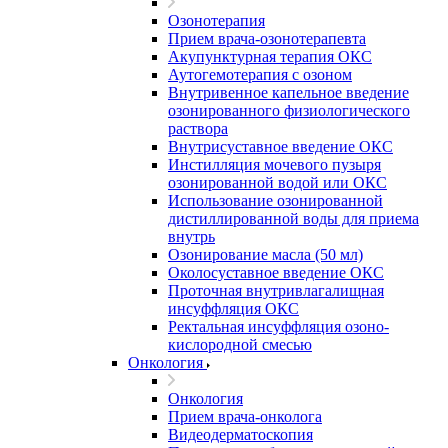
Озонотерапия
Прием врача-озонотерапевта
Акупунктурная терапия ОКС
Аутогемотерапия с озоном
Внутривенное капельное введение
озонированного физиологического
раствора
Внутрисуставное введение ОКС
Инстилляция мочевого пузыря
озонированной водой или ОКС
Использование озонированной
дистиллированной воды для приема
внутрь
Озонирование масла (50 мл)
Околосуставное введение ОКС
Проточная внутривлагалищная
инсуффляция ОКС
Ректальная инсуффляция озоно-
кислородной смесью
Онкология
Онкология
Прием врача-онколога
Видеодерматоскопия