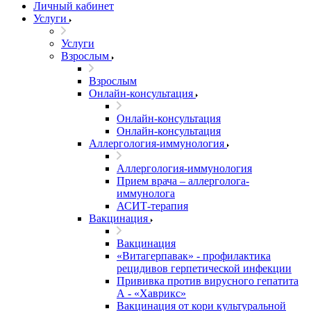
Личный кабинет
Услуги
Услуги
Взрослым
Взрослым
Онлайн-консультация
Онлайн-консультация
Онлайн-консультация
Аллергология-иммунология
Аллергология-иммунология
Прием врача – аллерголога-
иммунолога
АСИТ-терапия
Вакцинация
Вакцинация
«Витагерпавак» - профилактика
рецидивов герпетической инфекции
Прививка против вирусного гепатита
А - «Хаврикс»
Вакцинация от кори культуральной