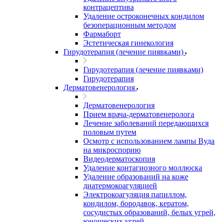
контрацептива
Удаление остроконечных кондилом
безоперационным методом
Фармаборт
Эстетическая гинекология
Гирудотерапия (лечение пиявками)
Гирудотерапия (лечение пиявками)
Гирудотерапия
Дерматовенерология
Дерматовенерология
Прием врача-дерматовенеролога
Лечение заболеваний передающихся
половым путем
Осмотр с использованием лампы Вуда
на микроспорию
Видеодерматоскопия
Удаление контагиозного моллюска
Удаление образований на коже
диатермокоагуляцией
Электрокоагуляция папиллом,
кондилом, бородавок, кератом,
сосудистых образований, белых угрей,
юношеских угрей.