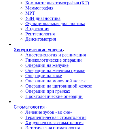
Компьютерная томография (КТ)
Маммография
МРТ
УЗИ-диагностика
Функциональная диагностика
Эндоскопия
Рентгенология
Денситометрия
Хирургические услуги
Анестезиология и реанимация
Гинекологические операции
Операции на желудке
Операции на желчном пузыре
Операции на коже
Операции на молочной железе
Операции на щитовидной железе
Операции при грыжах
Проктологические операции
Стоматология
Лечение зубов «во сне»
Терапевтическая стоматология
Хирургическая стоматология
Эстетическая стоматология