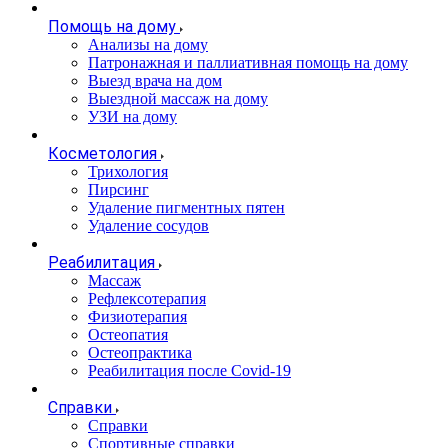
Помощь на дому
Анализы на дому
Патронажная и паллиативная помощь на дому
Выезд врача на дом
Выездной массаж на дому
УЗИ на дому
Косметология
Трихология
Пирсинг
Удаление пигментных пятен
Удаление сосудов
Реабилитация
Массаж
Рефлексотерапия
Физиотерапия
Остеопатия
Остеопрактика
Реабилитация после Covid-19
Справки
Справки
Спортивные справки