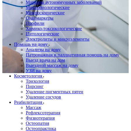
Маркеры аутоиммунных заболеваний
Микробиологические
Микроскопические
Онкомаркеры
Профили
Химико-токсикологические
Цитологические
Электролиты и микроэлементы
Помощь на дому
Анализы на дому
Патронажная и паллиативная помощь на дому
Выезд врача на дом
Выездной массаж на дому
УЗИ на дому
Косметология
Трихология
Пирсинг
Удаление пигментных пятен
Удаление сосудов
Реабилитация
Массаж
Рефлексотерапия
Физиотерапия
Остеопатия
Остеопрактика