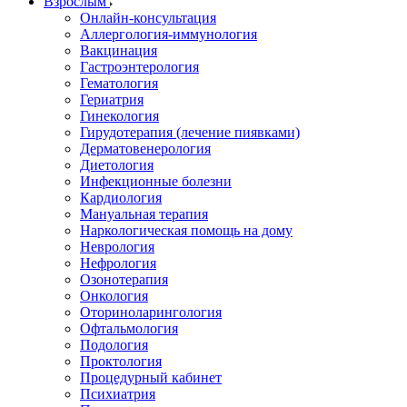
Взрослым
Онлайн-консультация
Аллергология-иммунология
Вакцинация
Гастроэнтерология
Гематология
Гериатрия
Гинекология
Гирудотерапия (лечение пиявками)
Дерматовенерология
Диетология
Инфекционные болезни
Кардиология
Мануальная терапия
Наркологическая помощь на дому
Неврология
Нефрология
Озонотерапия
Онкология
Оториноларингология
Офтальмология
Подология
Проктология
Процедурный кабинет
Психиатрия