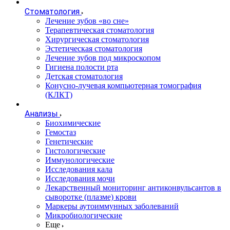
Стоматология
Лечение зубов «во сне»
Терапевтическая стоматология
Хирургическая стоматология
Эстетическая стоматология
Лечение зубов под микроскопом
Гигиена полости рта
Детская стоматология
Конусно-лучевая компьютерная томография
(КЛКТ)
Анализы
Биохимические
Гемостаз
Генетические
Гистологические
Иммунологические
Исследования кала
Исследования мочи
Лекарственный мониторинг антиконвульсантов в
сыворотке (плазме) крови
Маркеры аутоиммунных заболеваний
Микробиологические
Еще