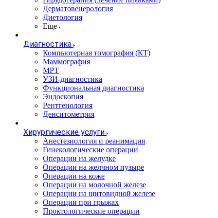
Дерматовенерология
Диетология
Еще
Диагностика
Компьютерная томография (КТ)
Маммография
МРТ
УЗИ-диагностика
Функциональная диагностика
Эндоскопия
Рентгенология
Денситометрия
Хирургические услуги
Анестезиология и реанимация
Гинекологические операции
Операции на желудке
Операции на желчном пузыре
Операции на коже
Операции на молочной железе
Операции на щитовидной железе
Операции при грыжах
Проктологические операции