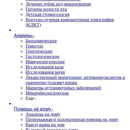
Лечение зубов под микроскопом
Гигиена полости рта
Детская стоматология
Конусно-лучевая компьютерная томография
(КЛКТ)
Анализы
Биохимические
Гемостаз
Генетические
Гистологические
Иммунологические
Исследования кала
Исследования мочи
Лекарственный мониторинг антиконвульсантов в
сыворотке (плазме) крови
Маркеры аутоиммунных заболеваний
Микробиологические
Еще
Помощь на дому
Анализы на дому
Патронажная и паллиативная помощь на дому
Выезд врача на дом
Выездной массаж на дому