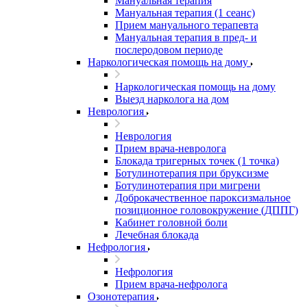
Мануальная терапия
Мануальная терапия (1 сеанс)
Прием мануального терапевта
Мануальная терапия в пред- и
послеродовом периоде
Наркологическая помощь на дому
Наркологическая помощь на дому
Выезд нарколога на дом
Неврология
Неврология
Прием врача-невролога
Блокада тригерных точек (1 точка)
Ботулинотерапия при бруксизме
Ботулинотерапия при мигрени
Доброкачественное пароксизмальное
позиционное головокружение (ДППГ)
Кабинет головной боли
Лечебная блокада
Нефрология
Нефрология
Прием врача-нефролога
Озонотерапия