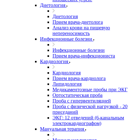
Диетология
Диетология
Прием врача-диетолога
Анализ крови на пищевую
непереносимость
Инфекционные болезни
Инфекционные болезни
Прием врача-инфекциониста
Кардиология
Кардиология
Прием врача-кардиолога
Липидология
Медикаментозные пробы при ЭКГ
Ортостатическая проба
Проба с гипервентиляцией
Проба с физической нагрузкой - 20
приседаний
ЭКГ: 12 отведений (6-канальным
электрокардиографом)
Мануальная терапия