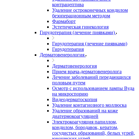
контрацептива
Удаление остроконечных кондилом
безоперационным методом
Фармаборт
Эстетическая гинекология
Гирудотерапия (лечение пиявками)
Гирудотерапия (лечение пиявками)
Гирудотерапия
Дерматовенерология
Дерматовенерология
Прием врача-дерматовенеролога
Лечение заболеваний передающихся
половым путем
Осмотр с использованием лампы Вуда
на микроспорию
Видеодерматоскопия
Удаление контагиозного моллюска
Удаление образований на коже
диатермокоагуляцией
Электрокоагуляция папиллом,
кондилом, бородавок, кератом,
сосудистых образований, белых угрей,
юношеских угрей.