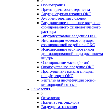
Озонотерапия
Прием врача-озонотерапевта
Акупунктурная терапия ОКС
Аутогемотерапия с озоном
Внутривенное капельное введение
озонированного физиологического
раствора
Внутрисуставное введение ОКС
Инстилляция мочевого пузыря
озонированной водой или ОКС
Использование озонированной
дистиллированной воды для приема
внутрь
Озонирование масла (50 мл)
Околосуставное введение ОКС
Проточная внутривлагалищная
инсуффляция ОКС
Ректальная инсуффляция озоно-
кислородной смесью
Онкология
Онкология
Прием врача-онколога
Видеодерматоскопия