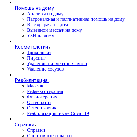
Помощь на дому
Анализы на дому
Патронажная и паллиативная помощь на дому
Выезд врача на дом
Выездной массаж на дому
УЗИ на дому
Косметология
Трихология
Пирсинг
Удаление пигментных пятен
Удаление сосудов
Реабилитация
Массаж
Рефлексотерапия
Физиотерапия
Остеопатия
Остеопрактика
Реабилитация после Covid-19
Справки
Справки
Спортивные справки