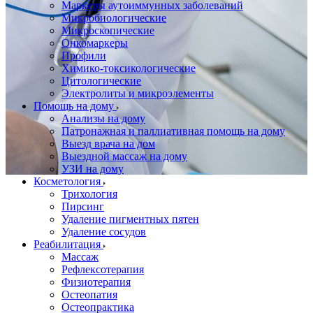
Маркеры аутоиммунных заболеваний
Микробиологические
Микроскопические
Онкомаркеры
Профили
Химико-токсикологические
Цитологические
Электролиты и микроэлементы
Помощь на дому
Анализы на дому
Патронажная и паллиативная помощь на дому
Выезд врача на дом
Выездной массаж на дому
УЗИ на дому
Косметология
Трихология
Пирсинг
Удаление пигментных пятен
Удаление сосудов
Реабилитация
Массаж
Рефлексотерапия
Физиотерапия
Остеопатия
Остеопрактика