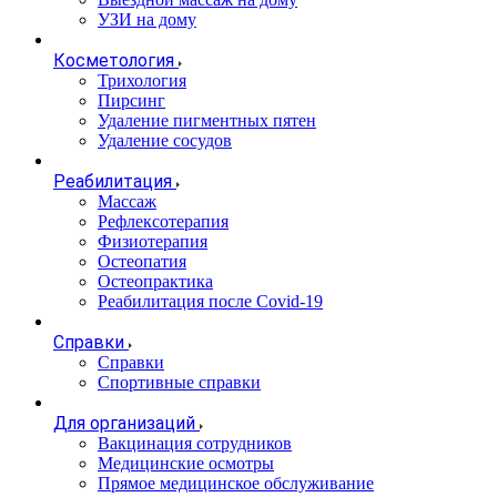
УЗИ на дому
Косметология
Трихология
Пирсинг
Удаление пигментных пятен
Удаление сосудов
Реабилитация
Массаж
Рефлексотерапия
Физиотерапия
Остеопатия
Остеопрактика
Реабилитация после Covid-19
Справки
Справки
Спортивные справки
Для организаций
Вакцинация сотрудников
Медицинские осмотры
Прямое медицинское обслуживание