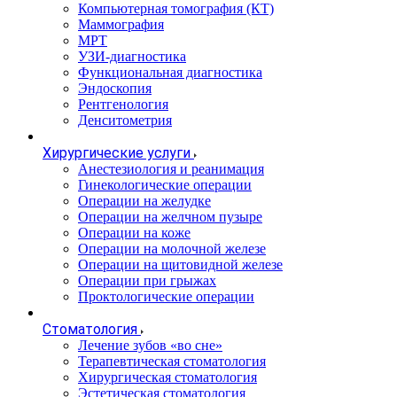
Компьютерная томография (КТ)
Маммография
МРТ
УЗИ-диагностика
Функциональная диагностика
Эндоскопия
Рентгенология
Денситометрия
Хирургические услуги
Анестезиология и реанимация
Гинекологические операции
Операции на желудке
Операции на желчном пузыре
Операции на коже
Операции на молочной железе
Операции на щитовидной железе
Операции при грыжах
Проктологические операции
Стоматология
Лечение зубов «во сне»
Терапевтическая стоматология
Хирургическая стоматология
Эстетическая стоматология