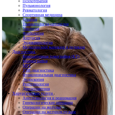
Психотерапия
Пульмонология
Ревматология
Спортивная медицина
Терапия
Травматология-ортопедия
Урология
Флебология
Хирургия
Эндокринология
Медицинский маникюр и педикюр
Диагностика
Компьютерная томография (КТ)
Маммография
МРТ
УЗИ-диагностика
Функциональная диагностика
Эндоскопия
Рентгенология
Денситометрия
Хирургические услуги
Анестезиология и реанимация
Гинекологические операции
Операции на желудке
Операции на желчном пузыре