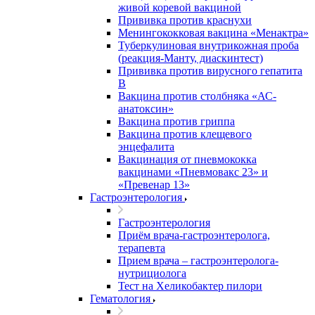
живой коревой вакциной
Прививка против краснухи
Менингококковая вакцина «Менактра»
Туберкулиновая внутрикожная проба
(реакция-Манту, диаскинтест)
Прививка против вирусного гепатита
В
Вакцина против столбняка «АС-
анатоксин»
Вакцина против гриппа
Вакцина против клещевого
энцефалита
Вакцинация от пневмококка
вакцинами «Пневмовакс 23» и
«Превенар 13»
Гастроэнтерология
Гастроэнтерология
Приём врача-гастроэнтеролога,
терапевта
Прием врача – гастроэнтеролога-
нутрициолога
Тест на Хеликобактер пилори
Гематология