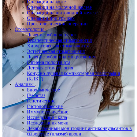
Операции на коже
Операции на молочной железе
Операции на щитовидной железе
Операции при грыжах
Проктологические операции
Стоматология
Лечение зубов «во сне»
Терапевтическая стоматология
Хирургическая стоматология
Эстетическая стоматология
Лечение зубов под микроскопом
Гигиена полости рта
Детская стоматология
Конусно-лучевая компьютерная томография
(КЛКТ)
Анализы
Биохимические
Гемостаз
Генетические
Гистологические
Иммунологические
Исследования кала
Исследования мочи
Лекарственный мониторинг антиконвульсантов в
сыворотке (плазме) крови