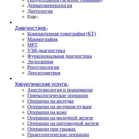
Дерматовенерология
Диетология
Еще
Диагностика
Компьютерная томография (КТ)
Маммография
МРТ
УЗИ-диагностика
Функциональная диагностика
Эндоскопия
Рентгенология
Денситометрия
Хирургические услуги
Анестезиология и реанимация
Гинекологические операции
Операции на желудке
Операции на желчном пузыре
Операции на коже
Операции на молочной железе
Операции на щитовидной железе
Операции при грыжах
Проктологические операции