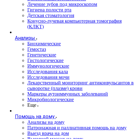
Лечение зубов под микроскопом
Гигиена полости рта
Детская стоматология
Конусно-лучевая компьютерная томография
(КЛКТ)
Анализы
Биохимические
Гемостаз
Генетические
Гистологические
Иммунологические
Исследования кала
Исследования мочи
Лекарственный мониторинг антиконвульсантов в
сыворотке (плазме) крови
Маркеры аутоиммунных заболеваний
Микробиологические
Еще
Помощь на дому
Анализы на дому
Патронажная и паллиативная помощь на дому
Выезд врача на дом
Выездной массаж на дому