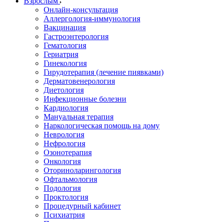
Взрослым
Онлайн-консультация
Аллергология-иммунология
Вакцинация
Гастроэнтерология
Гематология
Гериатрия
Гинекология
Гирудотерапия (лечение пиявками)
Дерматовенерология
Диетология
Инфекционные болезни
Кардиология
Мануальная терапия
Наркологическая помощь на дому
Неврология
Нефрология
Озонотерапия
Онкология
Оториноларингология
Офтальмология
Подология
Проктология
Процедурный кабинет
Психиатрия