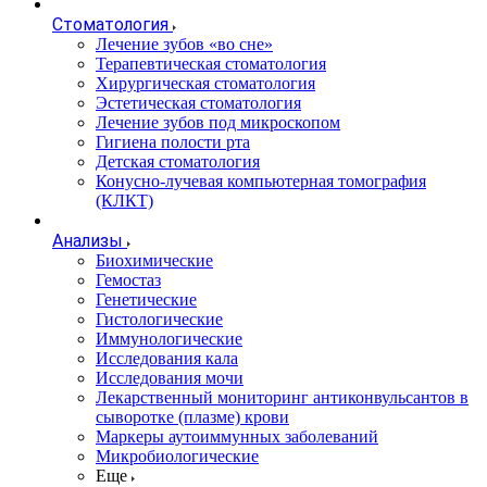
Стоматология
Лечение зубов «во сне»
Терапевтическая стоматология
Хирургическая стоматология
Эстетическая стоматология
Лечение зубов под микроскопом
Гигиена полости рта
Детская стоматология
Конусно-лучевая компьютерная томография
(КЛКТ)
Анализы
Биохимические
Гемостаз
Генетические
Гистологические
Иммунологические
Исследования кала
Исследования мочи
Лекарственный мониторинг антиконвульсантов в
сыворотке (плазме) крови
Маркеры аутоиммунных заболеваний
Микробиологические
Еще