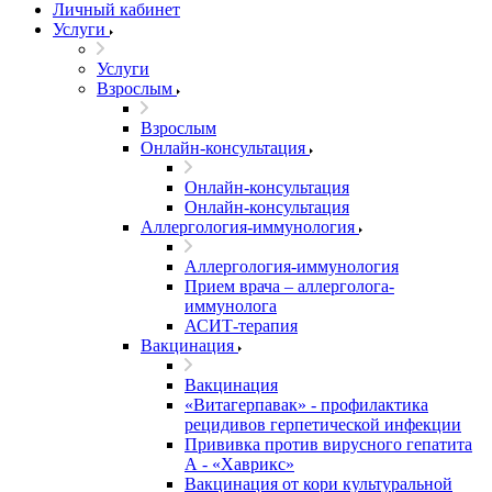
Личный кабинет
Услуги
Услуги
Взрослым
Взрослым
Онлайн-консультация
Онлайн-консультация
Онлайн-консультация
Аллергология-иммунология
Аллергология-иммунология
Прием врача – аллерголога-
иммунолога
АСИТ-терапия
Вакцинация
Вакцинация
«Витагерпавак» - профилактика
рецидивов герпетической инфекции
Прививка против вирусного гепатита
А - «Хаврикс»
Вакцинация от кори культуральной