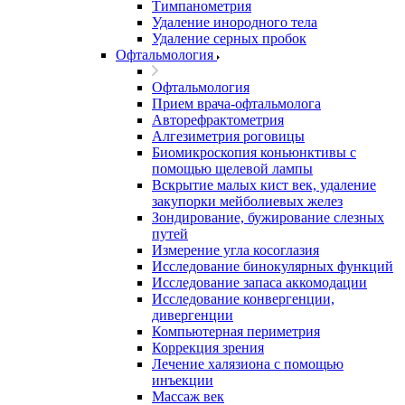
Тимпанометрия
Удаление инородного тела
Удаление серных пробок
Офтальмология
Офтальмология
Прием врача-офтальмолога
Авторефрактометрия
Алгезиметрия роговицы
Биомикроскопия коньюнктивы с
помощью щелевой лампы
Вскрытие малых кист век, удаление
закупорки мейболиевых желез
Зондирование, бужирование слезных
путей
Измерение угла косоглазия
Исследование бинокулярных функций
Исследование запаса аккомодации
Исследование конвергенции,
дивергенции
Компьютерная периметрия
Коррекция зрения
Лечение халязиона с помощью
инъекции
Массаж век