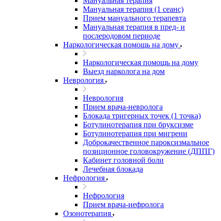
Мануальная терапия
Мануальная терапия (1 сеанс)
Прием мануального терапевта
Мануальная терапия в пред- и
послеродовом периоде
Наркологическая помощь на дому
Наркологическая помощь на дому
Выезд нарколога на дом
Неврология
Неврология
Прием врача-невролога
Блокада тригерных точек (1 точка)
Ботулинотерапия при бруксизме
Ботулинотерапия при мигрени
Доброкачественное пароксизмальное
позиционное головокружение (ДППГ)
Кабинет головной боли
Лечебная блокада
Нефрология
Нефрология
Прием врача-нефролога
Озонотерапия