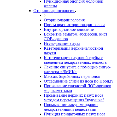
Пункционная биопсия молочной
железы
Оториноларингология
Оториноларингология
Прием врача-оториноларинголога
Внутригортанное вливание
Вскрытие гематом, абсцессов, кист
ЛОР-органов
Исследование слуха
Катетеризация верхнечелюстной
пазухи
Катетеризация слуховой трубы с
введением лекарственных веществ
Лечение синусита с помощью синус-
катетера «ЯМИК»
Массаж барабанных перепонок
Отсасывание слизи из носа по Пройду
Прижигание слизистой ЛОР-органов
медикаментами
Промывание верхних пазух носа
методом перемещения "кукушка"
Промывание лакун миндалин
лекарственными веществами
Пункция придаточных пазух носа