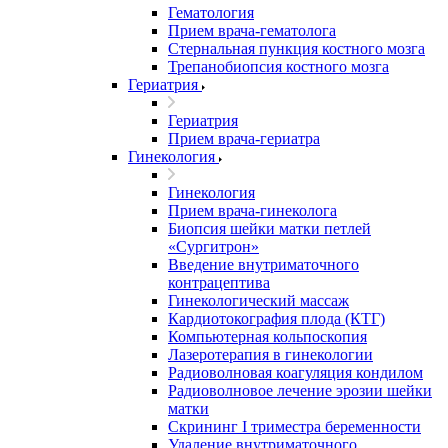
Гематология
Прием врача-гематолога
Стернальная пункция костного мозга
Трепанобиопсия костного мозга
Гериатрия
Гериатрия
Прием врача-гериатра
Гинекология
Гинекология
Прием врача-гинеколога
Биопсия шейки матки петлей
«Сургитрон»
Введение внутриматочного
контрацептива
Гинекологический массаж
Кардиотокография плода (КТГ)
Компьютерная кольпоскопия
Лазеротерапия в гинекологии
Радиоволновая коагуляция кондилом
Радиоволновое лечение эрозии шейки
матки
Скрининг I триместра беременности
Удаление внутриматочного