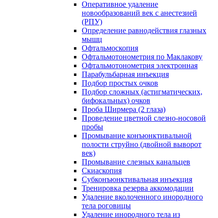
Оперативное удаление
новообразований век с анестезией
(РПУ)
Определение равнодействия глазных
мышц
Офтальмоскопия
Офтальмотонометрия по Маклакову
Офтальмотонометрия электронная
Парабульбарная инъекция
Подбор простых очков
Подбор сложных (астигматических,
бифокальных) очков
Проба Ширмера (2 глаза)
Проведение цветной слезно-носовой
пробы
Промывание конъюнктивальной
полости струйно (двойной выворот
век)
Промывание слезных канальцев
Скиаскопия
Субконъюнктивальная инъекция
Тренировка резерва аккомодации
Удаление вколоченного инородного
тела роговицы
Удаление инородного тела из