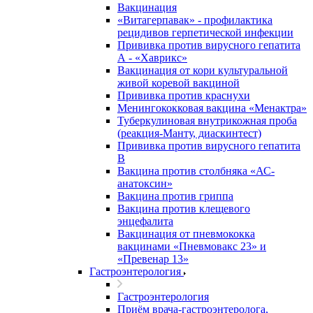
Вакцинация
«Витагерпавак» - профилактика
рецидивов герпетической инфекции
Прививка против вирусного гепатита
А - «Хаврикс»
Вакцинация от кори культуральной
живой коревой вакциной
Прививка против краснухи
Менингококковая вакцина «Менактра»
Туберкулиновая внутрикожная проба
(реакция-Манту, диаскинтест)
Прививка против вирусного гепатита
В
Вакцина против столбняка «АС-
анатоксин»
Вакцина против гриппа
Вакцина против клещевого
энцефалита
Вакцинация от пневмококка
вакцинами «Пневмовакс 23» и
«Превенар 13»
Гастроэнтерология
Гастроэнтерология
Приём врача-гастроэнтеролога,