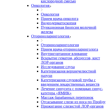
кислородной смесью
Онкология
Онкология
Прием врача-онколога
Видеодерматоскопия
Пункционная биопсия молочной
железы
Оториноларингология
Оториноларингология
Прием врача-оториноларинголога
Внутригортанное вливание
Вскрытие гематом, абсцессов, кист
ЛОР-органов
Исследование слуха
Катетеризация верхнечелюстной
пазухи
Катетеризация слуховой трубы с
введением лекарственных веществ
Лечение синусита с помощью синус-
катетера «ЯМИК»
Массаж барабанных перепонок
Отсасывание слизи из носа по Пройду
Прижигание слизистой ЛОР-органов