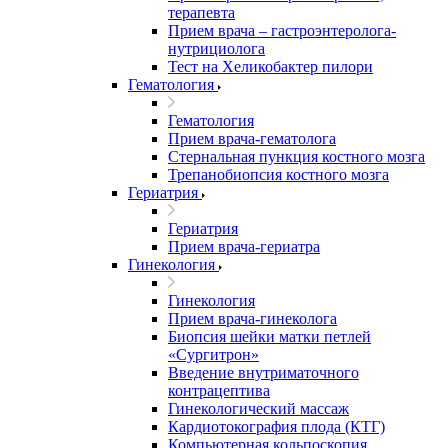
терапевта
Прием врача – гастроэнтеролога-
нутрициолога
Тест на Хеликобактер пилори
Гематология
Гематология
Прием врача-гематолога
Стернальная пункция костного мозга
Трепанобиопсия костного мозга
Гериатрия
Гериатрия
Прием врача-гериатра
Гинекология
Гинекология
Прием врача-гинеколога
Биопсия шейки матки петлей
«Сургитрон»
Введение внутриматочного
контрацептива
Гинекологический массаж
Кардиотокография плода (КТГ)
Компьютерная кольпоскопия