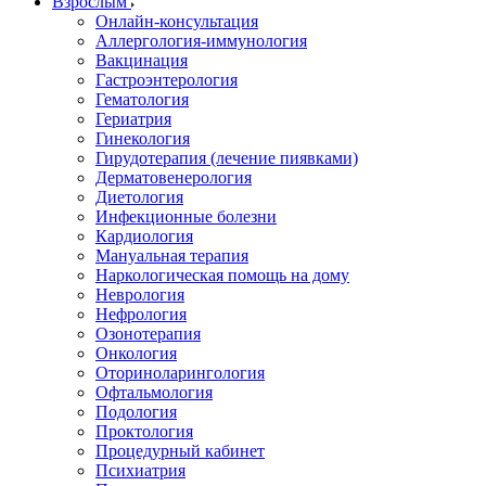
Взрослым
Онлайн-консультация
Аллергология-иммунология
Вакцинация
Гастроэнтерология
Гематология
Гериатрия
Гинекология
Гирудотерапия (лечение пиявками)
Дерматовенерология
Диетология
Инфекционные болезни
Кардиология
Мануальная терапия
Наркологическая помощь на дому
Неврология
Нефрология
Озонотерапия
Онкология
Оториноларингология
Офтальмология
Подология
Проктология
Процедурный кабинет
Психиатрия