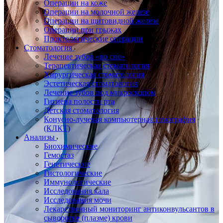
Операции на коже
Операции на молочной железе
Операции на щитовидной железе
Операции при грыжах
Проктологические операции
Стоматология
Лечение зубов «во сне»
Терапевтическая стоматология
Хирургическая стоматология
Эстетическая стоматология
Лечение зубов под микроскопом
Гигиена полости рта
Детская стоматология
Конусно-лучевая компьютерная томография
(КЛКТ)
Анализы
Биохимические
Гемостаз
Генетические
Гистологические
Иммунологические
Исследования кала
Исследования мочи
Лекарственный мониторинг антиконвульсантов в
сыворотке (плазме) крови