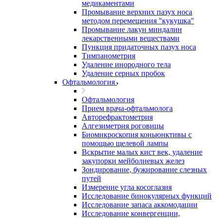
медикаментами
Промывание верхних пазух носа
методом перемещения "кукушка"
Промывание лакун миндалин
лекарственными веществами
Пункция придаточных пазух носа
Тимпанометрия
Удаление инородного тела
Удаление серных пробок
Офтальмология
Офтальмология
Прием врача-офтальмолога
Авторефрактометрия
Алгезиметрия роговицы
Биомикроскопия коньюнктивы с
помощью щелевой лампы
Вскрытие малых кист век, удаление
закупорки мейболиевых желез
Зондирование, бужирование слезных
путей
Измерение угла косоглазия
Исследование бинокулярных функций
Исследование запаса аккомодации
Исследование конвергенции,