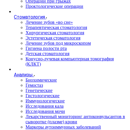
Операции при грыжах
Проктологические операции
Стоматология
Лечение зубов «во сне»
Терапевтическая стоматология
Хирургическая стоматология
Эстетическая стоматология
Лечение зубов под микроскопом
Гигиена полости рта
Детская стоматология
Конусно-лучевая компьютерная томография
(КЛКТ)
Анализы
Биохимические
Гемостаз
Генетические
Гистологические
Иммунологические
Исследования кала
Исследования мочи
Лекарственный мониторинг антиконвульсантов в
сыворотке (плазме) крови
Маркеры аутоиммунных заболеваний