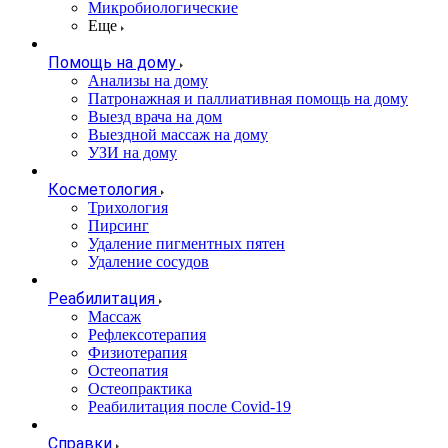
Микробиологические
Еще
Помощь на дому
Анализы на дому
Патронажная и паллиативная помощь на дому
Выезд врача на дом
Выездной массаж на дому
УЗИ на дому
Косметология
Трихология
Пирсинг
Удаление пигментных пятен
Удаление сосудов
Реабилитация
Массаж
Рефлексотерапия
Физиотерапия
Остеопатия
Остеопрактика
Реабилитация после Covid-19
Справки