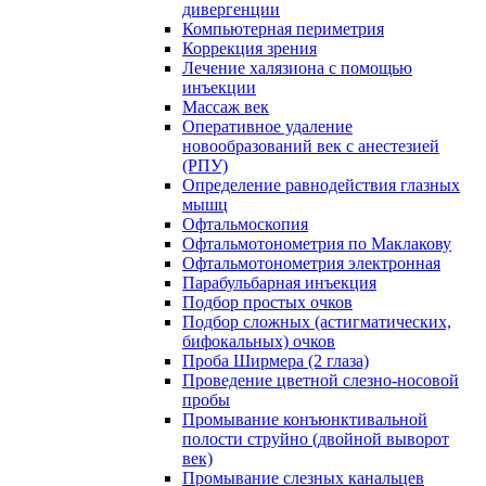
дивергенции
Компьютерная периметрия
Коррекция зрения
Лечение халязиона с помощью
инъекции
Массаж век
Оперативное удаление
новообразований век с анестезией
(РПУ)
Определение равнодействия глазных
мышц
Офтальмоскопия
Офтальмотонометрия по Маклакову
Офтальмотонометрия электронная
Парабульбарная инъекция
Подбор простых очков
Подбор сложных (астигматических,
бифокальных) очков
Проба Ширмера (2 глаза)
Проведение цветной слезно-носовой
пробы
Промывание конъюнктивальной
полости струйно (двойной выворот
век)
Промывание слезных канальцев