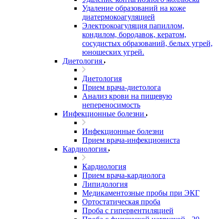
Удаление образований на коже
диатермокоагуляцией
Электрокоагуляция папиллом,
кондилом, бородавок, кератом,
сосудистых образований, белых угрей,
юношеских угрей.
Диетология
Диетология
Прием врача-диетолога
Анализ крови на пищевую
непереносимость
Инфекционные болезни
Инфекционные болезни
Прием врача-инфекциониста
Кардиология
Кардиология
Прием врача-кардиолога
Липидология
Медикаментозные пробы при ЭКГ
Ортостатическая проба
Проба с гипервентиляцией