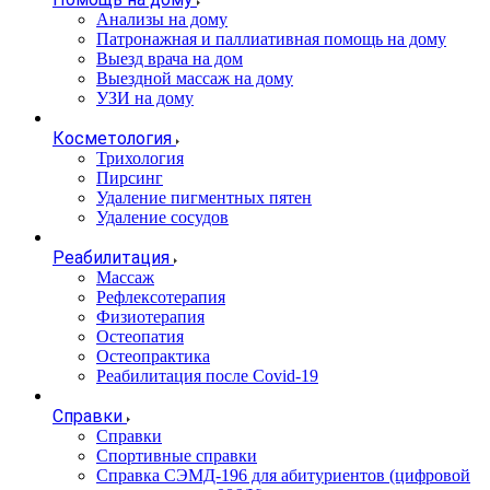
Анализы на дому
Патронажная и паллиативная помощь на дому
Выезд врача на дом
Выездной массаж на дому
УЗИ на дому
Косметология
Трихология
Пирсинг
Удаление пигментных пятен
Удаление сосудов
Реабилитация
Массаж
Рефлексотерапия
Физиотерапия
Остеопатия
Остеопрактика
Реабилитация после Covid-19
Справки
Справки
Спортивные справки
Справка СЭМД‑196 для абитуриентов (цифровой