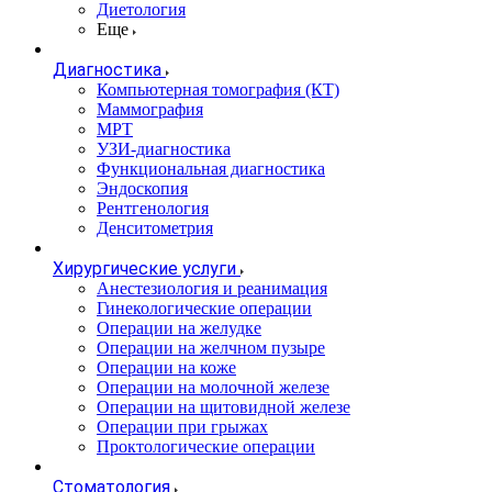
Диетология
Еще
Диагностика
Компьютерная томография (КТ)
Маммография
МРТ
УЗИ-диагностика
Функциональная диагностика
Эндоскопия
Рентгенология
Денситометрия
Хирургические услуги
Анестезиология и реанимация
Гинекологические операции
Операции на желудке
Операции на желчном пузыре
Операции на коже
Операции на молочной железе
Операции на щитовидной железе
Операции при грыжах
Проктологические операции
Стоматология