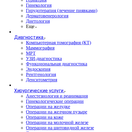
Гинекология
Гирудотерапия (лечение пиявками)
Дерматовенерология
Диетология
Еще
Диагностика
Компьютерная томография (КТ)
Маммография
МРТ
УЗИ-диагностика
Функциональная диагностика
Эндоскопия
Рентгенология
Денситометрия
Хирургические услуги
Анестезиология и реанимация
Гинекологические операции
Операции на желудке
Операции на желчном пузыре
Операции на коже
Операции на молочной железе
Операции на щитовидной железе