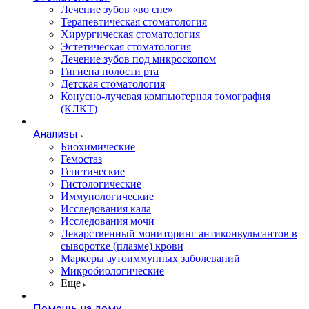
Лечение зубов «во сне»
Терапевтическая стоматология
Хирургическая стоматология
Эстетическая стоматология
Лечение зубов под микроскопом
Гигиена полости рта
Детская стоматология
Конусно-лучевая компьютерная томография
(КЛКТ)
Анализы
Биохимические
Гемостаз
Генетические
Гистологические
Иммунологические
Исследования кала
Исследования мочи
Лекарственный мониторинг антиконвульсантов в
сыворотке (плазме) крови
Маркеры аутоиммунных заболеваний
Микробиологические
Еще
Помощь на дому