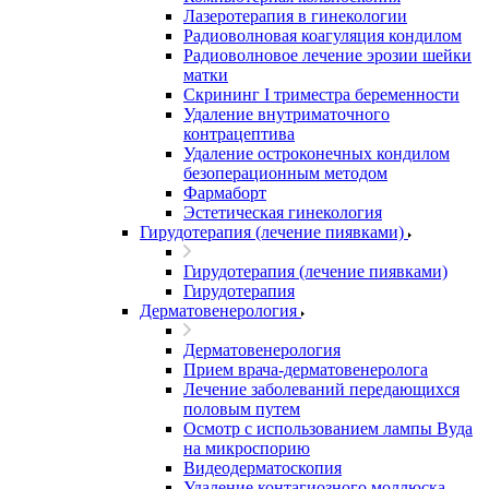
Лазеротерапия в гинекологии
Радиоволновая коагуляция кондилом
Радиоволновое лечение эрозии шейки
матки
Скрининг I триместра беременности
Удаление внутриматочного
контрацептива
Удаление остроконечных кондилом
безоперационным методом
Фармаборт
Эстетическая гинекология
Гирудотерапия (лечение пиявками)
Гирудотерапия (лечение пиявками)
Гирудотерапия
Дерматовенерология
Дерматовенерология
Прием врача-дерматовенеролога
Лечение заболеваний передающихся
половым путем
Осмотр с использованием лампы Вуда
на микроспорию
Видеодерматоскопия
Удаление контагиозного моллюска