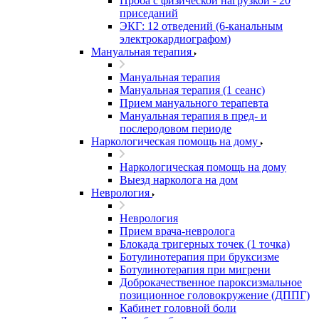
Проба с физической нагрузкой - 20
приседаний
ЭКГ: 12 отведений (6-канальным
электрокардиографом)
Мануальная терапия
Мануальная терапия
Мануальная терапия (1 сеанс)
Прием мануального терапевта
Мануальная терапия в пред- и
послеродовом периоде
Наркологическая помощь на дому
Наркологическая помощь на дому
Выезд нарколога на дом
Неврология
Неврология
Прием врача-невролога
Блокада тригерных точек (1 точка)
Ботулинотерапия при бруксизме
Ботулинотерапия при мигрени
Доброкачественное пароксизмальное
позиционное головокружение (ДППГ)
Кабинет головной боли