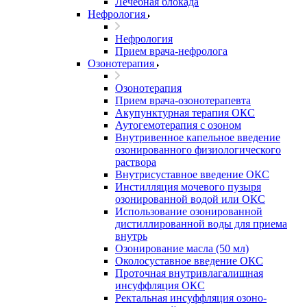
Лечебная блокада
Нефрология
Нефрология
Прием врача-нефролога
Озонотерапия
Озонотерапия
Прием врача-озонотерапевта
Акупунктурная терапия ОКС
Аутогемотерапия с озоном
Внутривенное капельное введение
озонированного физиологического
раствора
Внутрисуставное введение ОКС
Инстилляция мочевого пузыря
озонированной водой или ОКС
Использование озонированной
дистиллированной воды для приема
внутрь
Озонирование масла (50 мл)
Околосуставное введение ОКС
Проточная внутривлагалищная
инсуффляция ОКС
Ректальная инсуффляция озоно-