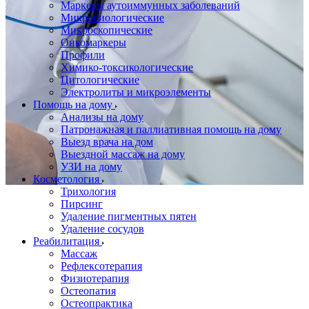
Маркеры аутоиммунных заболеваний
Микробиологические
Микроскопические
Онкомаркеры
Профили
Химико-токсикологические
Цитологические
Электролиты и микроэлементы
Помощь на дому
Анализы на дому
Патронажная и паллиативная помощь на дому
Выезд врача на дом
Выездной массаж на дому
УЗИ на дому
Косметология
Трихология
Пирсинг
Удаление пигментных пятен
Удаление сосудов
Реабилитация
Массаж
Рефлексотерапия
Физиотерапия
Остеопатия
Остеопрактика