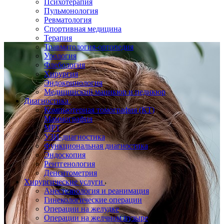
Психотерапия
Пульмонология
Ревматология
Спортивная медицина
Терапия
Травматология-ортопедия
Урология
Флебология
Хирургия
Эндокринология
Медицинский маникюр и педикюр
Диагностика
Компьютерная томография (КТ)
Маммография
МРТ
УЗИ-диагностика
Функциональная диагностика
Эндоскопия
Рентгенология
Денситометрия
Хирургические услуги
Анестезиология и реанимация
Гинекологические операции
Операции на желудке
Операции на желчном пузыре