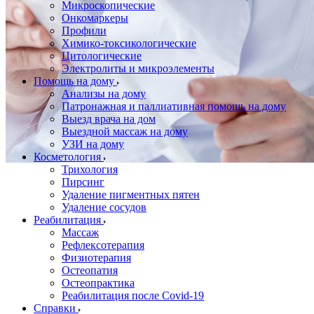
Микроскопические
Онкомаркеры
Профили
Химико-токсикологические
Цитологические
Электролиты и микроэлементы
Помощь на дому
Анализы на дому
Патронажная и паллиативная помощь на дому
Выезд врача на дом
Выездной массаж на дому
УЗИ на дому
Косметология
Трихология
Пирсинг
Удаление пигментных пятен
Удаление сосудов
Реабилитация
Массаж
Рефлексотерапия
Физиотерапия
Остеопатия
Остеопрактика
Реабилитация после Covid-19
Справки