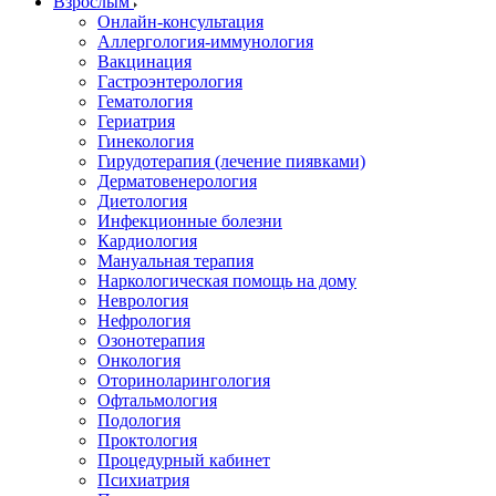
Взрослым
Онлайн-консультация
Аллергология-иммунология
Вакцинация
Гастроэнтерология
Гематология
Гериатрия
Гинекология
Гирудотерапия (лечение пиявками)
Дерматовенерология
Диетология
Инфекционные болезни
Кардиология
Мануальная терапия
Наркологическая помощь на дому
Неврология
Нефрология
Озонотерапия
Онкология
Оториноларингология
Офтальмология
Подология
Проктология
Процедурный кабинет
Психиатрия