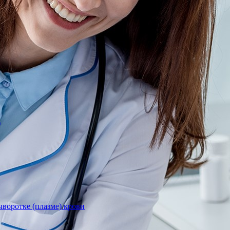
)
воротке (плазме) крови