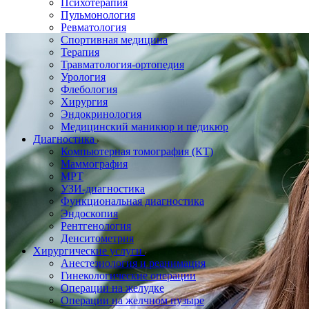
Психотерапия
Пульмонология
Ревматология
Спортивная медицина
Терапия
Травматология-ортопедия
Урология
Флебология
Хирургия
Эндокринология
Медицинский маникюр и педикюр
Диагностика
Компьютерная томография (КТ)
Маммография
МРТ
УЗИ-диагностика
Функциональная диагностика
Эндоскопия
Рентгенология
Денситометрия
Хирургические услуги
Анестезиология и реанимация
Гинекологические операции
Операции на желудке
Операции на желчном пузыре