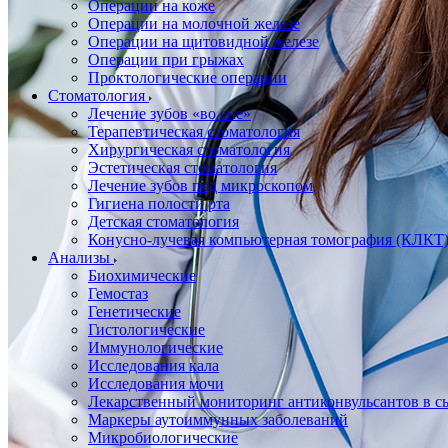
Операции на коже
Операции на молочной железе
Операции на щитовидной железе
Операции при грыжах
Проктологические операции
Стоматология
Лечение зубов «во сне»
Терапевтическая стоматология
Хирургическая стоматология
Эстетическая стоматология
Лечение зубов под микроскопом
Гигиена полости рта
Детская стоматология
Конусно-лучевая компьютерная томография (КЛКТ
Анализы
Биохимические
Гемостаз
Генетические
Гистологические
Иммунологические
Исследования кала
Исследования мочи
Лекарственный мониторинг антиконвульсантов в сы
Маркеры аутоиммунных заболеваний
Микробиологические