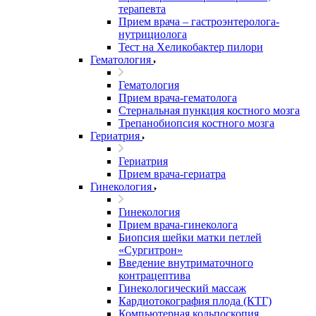
терапевта
Прием врача – гастроэнтеролога-
нутрициолога
Тест на Хеликобактер пилори
Гематология
Гематология
Прием врача-гематолога
Стернальная пункция костного мозга
Трепанобиопсия костного мозга
Гериатрия
Гериатрия
Прием врача-гериатра
Гинекология
Гинекология
Прием врача-гинеколога
Биопсия шейки матки петлей
«Сургитрон»
Введение внутриматочного
контрацептива
Гинекологический массаж
Кардиотокография плода (КТГ)
Компьютерная кольпоскопия