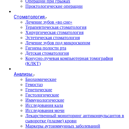
Операции при грыжах
Проктологические операции
Стоматология
Лечение зубов «во сне»
Терапевтическая стоматология
Хирургическая стоматология
Эстетическая стоматология
Лечение зубов под микроскопом
Гигиена полости рта
Детская стоматология
Конусно-лучевая компьютерная томография
(КЛКТ)
Анализы
Биохимические
Гемостаз
Генетические
Гистологические
Иммунологические
Исследования кала
Исследования мочи
Лекарственный мониторинг антиконвульсантов в
сыворотке (плазме) крови
Маркеры аутоиммунных заболеваний