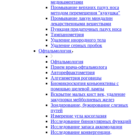
медикаментами
Промывание верхних пазух носа
методом перемещения "кукушка"
Промывание лакун миндалин
лекарственными веществами
Пункция придаточных пазух носа
Тимпанометрия
Удаление инородного тела
Удаление серных пробок
Офтальмология
Офтальмология
Прием врача-офтальмолога
Авторефрактометрия
Алгезиметрия роговицы
Биомикроскопия коньюнктивы с
помощью щелевой лампы
Вскрытие малых кист век, удаление
закупорки мейболиевых желез
Зондирование, бужирование слезных
путей
Измерение угла косоглазия
Исследование бинокулярных функций
Исследование запаса аккомодации
Исследование конвергенции,