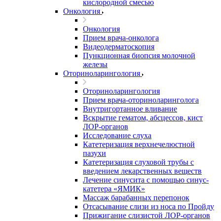
кислородной смесью
Онкология
Онкология
Прием врача-онколога
Видеодерматоскопия
Пункционная биопсия молочной
железы
Оториноларингология
Оториноларингология
Прием врача-оториноларинголога
Внутригортанное вливание
Вскрытие гематом, абсцессов, кист
ЛОР-органов
Исследование слуха
Катетеризация верхнечелюстной
пазухи
Катетеризация слуховой трубы с
введением лекарственных веществ
Лечение синусита с помощью синус-
катетера «ЯМИК»
Массаж барабанных перепонок
Отсасывание слизи из носа по Пройду
Прижигание слизистой ЛОР-органов