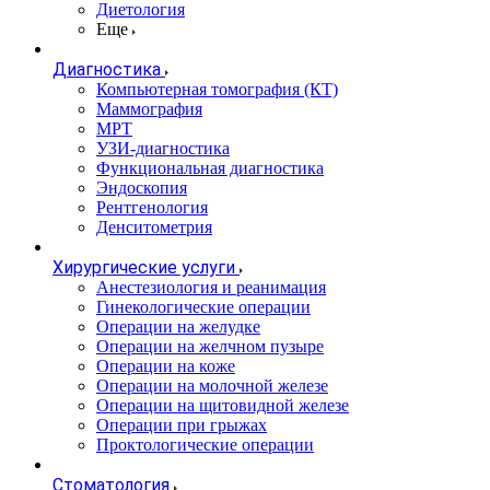
Диетология
Еще
Диагностика
Компьютерная томография (КТ)
Маммография
МРТ
УЗИ-диагностика
Функциональная диагностика
Эндоскопия
Рентгенология
Денситометрия
Хирургические услуги
Анестезиология и реанимация
Гинекологические операции
Операции на желудке
Операции на желчном пузыре
Операции на коже
Операции на молочной железе
Операции на щитовидной железе
Операции при грыжах
Проктологические операции
Стоматология