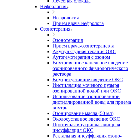
Лечебная блокада
Нефрология
Нефрология
Прием врача-нефролога
Озонотерапия
Озонотерапия
Прием врача-озонотерапевта
Акупунктурная терапия ОКС
Аутогемотерапия с озоном
Внутривенное капельное введение
озонированного физиологического
раствора
Внутрисуставное введение ОКС
Инстилляция мочевого пузыря
озонированной водой или ОКС
Использование озонированной
дистиллированной воды для приема
внутрь
Озонирование масла (50 мл)
Околосуставное введение ОКС
Проточная внутривлагалищная
инсуффляция ОКС
Ректальная инсуффляция озоно-