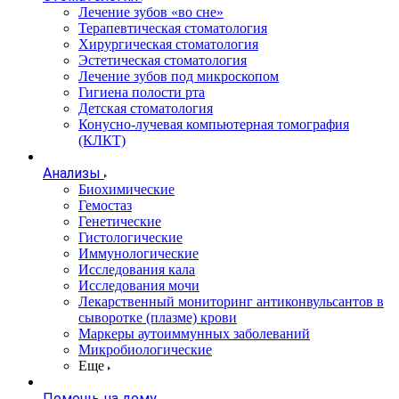
Лечение зубов «во сне»
Терапевтическая стоматология
Хирургическая стоматология
Эстетическая стоматология
Лечение зубов под микроскопом
Гигиена полости рта
Детская стоматология
Конусно-лучевая компьютерная томография
(КЛКТ)
Анализы
Биохимические
Гемостаз
Генетические
Гистологические
Иммунологические
Исследования кала
Исследования мочи
Лекарственный мониторинг антиконвульсантов в
сыворотке (плазме) крови
Маркеры аутоиммунных заболеваний
Микробиологические
Еще
Помощь на дому