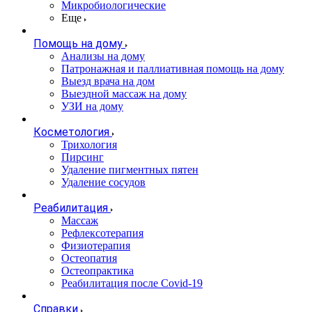
Микробиологические
Еще
Помощь на дому
Анализы на дому
Патронажная и паллиативная помощь на дому
Выезд врача на дом
Выездной массаж на дому
УЗИ на дому
Косметология
Трихология
Пирсинг
Удаление пигментных пятен
Удаление сосудов
Реабилитация
Массаж
Рефлексотерапия
Физиотерапия
Остеопатия
Остеопрактика
Реабилитация после Covid-19
Справки