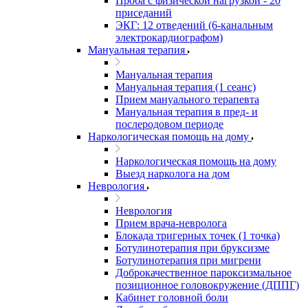
Проба с физической нагрузкой - 20
приседаний
ЭКГ: 12 отведений (6-канальным
электрокардиографом)
Мануальная терапия
Мануальная терапия
Мануальная терапия (1 сеанс)
Прием мануального терапевта
Мануальная терапия в пред- и
послеродовом периоде
Наркологическая помощь на дому
Наркологическая помощь на дому
Выезд нарколога на дом
Неврология
Неврология
Прием врача-невролога
Блокада тригерных точек (1 точка)
Ботулинотерапия при бруксизме
Ботулинотерапия при мигрени
Доброкачественное пароксизмальное
позиционное головокружение (ДППГ)
Кабинет головной боли