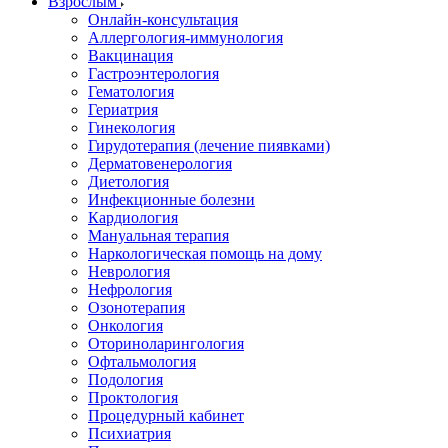
Взрослым
Онлайн-консультация
Аллергология-иммунология
Вакцинация
Гастроэнтерология
Гематология
Гериатрия
Гинекология
Гирудотерапия (лечение пиявками)
Дерматовенерология
Диетология
Инфекционные болезни
Кардиология
Мануальная терапия
Наркологическая помощь на дому
Неврология
Нефрология
Озонотерапия
Онкология
Оториноларингология
Офтальмология
Подология
Проктология
Процедурный кабинет
Психиатрия