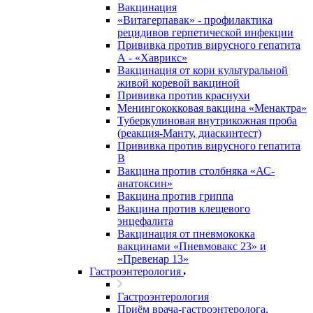
Вакцинация
«Витагерпавак» - профилактика
рецидивов герпетической инфекции
Прививка против вирусного гепатита
А - «Хаврикс»
Вакцинация от кори культуральной
живой коревой вакциной
Прививка против краснухи
Менингококковая вакцина «Менактра»
Туберкулиновая внутрикожная проба
(реакция-Манту, диаскинтест)
Прививка против вирусного гепатита
В
Вакцина против столбняка «АС-
анатоксин»
Вакцина против гриппа
Вакцина против клещевого
энцефалита
Вакцинация от пневмококка
вакцинами «Пневмовакс 23» и
«Превенар 13»
Гастроэнтерология
Гастроэнтерология
Приём врача-гастроэнтеролога,