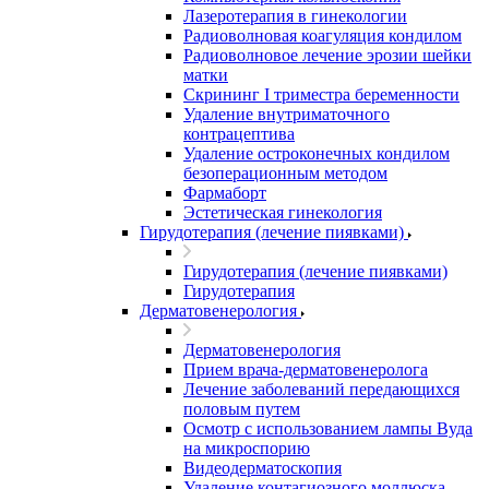
Лазеротерапия в гинекологии
Радиоволновая коагуляция кондилом
Радиоволновое лечение эрозии шейки
матки
Скрининг I триместра беременности
Удаление внутриматочного
контрацептива
Удаление остроконечных кондилом
безоперационным методом
Фармаборт
Эстетическая гинекология
Гирудотерапия (лечение пиявками)
Гирудотерапия (лечение пиявками)
Гирудотерапия
Дерматовенерология
Дерматовенерология
Прием врача-дерматовенеролога
Лечение заболеваний передающихся
половым путем
Осмотр с использованием лампы Вуда
на микроспорию
Видеодерматоскопия
Удаление контагиозного моллюска