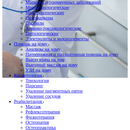
Маркеры аутоиммунных заболеваний
Микробиологические
Микроскопические
Онкомаркеры
Профили
Химико-токсикологические
Цитологические
Электролиты и микроэлементы
Помощь на дому
Анализы на дому
Патронажная и паллиативная помощь на дому
Выезд врача на дом
Выездной массаж на дому
УЗИ на дому
Косметология
Трихология
Пирсинг
Удаление пигментных пятен
Удаление сосудов
Реабилитация
Массаж
Рефлексотерапия
Физиотерапия
Остеопатия
Остеопрактика