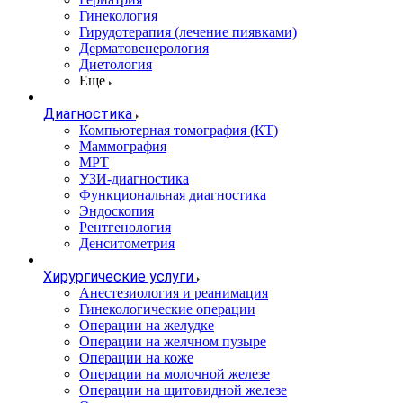
Гинекология
Гирудотерапия (лечение пиявками)
Дерматовенерология
Диетология
Еще
Диагностика
Компьютерная томография (КТ)
Маммография
МРТ
УЗИ-диагностика
Функциональная диагностика
Эндоскопия
Рентгенология
Денситометрия
Хирургические услуги
Анестезиология и реанимация
Гинекологические операции
Операции на желудке
Операции на желчном пузыре
Операции на коже
Операции на молочной железе
Операции на щитовидной железе