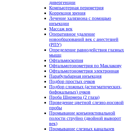
дивергенции
Компьютерная периметрия
Коррекция зрения
Лечение халязиона с помощью
инъекции
Массаж век
Оперативное удаление
новообразований век с анестезией
(РПУ)
Определение равнодействия глазных
мышц
Офтальмоскопия
Офтальмотонометрия по Маклакову
Офтальмотонометрия электронная
Парабульбарная инъекция
Подбор простых очков
Подбор сложных (астигматических,
бифокальных) очков
Проба Ширмера (2 глаза)
Проведение цветной слезно-носовой
пробы
Промывание конъюнктивальной
полости струйно (двойной выворот
век)
Промывание слезных канальцев