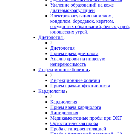
Удаление образований на коже
диатермокоагуляцией
Электрокоагуляция папиллом,
кондилом, бородавок, кератом,
сосудистых образований, белых угрей,
юношеских угрей.
Диетология
Диетология
Прием врача-диетолога
Анализ крови на пищевую
непереносимость
Инфекционные болезни
Инфекционные болезни
Прием врача-инфекциониста
Кардиология
Кардиология
Прием врача-кардиолога
Липидология
Медикаментозные пробы при ЭКГ
Ортостатическая проба
Проба с гипервентиляцией