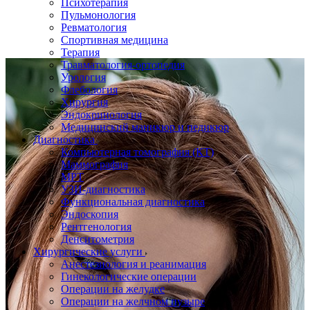
Психотерапия
Пульмонология
Ревматология
Спортивная медицина
Терапия
Травматология-ортопедия
Урология
Флебология
Хирургия
Эндокринология
Медицинский маникюр и педикюр
Диагностика
Компьютерная томография (КТ)
Маммография
МРТ
УЗИ-диагностика
Функциональная диагностика
Эндоскопия
Рентгенология
Денситометрия
Хирургические услуги
Анестезиология и реанимация
Гинекологические операции
Операции на желудке
Операции на желчном пузыре