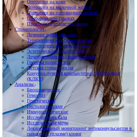
Операции на коже
Операции на молочной железе
Операции на щитовидной железе
Операции при грыжах
Проктологические операции
Стоматология
Лечение зубов «во сне»
Терапевтическая стоматология
Хирургическая стоматология
Эстетическая стоматология
Лечение зубов под микроскопом
Гигиена полости рта
Детская стоматология
Конусно-лучевая компьютерная томография
(КЛКТ)
Анализы
Биохимические
Гемостаз
Генетические
Гистологические
Иммунологические
Исследования кала
Исследования мочи
Лекарственный мониторинг антиконвульсантов в
сыворотке (плазме) крови