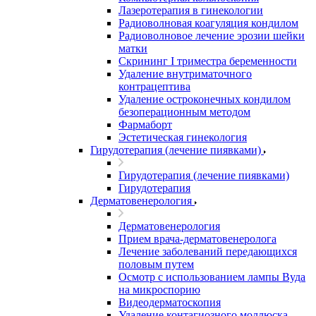
Лазеротерапия в гинекологии
Радиоволновая коагуляция кондилом
Радиоволновое лечение эрозии шейки
матки
Скрининг I триместра беременности
Удаление внутриматочного
контрацептива
Удаление остроконечных кондилом
безоперационным методом
Фармаборт
Эстетическая гинекология
Гирудотерапия (лечение пиявками)
Гирудотерапия (лечение пиявками)
Гирудотерапия
Дерматовенерология
Дерматовенерология
Прием врача-дерматовенеролога
Лечение заболеваний передающихся
половым путем
Осмотр с использованием лампы Вуда
на микроспорию
Видеодерматоскопия
Удаление контагиозного моллюска