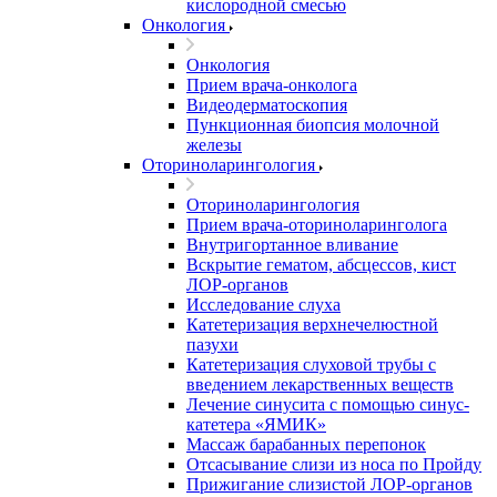
кислородной смесью
Онкология
Онкология
Прием врача-онколога
Видеодерматоскопия
Пункционная биопсия молочной
железы
Оториноларингология
Оториноларингология
Прием врача-оториноларинголога
Внутригортанное вливание
Вскрытие гематом, абсцессов, кист
ЛОР-органов
Исследование слуха
Катетеризация верхнечелюстной
пазухи
Катетеризация слуховой трубы с
введением лекарственных веществ
Лечение синусита с помощью синус-
катетера «ЯМИК»
Массаж барабанных перепонок
Отсасывание слизи из носа по Пройду
Прижигание слизистой ЛОР-органов