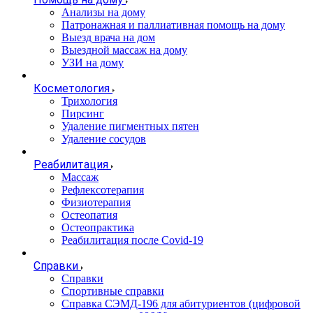
Анализы на дому
Патронажная и паллиативная помощь на дому
Выезд врача на дом
Выездной массаж на дому
УЗИ на дому
Косметология
Трихология
Пирсинг
Удаление пигментных пятен
Удаление сосудов
Реабилитация
Массаж
Рефлексотерапия
Физиотерапия
Остеопатия
Остеопрактика
Реабилитация после Covid-19
Справки
Справки
Спортивные справки
Справка СЭМД‑196 для абитуриентов (цифровой