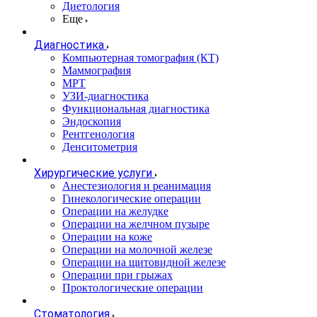
Диетология
Еще
Диагностика
Компьютерная томография (КТ)
Маммография
МРТ
УЗИ-диагностика
Функциональная диагностика
Эндоскопия
Рентгенология
Денситометрия
Хирургические услуги
Анестезиология и реанимация
Гинекологические операции
Операции на желудке
Операции на желчном пузыре
Операции на коже
Операции на молочной железе
Операции на щитовидной железе
Операции при грыжах
Проктологические операции
Стоматология