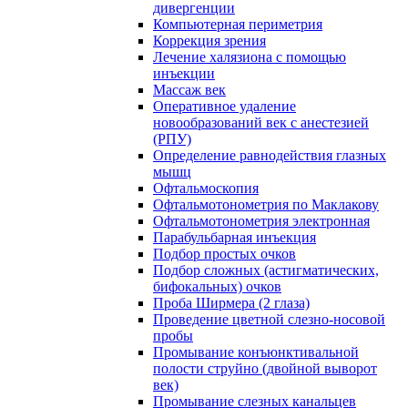
дивергенции
Компьютерная периметрия
Коррекция зрения
Лечение халязиона с помощью
инъекции
Массаж век
Оперативное удаление
новообразований век с анестезией
(РПУ)
Определение равнодействия глазных
мышц
Офтальмоскопия
Офтальмотонометрия по Маклакову
Офтальмотонометрия электронная
Парабульбарная инъекция
Подбор простых очков
Подбор сложных (астигматических,
бифокальных) очков
Проба Ширмера (2 глаза)
Проведение цветной слезно-носовой
пробы
Промывание конъюнктивальной
полости струйно (двойной выворот
век)
Промывание слезных канальцев