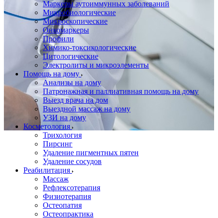
Маркеры аутоиммунных заболеваний
Микробиологические
Микроскопические
Онкомаркеры
Профили
Химико-токсикологические
Цитологические
Электролиты и микроэлементы
Помощь на дому
Анализы на дому
Патронажная и паллиативная помощь на дому
Выезд врача на дом
Выездной массаж на дому
УЗИ на дому
Косметология
Трихология
Пирсинг
Удаление пигментных пятен
Удаление сосудов
Реабилитация
Массаж
Рефлексотерапия
Физиотерапия
Остеопатия
Остеопрактика