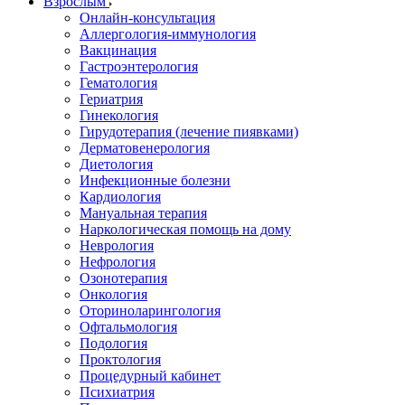
Взрослым
Онлайн-консультация
Аллергология-иммунология
Вакцинация
Гастроэнтерология
Гематология
Гериатрия
Гинекология
Гирудотерапия (лечение пиявками)
Дерматовенерология
Диетология
Инфекционные болезни
Кардиология
Мануальная терапия
Наркологическая помощь на дому
Неврология
Нефрология
Озонотерапия
Онкология
Оториноларингология
Офтальмология
Подология
Проктология
Процедурный кабинет
Психиатрия