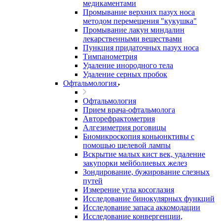
медикаментами
Промывание верхних пазух носа
методом перемещения "кукушка"
Промывание лакун миндалин
лекарственными веществами
Пункция придаточных пазух носа
Тимпанометрия
Удаление инородного тела
Удаление серных пробок
Офтальмология
Офтальмология
Прием врача-офтальмолога
Авторефрактометрия
Алгезиметрия роговицы
Биомикроскопия коньюнктивы с
помощью щелевой лампы
Вскрытие малых кист век, удаление
закупорки мейболиевых желез
Зондирование, бужирование слезных
путей
Измерение угла косоглазия
Исследование бинокулярных функций
Исследование запаса аккомодации
Исследование конвергенции,