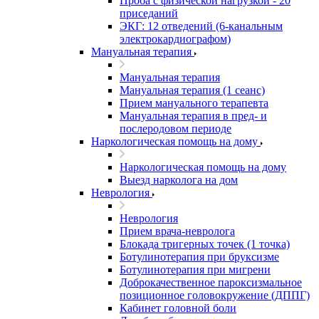
Проба с физической нагрузкой - 20
приседаний
ЭКГ: 12 отведений (6-канальным
электрокардиографом)
Мануальная терапия
Мануальная терапия
Мануальная терапия (1 сеанс)
Прием мануального терапевта
Мануальная терапия в пред- и
послеродовом периоде
Наркологическая помощь на дому
Наркологическая помощь на дому
Выезд нарколога на дом
Неврология
Неврология
Прием врача-невролога
Блокада тригерных точек (1 точка)
Ботулинотерапия при бруксизме
Ботулинотерапия при мигрени
Доброкачественное пароксизмальное
позиционное головокружение (ДППГ)
Кабинет головной боли