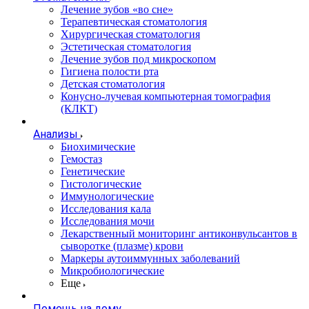
Лечение зубов «во сне»
Терапевтическая стоматология
Хирургическая стоматология
Эстетическая стоматология
Лечение зубов под микроскопом
Гигиена полости рта
Детская стоматология
Конусно-лучевая компьютерная томография
(КЛКТ)
Анализы
Биохимические
Гемостаз
Генетические
Гистологические
Иммунологические
Исследования кала
Исследования мочи
Лекарственный мониторинг антиконвульсантов в
сыворотке (плазме) крови
Маркеры аутоиммунных заболеваний
Микробиологические
Еще
Помощь на дому