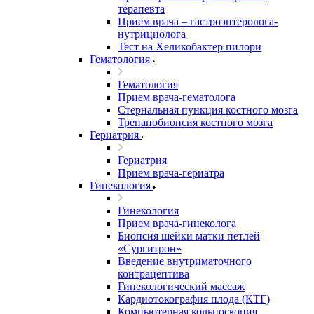
терапевта
Прием врача – гастроэнтеролога-
нутрициолога
Тест на Хеликобактер пилори
Гематология
Гематология
Прием врача-гематолога
Стернальная пункция костного мозга
Трепанобиопсия костного мозга
Гериатрия
Гериатрия
Прием врача-гериатра
Гинекология
Гинекология
Прием врача-гинеколога
Биопсия шейки матки петлей
«Сургитрон»
Введение внутриматочного
контрацептива
Гинекологический массаж
Кардиотокография плода (КТГ)
Компьютерная кольпоскопия