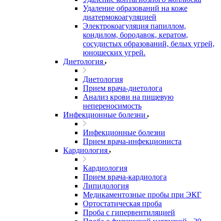
Удаление образований на коже
диатермокоагуляцией
Электрокоагуляция папиллом,
кондилом, бородавок, кератом,
сосудистых образований, белых угрей,
юношеских угрей.
Диетология
Диетология
Прием врача-диетолога
Анализ крови на пищевую
непереносимость
Инфекционные болезни
Инфекционные болезни
Прием врача-инфекциониста
Кардиология
Кардиология
Прием врача-кардиолога
Липидология
Медикаментозные пробы при ЭКГ
Ортостатическая проба
Проба с гипервентиляцией