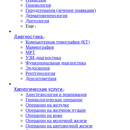
Гинекология
Гирудотерапия (лечение пиявками)
Дерматовенерология
Диетология
Еще
Диагностика
Компьютерная томография (КТ)
Маммография
МРТ
УЗИ-диагностика
Функциональная диагностика
Эндоскопия
Рентгенология
Денситометрия
Хирургические услуги
Анестезиология и реанимация
Гинекологические операции
Операции на желудке
Операции на желчном пузыре
Операции на коже
Операции на молочной железе
Операции на щитовидной железе