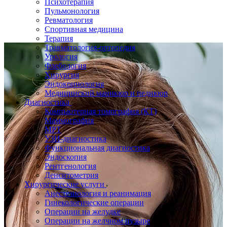
Психотерапия
Пульмонология
Ревматология
Спортивная медицина
Терапия
Травматология-ортопедия
Урология
Флебология
Хирургия
Эндокринология
Медицинский маникюр и педикюр
Диагностика
Компьютерная томография (КТ)
Маммография
МРТ
УЗИ-диагностика
Функциональная диагностика
Эндоскопия
Рентгенология
Денситометрия
Хирургические услуги
Анестезиология и реанимация
Гинекологические операции
Операции на желудке
Операции на желчном пузыре