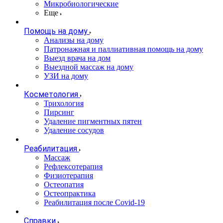
Микробиологические
Еще
Помощь на дому
Анализы на дому
Патронажная и паллиативная помощь на дому
Выезд врача на дом
Выездной массаж на дому
УЗИ на дому
Косметология
Трихология
Пирсинг
Удаление пигментных пятен
Удаление сосудов
Реабилитация
Массаж
Рефлексотерапия
Физиотерапия
Остеопатия
Остеопрактика
Реабилитация после Covid-19
Справки