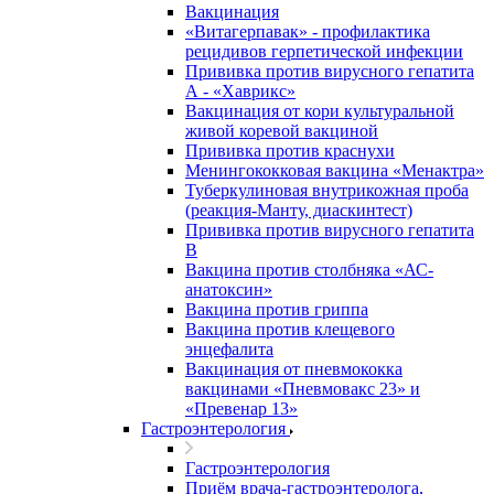
Вакцинация
«Витагерпавак» - профилактика
рецидивов герпетической инфекции
Прививка против вирусного гепатита
А - «Хаврикс»
Вакцинация от кори культуральной
живой коревой вакциной
Прививка против краснухи
Менингококковая вакцина «Менактра»
Туберкулиновая внутрикожная проба
(реакция-Манту, диаскинтест)
Прививка против вирусного гепатита
В
Вакцина против столбняка «АС-
анатоксин»
Вакцина против гриппа
Вакцина против клещевого
энцефалита
Вакцинация от пневмококка
вакцинами «Пневмовакс 23» и
«Превенар 13»
Гастроэнтерология
Гастроэнтерология
Приём врача-гастроэнтеролога,