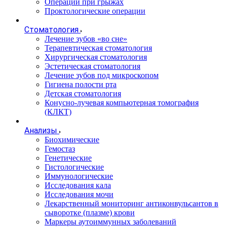
Операции при грыжах
Проктологические операции
Стоматология
Лечение зубов «во сне»
Терапевтическая стоматология
Хирургическая стоматология
Эстетическая стоматология
Лечение зубов под микроскопом
Гигиена полости рта
Детская стоматология
Конусно-лучевая компьютерная томография
(КЛКТ)
Анализы
Биохимические
Гемостаз
Генетические
Гистологические
Иммунологические
Исследования кала
Исследования мочи
Лекарственный мониторинг антиконвульсантов в
сыворотке (плазме) крови
Маркеры аутоиммунных заболеваний