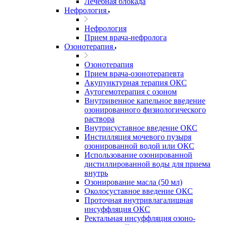
Лечебная блокада
Нефрология
Нефрология
Прием врача-нефролога
Озонотерапия
Озонотерапия
Прием врача-озонотерапевта
Акупунктурная терапия ОКС
Аутогемотерапия с озоном
Внутривенное капельное введение
озонированного физиологического
раствора
Внутрисуставное введение ОКС
Инстилляция мочевого пузыря
озонированной водой или ОКС
Использование озонированной
дистиллированной воды для приема
внутрь
Озонирование масла (50 мл)
Околосуставное введение ОКС
Проточная внутривлагалищная
инсуффляция ОКС
Ректальная инсуффляция озоно-