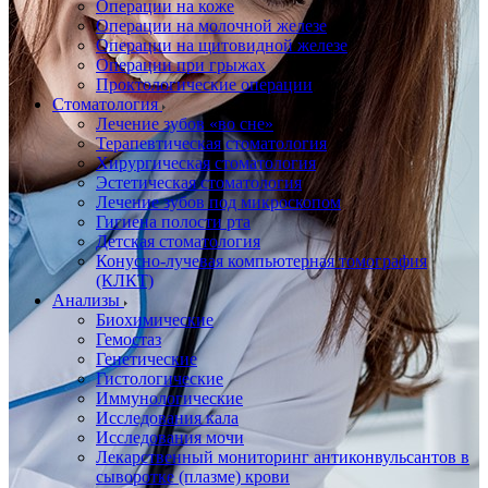
Операции на коже
Операции на молочной железе
Операции на щитовидной железе
Операции при грыжах
Проктологические операции
Стоматология
Лечение зубов «во сне»
Терапевтическая стоматология
Хирургическая стоматология
Эстетическая стоматология
Лечение зубов под микроскопом
Гигиена полости рта
Детская стоматология
Конусно-лучевая компьютерная томография
(КЛКТ)
Анализы
Биохимические
Гемостаз
Генетические
Гистологические
Иммунологические
Исследования кала
Исследования мочи
Лекарственный мониторинг антиконвульсантов в
сыворотке (плазме) крови