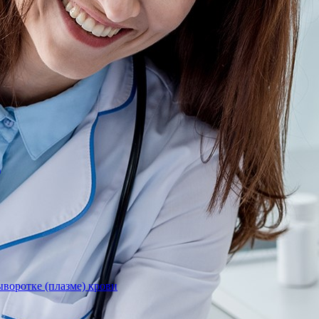
)
воротке (плазме) крови