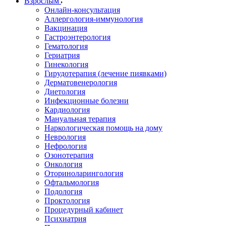
Взрослым
Онлайн-консультация
Аллергология-иммунология
Вакцинация
Гастроэнтерология
Гематология
Гериатрия
Гинекология
Гирудотерапия (лечение пиявками)
Дерматовенерология
Диетология
Инфекционные болезни
Кардиология
Мануальная терапия
Наркологическая помощь на дому
Неврология
Нефрология
Озонотерапия
Онкология
Оториноларингология
Офтальмология
Подология
Проктология
Процедурный кабинет
Психиатрия