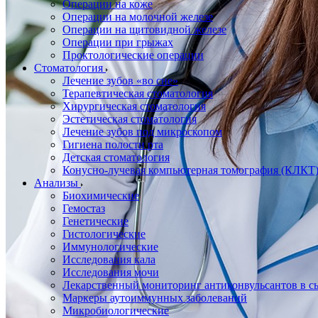
Операции на коже
Операции на молочной железе
Операции на щитовидной железе
Операции при грыжах
Проктологические операции
Стоматология
Лечение зубов «во сне»
Терапевтическая стоматология
Хирургическая стоматология
Эстетическая стоматология
Лечение зубов под микроскопом
Гигиена полости рта
Детская стоматология
Конусно-лучевая компьютерная томография (КЛКТ
Анализы
Биохимические
Гемостаз
Генетические
Гистологические
Иммунологические
Исследования кала
Исследования мочи
Лекарственный мониторинг антиконвульсантов в сы
Маркеры аутоиммунных заболеваний
Микробиологические