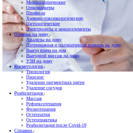
Микроскопические
Онкомаркеры
Профили
Химико-токсикологические
Цитологические
Электролиты и микроэлементы
Помощь на дому
Анализы на дому
Патронажная и паллиативная помощь на дому
Выезд врача на дом
Выездной массаж на дому
УЗИ на дому
Косметология
Трихология
Пирсинг
Удаление пигментных пятен
Удаление сосудов
Реабилитация
Массаж
Рефлексотерапия
Физиотерапия
Остеопатия
Остеопрактика
Реабилитация после Covid-19
Справки