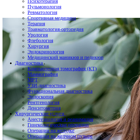
Психотерапия
Пульмонология
Ревматология
Спортивная медицина
Терапия
Травматология-ортопедия
Урология
Флебология
Хирургия
Эндокринология
Медицинский маникюр и педикюр
Диагностика
Компьютерная томография (КТ)
Маммография
МРТ
УЗИ-диагностика
Функциональная диагностика
Эндоскопия
Рентгенология
Денситометрия
Хирургические услуги
Анестезиология и реанимация
Гинекологические операции
Операции на желудке
Операции на желчном пузыре